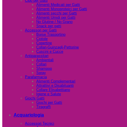
Cibo per Gatti
Alimenti Medicati per Gatti
Alimenti Monoproteici per Gatti
Alimenti secchi per Gatti
Alimenti Umidi per Gatti
No Glutine / No Grano
Snack per gatti
Accessori per Gatti
Borse Trasportino
Ciotole
Copertine
Collari-Guinzagli-Pettorine
Cuscini e Cucce
Antiparassitari
Ambientali
Collari
Shampoo
Spray
Parafarmacia
Alimenti Complementari
Attrattivi e Disabituanti
Collare Elisabettiano
Igiene e Salute
Giochi Gatti
Giochi per Gatti
Tiragraffi
Acquariologia
Accessori Tecnici