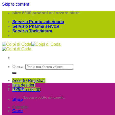
Skip to content
oltre 6000 prodotti nel nostro store
Servizio Pronto veterinario
Servizio Pharma service
Servizio Toelettatura
Cerca:
Accedi / Registrati
lista desideri
Home
Carrello /
€
0.00
Nessun prodotto nel carrello.
Shop
Carrello
Cane