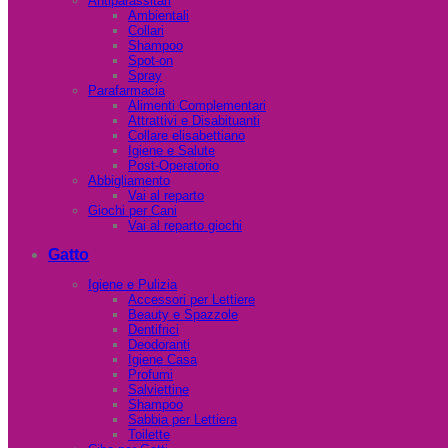
Antiparassitari
Ambientali
Collari
Shampoo
Spot-on
Spray
Parafarmacia
Alimenti Complementari
Attrattivi e Disabituanti
Collare elisabettiano
Igiene e Salute
Post-Operatorio
Abbigliamento
Vai al reparto
Giochi per Cani
Vai al reparto giochi
Gatto
Igiene e Pulizia
Accessori per Lettiere
Beauty e Spazzole
Dentifrici
Deodoranti
Igiene Casa
Profumi
Salviettine
Shampoo
Sabbia per Lettiera
Toilette