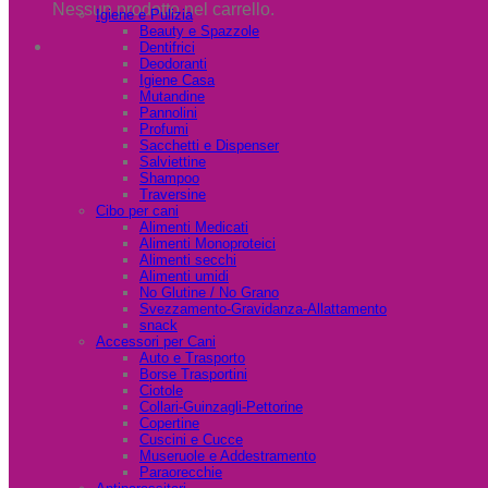
Nessun prodotto nel carrello.
Igiene e Pulizia
Beauty e Spazzole
Dentifrici
Deodoranti
Igiene Casa
Mutandine
Pannolini
Profumi
Sacchetti e Dispenser
Salviettine
Shampoo
Traversine
Cibo per cani
Alimenti Medicati
Alimenti Monoproteici
Alimenti secchi
Alimenti umidi
No Glutine / No Grano
Svezzamento-Gravidanza-Allattamento
snack
Accessori per Cani
Auto e Trasporto
Borse Trasportini
Ciotole
Collari-Guinzagli-Pettorine
Copertine
Cuscini e Cucce
Museruole e Addestramento
Paraorecchie