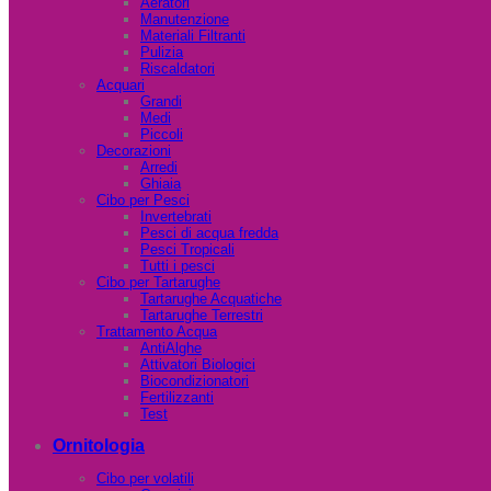
Aeratori
Manutenzione
Materiali Filtranti
Pulizia
Riscaldatori
Acquari
Grandi
Medi
Piccoli
Decorazioni
Arredi
Ghiaia
Cibo per Pesci
Invertebrati
Pesci di acqua fredda
Pesci Tropicali
Tutti i pesci
Cibo per Tartarughe
Tartarughe Acquatiche
Tartarughe Terrestri
Trattamento Acqua
AntiAlghe
Attivatori Biologici
Biocondizionatori
Fertilizzanti
Test
Ornitologia
Cibo per volatili