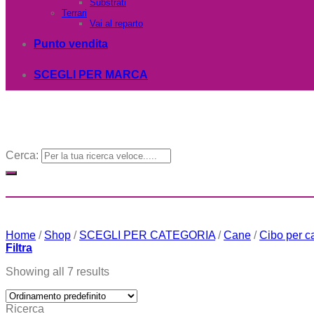
Substrati
Terrari
Vai al reparto
Punto vendita
SCEGLI PER MARCA
Cerca:
Home
/
Shop
/
SCEGLI PER CATEGORIA
/
Cane
/
Cibo per c
Filtra
Showing all 7 results
Ricerca