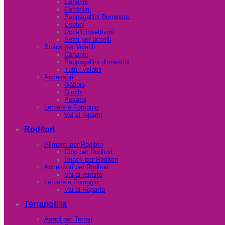
Canarini
Cardellini
Pappagallini Domestici
Esotici
Uccelli insettivori
Semi per uccelli
Snack per Volatili
Canarini
Pappagallini domestici
Tutti i volatili
Accessori
Gabbie
Giochi
Posatoi
Lettiere e Foraggio
Vai al reparto
Roditori
Alimenti per Roditori
Cibo per Roditori
Snack per Roditori
Accessori per Roditori
Vai al reparto
Lettiere e Foraggio
Vai al Reparto
Terrariofilia
Arredi per Terrari