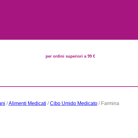
per ordini superiori a 99 €
ani
/
Alimenti Medicati
/
Cibo Umido Medicato
/
Farmina