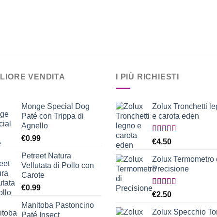
GLIORE VENDITA
I PIÙ RICHIESTI
Monge Special Dog
Zolux Tronchetti l
Paté con Trippa di
e carota eden
Agnello
€
0.99
Valutato
€
4.50
5.00
su 5
Petreet Natura
Zolux Termometro 
Vellutata di Pollo con
Precisione
Carote
€
0.99
Valutato
€
2.50
5.00
su 5
Manitoba Pastoncino
Zolux Specchio T
Paté Insect