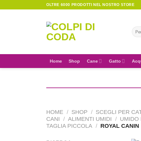
Skip
OLTRE 6000 PRODOTTI NEL NOSTRO STORE
to
content
Cerc
Home
Shop
Cane
Gatto
Acq
HOME
/
SHOP
/
SCEGLI PER CA
CANI
/
ALIMENTI UMIDI
/
UMIDO 
TAGLIA PICCOLA
/
ROYAL CANIN