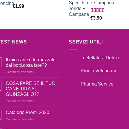
+ Campana
€
1.99
Valutato
€
3.90
5.00
su 5
TEST NEWS
SERVIZI UTILI
Toelettatura Deluxe
Il mio cane è terrorizzato
dai botti,cosa fare??
Pronto Veterinario
su
Commenti disabilitati
Il
mio
COSA FARE SE IL TUO
Pharma Service
cane
CANE TIRA AL
è
GUINZAGLIO??
terrorizzato
su
Commenti disabilitati
dai
COSA
botti,cosa
FARE
fare??
Catalogo Premi 2020
SE
su
Commenti disabilitati
IL
Catalogo
TUO
Premi