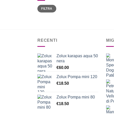
Prezzo
Prezzo
FILTRA
Min
Max
RECENTI
MI
Zolux karapas aqua 50
nera
€
60.00
Zolux Pompa mini 120
€
18.50
Zolux Pompa mini 80
€
18.50