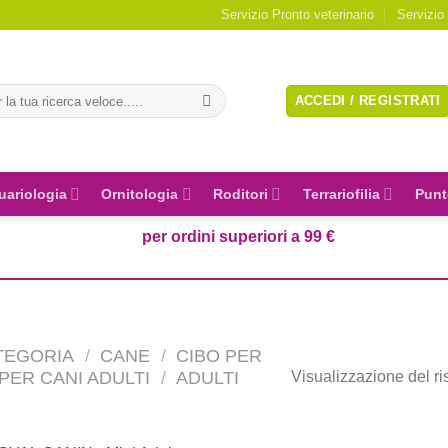
Servizio Pronto veterinario
Servizio
a:
ACCEDI / REGISTRATI
uariologia
Ornitologia
Roditori
Terrariofilia
Punt
per ordini superiori a 99 €
TEGORIA
/
CANE
/
CIBO PER
PER CANI ADULTI
/
ADULTI
Visualizzazione del ri