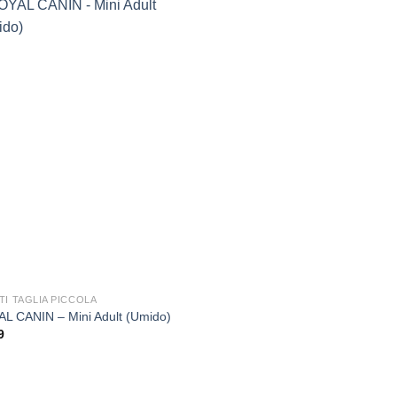
Aggiungi
alla lista
dei
desideri
TI TAGLIA PICCOLA
L CANIN – Mini Adult (Umido)
9