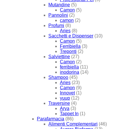
Mutandine
(5)
Camon
(5)
Pannolini
(2)
camon
(2)
Profumi
(8)
Aries
(8)
Sacchetti e Dispenser
(10)
Camon
(5)
Ferribiella
(3)
Treponti
(2)
Salviettine
(27)
Camon
(2)
ferribiella
(11)
inodorina
(14)
Shampoo
(45)
Aries
(23)
Camon
(9)
Innovet
(1)
yuup
(12)
Traversine
(4)
Arya
(3)
Tappet In
(1)
Parafarmacia
(86)
Alimenti Complementari
(46)