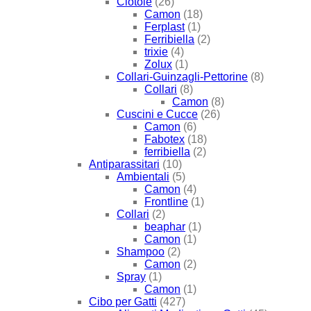
Ciotole
(26)
Camon
(18)
Ferplast
(1)
Ferribiella
(2)
trixie
(4)
Zolux
(1)
Collari-Guinzagli-Pettorine
(8)
Collari
(8)
Camon
(8)
Cuscini e Cucce
(26)
Camon
(6)
Fabotex
(18)
ferribiella
(2)
Antiparassitari
(10)
Ambientali
(5)
Camon
(4)
Frontline
(1)
Collari
(2)
beaphar
(1)
Camon
(1)
Shampoo
(2)
Camon
(2)
Spray
(1)
Camon
(1)
Cibo per Gatti
(427)