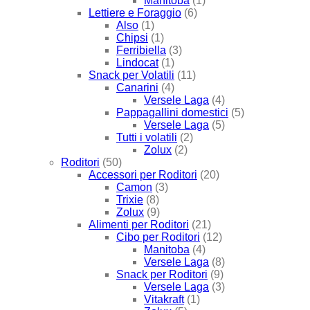
Manitoba
(1)
Lettiere e Foraggio
(6)
Also
(1)
Chipsi
(1)
Ferribiella
(3)
Lindocat
(1)
Snack per Volatili
(11)
Canarini
(4)
Versele Laga
(4)
Pappagallini domestici
(5)
Versele Laga
(5)
Tutti i volatili
(2)
Zolux
(2)
Roditori
(50)
Accessori per Roditori
(20)
Camon
(3)
Trixie
(8)
Zolux
(9)
Alimenti per Roditori
(21)
Cibo per Roditori
(12)
Manitoba
(4)
Versele Laga
(8)
Snack per Roditori
(9)
Versele Laga
(3)
Vitakraft
(1)