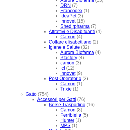
Aurora Biofarma
(13)
DRN
(7)
Francodex
(1)
IdeaPet
(3)
innovet
(15)
Shedirpharma
(7)
Attrattivi e Disabituanti
(4)
Camon
(4)
Collare elisabettiano
(2)
Igiene e Salute
(32)
Aurora Biofarma
(4)
Bfactory
(4)
camon
(3)
icf
(12)
innovet
(9)
Post-Operatorio
(2)
Camon
(1)
Trixie
(1)
Gatto
(754)
Accessori per Gatti
(76)
Borse Trasportino
(16)
Camon
(8)
Ferribiella
(5)
Hunter
(1)
MPS
(1)