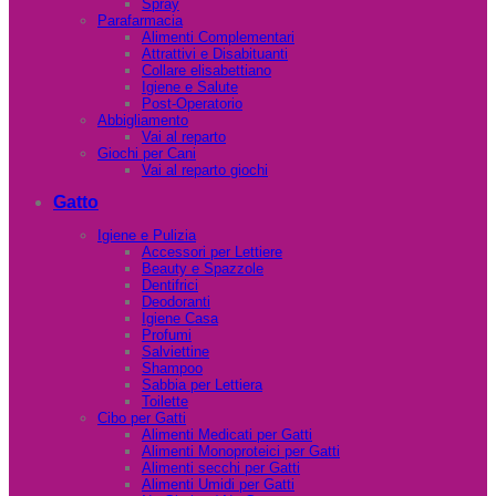
Spray
Parafarmacia
Alimenti Complementari
Attrattivi e Disabituanti
Collare elisabettiano
Igiene e Salute
Post-Operatorio
Abbigliamento
Vai al reparto
Giochi per Cani
Vai al reparto giochi
Gatto
Igiene e Pulizia
Accessori per Lettiere
Beauty e Spazzole
Dentifrici
Deodoranti
Igiene Casa
Profumi
Salviettine
Shampoo
Sabbia per Lettiera
Toilette
Cibo per Gatti
Alimenti Medicati per Gatti
Alimenti Monoproteici per Gatti
Alimenti secchi per Gatti
Alimenti Umidi per Gatti