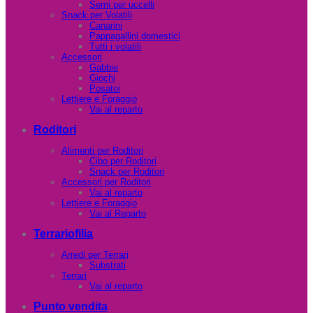
Semi per uccelli
Snack per Volatili
Canarini
Pappagallini domestici
Tutti i volatili
Accessori
Gabbie
Giochi
Posatoi
Lettiere e Foraggio
Vai al reparto
Roditori
Alimenti per Roditori
Cibo per Roditori
Snack per Roditori
Accessori per Roditori
Vai al reparto
Lettiere e Foraggio
Vai al Reparto
Terrariofilia
Arredi per Terrari
Substrati
Terrari
Vai al reparto
Punto vendita