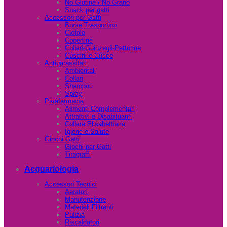
No Glutine / No Grano
Snack per gatti
Accessori per Gatti
Borse Trasportino
Ciotole
Copertine
Collari-Guinzagli-Pettorine
Cuscini e Cucce
Antiparassitari
Ambientali
Collari
Shampoo
Spray
Parafarmacia
Alimenti Complementari
Attrattivi e Disabituanti
Collare Elisabettiano
Igiene e Salute
Giochi Gatti
Giochi per Gatti
Tiragraffi
Acquariologia
Accessori Tecnici
Aeratori
Manutenzione
Materiali Filtranti
Pulizia
Riscaldatori