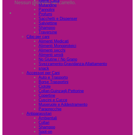
Igiene Casa
Nessun prodotto nel carrello.
Mutandine
Pannolini
Profumi
Sacchetti e Dispenser
Salviettine
Shampoo
Traversine
Cibo per cani
Alimenti Medicati
Alimenti Monoproteici
Alimenti secchi
Alimenti umidi
No Glutine / No Grano
Svezzamento-Gravidanza-Allattamento
snack
Accessori per Cani
Auto e Trasporto
Borse Trasportini
Ciotole
Collari-Guinzagli-Pettorine
Copertine
Cuscini e Cucce
Museruole e Addestramento
Paraorecchie
Antiparassitari
Ambientali
Collari
Shampoo
Spot-on