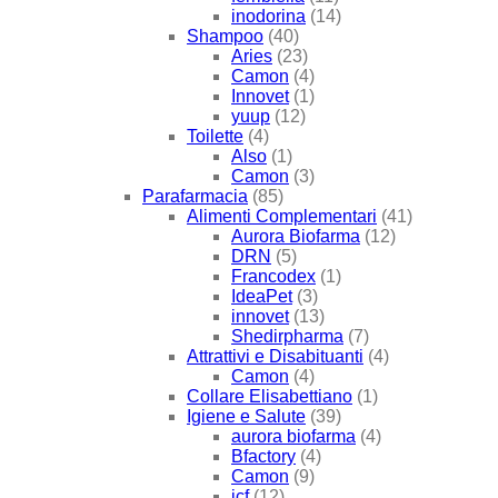
inodorina
(14)
Shampoo
(40)
Aries
(23)
Camon
(4)
Innovet
(1)
yuup
(12)
Toilette
(4)
Also
(1)
Camon
(3)
Parafarmacia
(85)
Alimenti Complementari
(41)
Aurora Biofarma
(12)
DRN
(5)
Francodex
(1)
IdeaPet
(3)
innovet
(13)
Shedirpharma
(7)
Attrattivi e Disabituanti
(4)
Camon
(4)
Collare Elisabettiano
(1)
Igiene e Salute
(39)
aurora biofarma
(4)
Bfactory
(4)
Camon
(9)
icf
(12)