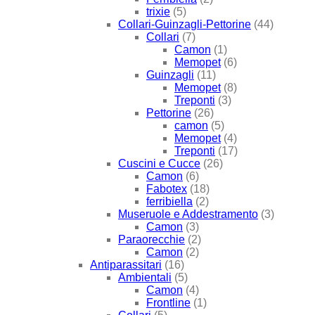
trixie
(5)
Collari-Guinzagli-Pettorine
(44)
Collari
(7)
Camon
(1)
Memopet
(6)
Guinzagli
(11)
Memopet
(8)
Treponti
(3)
Pettorine
(26)
camon
(5)
Memopet
(4)
Treponti
(17)
Cuscini e Cucce
(26)
Camon
(6)
Fabotex
(18)
ferribiella
(2)
Museruole e Addestramento
(3)
Camon
(3)
Paraorecchie
(2)
Camon
(2)
Antiparassitari
(16)
Ambientali
(5)
Camon
(4)
Frontline
(1)