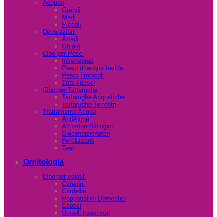
Acquari
Grandi
Medi
Piccoli
Decorazioni
Arredi
Ghiaia
Cibo per Pesci
Invertebrati
Pesci di acqua fredda
Pesci Tropicali
Tutti i pesci
Cibo per Tartarughe
Tartarughe Acquatiche
Tartarughe Terrestri
Trattamento Acqua
AntiAlghe
Attivatori Biologici
Biocondizionatori
Fertilizzanti
Test
Ornitologia
Cibo per volatili
Canarini
Cardellini
Pappagallini Domestici
Esotici
Uccelli insettivori