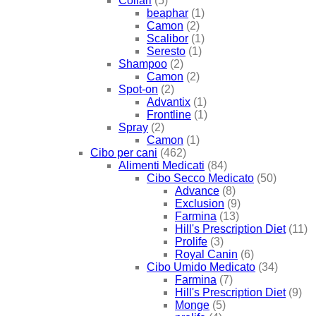
Collari
(5)
beaphar
(1)
Camon
(2)
Scalibor
(1)
Seresto
(1)
Shampoo
(2)
Camon
(2)
Spot-on
(2)
Advantix
(1)
Frontline
(1)
Spray
(2)
Camon
(1)
Cibo per cani
(462)
Alimenti Medicati
(84)
Cibo Secco Medicato
(50)
Advance
(8)
Exclusion
(9)
Farmina
(13)
Hill's Prescription Diet
(11)
Prolife
(3)
Royal Canin
(6)
Cibo Umido Medicato
(34)
Farmina
(7)
Hill's Prescription Diet
(9)
Monge
(5)