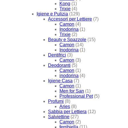
Kong
(1)
Trixie
(4)
Igiene e Pulizia
(129)
Accessori per Lettiere
(7)
Camon
(4)
Inodorina
(1)
Trixie
(2)
Beauty e Spazzole
(15)
Camon
(14)
Inodorina
(1)
Dentifrici
(3)
Camon
(3)
Deodoranti
(5)
Camon
(1)
inodorina
(4)
Igiene Casa
(7)
Camon
(1)
Men for San
(1)
Professional Pet
(5)
Profumi
(8)
Aries
(8)
Sabbia per Lettiera
(12)
Salviettine
(27)
Camon
(2)
ferribiella
(11)