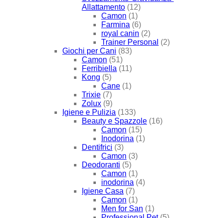
Allattamento
(12)
Camon
(1)
Farmina
(6)
royal canin
(2)
Trainer Personal
(2)
Giochi per Cani
(83)
Camon
(51)
Ferribiella
(11)
Kong
(5)
Cane
(1)
Trixie
(7)
Zolux
(9)
Igiene e Pulizia
(133)
Beauty e Spazzole
(16)
Camon
(15)
Inodorina
(1)
Dentifrici
(3)
Camon
(3)
Deodoranti
(5)
Camon
(1)
inodorina
(4)
Igiene Casa
(7)
Camon
(1)
Men for San
(1)
Professional Pet
(5)