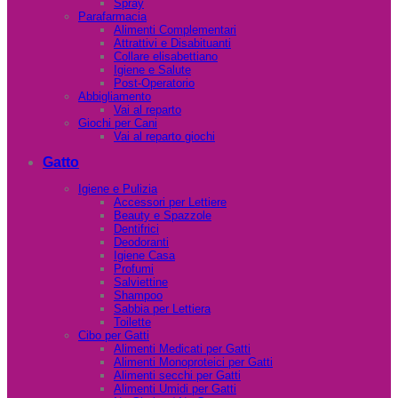
Spray
Parafarmacia
Alimenti Complementari
Attrattivi e Disabituanti
Collare elisabettiano
Igiene e Salute
Post-Operatorio
Abbigliamento
Vai al reparto
Giochi per Cani
Vai al reparto giochi
Gatto
Igiene e Pulizia
Accessori per Lettiere
Beauty e Spazzole
Dentifrici
Deodoranti
Igiene Casa
Profumi
Salviettine
Shampoo
Sabbia per Lettiera
Toilette
Cibo per Gatti
Alimenti Medicati per Gatti
Alimenti Monoproteici per Gatti
Alimenti secchi per Gatti
Alimenti Umidi per Gatti