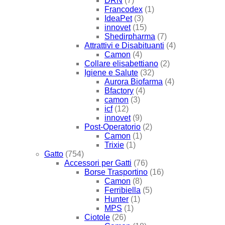
DRN
(7)
Francodex
(1)
IdeaPet
(3)
innovet
(15)
Shedirpharma
(7)
Attrattivi e Disabituanti
(4)
Camon
(4)
Collare elisabettiano
(2)
Igiene e Salute
(32)
Aurora Biofarma
(4)
Bfactory
(4)
camon
(3)
icf
(12)
innovet
(9)
Post-Operatorio
(2)
Camon
(1)
Trixie
(1)
Gatto
(754)
Accessori per Gatti
(76)
Borse Trasportino
(16)
Camon
(8)
Ferribiella
(5)
Hunter
(1)
MPS
(1)
Ciotole
(26)