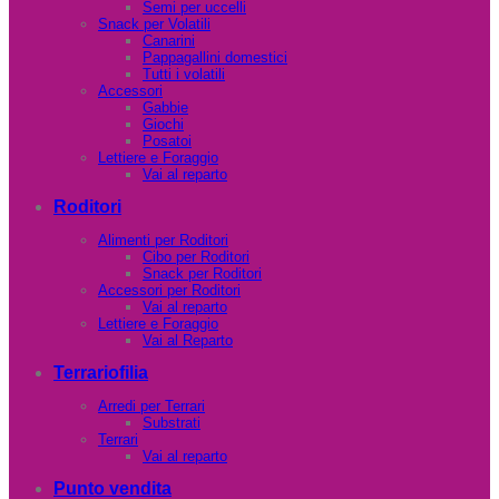
Semi per uccelli
Snack per Volatili
Canarini
Pappagallini domestici
Tutti i volatili
Accessori
Gabbie
Giochi
Posatoi
Lettiere e Foraggio
Vai al reparto
Roditori
Alimenti per Roditori
Cibo per Roditori
Snack per Roditori
Accessori per Roditori
Vai al reparto
Lettiere e Foraggio
Vai al Reparto
Terrariofilia
Arredi per Terrari
Substrati
Terrari
Vai al reparto
Punto vendita