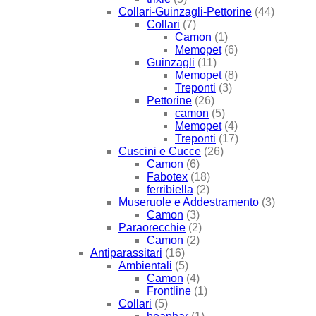
Collari-Guinzagli-Pettorine
(44)
Collari
(7)
Camon
(1)
Memopet
(6)
Guinzagli
(11)
Memopet
(8)
Treponti
(3)
Pettorine
(26)
camon
(5)
Memopet
(4)
Treponti
(17)
Cuscini e Cucce
(26)
Camon
(6)
Fabotex
(18)
ferribiella
(2)
Museruole e Addestramento
(3)
Camon
(3)
Paraorecchie
(2)
Camon
(2)
Antiparassitari
(16)
Ambientali
(5)
Camon
(4)
Frontline
(1)
Collari
(5)