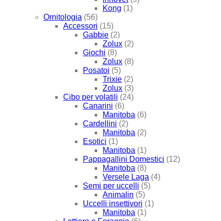
Kong
(1)
Ornitologia
(56)
Accessori
(15)
Gabbie
(2)
Zolux
(2)
Giochi
(8)
Zolux
(8)
Posatoi
(5)
Trixie
(2)
Zolux
(3)
Cibo per volatili
(24)
Canarini
(6)
Manitoba
(6)
Cardellini
(2)
Manitoba
(2)
Esotici
(1)
Manitoba
(1)
Pappagallini Domestici
(12)
Manitoba
(8)
Versele Laga
(4)
Semi per uccelli
(5)
Animalin
(5)
Uccelli insettivori
(1)
Manitoba
(1)