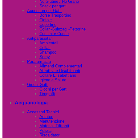
No Glutine / No Grano
Snack per gatti
Accessori per Gatti
Borse Trasportino
Ciotole
Copertine
Collari-Guinzagli-Pettorine
Cuscini e Cucce
Antiparassitari
Ambientali
Collari
Shampoo
Spray
Parafarmacia
Alimenti Complementari
Attrattivi e Disabituanti
Collare Elisabettiano
Igiene e Salute
Giochi Gatti
Giochi per Gatti
Tiragraffi
Acquariologia
Accessori Tecnici
Aeratori
Manutenzione
Materiali Filtranti
Pulizia
Riscaldatori