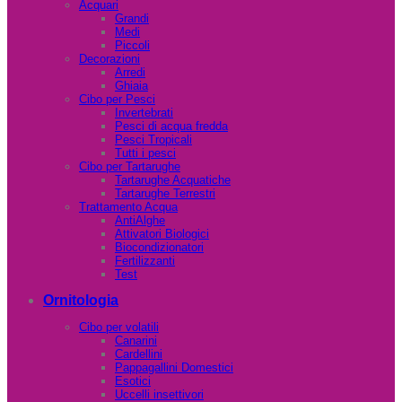
Acquari
Grandi
Medi
Piccoli
Decorazioni
Arredi
Ghiaia
Cibo per Pesci
Invertebrati
Pesci di acqua fredda
Pesci Tropicali
Tutti i pesci
Cibo per Tartarughe
Tartarughe Acquatiche
Tartarughe Terrestri
Trattamento Acqua
AntiAlghe
Attivatori Biologici
Biocondizionatori
Fertilizzanti
Test
Ornitologia
Cibo per volatili
Canarini
Cardellini
Pappagallini Domestici
Esotici
Uccelli insettivori