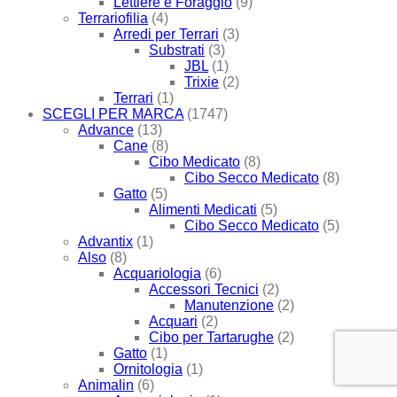
Lettiere e Foraggio
(9)
Terrariofilia
(4)
Arredi per Terrari
(3)
Substrati
(3)
JBL
(1)
Trixie
(2)
Terrari
(1)
SCEGLI PER MARCA
(1747)
Advance
(13)
Cane
(8)
Cibo Medicato
(8)
Cibo Secco Medicato
(8)
Gatto
(5)
Alimenti Medicati
(5)
Cibo Secco Medicato
(5)
Advantix
(1)
Also
(8)
Acquariologia
(6)
Accessori Tecnici
(2)
Manutenzione
(2)
Acquari
(2)
Cibo per Tartarughe
(2)
Gatto
(1)
Ornitologia
(1)
Animalin
(6)