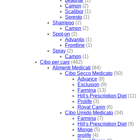
beaphar
(1)
Camon
(2)
Scalibor
(1)
Seresto
(1)
Shampoo
(2)
Camon
(2)
Spot-on
(2)
Advantix
(1)
Frontline
(1)
Spray
(2)
Camon
(1)
Cibo per cani
(462)
Alimenti Medicati
(84)
Cibo Secco Medicato
(50)
Advance
(8)
Exclusion
(9)
Farmina
(13)
Hill's Prescription Diet
(11)
Prolife
(3)
Royal Canin
(6)
Cibo Umido Medicato
(34)
Farmina
(7)
Hill's Prescription Diet
(9)
Monge
(5)
prolife
(4)