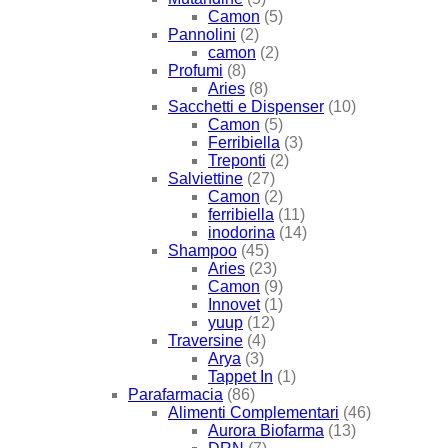
Camon
(5)
Pannolini
(2)
camon
(2)
Profumi
(8)
Aries
(8)
Sacchetti e Dispenser
(10)
Camon
(5)
Ferribiella
(3)
Treponti
(2)
Salviettine
(27)
Camon
(2)
ferribiella
(11)
inodorina
(14)
Shampoo
(45)
Aries
(23)
Camon
(9)
Innovet
(1)
yuup
(12)
Traversine
(4)
Arya
(3)
Tappet In
(1)
Parafarmacia
(86)
Alimenti Complementari
(46)
Aurora Biofarma
(13)