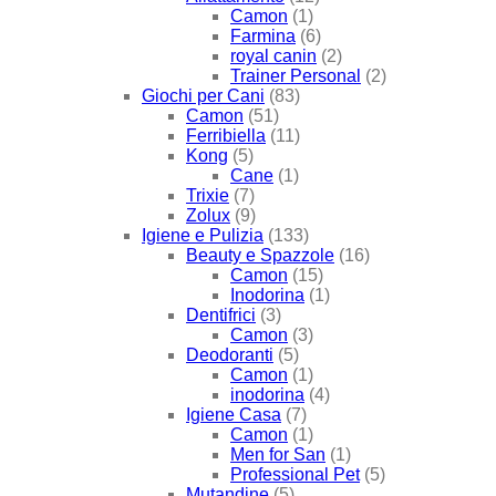
Camon
(1)
Farmina
(6)
royal canin
(2)
Trainer Personal
(2)
Giochi per Cani
(83)
Camon
(51)
Ferribiella
(11)
Kong
(5)
Cane
(1)
Trixie
(7)
Zolux
(9)
Igiene e Pulizia
(133)
Beauty e Spazzole
(16)
Camon
(15)
Inodorina
(1)
Dentifrici
(3)
Camon
(3)
Deodoranti
(5)
Camon
(1)
inodorina
(4)
Igiene Casa
(7)
Camon
(1)
Men for San
(1)
Professional Pet
(5)
Mutandine
(5)