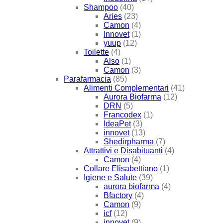
Shampoo
(40)
Aries
(23)
Camon
(4)
Innovet
(1)
yuup
(12)
Toilette
(4)
Also
(1)
Camon
(3)
Parafarmacia
(85)
Alimenti Complementari
(41)
Aurora Biofarma
(12)
DRN
(5)
Francodex
(1)
IdeaPet
(3)
innovet
(13)
Shedirpharma
(7)
Attrattivi e Disabituanti
(4)
Camon
(4)
Collare Elisabettiano
(1)
Igiene e Salute
(39)
aurora biofarma
(4)
Bfactory
(4)
Camon
(9)
icf
(12)
innovet
(9)