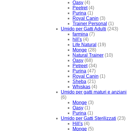
Oasy
(4)
Peetret
(4)
Purina
(1)
Royal Canin
(3)
Trainer Personal
(1)
Umido per Gatti Adulti
(243)
farmina
(7)
hill's
(4)
Life Natural
(19)
Monge
(28)
Natural Trainer
(10)
Oasy
(68)
Petreet
(34)
Purina
(47)
Royal Canin
(1)
Sheba
(21)
Whiskas
(4)
Umido per gatti maturi e anziani
(6)
Monge
(3)
Oasy
(1)
Purina
(1)
Umido per Gatti Sterilizzati
(23)
Hill's
(4)
Monge
(5)