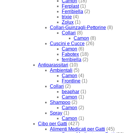
Camon
(18)
Ferplast
(1)
Ferribiella
(2)
trixie
(4)
Zolux
(1)
Collari-Guinzagli-Pettorine
(8)
Collari
(8)
Camon
(8)
Cuscini e Cucce
(26)
Camon
(6)
Fabotex
(18)
ferribiella
(2)
Antiparassitari
(10)
Ambientali
(5)
Camon
(4)
Frontline
(1)
Collari
(2)
beaphar
(1)
Camon
(1)
Shampoo
(2)
Camon
(2)
Spray
(1)
Camon
(1)
Cibo per Gatti
(427)
Alimenti Medicati per Gatti
(45)