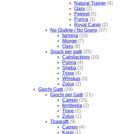
Natural Trainer
(4)
Oasy
(2)
Petreet
(5)
Purina
(1)
Royal Canin
(2)
No Glutine / No Grano
(37)
farmina
(10)
Monge
(7)
Oasy
(8)
Snack per gatti
(25)
Catisfactions
(10)
Purina
(4)
Sheba
(2)
Trixie
(4)
Whiskas
(3)
Zolux
(2)
Giochi Gatti
(29)
Giochi per Gatti
(21)
Camon
(15)
ferribiella
(2)
Trixie
(2)
Zolux
(1)
Tiragraffi
(9)
Camon
(4)
Kong
(1)