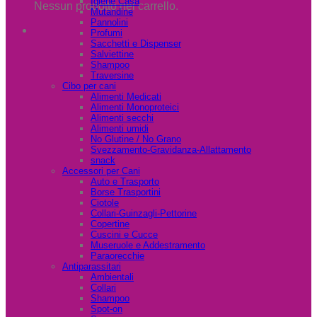
Igiene Casa
Nessun prodotto nel carrello.
Mutandine
Pannolini
Profumi
Sacchetti e Dispenser
Salviettine
Shampoo
Traversine
Cibo per cani
Alimenti Medicati
Alimenti Monoproteici
Alimenti secchi
Alimenti umidi
No Glutine / No Grano
Svezzamento-Gravidanza-Allattamento
snack
Accessori per Cani
Auto e Trasporto
Borse Trasportini
Ciotole
Collari-Guinzagli-Pettorine
Copertine
Cuscini e Cucce
Museruole e Addestramento
Paraorecchie
Antiparassitari
Ambientali
Collari
Shampoo
Spot-on