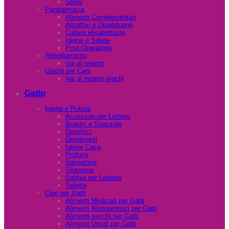
Spray
Parafarmacia
Alimenti Complementari
Attrattivi e Disabituanti
Collare elisabettiano
Igiene e Salute
Post-Operatorio
Abbigliamento
Vai al reparto
Giochi per Cani
Vai al reparto giochi
Gatto
Igiene e Pulizia
Accessori per Lettiere
Beauty e Spazzole
Dentifrici
Deodoranti
Igiene Casa
Profumi
Salviettine
Shampoo
Sabbia per Lettiera
Toilette
Cibo per Gatti
Alimenti Medicati per Gatti
Alimenti Monoproteici per Gatti
Alimenti secchi per Gatti
Alimenti Umidi per Gatti