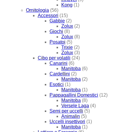
Kong
(1)
Ornitologia
(56)
Accessori
(15)
Gabbie
(2)
Zolux
(2)
Giochi
(8)
Zolux
(8)
Posatoi
(5)
Trixie
(2)
Zolux
(3)
Cibo per volatili
(24)
Canarini
(6)
Manitoba
(6)
Cardellini
(2)
Manitoba
(2)
Esotici
(1)
Manitoba
(1)
Pappagallini Domestici
(12)
Manitoba
(8)
Versele Laga
(4)
Semi per uccelli
(5)
Animalin
(5)
Uccelli insettivori
(1)
Manitoba
(1)