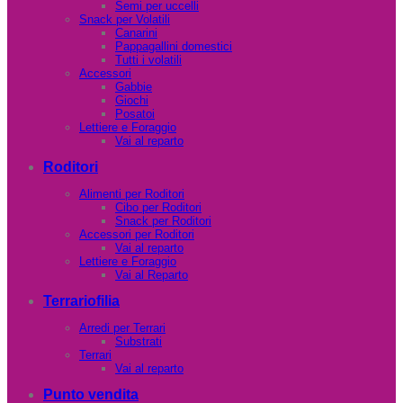
Semi per uccelli
Snack per Volatili
Canarini
Pappagallini domestici
Tutti i volatili
Accessori
Gabbie
Giochi
Posatoi
Lettiere e Foraggio
Vai al reparto
Roditori
Alimenti per Roditori
Cibo per Roditori
Snack per Roditori
Accessori per Roditori
Vai al reparto
Lettiere e Foraggio
Vai al Reparto
Terrariofilia
Arredi per Terrari
Substrati
Terrari
Vai al reparto
Punto vendita