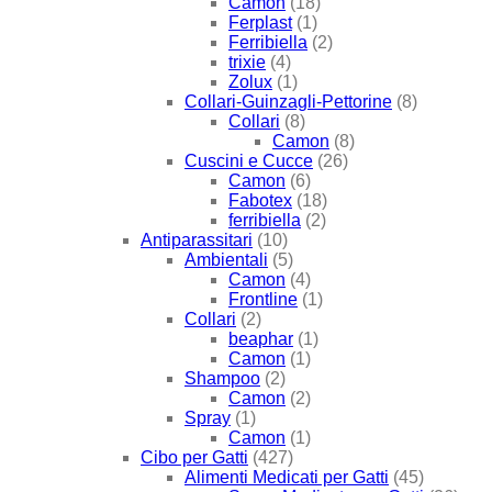
Camon
(18)
Ferplast
(1)
Ferribiella
(2)
trixie
(4)
Zolux
(1)
Collari-Guinzagli-Pettorine
(8)
Collari
(8)
Camon
(8)
Cuscini e Cucce
(26)
Camon
(6)
Fabotex
(18)
ferribiella
(2)
Antiparassitari
(10)
Ambientali
(5)
Camon
(4)
Frontline
(1)
Collari
(2)
beaphar
(1)
Camon
(1)
Shampoo
(2)
Camon
(2)
Spray
(1)
Camon
(1)
Cibo per Gatti
(427)
Alimenti Medicati per Gatti
(45)