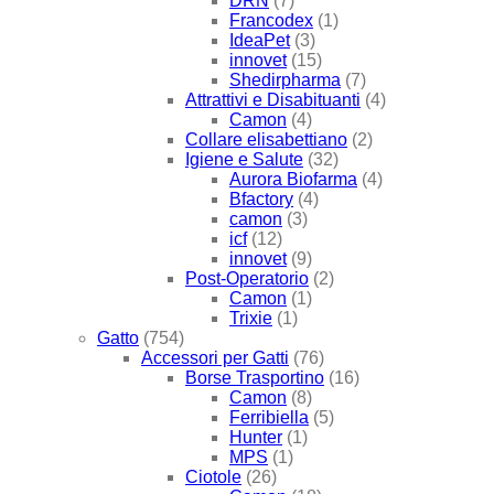
DRN
(7)
Francodex
(1)
IdeaPet
(3)
innovet
(15)
Shedirpharma
(7)
Attrattivi e Disabituanti
(4)
Camon
(4)
Collare elisabettiano
(2)
Igiene e Salute
(32)
Aurora Biofarma
(4)
Bfactory
(4)
camon
(3)
icf
(12)
innovet
(9)
Post-Operatorio
(2)
Camon
(1)
Trixie
(1)
Gatto
(754)
Accessori per Gatti
(76)
Borse Trasportino
(16)
Camon
(8)
Ferribiella
(5)
Hunter
(1)
MPS
(1)
Ciotole
(26)