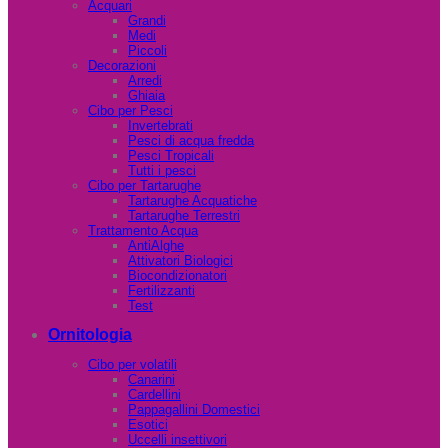
Acquari
Grandi
Medi
Piccoli
Decorazioni
Arredi
Ghiaia
Cibo per Pesci
Invertebrati
Pesci di acqua fredda
Pesci Tropicali
Tutti i pesci
Cibo per Tartarughe
Tartarughe Acquatiche
Tartarughe Terrestri
Trattamento Acqua
AntiAlghe
Attivatori Biologici
Biocondizionatori
Fertilizzanti
Test
Ornitologia
Cibo per volatili
Canarini
Cardellini
Pappagallini Domestici
Esotici
Uccelli insettivori