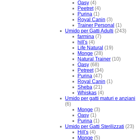
Oasy
(4)
Peetret
(4)
Purina
(1)
Royal Canin
(3)
Trainer Personal
(1)
Umido per Gatti Adulti
(243)
farmina
(7)
hill's
(4)
Life Natural
(19)
Monge
(28)
Natural Trainer
(10)
Oasy
(68)
Petreet
(34)
Purina
(47)
Royal Canin
(1)
Sheba
(21)
Whiskas
(4)
Umido per gatti maturi e anziani
(6)
Monge
(3)
Oasy
(1)
Purina
(1)
Umido per Gatti Sterilizzati
(23)
Hill's
(4)
Monge
(5)