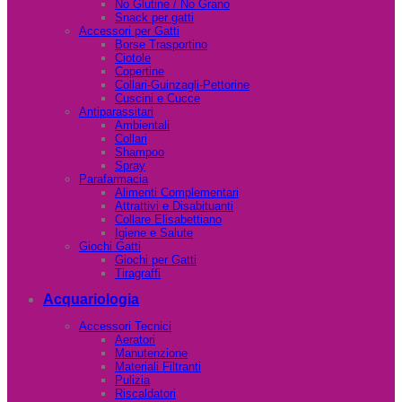
No Glutine / No Grano
Snack per gatti
Accessori per Gatti
Borse Trasportino
Ciotole
Copertine
Collari-Guinzagli-Pettorine
Cuscini e Cucce
Antiparassitari
Ambientali
Collari
Shampoo
Spray
Parafarmacia
Alimenti Complementari
Attrattivi e Disabituanti
Collare Elisabettiano
Igiene e Salute
Giochi Gatti
Giochi per Gatti
Tiragraffi
Acquariologia
Accessori Tecnici
Aeratori
Manutenzione
Materiali Filtranti
Pulizia
Riscaldatori