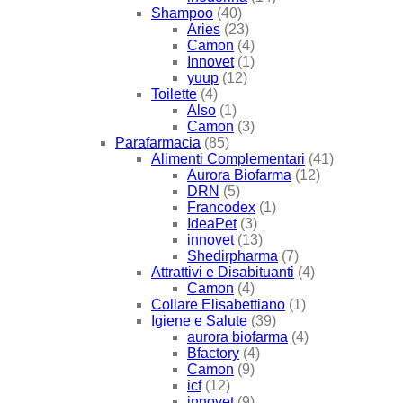
Shampoo
(40)
Aries
(23)
Camon
(4)
Innovet
(1)
yuup
(12)
Toilette
(4)
Also
(1)
Camon
(3)
Parafarmacia
(85)
Alimenti Complementari
(41)
Aurora Biofarma
(12)
DRN
(5)
Francodex
(1)
IdeaPet
(3)
innovet
(13)
Shedirpharma
(7)
Attrattivi e Disabituanti
(4)
Camon
(4)
Collare Elisabettiano
(1)
Igiene e Salute
(39)
aurora biofarma
(4)
Bfactory
(4)
Camon
(9)
icf
(12)
innovet
(9)