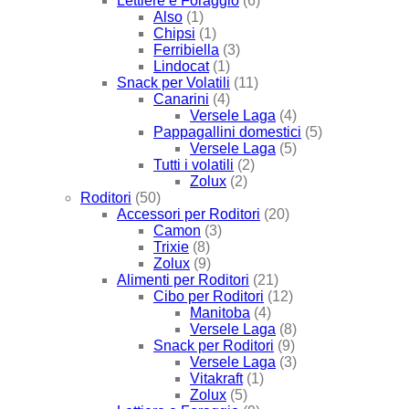
Lettiere e Foraggio
(6)
Also
(1)
Chipsi
(1)
Ferribiella
(3)
Lindocat
(1)
Snack per Volatili
(11)
Canarini
(4)
Versele Laga
(4)
Pappagallini domestici
(5)
Versele Laga
(5)
Tutti i volatili
(2)
Zolux
(2)
Roditori
(50)
Accessori per Roditori
(20)
Camon
(3)
Trixie
(8)
Zolux
(9)
Alimenti per Roditori
(21)
Cibo per Roditori
(12)
Manitoba
(4)
Versele Laga
(8)
Snack per Roditori
(9)
Versele Laga
(3)
Vitakraft
(1)
Zolux
(5)