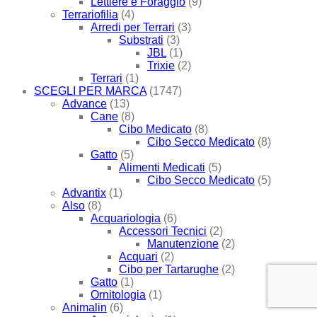
Lettiere e Foraggio
(9)
Terrariofilia
(4)
Arredi per Terrari
(3)
Substrati
(3)
JBL
(1)
Trixie
(2)
Terrari
(1)
SCEGLI PER MARCA
(1747)
Advance
(13)
Cane
(8)
Cibo Medicato
(8)
Cibo Secco Medicato
(8)
Gatto
(5)
Alimenti Medicati
(5)
Cibo Secco Medicato
(5)
Advantix
(1)
Also
(8)
Acquariologia
(6)
Accessori Tecnici
(2)
Manutenzione
(2)
Acquari
(2)
Cibo per Tartarughe
(2)
Gatto
(1)
Ornitologia
(1)
Animalin
(6)