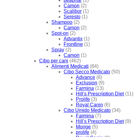
beaphar
(1)
Camon
(2)
Scalibor
(1)
Seresto
(1)
Shampoo
(2)
Camon
(2)
Spot-on
(2)
Advantix
(1)
Frontline
(1)
Spray
(2)
Camon
(1)
Cibo per cani
(462)
Alimenti Medicati
(84)
Cibo Secco Medicato
(50)
Advance
(8)
Exclusion
(9)
Farmina
(13)
Hill's Prescription Diet
(11)
Prolife
(3)
Royal Canin
(6)
Cibo Umido Medicato
(34)
Farmina
(7)
Hill's Prescription Diet
(9)
Monge
(5)
prolife
(4)