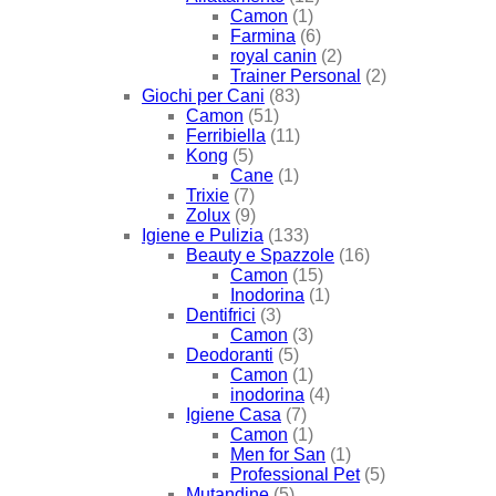
Camon
(1)
Farmina
(6)
royal canin
(2)
Trainer Personal
(2)
Giochi per Cani
(83)
Camon
(51)
Ferribiella
(11)
Kong
(5)
Cane
(1)
Trixie
(7)
Zolux
(9)
Igiene e Pulizia
(133)
Beauty e Spazzole
(16)
Camon
(15)
Inodorina
(1)
Dentifrici
(3)
Camon
(3)
Deodoranti
(5)
Camon
(1)
inodorina
(4)
Igiene Casa
(7)
Camon
(1)
Men for San
(1)
Professional Pet
(5)
Mutandine
(5)