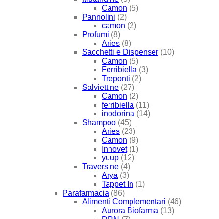
Camon
(5)
Pannolini
(2)
camon
(2)
Profumi
(8)
Aries
(8)
Sacchetti e Dispenser
(10)
Camon
(5)
Ferribiella
(3)
Treponti
(2)
Salviettine
(27)
Camon
(2)
ferribiella
(11)
inodorina
(14)
Shampoo
(45)
Aries
(23)
Camon
(9)
Innovet
(1)
yuup
(12)
Traversine
(4)
Arya
(3)
Tappet In
(1)
Parafarmacia
(86)
Alimenti Complementari
(46)
Aurora Biofarma
(13)