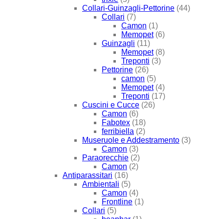
Collari-Guinzagli-Pettorine
(44)
Collari
(7)
Camon
(1)
Memopet
(6)
Guinzagli
(11)
Memopet
(8)
Treponti
(3)
Pettorine
(26)
camon
(5)
Memopet
(4)
Treponti
(17)
Cuscini e Cucce
(26)
Camon
(6)
Fabotex
(18)
ferribiella
(2)
Museruole e Addestramento
(3)
Camon
(3)
Paraorecchie
(2)
Camon
(2)
Antiparassitari
(16)
Ambientali
(5)
Camon
(4)
Frontline
(1)
Collari
(5)