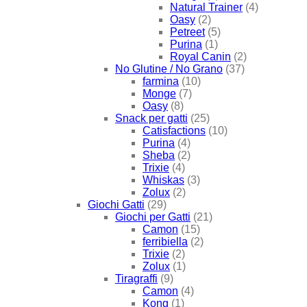
Natural Trainer
(4)
Oasy
(2)
Petreet
(5)
Purina
(1)
Royal Canin
(2)
No Glutine / No Grano
(37)
farmina
(10)
Monge
(7)
Oasy
(8)
Snack per gatti
(25)
Catisfactions
(10)
Purina
(4)
Sheba
(2)
Trixie
(4)
Whiskas
(3)
Zolux
(2)
Giochi Gatti
(29)
Giochi per Gatti
(21)
Camon
(15)
ferribiella
(2)
Trixie
(2)
Zolux
(1)
Tiragraffi
(9)
Camon
(4)
Kong
(1)