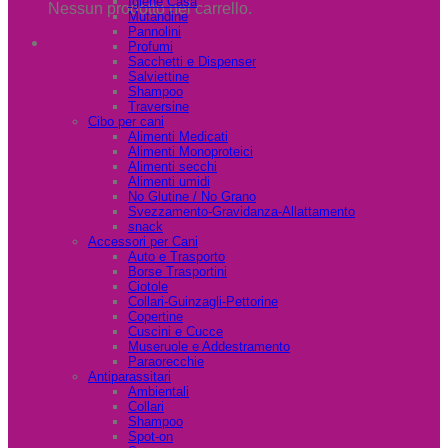
Igiene Casa
Nessun prodotto nel carrello.
Mutandine
Pannolini
Profumi
Sacchetti e Dispenser
Salviettine
Shampoo
Traversine
Cibo per cani
Alimenti Medicati
Alimenti Monoproteici
Alimenti secchi
Alimenti umidi
No Glutine / No Grano
Svezzamento-Gravidanza-Allattamento
snack
Accessori per Cani
Auto e Trasporto
Borse Trasportini
Ciotole
Collari-Guinzagli-Pettorine
Copertine
Cuscini e Cucce
Museruole e Addestramento
Paraorecchie
Antiparassitari
Ambientali
Collari
Shampoo
Spot-on