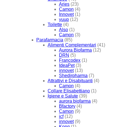
Aries
(23)
Camon
(4)
Innovet
(1)
yuup
(12)
Toilette
(4)
Also
(1)
Camon
(3)
Parafarmacia
(85)
Alimenti Complementari
(41)
Aurora Biofarma
(12)
DRN
(5)
Francodex
(1)
IdeaPet
(3)
innovet
(13)
Shedirpharma
(7)
Attrattivi e Disabituanti
(4)
Camon
(4)
Collare Elisabettiano
(1)
Igiene e Salute
(39)
aurora biofarma
(4)
Bfactory
(4)
Camon
(9)
icf
(12)
innovet
(9)
Kong
(1)