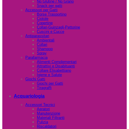
No Glutine / No Grano
Snack per gatti
Accessori per Gatti
Borse Trasportino
Ciotole
Copertine
Collari-Guinzagli-Pettorine
Cuscini e Cucce
Antiparassitari
Ambientali
Collari
Shampoo
Spray
Parafarmacia
Alimenti Complementari
Attrattivi e Disabituanti
Collare Elisabettiano
Igiene e Salute
Giochi Gatti
Giochi per Gatti
Tiragraffi
Acquariologia
Accessori Tecnici
Aeratori
Manutenzione
Materiali Filtranti
Pulizia
Riscaldatori