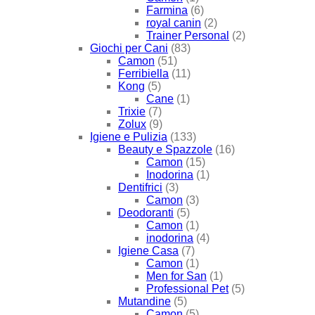
Farmina
(6)
royal canin
(2)
Trainer Personal
(2)
Giochi per Cani
(83)
Camon
(51)
Ferribiella
(11)
Kong
(5)
Cane
(1)
Trixie
(7)
Zolux
(9)
Igiene e Pulizia
(133)
Beauty e Spazzole
(16)
Camon
(15)
Inodorina
(1)
Dentifrici
(3)
Camon
(3)
Deodoranti
(5)
Camon
(1)
inodorina
(4)
Igiene Casa
(7)
Camon
(1)
Men for San
(1)
Professional Pet
(5)
Mutandine
(5)
Camon
(5)