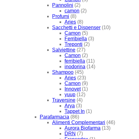
Pannolini
(2)
camon
(2)
Profumi
(8)
Aries
(8)
Sacchetti e Dispenser
(10)
Camon
(5)
Ferribiella
(3)
Treponti
(2)
Salviettine
(27)
Camon
(2)
ferribiella
(11)
inodorina
(14)
Shampoo
(45)
Aries
(23)
Camon
(9)
Innovet
(1)
yuup
(12)
Traversine
(4)
Arya
(3)
Tappet In
(1)
Parafarmacia
(86)
Alimenti Complementari
(46)
Aurora Biofarma
(13)
DRN
(7)