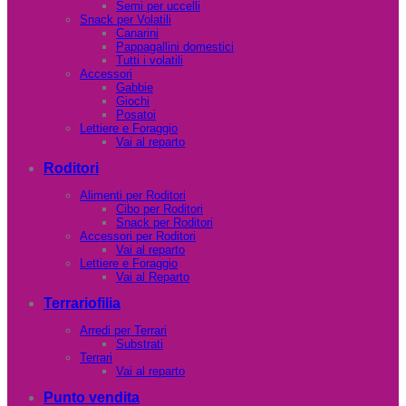
Semi per uccelli
Snack per Volatili
Canarini
Pappagallini domestici
Tutti i volatili
Accessori
Gabbie
Giochi
Posatoi
Lettiere e Foraggio
Vai al reparto
Roditori
Alimenti per Roditori
Cibo per Roditori
Snack per Roditori
Accessori per Roditori
Vai al reparto
Lettiere e Foraggio
Vai al Reparto
Terrariofilia
Arredi per Terrari
Substrati
Terrari
Vai al reparto
Punto vendita