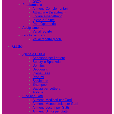
Spray
Parafarmacia
Alimenti Complementari
Attrattivi e Disabituanti
Collare elisabettiano
Igiene e Salute
Post-Operatorio
Abbigliamento
Vai al reparto
Giochi per Cani
Vai al reparto giochi
Gatto
Igiene e Pulizia
Accessori per Lettiere
Beauty e Spazzole
Dentifrici
Deodoranti
Igiene Casa
Profumi
Salviettine
Shampoo
Sabbia per Lettiera
Toilette
Cibo per Gatti
Alimenti Medicati per Gatti
Alimenti Monoproteici per Gatti
Alimenti secchi per Gatti
Alimenti Umidi per Gatti