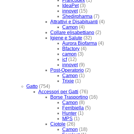
Francodex
(1)
IdeaPet
(3)
innovet
(15)
Shedirpharma
(7)
Attrattivi e Disabituanti
(4)
Camon
(4)
Collare elisabettiano
(2)
Igiene e Salute
(32)
Aurora Biofarma
(4)
Bfactory
(4)
camon
(3)
icf
(12)
innovet
(9)
Post-Operatorio
(2)
Camon
(1)
Trixie
(1)
Gatto
(754)
Accessori per Gatti
(76)
Borse Trasportino
(16)
Camon
(8)
Ferribiella
(5)
Hunter
(1)
MPS
(1)
Ciotole
(26)
Camon
(18)