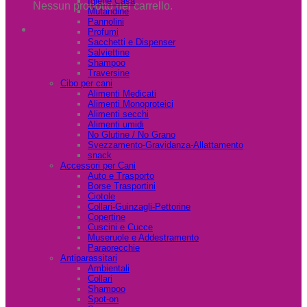
Igiene Casa
Nessun prodotto nel carrello.
Mutandine
Pannolini
Profumi
Sacchetti e Dispenser
Salviettine
Shampoo
Traversine
Cibo per cani
Alimenti Medicati
Alimenti Monoproteici
Alimenti secchi
Alimenti umidi
No Glutine / No Grano
Svezzamento-Gravidanza-Allattamento
snack
Accessori per Cani
Auto e Trasporto
Borse Trasportini
Ciotole
Collari-Guinzagli-Pettorine
Copertine
Cuscini e Cucce
Museruole e Addestramento
Paraorecchie
Antiparassitari
Ambientali
Collari
Shampoo
Spot-on