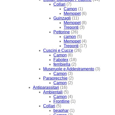
Collari
(7)
Camon
(1)
Memopet
(6)
Guinzagli
(11)
Memopet
(8)
Treponti
(3)
Pettorine
(26)
camon
(5)
Memopet
(4)
Treponti
(17)
Cuscini e Cucce
(26)
Camon
(6)
Fabotex
(18)
ferribiella
(2)
Museruole e Addestramento
(3)
Camon
(3)
Paraorecchie
(2)
Camon
(2)
Antiparassitari
(16)
Ambientali
(5)
Camon
(4)
Frontline
(1)
Collari
(5)
beaphar
(1)