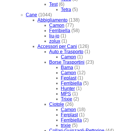
Test
(6)
Tetra
(5)
Cane
(1044)
Abbigliamento
(138)
Camon
(77)
Ferribiella
(58)
liu-jo
(1)
zolux
(1)
Accessori per Cani
(126)
Auto e Trasporto
(1)
Camon
(1)
Borse Trasportini
(23)
Bama
(1)
Camon
(12)
Feplast
(1)
Ferribiella
(5)
Hunter
(1)
MPS
(1)
Trixie
(2)
Ciotole
(26)
Camon
(18)
Ferplast
(1)
Ferribiella
(2)
trixie
(5)
Collari-Guinzagli-Pettorine
(44)