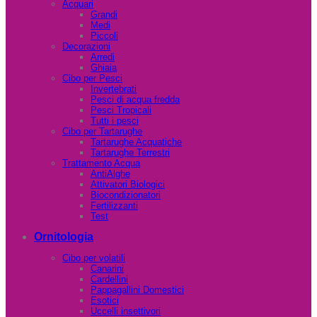
Acquari
Grandi
Medi
Piccoli
Decorazioni
Arredi
Ghiaia
Cibo per Pesci
Invertebrati
Pesci di acqua fredda
Pesci Tropicali
Tutti i pesci
Cibo per Tartarughe
Tartarughe Acquatiche
Tartarughe Terrestri
Trattamento Acqua
AntiAlghe
Attivatori Biologici
Biocondizionatori
Fertilizzanti
Test
Ornitologia
Cibo per volatili
Canarini
Cardellini
Pappagallini Domestici
Esotici
Uccelli insettivori