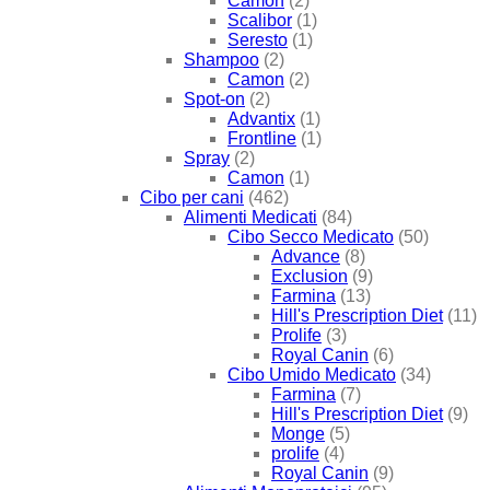
Camon
(2)
Scalibor
(1)
Seresto
(1)
Shampoo
(2)
Camon
(2)
Spot-on
(2)
Advantix
(1)
Frontline
(1)
Spray
(2)
Camon
(1)
Cibo per cani
(462)
Alimenti Medicati
(84)
Cibo Secco Medicato
(50)
Advance
(8)
Exclusion
(9)
Farmina
(13)
Hill's Prescription Diet
(11)
Prolife
(3)
Royal Canin
(6)
Cibo Umido Medicato
(34)
Farmina
(7)
Hill's Prescription Diet
(9)
Monge
(5)
prolife
(4)
Royal Canin
(9)