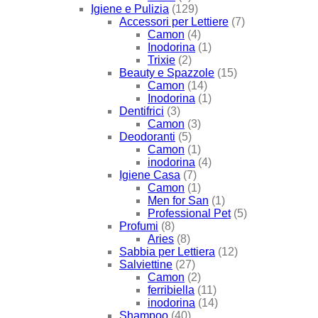
Igiene e Pulizia
(129)
Accessori per Lettiere
(7)
Camon
(4)
Inodorina
(1)
Trixie
(2)
Beauty e Spazzole
(15)
Camon
(14)
Inodorina
(1)
Dentifrici
(3)
Camon
(3)
Deodoranti
(5)
Camon
(1)
inodorina
(4)
Igiene Casa
(7)
Camon
(1)
Men for San
(1)
Professional Pet
(5)
Profumi
(8)
Aries
(8)
Sabbia per Lettiera
(12)
Salviettine
(27)
Camon
(2)
ferribiella
(11)
inodorina
(14)
Shampoo
(40)