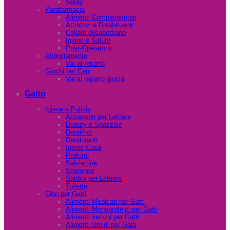
Spray
Parafarmacia
Alimenti Complementari
Attrattivi e Disabituanti
Collare elisabettiano
Igiene e Salute
Post-Operatorio
Abbigliamento
Vai al reparto
Giochi per Cani
Vai al reparto giochi
Gatto
Igiene e Pulizia
Accessori per Lettiere
Beauty e Spazzole
Dentifrici
Deodoranti
Igiene Casa
Profumi
Salviettine
Shampoo
Sabbia per Lettiera
Toilette
Cibo per Gatti
Alimenti Medicati per Gatti
Alimenti Monoproteici per Gatti
Alimenti secchi per Gatti
Alimenti Umidi per Gatti