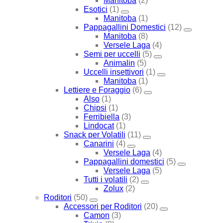
Manitoba
(2)
Esotici
(1)
Manitoba
(1)
Pappagallini Domestici
(12)
Manitoba
(8)
Versele Laga
(4)
Semi per uccelli
(5)
Animalin
(5)
Uccelli insettivori
(1)
Manitoba
(1)
Lettiere e Foraggio
(6)
Also
(1)
Chipsi
(1)
Ferribiella
(3)
Lindocat
(1)
Snack per Volatili
(11)
Canarini
(4)
Versele Laga
(4)
Pappagallini domestici
(5)
Versele Laga
(5)
Tutti i volatili
(2)
Zolux
(2)
Roditori
(50)
Accessori per Roditori
(20)
Camon
(3)