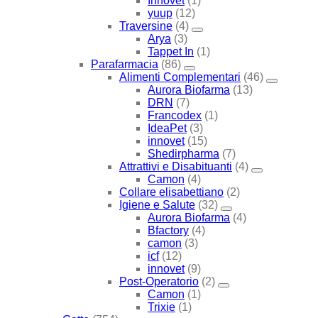
Innovet
(1)
yuup
(12)
Traversine
(4)
Arya
(3)
Tappet In
(1)
Parafarmacia
(86)
Alimenti Complementari
(46)
Aurora Biofarma
(13)
DRN
(7)
Francodex
(1)
IdeaPet
(3)
innovet
(15)
Shedirpharma
(7)
Attrattivi e Disabituanti
(4)
Camon
(4)
Collare elisabettiano
(2)
Igiene e Salute
(32)
Aurora Biofarma
(4)
Bfactory
(4)
camon
(3)
icf
(12)
innovet
(9)
Post-Operatorio
(2)
Camon
(1)
Trixie
(1)