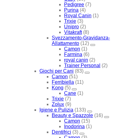
Pedigree
(7)
Purina
(4)
Royal Canin
(1)
Trixie
(3)
Unipro
(2)
Vitakraft
(8)
Svezzamento-Gravidanza-
Allattamento
(12)
Camon
(1)
Farmina
(6)
royal canin
(2)
Trainer Personal
(2)
Giochi per Cani
(83)
Camon
(51)
Ferribiella
(11)
Kong
(5)
Cane
(1)
Trixie
(7)
Zolux
(9)
Igiene e Pulizia
(133)
Beauty e Spazzole
(16)
Camon
(15)
Inodorina
(1)
Dentifrici
(3)
Camon
(3)