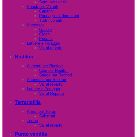
Semi per uccelli
Snack per Volatili
Canarini
Pappagallini domestici
Tutti i volatili
Accessori
Gabbie
Giochi
Posatoi
Lettiere e Foraggio
Vai al reparto
Roditori
Alimenti per Roditori
Cibo per Roditori
Snack per Roditori
Accessori per Roditori
Vai al reparto
Lettiere e Foraggio
Vai al Reparto
Terrariofilia
Arredi per Terrari
Substrati
Terrari
Vai al reparto
Punto vendita