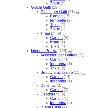
Zolux
(2)
Giochi Gatti
(29)
Giochi per Gatti
(21)
Camon
(15)
ferribiella
(2)
Trixie
(2)
Zolux
(1)
Tiragraffi
(9)
Camon
(4)
Kong
(1)
Trixie
(4)
Igiene e Pulizia
(129)
Accessori per Lettiere
(7)
Camon
(4)
Inodorina
(1)
Trixie
(2)
Beauty e Spazzole
(15)
Camon
(14)
Inodorina
(1)
Dentifrici
(3)
Camon
(3)
Deodoranti
(5)
Camon
(1)
inodorina
(4)
Igiene Casa
(7)