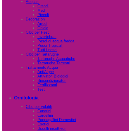
Acquari
Grandi
Medi
Piccoli
Decorazioni
Arredi
Ghiaia
Cibo per Pesci
Invertebrati
Pesci di acqua fredda
Pesci Tropicali
Tutti i pesci
Cibo per Tartarughe
Tartarughe Acquatiche
Tartarughe Terrestri
Trattamento Acqua
AntiAlghe
Attivatori Biologici
Biocondizionatori
Fertilizzanti
Test
Ornitologia
Cibo per volatili
Canarini
Cardellini
Pappagallini Domestici
Esotici
Uccelli insettivori