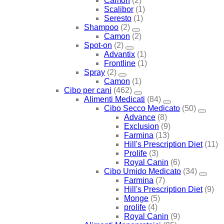
Camon
(2)
Scalibor
(1)
Seresto
(1)
Shampoo
(2)
Camon
(2)
Spot-on
(2)
Advantix
(1)
Frontline
(1)
Spray
(2)
Camon
(1)
Cibo per cani
(462)
Alimenti Medicati
(84)
Cibo Secco Medicato
(50)
Advance
(8)
Exclusion
(9)
Farmina
(13)
Hill's Prescription Diet
(11)
Prolife
(3)
Royal Canin
(6)
Cibo Umido Medicato
(34)
Farmina
(7)
Hill's Prescription Diet
(9)
Monge
(5)
prolife
(4)
Royal Canin
(9)