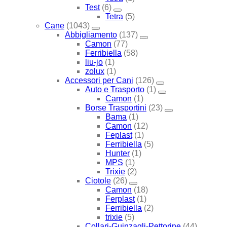
Test
(6)
Tetra
(5)
Cane
(1043)
Abbigliamento
(137)
Camon
(77)
Ferribiella
(58)
liu-jo
(1)
zolux
(1)
Accessori per Cani
(126)
Auto e Trasporto
(1)
Camon
(1)
Borse Trasportini
(23)
Bama
(1)
Camon
(12)
Feplast
(1)
Ferribiella
(5)
Hunter
(1)
MPS
(1)
Trixie
(2)
Ciotole
(26)
Camon
(18)
Ferplast
(1)
Ferribiella
(2)
trixie
(5)
Collari-Guinzagli-Pettorine
(44)