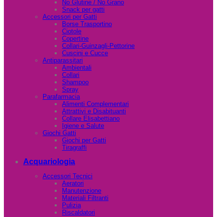
No Glutine / No Grano
Snack per gatti
Accessori per Gatti
Borse Trasportino
Ciotole
Copertine
Collari-Guinzagli-Pettorine
Cuscini e Cucce
Antiparassitari
Ambientali
Collari
Shampoo
Spray
Parafarmacia
Alimenti Complementari
Attrattivi e Disabituanti
Collare Elisabettiano
Igiene e Salute
Giochi Gatti
Giochi per Gatti
Tiragraffi
Acquariologia
Accessori Tecnici
Aeratori
Manutenzione
Materiali Filtranti
Pulizia
Riscaldatori