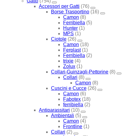
Gatto
(754)
Accessori per Gatti
(76)
Borse Trasportino
(16)
Camon
(8)
Ferribiella
(5)
Hunter
(1)
MPS
(1)
Ciotole
(26)
Camon
(18)
Ferplast
(1)
Ferribiella
(2)
trixie
(4)
Zolux
(1)
Collari-Guinzagli-Pettorine
(8)
Collari
(8)
Camon
(8)
Cuscini e Cucce
(26)
Camon
(6)
Fabotex
(18)
ferribiella
(2)
Antiparassitari
(10)
Ambientali
(5)
Camon
(4)
Frontline
(1)
Collari
(2)