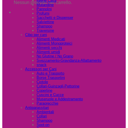
Igiene Casa
Nessun prodotto nel carrello.
Mutandine
Pannolini
Profumi
Sacchetti e Dispenser
Salviettine
Shampoo
Traversine
Cibo per cani
Alimenti Medicati
Alimenti Monoproteici
Alimenti secchi
Alimenti umidi
No Glutine / No Grano
Svezzamento-Gravidanza-Allattamento
snack
Accessori per Cani
Auto e Trasporto
Borse Trasportini
Ciotole
Collari-Guinzagli-Pettorine
Copertine
Cuscini e Cucce
Museruole e Addestramento
Paraorecchie
Antiparassitari
Ambientali
Collari
Shampoo
Spot-on