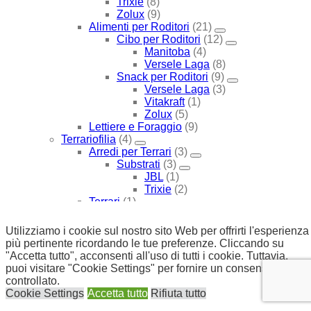
Trixie
(8)
Zolux
(9)
Alimenti per Roditori
(21)
Cibo per Roditori
(12)
Manitoba
(4)
Versele Laga
(8)
Snack per Roditori
(9)
Versele Laga
(3)
Vitakraft
(1)
Zolux
(5)
Lettiere e Foraggio
(9)
Terrariofilia
(4)
Arredi per Terrari
(3)
Substrati
(3)
JBL
(1)
Trixie
(2)
Terrari
(1)
SCEGLI PER MARCA
(1747)
Advance
(13)
Utilizziamo i cookie sul nostro sito Web per offrirti l'esperienza
Cane
(8)
più pertinente ricordando le tue preferenze. Cliccando su
Cibo Medicato
(8)
"Accetta tutto", acconsenti all'uso di tutti i cookie. Tuttavia,
Cibo Secco Medicato
(8)
puoi visitare "Cookie Settings" per fornire un consenso
Gatto
(5)
controllato.
Alimenti Medicati
(5)
Cookie Settings
Accetta tutto
Rifiuta tutto
Cibo Secco Medicato
(5)