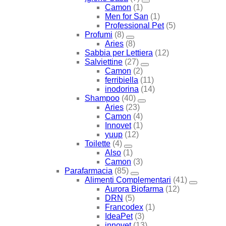
Camon
(1)
Men for San
(1)
Professional Pet
(5)
Profumi
(8)
Aries
(8)
Sabbia per Lettiera
(12)
Salviettine
(27)
Camon
(2)
ferribiella
(11)
inodorina
(14)
Shampoo
(40)
Aries
(23)
Camon
(4)
Innovet
(1)
yuup
(12)
Toilette
(4)
Also
(1)
Camon
(3)
Parafarmacia
(85)
Alimenti Complementari
(41)
Aurora Biofarma
(12)
DRN
(5)
Francodex
(1)
IdeaPet
(3)
innovet
(13)