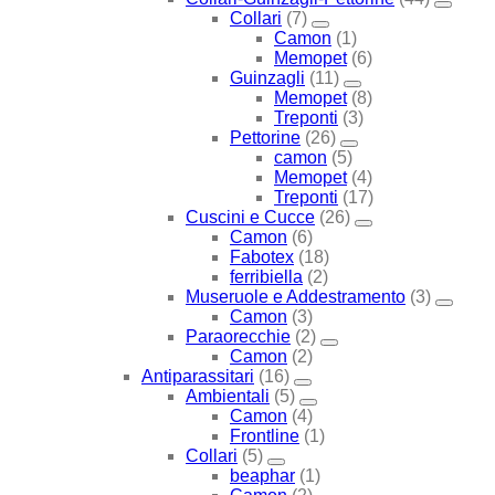
Collari
(7)
Camon
(1)
Memopet
(6)
Guinzagli
(11)
Memopet
(8)
Treponti
(3)
Pettorine
(26)
camon
(5)
Memopet
(4)
Treponti
(17)
Cuscini e Cucce
(26)
Camon
(6)
Fabotex
(18)
ferribiella
(2)
Museruole e Addestramento
(3)
Camon
(3)
Paraorecchie
(2)
Camon
(2)
Antiparassitari
(16)
Ambientali
(5)
Camon
(4)
Frontline
(1)
Collari
(5)
beaphar
(1)