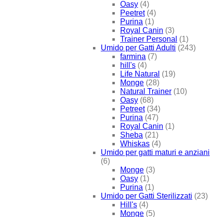
Oasy
(4)
Peetret
(4)
Purina
(1)
Royal Canin
(3)
Trainer Personal
(1)
Umido per Gatti Adulti
(243)
farmina
(7)
hill's
(4)
Life Natural
(19)
Monge
(28)
Natural Trainer
(10)
Oasy
(68)
Petreet
(34)
Purina
(47)
Royal Canin
(1)
Sheba
(21)
Whiskas
(4)
Umido per gatti maturi e anziani
(6)
Monge
(3)
Oasy
(1)
Purina
(1)
Umido per Gatti Sterilizzati
(23)
Hill's
(4)
Monge
(5)