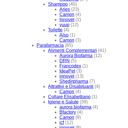
Shampoo
(40)
Aries
(23)
Camon
(4)
Innovet
(1)
yuup
(12)
Toilette
(4)
Also
(1)
Camon
(3)
Parafarmacia
(85)
Alimenti Complementari
(41)
Aurora Biofarma
(12)
DRN
(5)
Francodex
(1)
IdeaPet
(3)
innovet
(13)
Shedirpharma
(7)
Attrattivi e Disabituanti
(4)
Camon
(4)
Collare Elisabettiano
(1)
Igiene e Salute
(39)
aurora biofarma
(4)
Bfactory
(4)
Camon
(9)
icf
(12)
innovet
(9)