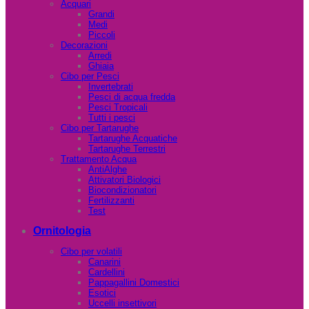
Acquari
Grandi
Medi
Piccoli
Decorazioni
Arredi
Ghiaia
Cibo per Pesci
Invertebrati
Pesci di acqua fredda
Pesci Tropicali
Tutti i pesci
Cibo per Tartarughe
Tartarughe Acquatiche
Tartarughe Terrestri
Trattamento Acqua
AntiAlghe
Attivatori Biologici
Biocondizionatori
Fertilizzanti
Test
Ornitologia
Cibo per volatili
Canarini
Cardellini
Pappagallini Domestici
Esotici
Uccelli insettivori