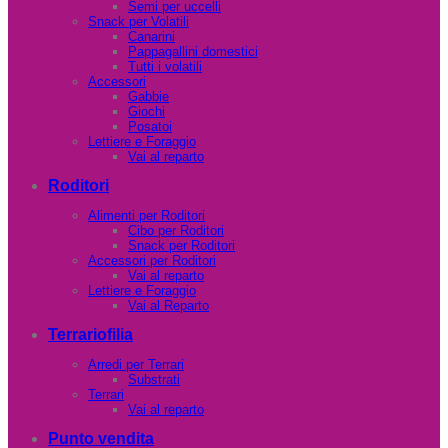
Semi per uccelli
Snack per Volatili
Canarini
Pappagallini domestici
Tutti i volatili
Accessori
Gabbie
Giochi
Posatoi
Lettiere e Foraggio
Vai al reparto
Roditori
Alimenti per Roditori
Cibo per Roditori
Snack per Roditori
Accessori per Roditori
Vai al reparto
Lettiere e Foraggio
Vai al Reparto
Terrariofilia
Arredi per Terrari
Substrati
Terrari
Vai al reparto
Punto vendita