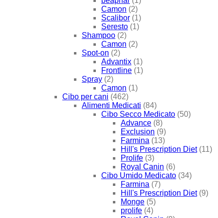
beaphar
(1)
Camon
(2)
Scalibor
(1)
Seresto
(1)
Shampoo
(2)
Camon
(2)
Spot-on
(2)
Advantix
(1)
Frontline
(1)
Spray
(2)
Camon
(1)
Cibo per cani
(462)
Alimenti Medicati
(84)
Cibo Secco Medicato
(50)
Advance
(8)
Exclusion
(9)
Farmina
(13)
Hill's Prescription Diet
(11)
Prolife
(3)
Royal Canin
(6)
Cibo Umido Medicato
(34)
Farmina
(7)
Hill's Prescription Diet
(9)
Monge
(5)
prolife
(4)