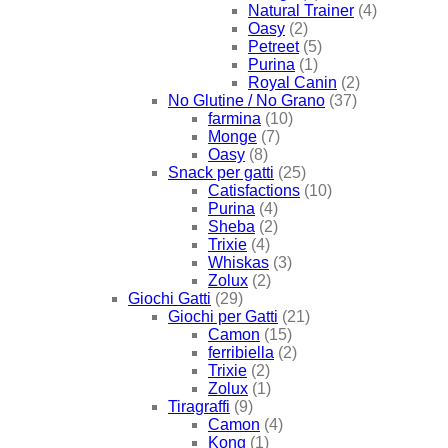
Natural Trainer
(4)
Oasy
(2)
Petreet
(5)
Purina
(1)
Royal Canin
(2)
No Glutine / No Grano
(37)
farmina
(10)
Monge
(7)
Oasy
(8)
Snack per gatti
(25)
Catisfactions
(10)
Purina
(4)
Sheba
(2)
Trixie
(4)
Whiskas
(3)
Zolux
(2)
Giochi Gatti
(29)
Giochi per Gatti
(21)
Camon
(15)
ferribiella
(2)
Trixie
(2)
Zolux
(1)
Tiragraffi
(9)
Camon
(4)
Kong
(1)