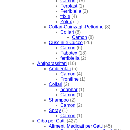
Camon
(18)
Ferplast
(1)
Ferribiella
(2)
trixie
(4)
Zolux
(1)
Collari-Guinzagli-Pettorine
(8)
Collari
(8)
Camon
(8)
Cuscini e Cucce
(26)
Camon
(6)
Fabotex
(18)
ferribiella
(2)
Antiparassitari
(10)
Ambientali
(5)
Camon
(4)
Frontline
(1)
Collari
(2)
beaphar
(1)
Camon
(1)
Shampoo
(2)
Camon
(2)
Spray
(1)
Camon
(1)
Cibo per Gatti
(427)
Alimenti Medicati per Gatti
(45)