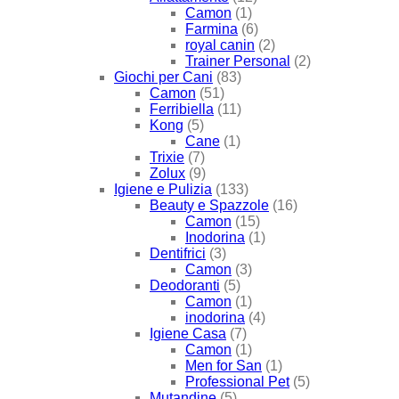
Camon
(1)
Farmina
(6)
royal canin
(2)
Trainer Personal
(2)
Giochi per Cani
(83)
Camon
(51)
Ferribiella
(11)
Kong
(5)
Cane
(1)
Trixie
(7)
Zolux
(9)
Igiene e Pulizia
(133)
Beauty e Spazzole
(16)
Camon
(15)
Inodorina
(1)
Dentifrici
(3)
Camon
(3)
Deodoranti
(5)
Camon
(1)
inodorina
(4)
Igiene Casa
(7)
Camon
(1)
Men for San
(1)
Professional Pet
(5)
Mutandine
(5)