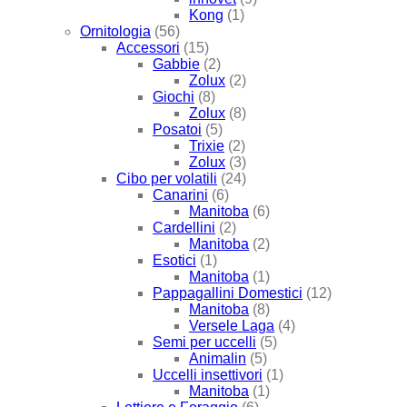
Kong
(1)
Ornitologia
(56)
Accessori
(15)
Gabbie
(2)
Zolux
(2)
Giochi
(8)
Zolux
(8)
Posatoi
(5)
Trixie
(2)
Zolux
(3)
Cibo per volatili
(24)
Canarini
(6)
Manitoba
(6)
Cardellini
(2)
Manitoba
(2)
Esotici
(1)
Manitoba
(1)
Pappagallini Domestici
(12)
Manitoba
(8)
Versele Laga
(4)
Semi per uccelli
(5)
Animalin
(5)
Uccelli insettivori
(1)
Manitoba
(1)