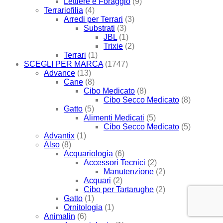
Lettiere e Foraggio
(9)
Terrariofilia
(4)
Arredi per Terrari
(3)
Substrati
(3)
JBL
(1)
Trixie
(2)
Terrari
(1)
SCEGLI PER MARCA
(1747)
Advance
(13)
Cane
(8)
Cibo Medicato
(8)
Cibo Secco Medicato
(8)
Gatto
(5)
Alimenti Medicati
(5)
Cibo Secco Medicato
(5)
Advantix
(1)
Also
(8)
Acquariologia
(6)
Accessori Tecnici
(2)
Manutenzione
(2)
Acquari
(2)
Cibo per Tartarughe
(2)
Gatto
(1)
Ornitologia
(1)
Animalin
(6)