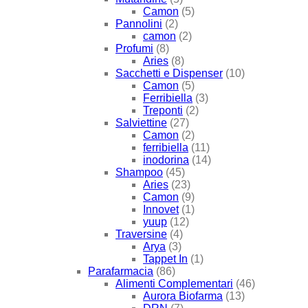
Camon
(5)
Pannolini
(2)
camon
(2)
Profumi
(8)
Aries
(8)
Sacchetti e Dispenser
(10)
Camon
(5)
Ferribiella
(3)
Treponti
(2)
Salviettine
(27)
Camon
(2)
ferribiella
(11)
inodorina
(14)
Shampoo
(45)
Aries
(23)
Camon
(9)
Innovet
(1)
yuup
(12)
Traversine
(4)
Arya
(3)
Tappet In
(1)
Parafarmacia
(86)
Alimenti Complementari
(46)
Aurora Biofarma
(13)