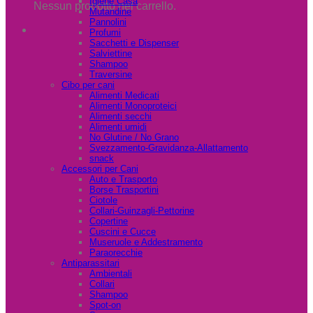
Igiene Casa
Nessun prodotto nel carrello.
Mutandine
Pannolini
Profumi
Sacchetti e Dispenser
Salviettine
Shampoo
Traversine
Cibo per cani
Alimenti Medicati
Alimenti Monoproteici
Alimenti secchi
Alimenti umidi
No Glutine / No Grano
Svezzamento-Gravidanza-Allattamento
snack
Accessori per Cani
Auto e Trasporto
Borse Trasportini
Ciotole
Collari-Guinzagli-Pettorine
Copertine
Cuscini e Cucce
Museruole e Addestramento
Paraorecchie
Antiparassitari
Ambientali
Collari
Shampoo
Spot-on