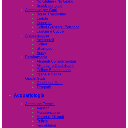
No Glutine / No Grano
Snack per gatti
Accessori per Gatti
Borse Trasportino
Ciotole
Copertine
Collari-Guinzagli-Pettorine
Cuscini e Cucce
Antiparassitari
Ambientali
Collari
Shampoo
Spray
Parafarmacia
Alimenti Complementari
Attrattivi e Disabituanti
Collare Elisabettiano
Igiene e Salute
Giochi Gatti
Giochi per Gatti
Tiragraffi
Acquariologia
Accessori Tecnici
Aeratori
Manutenzione
Materiali Filtranti
Pulizia
Riscaldatori