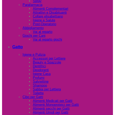
Spray
Parafarmacia
Alimenti Complementari
Attrattivi e Disabituanti
Collare elisabettiano
Igiene e Salute
Post-Operatorio
Abbigliamento
Vai al reparto
Giochi per Cani
Vai al reparto giochi
Gatto
Igiene e Pulizia
Accessori per Lettiere
Beauty e Spazzole
Dentifrici
Deodoranti
Igiene Casa
Profumi
Salviettine
Shampoo
Sabbia per Lettiera
Toilette
Cibo per Gatti
Alimenti Medicati per Gatti
Alimenti Monoproteici per Gatti
Alimenti secchi per Gatti
Alimenti Umidi per Gatti