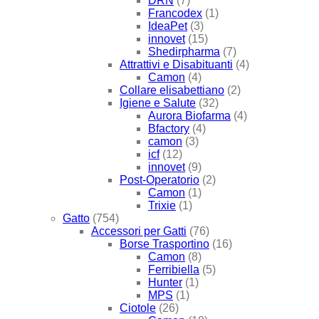
DRN
(7)
Francodex
(1)
IdeaPet
(3)
innovet
(15)
Shedirpharma
(7)
Attrattivi e Disabituanti
(4)
Camon
(4)
Collare elisabettiano
(2)
Igiene e Salute
(32)
Aurora Biofarma
(4)
Bfactory
(4)
camon
(3)
icf
(12)
innovet
(9)
Post-Operatorio
(2)
Camon
(1)
Trixie
(1)
Gatto
(754)
Accessori per Gatti
(76)
Borse Trasportino
(16)
Camon
(8)
Ferribiella
(5)
Hunter
(1)
MPS
(1)
Ciotole
(26)