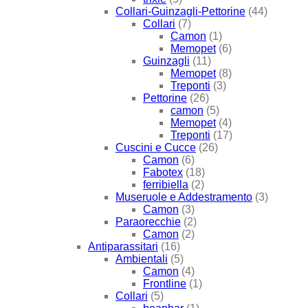
Collari-Guinzagli-Pettorine
(44)
Collari
(7)
Camon
(1)
Memopet
(6)
Guinzagli
(11)
Memopet
(8)
Treponti
(3)
Pettorine
(26)
camon
(5)
Memopet
(4)
Treponti
(17)
Cuscini e Cucce
(26)
Camon
(6)
Fabotex
(18)
ferribiella
(2)
Museruole e Addestramento
(3)
Camon
(3)
Paraorecchie
(2)
Camon
(2)
Antiparassitari
(16)
Ambientali
(5)
Camon
(4)
Frontline
(1)
Collari
(5)