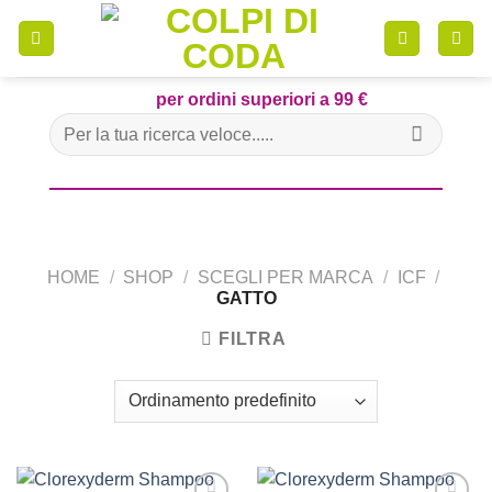
Skip
to
content
per ordini superiori a 99 €
Cerca:
HOME
/
SHOP
/
SCEGLI PER MARCA
/
ICF
/
GATTO
FILTRA