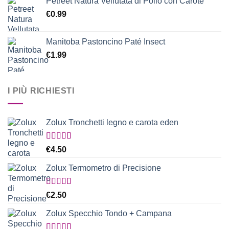
Petreet Natura Vellutata di Pollo con Carote
€
0.99
Manitoba Pastoncino Paté Insect
€
1.99
I PIÙ RICHIESTI
Zolux Tronchetti legno e carota eden
Valutato
€
4.50
5.00
su 5
Zolux Termometro di Precisione
Valutato
€
2.50
5.00
su 5
Zolux Specchio Tondo + Campana