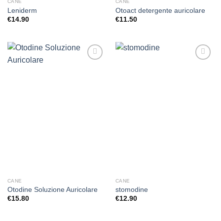
CANE
CANE
Leniderm
Otoact detergente auricolare
€
14.90
€
11.50
Aggiungi
Aggiungi
alla lista
alla lista
dei
dei
desideri
desideri
CANE
CANE
Otodine Soluzione Auricolare
stomodine
€
15.80
€
12.90