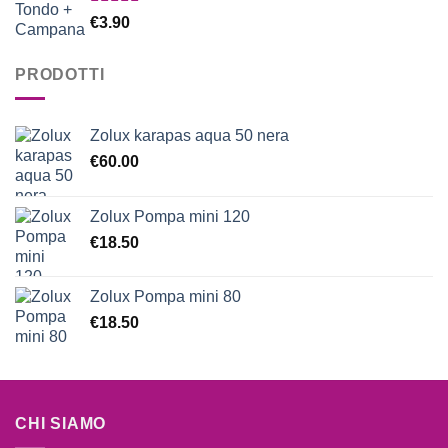
Valutato
€
3.90
5.00
su 5
PRODOTTI
Zolux karapas aqua 50 nera
€
60.00
Zolux Pompa mini 120
€
18.50
Zolux Pompa mini 80
€
18.50
CHI SIAMO