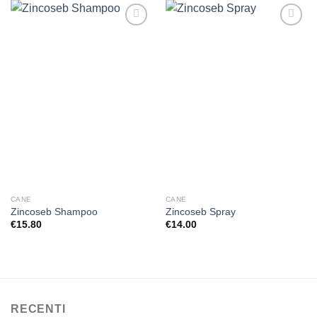
Aggiungi
Aggiungi
alla lista
alla lista
dei
dei
desideri
desideri
CANE
CANE
Zincoseb Shampoo
Zincoseb Spray
€
15.80
€
14.00
RECENTI