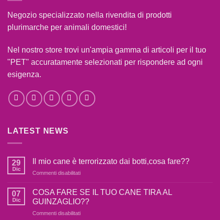
Negozio specializzato nella rivendita di prodotti
plurimarche per animali domestici!
Nel nostro store trovi un'ampia gamma di articoli per il tuo
"PET" accuratamente selezionati per rispondere ad ogni
esigenza.
LATEST NEWS
Il mio cane è terrorizzato dai botti,cosa fare??
29
Dic
su
Commenti disabilitati
Il
mio
COSA FARE SE IL TUO CANE TIRA AL
07
cane
Dic
GUINZAGLIO??
è
su
Commenti disabilitati
terrorizzato