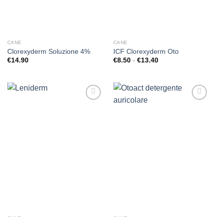
CANE
CANE
Clorexyderm Soluzione 4%
ICF Clorexyderm Oto
Fascia
€
14.90
€
8.50
-
€
13.40
di
prezzo:
da
€8.50
a
€13.40
Aggiungi
Aggiungi
alla lista
alla lista
dei
dei
desideri
desideri