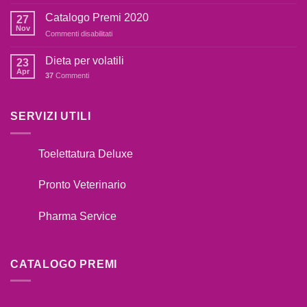
COSA
dai
FARE
botti,cosa
Catalogo Premi 2020
27
SE
fare??
Nov
su
Commenti disabilitati
IL
Catalogo
TUO
Premi
Dieta per volatili
CANE
23
2020
Apr
TIRA
37
Commenti
AL
GUINZAGLIO??
SERVIZI UTILI
Toelettatura Deluxe
Pronto Veterinario
Pharma Service
CATALOGO PREMI