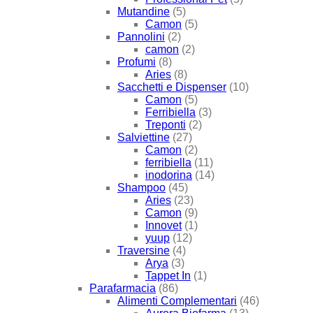
Mutandine
(5)
Camon
(5)
Pannolini
(2)
camon
(2)
Profumi
(8)
Aries
(8)
Sacchetti e Dispenser
(10)
Camon
(5)
Ferribiella
(3)
Treponti
(2)
Salviettine
(27)
Camon
(2)
ferribiella
(11)
inodorina
(14)
Shampoo
(45)
Aries
(23)
Camon
(9)
Innovet
(1)
yuup
(12)
Traversine
(4)
Arya
(3)
Tappet In
(1)
Parafarmacia
(86)
Alimenti Complementari
(46)