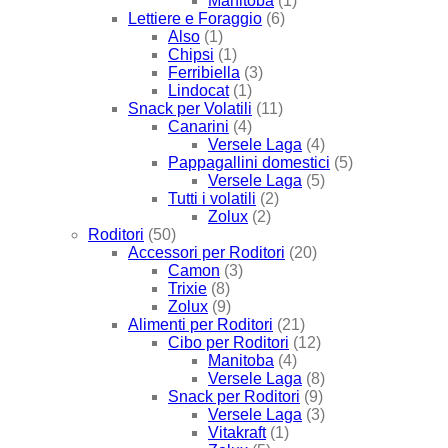
Manitoba
(1)
Lettiere e Foraggio
(6)
Also
(1)
Chipsi
(1)
Ferribiella
(3)
Lindocat
(1)
Snack per Volatili
(11)
Canarini
(4)
Versele Laga
(4)
Pappagallini domestici
(5)
Versele Laga
(5)
Tutti i volatili
(2)
Zolux
(2)
Roditori
(50)
Accessori per Roditori
(20)
Camon
(3)
Trixie
(8)
Zolux
(9)
Alimenti per Roditori
(21)
Cibo per Roditori
(12)
Manitoba
(4)
Versele Laga
(8)
Snack per Roditori
(9)
Versele Laga
(3)
Vitakraft
(1)