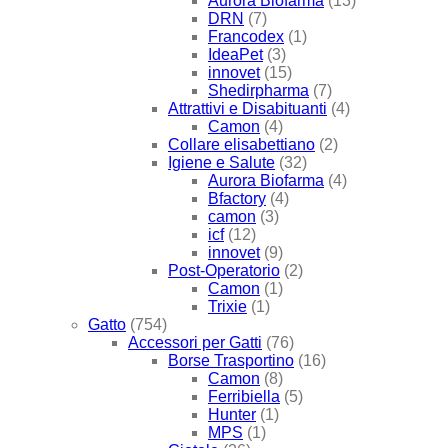
Aurora Biofarma
(13)
DRN
(7)
Francodex
(1)
IdeaPet
(3)
innovet
(15)
Shedirpharma
(7)
Attrattivi e Disabituanti
(4)
Camon
(4)
Collare elisabettiano
(2)
Igiene e Salute
(32)
Aurora Biofarma
(4)
Bfactory
(4)
camon
(3)
icf
(12)
innovet
(9)
Post-Operatorio
(2)
Camon
(1)
Trixie
(1)
Gatto
(754)
Accessori per Gatti
(76)
Borse Trasportino
(16)
Camon
(8)
Ferribiella
(5)
Hunter
(1)
MPS
(1)