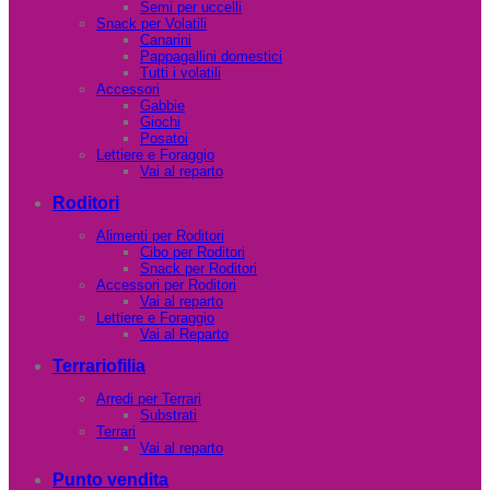
Semi per uccelli
Snack per Volatili
Canarini
Pappagallini domestici
Tutti i volatili
Accessori
Gabbie
Giochi
Posatoi
Lettiere e Foraggio
Vai al reparto
Roditori
Alimenti per Roditori
Cibo per Roditori
Snack per Roditori
Accessori per Roditori
Vai al reparto
Lettiere e Foraggio
Vai al Reparto
Terrariofilia
Arredi per Terrari
Substrati
Terrari
Vai al reparto
Punto vendita