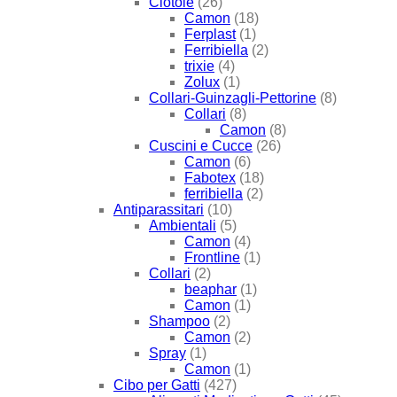
Ciotole
(26)
Camon
(18)
Ferplast
(1)
Ferribiella
(2)
trixie
(4)
Zolux
(1)
Collari-Guinzagli-Pettorine
(8)
Collari
(8)
Camon
(8)
Cuscini e Cucce
(26)
Camon
(6)
Fabotex
(18)
ferribiella
(2)
Antiparassitari
(10)
Ambientali
(5)
Camon
(4)
Frontline
(1)
Collari
(2)
beaphar
(1)
Camon
(1)
Shampoo
(2)
Camon
(2)
Spray
(1)
Camon
(1)
Cibo per Gatti
(427)