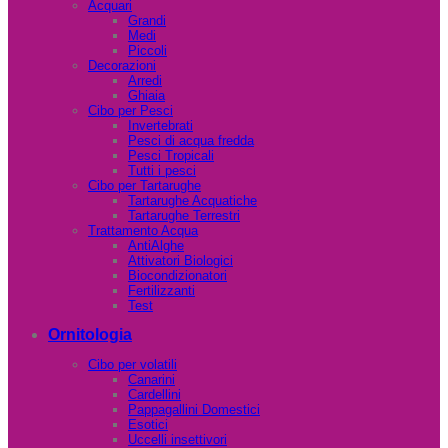
Acquari
Grandi
Medi
Piccoli
Decorazioni
Arredi
Ghiaia
Cibo per Pesci
Invertebrati
Pesci di acqua fredda
Pesci Tropicali
Tutti i pesci
Cibo per Tartarughe
Tartarughe Acquatiche
Tartarughe Terrestri
Trattamento Acqua
AntiAlghe
Attivatori Biologici
Biocondizionatori
Fertilizzanti
Test
Ornitologia
Cibo per volatili
Canarini
Cardellini
Pappagallini Domestici
Esotici
Uccelli insettivori