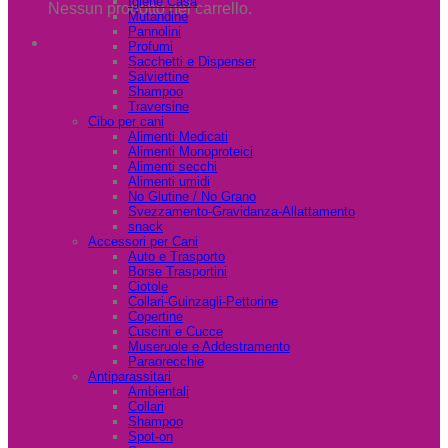
Igiene Casa
Nessun prodotto nel carrello.
Mutandine
Pannolini
Profumi
Sacchetti e Dispenser
Salviettine
Shampoo
Traversine
Cibo per cani
Alimenti Medicati
Alimenti Monoproteici
Alimenti secchi
Alimenti umidi
No Glutine / No Grano
Svezzamento-Gravidanza-Allattamento
snack
Accessori per Cani
Auto e Trasporto
Borse Trasportini
Ciotole
Collari-Guinzagli-Pettorine
Copertine
Cuscini e Cucce
Museruole e Addestramento
Paraorecchie
Antiparassitari
Ambientali
Collari
Shampoo
Spot-on