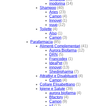
inodorina
(14)
Shampoo
(40)
Aries
(23)
Camon
(4)
Innovet
(1)
yuup
(12)
Toilette
(4)
Also
(1)
Camon
(3)
Parafarmacia
(85)
Alimenti Complementari
(41)
Aurora Biofarma
(12)
DRN
(5)
Francodex
(1)
IdeaPet
(3)
innovet
(13)
Shedirpharma
(7)
Attrattivi e Disabituanti
(4)
Camon
(4)
Collare Elisabettiano
(1)
Igiene e Salute
(39)
aurora biofarma
(4)
Bfactory
(4)
Camon
(9)
icf
(12)