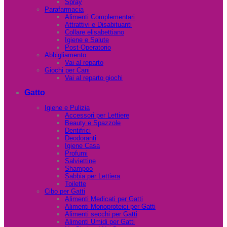
Spray
Parafarmacia
Alimenti Complementari
Attrattivi e Disabituanti
Collare elisabettiano
Igiene e Salute
Post-Operatorio
Abbigliamento
Vai al reparto
Giochi per Cani
Vai al reparto giochi
Gatto
Igiene e Pulizia
Accessori per Lettiere
Beauty e Spazzole
Dentifrici
Deodoranti
Igiene Casa
Profumi
Salviettine
Shampoo
Sabbia per Lettiera
Toilette
Cibo per Gatti
Alimenti Medicati per Gatti
Alimenti Monoproteici per Gatti
Alimenti secchi per Gatti
Alimenti Umidi per Gatti