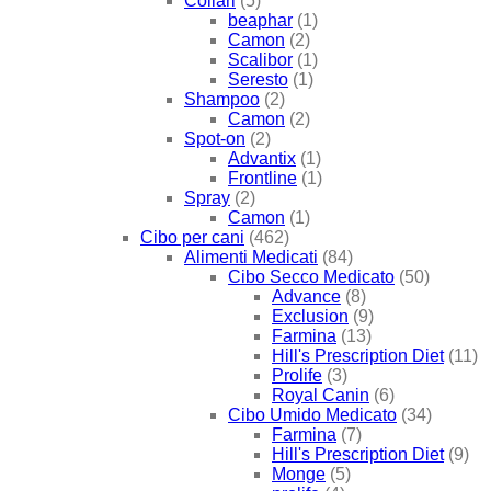
Collari
(5)
beaphar
(1)
Camon
(2)
Scalibor
(1)
Seresto
(1)
Shampoo
(2)
Camon
(2)
Spot-on
(2)
Advantix
(1)
Frontline
(1)
Spray
(2)
Camon
(1)
Cibo per cani
(462)
Alimenti Medicati
(84)
Cibo Secco Medicato
(50)
Advance
(8)
Exclusion
(9)
Farmina
(13)
Hill's Prescription Diet
(11)
Prolife
(3)
Royal Canin
(6)
Cibo Umido Medicato
(34)
Farmina
(7)
Hill's Prescription Diet
(9)
Monge
(5)