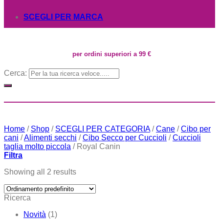
SCEGLI PER MARCA
per ordini superiori a 99 €
Cerca:
Home
/
Shop
/
SCEGLI PER CATEGORIA
/
Cane
/
Cibo per
cani
/
Alimenti secchi
/
Cibo Secco per Cuccioli
/
Cuccioli
taglia molto piccola
/
Royal Canin
Filtra
Showing all 2 results
Ricerca
Novità
(1)