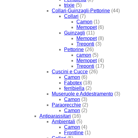
trixie
(5)
Collari-Guinzagli-Pettorine
(44)
Collari
(7)
Camon
(1)
Memopet
(6)
Guinzagli
(11)
Memopet
(8)
Treponti
(3)
Pettorine
(26)
camon
(5)
Memopet
(4)
Treponti
(17)
Cuscini e Cucce
(26)
Camon
(6)
Fabotex
(18)
ferribiella
(2)
Museruole e Addestramento
(3)
Camon
(3)
Paraorecchie
(2)
Camon
(2)
Antiparassitari
(16)
Ambientali
(5)
Camon
(4)
Frontline
(1)