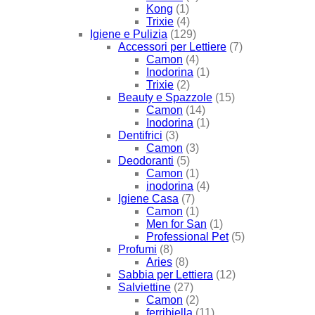
Kong
(1)
Trixie
(4)
Igiene e Pulizia
(129)
Accessori per Lettiere
(7)
Camon
(4)
Inodorina
(1)
Trixie
(2)
Beauty e Spazzole
(15)
Camon
(14)
Inodorina
(1)
Dentifrici
(3)
Camon
(3)
Deodoranti
(5)
Camon
(1)
inodorina
(4)
Igiene Casa
(7)
Camon
(1)
Men for San
(1)
Professional Pet
(5)
Profumi
(8)
Aries
(8)
Sabbia per Lettiera
(12)
Salviettine
(27)
Camon
(2)
ferribiella
(11)