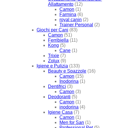
Allattamento
(12)
Camon
(1)
Farmina
(6)
royal canin
(2)
Trainer Personal
(2)
Giochi per Cani
(83)
Camon
(51)
Ferribiella
(11)
Kong
(5)
Cane
(1)
Trixie
(7)
Zolux
(9)
Igiene e Pulizia
(133)
Beauty e Spazzole
(16)
Camon
(15)
Inodorina
(1)
Dentifrici
(3)
Camon
(3)
Deodoranti
(5)
Camon
(1)
inodorina
(4)
Igiene Casa
(7)
Camon
(1)
Men for San
(1)
Professional Pet
(5)