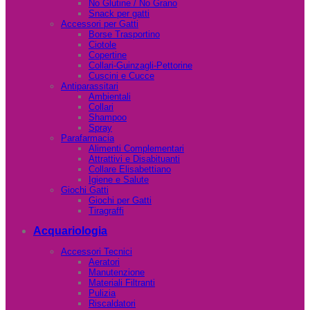
No Glutine / No Grano
Snack per gatti
Accessori per Gatti
Borse Trasportino
Ciotole
Copertine
Collari-Guinzagli-Pettorine
Cuscini e Cucce
Antiparassitari
Ambientali
Collari
Shampoo
Spray
Parafarmacia
Alimenti Complementari
Attrattivi e Disabituanti
Collare Elisabettiano
Igiene e Salute
Giochi Gatti
Giochi per Gatti
Tiragraffi
Acquariologia
Accessori Tecnici
Aeratori
Manutenzione
Materiali Filtranti
Pulizia
Riscaldatori