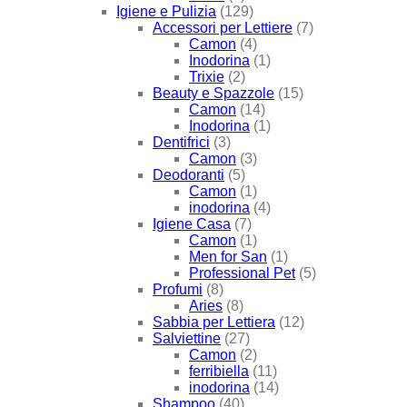
Igiene e Pulizia
(129)
Accessori per Lettiere
(7)
Camon
(4)
Inodorina
(1)
Trixie
(2)
Beauty e Spazzole
(15)
Camon
(14)
Inodorina
(1)
Dentifrici
(3)
Camon
(3)
Deodoranti
(5)
Camon
(1)
inodorina
(4)
Igiene Casa
(7)
Camon
(1)
Men for San
(1)
Professional Pet
(5)
Profumi
(8)
Aries
(8)
Sabbia per Lettiera
(12)
Salviettine
(27)
Camon
(2)
ferribiella
(11)
inodorina
(14)
Shampoo
(40)