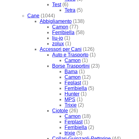
Test
(6)
Tetra
(5)
Cane
(1044)
Abbigliamento
(138)
Camon
(77)
Ferribiella
(58)
liu-jo
(1)
zolux
(1)
Accessori per Cani
(126)
Auto e Trasporto
(1)
Camon
(1)
Borse Trasportini
(23)
Bama
(1)
Camon
(12)
Feplast
(1)
Ferribiella
(5)
Hunter
(1)
MPS
(1)
Trixie
(2)
Ciotole
(26)
Camon
(18)
Ferplast
(1)
Ferribiella
(2)
trixie
(5)
Collari-Guinzagli-Pettorine
(44)