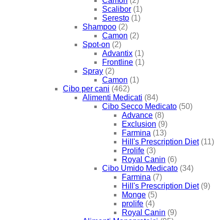
Camon
(2)
Scalibor
(1)
Seresto
(1)
Shampoo
(2)
Camon
(2)
Spot-on
(2)
Advantix
(1)
Frontline
(1)
Spray
(2)
Camon
(1)
Cibo per cani
(462)
Alimenti Medicati
(84)
Cibo Secco Medicato
(50)
Advance
(8)
Exclusion
(9)
Farmina
(13)
Hill's Prescription Diet
(11)
Prolife
(3)
Royal Canin
(6)
Cibo Umido Medicato
(34)
Farmina
(7)
Hill's Prescription Diet
(9)
Monge
(5)
prolife
(4)
Royal Canin
(9)