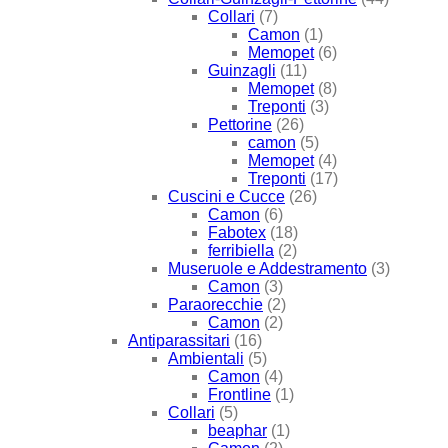
Collari
(7)
Camon
(1)
Memopet
(6)
Guinzagli
(11)
Memopet
(8)
Treponti
(3)
Pettorine
(26)
camon
(5)
Memopet
(4)
Treponti
(17)
Cuscini e Cucce
(26)
Camon
(6)
Fabotex
(18)
ferribiella
(2)
Museruole e Addestramento
(3)
Camon
(3)
Paraorecchie
(2)
Camon
(2)
Antiparassitari
(16)
Ambientali
(5)
Camon
(4)
Frontline
(1)
Collari
(5)
beaphar
(1)