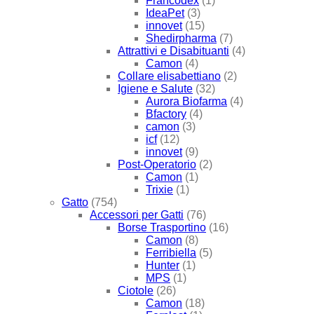
Francodex
(1)
IdeaPet
(3)
innovet
(15)
Shedirpharma
(7)
Attrattivi e Disabituanti
(4)
Camon
(4)
Collare elisabettiano
(2)
Igiene e Salute
(32)
Aurora Biofarma
(4)
Bfactory
(4)
camon
(3)
icf
(12)
innovet
(9)
Post-Operatorio
(2)
Camon
(1)
Trixie
(1)
Gatto
(754)
Accessori per Gatti
(76)
Borse Trasportino
(16)
Camon
(8)
Ferribiella
(5)
Hunter
(1)
MPS
(1)
Ciotole
(26)
Camon
(18)