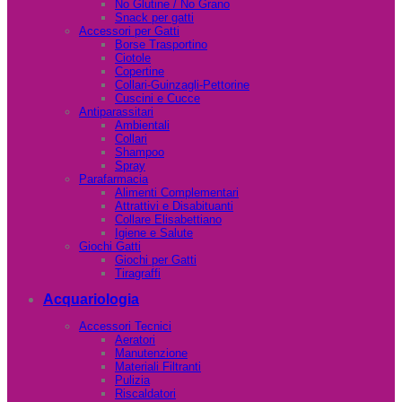
No Glutine / No Grano
Snack per gatti
Accessori per Gatti
Borse Trasportino
Ciotole
Copertine
Collari-Guinzagli-Pettorine
Cuscini e Cucce
Antiparassitari
Ambientali
Collari
Shampoo
Spray
Parafarmacia
Alimenti Complementari
Attrattivi e Disabituanti
Collare Elisabettiano
Igiene e Salute
Giochi Gatti
Giochi per Gatti
Tiragraffi
Acquariologia
Accessori Tecnici
Aeratori
Manutenzione
Materiali Filtranti
Pulizia
Riscaldatori