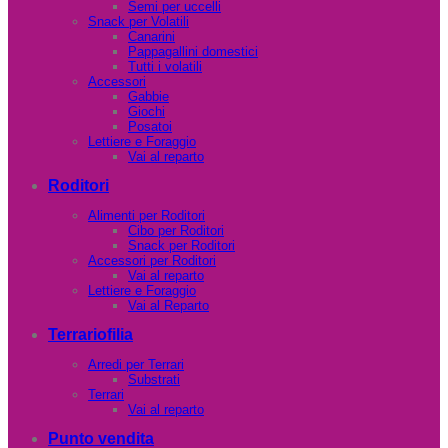
Semi per uccelli
Snack per Volatili
Canarini
Pappagallini domestici
Tutti i volatili
Accessori
Gabbie
Giochi
Posatoi
Lettiere e Foraggio
Vai al reparto
Roditori
Alimenti per Roditori
Cibo per Roditori
Snack per Roditori
Accessori per Roditori
Vai al reparto
Lettiere e Foraggio
Vai al Reparto
Terrariofilia
Arredi per Terrari
Substrati
Terrari
Vai al reparto
Punto vendita