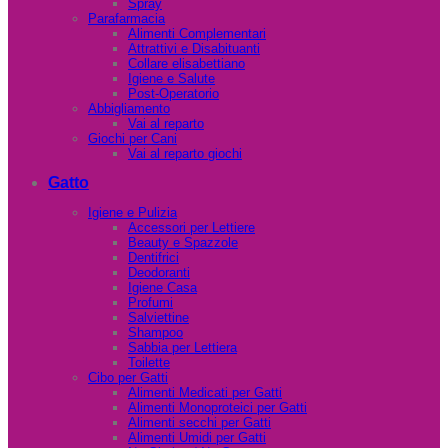
Spray
Parafarmacia
Alimenti Complementari
Attrattivi e Disabituanti
Collare elisabettiano
Igiene e Salute
Post-Operatorio
Abbigliamento
Vai al reparto
Giochi per Cani
Vai al reparto giochi
Gatto
Igiene e Pulizia
Accessori per Lettiere
Beauty e Spazzole
Dentifrici
Deodoranti
Igiene Casa
Profumi
Salviettine
Shampoo
Sabbia per Lettiera
Toilette
Cibo per Gatti
Alimenti Medicati per Gatti
Alimenti Monoproteici per Gatti
Alimenti secchi per Gatti
Alimenti Umidi per Gatti