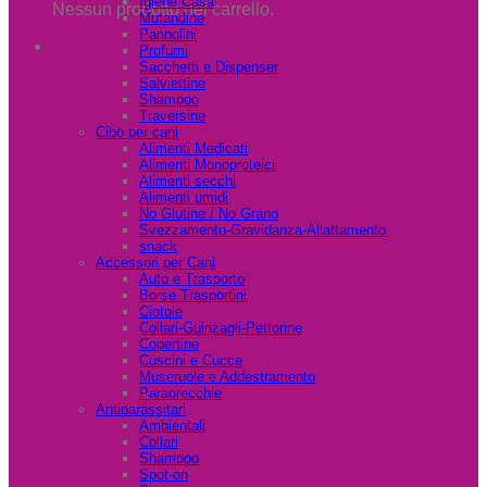
Igiene Casa
Nessun prodotto nel carrello.
Mutandine
Pannolini
Profumi
Sacchetti e Dispenser
Salviettine
Shampoo
Traversine
Cibo per cani
Alimenti Medicati
Alimenti Monoproteici
Alimenti secchi
Alimenti umidi
No Glutine / No Grano
Svezzamento-Gravidanza-Allattamento
snack
Accessori per Cani
Auto e Trasporto
Borse Trasportini
Ciotole
Collari-Guinzagli-Pettorine
Copertine
Cuscini e Cucce
Museruole e Addestramento
Paraorecchie
Antiparassitari
Ambientali
Collari
Shampoo
Spot-on