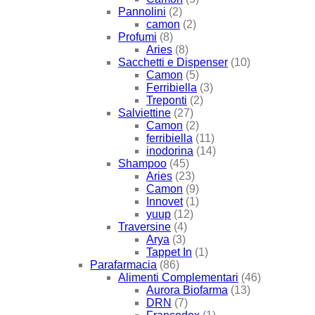
Pannolini
(2)
camon
(2)
Profumi
(8)
Aries
(8)
Sacchetti e Dispenser
(10)
Camon
(5)
Ferribiella
(3)
Treponti
(2)
Salviettine
(27)
Camon
(2)
ferribiella
(11)
inodorina
(14)
Shampoo
(45)
Aries
(23)
Camon
(9)
Innovet
(1)
yuup
(12)
Traversine
(4)
Arya
(3)
Tappet In
(1)
Parafarmacia
(86)
Alimenti Complementari
(46)
Aurora Biofarma
(13)
DRN
(7)