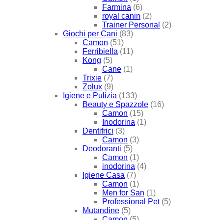
Farmina
(6)
royal canin
(2)
Trainer Personal
(2)
Giochi per Cani
(83)
Camon
(51)
Ferribiella
(11)
Kong
(5)
Cane
(1)
Trixie
(7)
Zolux
(9)
Igiene e Pulizia
(133)
Beauty e Spazzole
(16)
Camon
(15)
Inodorina
(1)
Dentifrici
(3)
Camon
(3)
Deodoranti
(5)
Camon
(1)
inodorina
(4)
Igiene Casa
(7)
Camon
(1)
Men for San
(1)
Professional Pet
(5)
Mutandine
(5)
Camon
(5)