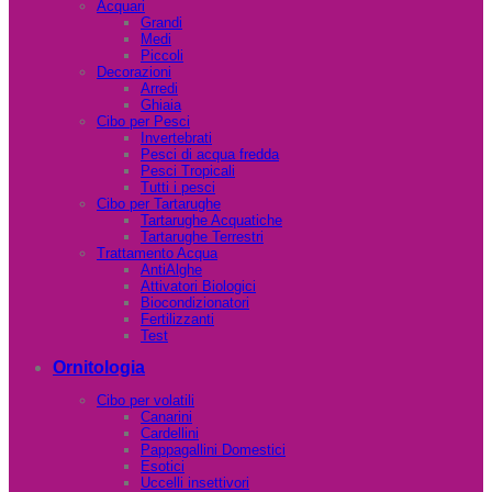
Acquari
Grandi
Medi
Piccoli
Decorazioni
Arredi
Ghiaia
Cibo per Pesci
Invertebrati
Pesci di acqua fredda
Pesci Tropicali
Tutti i pesci
Cibo per Tartarughe
Tartarughe Acquatiche
Tartarughe Terrestri
Trattamento Acqua
AntiAlghe
Attivatori Biologici
Biocondizionatori
Fertilizzanti
Test
Ornitologia
Cibo per volatili
Canarini
Cardellini
Pappagallini Domestici
Esotici
Uccelli insettivori