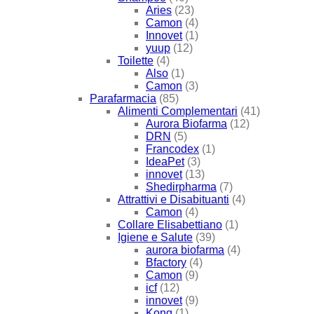
Aries
(23)
Camon
(4)
Innovet
(1)
yuup
(12)
Toilette
(4)
Also
(1)
Camon
(3)
Parafarmacia
(85)
Alimenti Complementari
(41)
Aurora Biofarma
(12)
DRN
(5)
Francodex
(1)
IdeaPet
(3)
innovet
(13)
Shedirpharma
(7)
Attrattivi e Disabituanti
(4)
Camon
(4)
Collare Elisabettiano
(1)
Igiene e Salute
(39)
aurora biofarma
(4)
Bfactory
(4)
Camon
(9)
icf
(12)
innovet
(9)
Kong
(1)