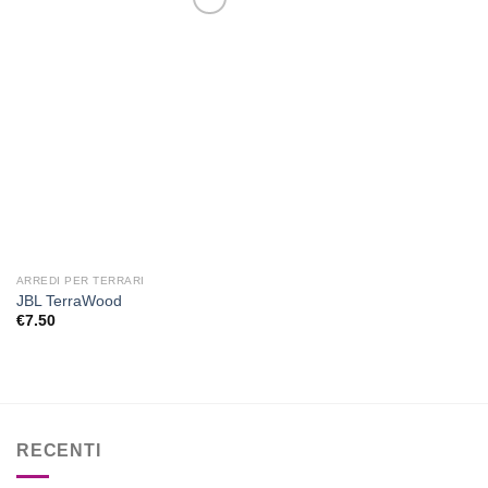
Aggiungi
alla lista
dei
desideri
ARREDI PER TERRARI
JBL TerraWood
€
7.50
RECENTI