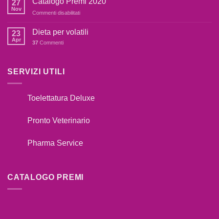
Catalogo Premi 2020
27
SE
fare??
Nov
Commenti disabilitati
su
IL
Catalogo
TUO
Premi
Dieta per volatili
CANE
23
2020
Apr
TIRA
37
Commenti
AL
GUINZAGLIO??
SERVIZI UTILI
Toelettatura Deluxe
Pronto Veterinario
Pharma Service
CATALOGO PREMI