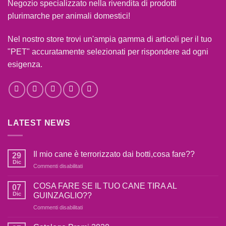
Negozio specializzato nella rivendita di prodotti
plurimarche per animali domestici!
Nel nostro store trovi un'ampia gamma di articoli per il tuo
"PET" accuratamente selezionati per rispondere ad ogni
esigenza.
LATEST NEWS
Il mio cane è terrorizzato dai botti,cosa fare??
29
Dic
Commenti disabilitati
su
Il
mio
COSA FARE SE IL TUO CANE TIRA AL
07
cane
Dic
GUINZAGLIO??
è
Commenti disabilitati
su
terrorizzato
COSA
dai
FARE
botti,cosa