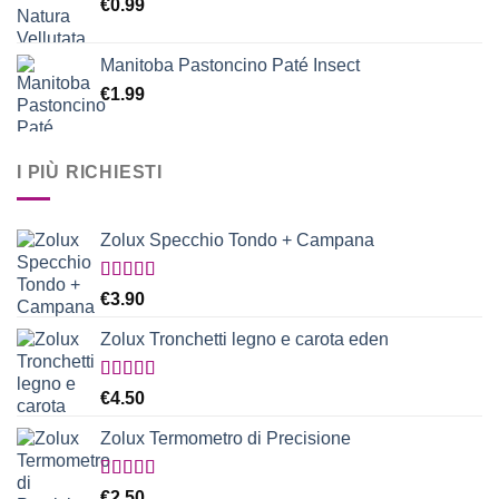
€
0.99
Manitoba Pastoncino Paté Insect
€
1.99
I PIÙ RICHIESTI
Zolux Specchio Tondo + Campana
Valutato
€
3.90
5.00
su 5
Zolux Tronchetti legno e carota eden
Valutato
€
4.50
5.00
su 5
Zolux Termometro di Precisione
Valutato
€
2.50