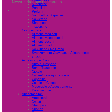
Igiene Casa
Nessun prodotto nel carrello.
Mutandine
Pannolini
Profumi
Sacchetti e Dispenser
Salviettine
Shampoo
Traversine
Cibo per cani
Alimenti Medicati
Alimenti Monoproteici
Alimenti secchi
Alimenti umidi
No Glutine / No Grano
Svezzamento-Gravidanza-Allattamento
snack
Accessori per Cani
Auto e Trasporto
Borse Trasportini
Ciotole
Collari-Guinzagli-Pettorine
Copertine
Cuscini e Cucce
Museruole e Addestramento
Paraorecchie
Antiparassitari
Ambientali
Collari
Shampoo
Spot-on