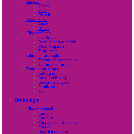
Acquari
Grandi
Medi
Piccoli
Decorazioni
Arredi
Ghiaia
Cibo per Pesci
Invertebrati
Pesci di acqua fredda
Pesci Tropicali
Tutti i pesci
Cibo per Tartarughe
Tartarughe Acquatiche
Tartarughe Terrestri
Trattamento Acqua
AntiAlghe
Attivatori Biologici
Biocondizionatori
Fertilizzanti
Test
Ornitologia
Cibo per volatili
Canarini
Cardellini
Pappagallini Domestici
Esotici
Uccelli insettivori