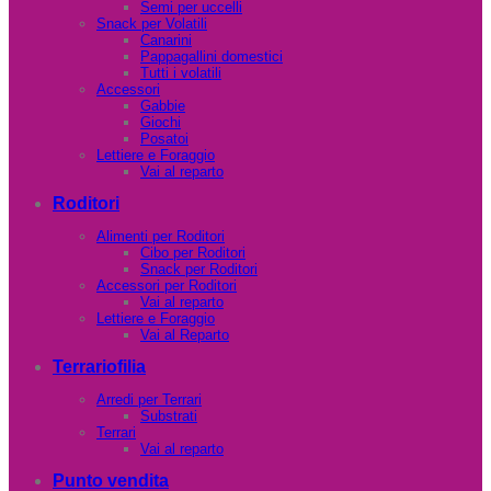
Semi per uccelli
Snack per Volatili
Canarini
Pappagallini domestici
Tutti i volatili
Accessori
Gabbie
Giochi
Posatoi
Lettiere e Foraggio
Vai al reparto
Roditori
Alimenti per Roditori
Cibo per Roditori
Snack per Roditori
Accessori per Roditori
Vai al reparto
Lettiere e Foraggio
Vai al Reparto
Terrariofilia
Arredi per Terrari
Substrati
Terrari
Vai al reparto
Punto vendita