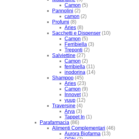
Camon
(5)
Pannolini
(2)
camon
(2)
Profumi
(8)
Aries
(8)
Sacchetti e Dispenser
(10)
Camon
(5)
Ferribiella
(3)
Treponti
(2)
Salviettine
(27)
Camon
(2)
ferribiella
(11)
inodorina
(14)
Shampoo
(45)
Aries
(23)
Camon
(9)
Innovet
(1)
yuup
(12)
Traversine
(4)
Arya
(3)
Tappet In
(1)
Parafarmacia
(86)
Alimenti Complementari
(46)
Aurora Biofarma
(13)