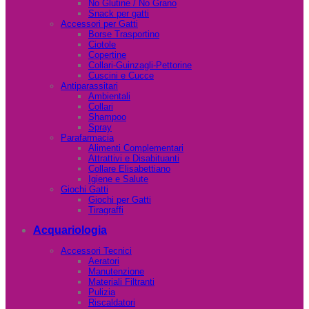
No Glutine / No Grano
Snack per gatti
Accessori per Gatti
Borse Trasportino
Ciotole
Copertine
Collari-Guinzagli-Pettorine
Cuscini e Cucce
Antiparassitari
Ambientali
Collari
Shampoo
Spray
Parafarmacia
Alimenti Complementari
Attrattivi e Disabituanti
Collare Elisabettiano
Igiene e Salute
Giochi Gatti
Giochi per Gatti
Tiragraffi
Acquariologia
Accessori Tecnici
Aeratori
Manutenzione
Materiali Filtranti
Pulizia
Riscaldatori