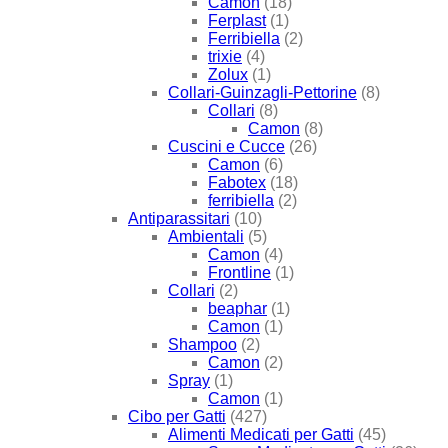
Camon
(18)
Ferplast
(1)
Ferribiella
(2)
trixie
(4)
Zolux
(1)
Collari-Guinzagli-Pettorine
(8)
Collari
(8)
Camon
(8)
Cuscini e Cucce
(26)
Camon
(6)
Fabotex
(18)
ferribiella
(2)
Antiparassitari
(10)
Ambientali
(5)
Camon
(4)
Frontline
(1)
Collari
(2)
beaphar
(1)
Camon
(1)
Shampoo
(2)
Camon
(2)
Spray
(1)
Camon
(1)
Cibo per Gatti
(427)
Alimenti Medicati per Gatti
(45)