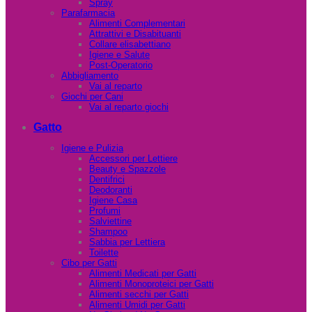
Spray
Parafarmacia
Alimenti Complementari
Attrattivi e Disabituanti
Collare elisabettiano
Igiene e Salute
Post-Operatorio
Abbigliamento
Vai al reparto
Giochi per Cani
Vai al reparto giochi
Gatto
Igiene e Pulizia
Accessori per Lettiere
Beauty e Spazzole
Dentifrici
Deodoranti
Igiene Casa
Profumi
Salviettine
Shampoo
Sabbia per Lettiera
Toilette
Cibo per Gatti
Alimenti Medicati per Gatti
Alimenti Monoproteici per Gatti
Alimenti secchi per Gatti
Alimenti Umidi per Gatti