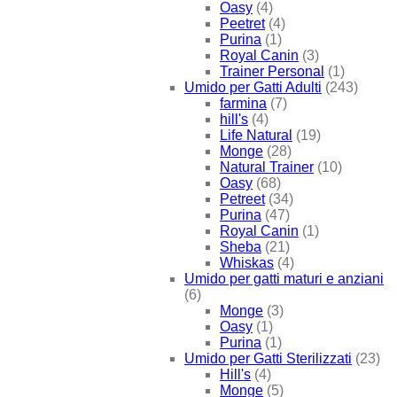
Oasy
(4)
Peetret
(4)
Purina
(1)
Royal Canin
(3)
Trainer Personal
(1)
Umido per Gatti Adulti
(243)
farmina
(7)
hill's
(4)
Life Natural
(19)
Monge
(28)
Natural Trainer
(10)
Oasy
(68)
Petreet
(34)
Purina
(47)
Royal Canin
(1)
Sheba
(21)
Whiskas
(4)
Umido per gatti maturi e anziani
(6)
Monge
(3)
Oasy
(1)
Purina
(1)
Umido per Gatti Sterilizzati
(23)
Hill's
(4)
Monge
(5)