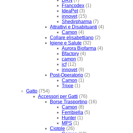
DRN
(7)
Francodex
(1)
IdeaPet
(3)
innovet
(15)
Shedirpharma
(7)
Attrattivi e Disabituanti
(4)
Camon
(4)
Collare elisabettiano
(2)
Igiene e Salute
(32)
Aurora Biofarma
(4)
Bfactory
(4)
camon
(3)
icf
(12)
innovet
(9)
Post-Operatorio
(2)
Camon
(1)
Trixie
(1)
Gatto
(754)
Accessori per Gatti
(76)
Borse Trasportino
(16)
Camon
(8)
Ferribiella
(5)
Hunter
(1)
MPS
(1)
Ciotole
(26)