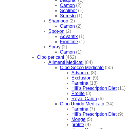
beaphar
(1)
Camon
(2)
Scalibor
(1)
Seresto
(1)
Shampoo
(2)
Camon
(2)
Spot-on
(2)
Advantix
(1)
Frontline
(1)
Spray
(2)
Camon
(1)
Cibo per cani
(462)
Alimenti Medicati
(84)
Cibo Secco Medicato
(50)
Advance
(8)
Exclusion
(9)
Farmina
(13)
Hill's Prescription Diet
(11)
Prolife
(3)
Royal Canin
(6)
Cibo Umido Medicato
(34)
Farmina
(7)
Hill's Prescription Diet
(9)
Monge
(5)
prolife
(4)