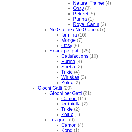
Natural Trainer
(4)
Oasy
(2)
Petreet
(5)
Purina
(1)
Royal Canin
(2)
No Glutine / No Grano
(37)
farmina
(10)
Monge
(7)
Oasy
(8)
Snack per gatti
(25)
Catisfactions
(10)
Purina
(4)
Sheba
(2)
Trixie
(4)
Whiskas
(3)
Zolux
(2)
Giochi Gatti
(29)
Giochi per Gatti
(21)
Camon
(15)
ferribiella
(2)
Trixie
(2)
Zolux
(1)
Tiragraffi
(9)
Camon
(4)
Kong
(1)