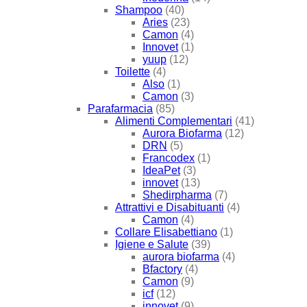
Shampoo
(40)
Aries
(23)
Camon
(4)
Innovet
(1)
yuup
(12)
Toilette
(4)
Also
(1)
Camon
(3)
Parafarmacia
(85)
Alimenti Complementari
(41)
Aurora Biofarma
(12)
DRN
(5)
Francodex
(1)
IdeaPet
(3)
innovet
(13)
Shedirpharma
(7)
Attrattivi e Disabituanti
(4)
Camon
(4)
Collare Elisabettiano
(1)
Igiene e Salute
(39)
aurora biofarma
(4)
Bfactory
(4)
Camon
(9)
icf
(12)
innovet
(9)