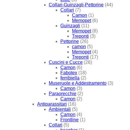
Collari-Guinzagli-Pettorine
(44)
Collari
(7)
Camon
(1)
Memopet
(6)
Guinzagli
(11)
Memopet
(8)
Treponti
(3)
Pettorine
(26)
camon
(5)
Memopet
(4)
Treponti
(17)
Cuscini e Cucce
(26)
Camon
(6)
Fabotex
(18)
ferribiella
(2)
Museruole e Addestramento
(3)
Camon
(3)
Paraorecchie
(2)
Camon
(2)
Antiparassitari
(16)
Ambientali
(5)
Camon
(4)
Frontline
(1)
Collari
(5)