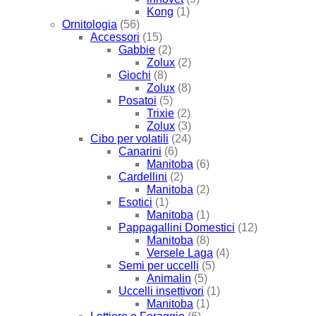
Kong
(1)
Ornitologia
(56)
Accessori
(15)
Gabbie
(2)
Zolux
(2)
Giochi
(8)
Zolux
(8)
Posatoi
(5)
Trixie
(2)
Zolux
(3)
Cibo per volatili
(24)
Canarini
(6)
Manitoba
(6)
Cardellini
(2)
Manitoba
(2)
Esotici
(1)
Manitoba
(1)
Pappagallini Domestici
(12)
Manitoba
(8)
Versele Laga
(4)
Semi per uccelli
(5)
Animalin
(5)
Uccelli insettivori
(1)
Manitoba
(1)