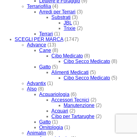
Lettiere e Foraggio
(9)
Terrariofilia
(4)
Arredi per Terrari
(3)
Substrati
(3)
JBL
(1)
Trixie
(2)
Terrari
(1)
SCEGLI PER MARCA
(1747)
Advance
(13)
Cane
(8)
Cibo Medicato
(8)
Cibo Secco Medicato
(8)
Gatto
(5)
Alimenti Medicati
(5)
Cibo Secco Medicato
(5)
Advantix
(1)
Also
(8)
Acquariologia
(6)
Accessori Tecnici
(2)
Manutenzione
(2)
Acquari
(2)
Cibo per Tartarughe
(2)
Gatto
(1)
Ornitologia
(1)
Animalin
(6)