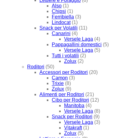
Lettiere e Foraggio
(6)
Also
(1)
Chipsi
(1)
Ferribiella
(3)
Lindocat
(1)
Snack per Volatili
(11)
Canarini
(4)
Versele Laga
(4)
Pappagallini domestici
(5)
Versele Laga
(5)
Tutti i volatili
(2)
Zolux
(2)
Roditori
(50)
Accessori per Roditori
(20)
Camon
(3)
Trixie
(8)
Zolux
(9)
Alimenti per Roditori
(21)
Cibo per Roditori
(12)
Manitoba
(4)
Versele Laga
(8)
Snack per Roditori
(9)
Versele Laga
(3)
Vitakraft
(1)
Zolux
(5)