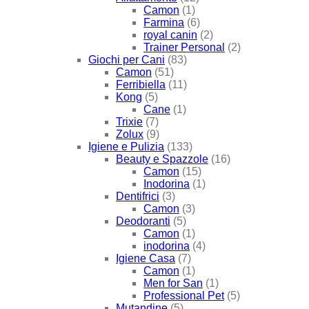
Camon
(1)
Farmina
(6)
royal canin
(2)
Trainer Personal
(2)
Giochi per Cani
(83)
Camon
(51)
Ferribiella
(11)
Kong
(5)
Cane
(1)
Trixie
(7)
Zolux
(9)
Igiene e Pulizia
(133)
Beauty e Spazzole
(16)
Camon
(15)
Inodorina
(1)
Dentifrici
(3)
Camon
(3)
Deodoranti
(5)
Camon
(1)
inodorina
(4)
Igiene Casa
(7)
Camon
(1)
Men for San
(1)
Professional Pet
(5)
Mutandine
(5)