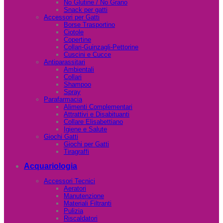
No Glutine / No Grano
Snack per gatti
Accessori per Gatti
Borse Trasportino
Ciotole
Copertine
Collari-Guinzagli-Pettorine
Cuscini e Cucce
Antiparassitari
Ambientali
Collari
Shampoo
Spray
Parafarmacia
Alimenti Complementari
Attrattivi e Disabituanti
Collare Elisabettiano
Igiene e Salute
Giochi Gatti
Giochi per Gatti
Tiragraffi
Acquariologia
Accessori Tecnici
Aeratori
Manutenzione
Materiali Filtranti
Pulizia
Riscaldatori