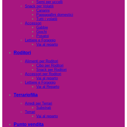
Semi per uccelli
Snack per Volatili
Canarini
Pappagallini domestici
Tutti i volatili
Accessori
Gabbie
Giochi
Posatoi
Lettiere e Foraggio
Vai al reparto
Roditori
Alimenti per Roditori
Cibo per Roditori
Snack per Roditori
Accessori per Roditori
Vai al reparto
Lettiere e Foraggio
Vai al Reparto
Terrariofilia
Arredi per Terrari
Substrati
Terrari
Vai al reparto
Punto vendita