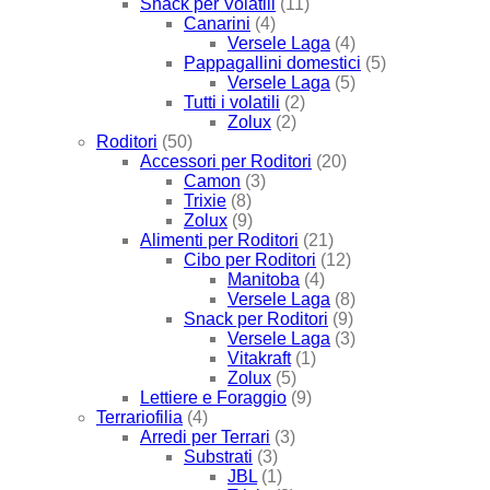
Snack per Volatili
(11)
Canarini
(4)
Versele Laga
(4)
Pappagallini domestici
(5)
Versele Laga
(5)
Tutti i volatili
(2)
Zolux
(2)
Roditori
(50)
Accessori per Roditori
(20)
Camon
(3)
Trixie
(8)
Zolux
(9)
Alimenti per Roditori
(21)
Cibo per Roditori
(12)
Manitoba
(4)
Versele Laga
(8)
Snack per Roditori
(9)
Versele Laga
(3)
Vitakraft
(1)
Zolux
(5)
Lettiere e Foraggio
(9)
Terrariofilia
(4)
Arredi per Terrari
(3)
Substrati
(3)
JBL
(1)