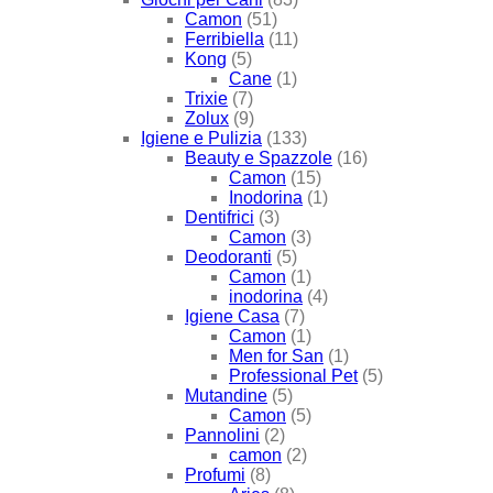
Camon
(51)
Ferribiella
(11)
Kong
(5)
Cane
(1)
Trixie
(7)
Zolux
(9)
Igiene e Pulizia
(133)
Beauty e Spazzole
(16)
Camon
(15)
Inodorina
(1)
Dentifrici
(3)
Camon
(3)
Deodoranti
(5)
Camon
(1)
inodorina
(4)
Igiene Casa
(7)
Camon
(1)
Men for San
(1)
Professional Pet
(5)
Mutandine
(5)
Camon
(5)
Pannolini
(2)
camon
(2)
Profumi
(8)