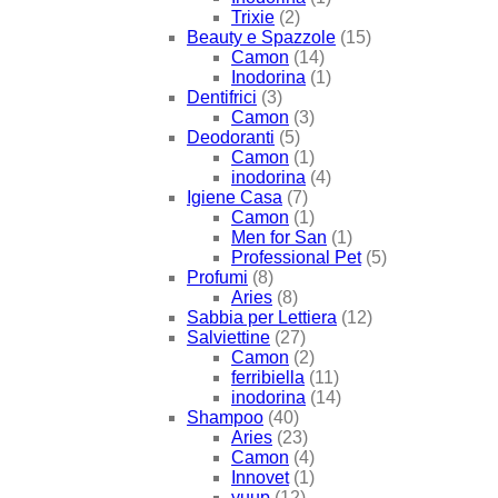
Trixie
(2)
Beauty e Spazzole
(15)
Camon
(14)
Inodorina
(1)
Dentifrici
(3)
Camon
(3)
Deodoranti
(5)
Camon
(1)
inodorina
(4)
Igiene Casa
(7)
Camon
(1)
Men for San
(1)
Professional Pet
(5)
Profumi
(8)
Aries
(8)
Sabbia per Lettiera
(12)
Salviettine
(27)
Camon
(2)
ferribiella
(11)
inodorina
(14)
Shampoo
(40)
Aries
(23)
Camon
(4)
Innovet
(1)
yuup
(12)