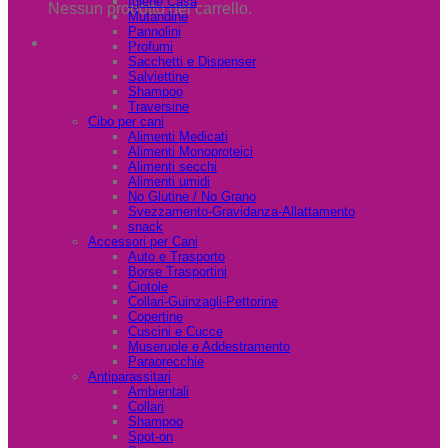
Igiene Casa
Nessun prodotto nel carrello.
Mutandine
Pannolini
Profumi
Sacchetti e Dispenser
Salviettine
Shampoo
Traversine
Cibo per cani
Alimenti Medicati
Alimenti Monoproteici
Alimenti secchi
Alimenti umidi
No Glutine / No Grano
Svezzamento-Gravidanza-Allattamento
snack
Accessori per Cani
Auto e Trasporto
Borse Trasportini
Ciotole
Collari-Guinzagli-Pettorine
Copertine
Cuscini e Cucce
Museruole e Addestramento
Paraorecchie
Antiparassitari
Ambientali
Collari
Shampoo
Spot-on