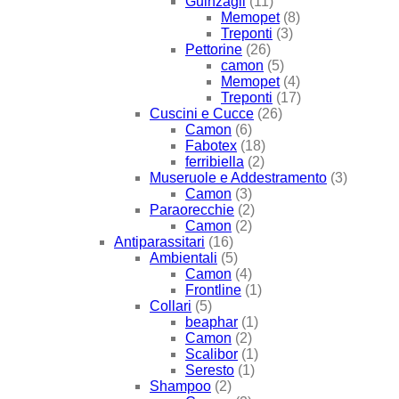
Guinzagli
(11)
Memopet
(8)
Treponti
(3)
Pettorine
(26)
camon
(5)
Memopet
(4)
Treponti
(17)
Cuscini e Cucce
(26)
Camon
(6)
Fabotex
(18)
ferribiella
(2)
Museruole e Addestramento
(3)
Camon
(3)
Paraorecchie
(2)
Camon
(2)
Antiparassitari
(16)
Ambientali
(5)
Camon
(4)
Frontline
(1)
Collari
(5)
beaphar
(1)
Camon
(2)
Scalibor
(1)
Seresto
(1)
Shampoo
(2)