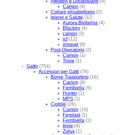
Attrattivi e Disabituanti
(4)
Camon
(4)
Collare elisabettiano
(2)
Igiene e Salute
(32)
Aurora Biofarma
(4)
Bfactory
(4)
camon
(3)
icf
(12)
innovet
(9)
Post-Operatorio
(2)
Camon
(1)
Trixie
(1)
Gatto
(754)
Accessori per Gatti
(76)
Borse Trasportino
(16)
Camon
(8)
Ferribiella
(5)
Hunter
(1)
MPS
(1)
Ciotole
(26)
Camon
(18)
Ferplast
(1)
Ferribiella
(2)
trixie
(4)
Zolux
(1)