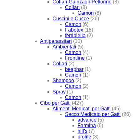
Collari-Guinzagli-Pettorine
(8)
Collari
(8)
Camon
(8)
Cuscini e Cucce
(26)
Camon
(6)
Fabotex
(18)
ferribiella
(2)
Antiparassitari
(10)
Ambientali
(5)
Camon
(4)
Frontline
(1)
Collari
(2)
beaphar
(1)
Camon
(1)
Shampoo
(2)
Camon
(2)
Spray
(1)
Camon
(1)
Cibo per Gatti
(427)
Alimenti Medicati per Gatti
(45)
Secco Medicato per Gatti
(26)
advance
(5)
Farmina
(6)
hill's
(7)
prolife
(3)