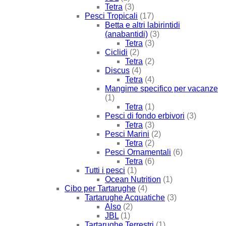
Tetra
(3)
Pesci Tropicali
(17)
Betta e altri labirintidi
(anabantidi)
(3)
Tetra
(3)
Ciclidi
(2)
Tetra
(2)
Discus
(4)
Tetra
(4)
Mangime specifico per vacanze
(1)
Tetra
(1)
Pesci di fondo erbivori
(3)
Tetra
(3)
Pesci Marini
(2)
Tetra
(2)
Pesci Ornamentali
(6)
Tetra
(6)
Tutti i pesci
(1)
Ocean Nutrition
(1)
Cibo per Tartarughe
(4)
Tartarughe Acquatiche
(3)
Also
(2)
JBL
(1)
Tartarughe Terrestri
(1)