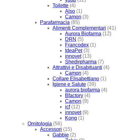
Toilette
(4)
Also
(1)
Camon
(3)
Parafarmacia
(85)
Alimenti Complementari
(41)
Aurora Biofarma
(12)
DRN
(5)
Francodex
(1)
IdeaPet
(3)
innovet
(13)
Shedirpharma
(7)
Attrattivi e Disabituanti
(4)
Camon
(4)
Collare Elisabettiano
(1)
Igiene e Salute
(39)
aurora biofarma
(4)
Bfactory
(4)
Camon
(9)
icf
(12)
innovet
(9)
Kong
(1)
Ornitologia
(56)
Accessori
(15)
Gabbie
(2)