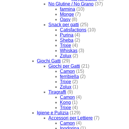
No Glutine / No Grano
(37)
farmina
(10)
Monge
(7)
Oasy
(8)
Snack per gatti
(25)
Catisfactions
(10)
Purina
(4)
Sheba
(2)
Trixie
(4)
Whiskas
(3)
Zolux
(2)
Giochi Gatti
(29)
Giochi per Gatti
(21)
Camon
(15)
ferribiella
(2)
Trixie
(2)
Zolux
(1)
Tiragraffi
(9)
Camon
(4)
Kong
(1)
Trixie
(4)
Igiene e Pulizia
(129)
Accessori per Lettiere
(7)
Camon
(4)
Inodorina
(1)