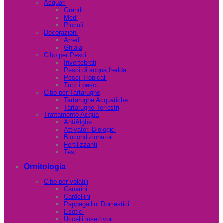
Acquari
Grandi
Medi
Piccoli
Decorazioni
Arredi
Ghiaia
Cibo per Pesci
Invertebrati
Pesci di acqua fredda
Pesci Tropicali
Tutti i pesci
Cibo per Tartarughe
Tartarughe Acquatiche
Tartarughe Terrestri
Trattamento Acqua
AntiAlghe
Attivatori Biologici
Biocondizionatori
Fertilizzanti
Test
Ornitologia
Cibo per volatili
Canarini
Cardellini
Pappagallini Domestici
Esotici
Uccelli insettivori