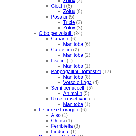
Zolux
(2)
Giochi
(8)
Zolux
(8)
Posatoi
(5)
Trixie
(2)
Zolux
(3)
Cibo per volatili
(24)
Canarini
(6)
Manitoba
(6)
Cardellini
(2)
Manitoba
(2)
Esotici
(1)
Manitoba
(1)
Pappagallini Domestici
(12)
Manitoba
(8)
Versele Laga
(4)
Semi per uccelli
(5)
Animalin
(5)
Uccelli insettivori
(1)
Manitoba
(1)
Lettiere e Foraggio
(6)
Also
(1)
Chipsi
(1)
Ferribiella
(3)
Lindocat
(1)