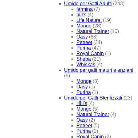
Umido per Gatti Adulti
(243)
farmina
(7)
hill's
(4)
Life Natural
(19)
Monge
(28)
Natural Trainer
(10)
Oasy
(68)
Petreet
(34)
Purina
(47)
Royal Canin
(1)
Sheba
(21)
Whiskas
(4)
Umido per gatti maturi e anziani
(6)
Monge
(3)
Oasy
(1)
Purina
(1)
Umido per Gatti Sterilizzati
(23)
Hill's
(4)
Monge
(5)
Natural Trainer
(4)
Oasy
(2)
Petreet
(5)
Purina
(1)
Royal Canin
(2)