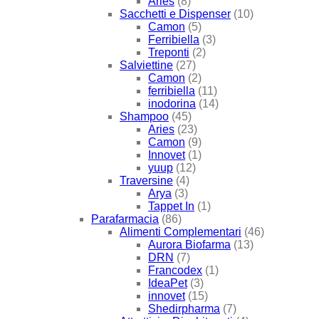
Aries
(8)
Sacchetti e Dispenser
(10)
Camon
(5)
Ferribiella
(3)
Treponti
(2)
Salviettine
(27)
Camon
(2)
ferribiella
(11)
inodorina
(14)
Shampoo
(45)
Aries
(23)
Camon
(9)
Innovet
(1)
yuup
(12)
Traversine
(4)
Arya
(3)
Tappet In
(1)
Parafarmacia
(86)
Alimenti Complementari
(46)
Aurora Biofarma
(13)
DRN
(7)
Francodex
(1)
IdeaPet
(3)
innovet
(15)
Shedirpharma
(7)