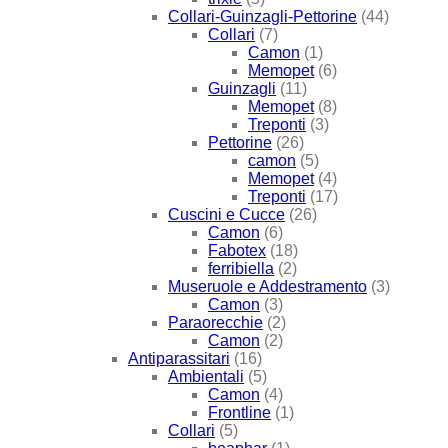
Collari-Guinzagli-Pettorine
(44)
Collari
(7)
Camon
(1)
Memopet
(6)
Guinzagli
(11)
Memopet
(8)
Treponti
(3)
Pettorine
(26)
camon
(5)
Memopet
(4)
Treponti
(17)
Cuscini e Cucce
(26)
Camon
(6)
Fabotex
(18)
ferribiella
(2)
Museruole e Addestramento
(3)
Camon
(3)
Paraorecchie
(2)
Camon
(2)
Antiparassitari
(16)
Ambientali
(5)
Camon
(4)
Frontline
(1)
Collari
(5)