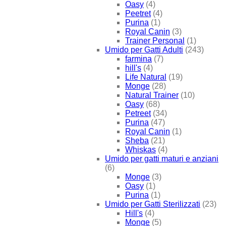
Oasy
(4)
Peetret
(4)
Purina
(1)
Royal Canin
(3)
Trainer Personal
(1)
Umido per Gatti Adulti
(243)
farmina
(7)
hill's
(4)
Life Natural
(19)
Monge
(28)
Natural Trainer
(10)
Oasy
(68)
Petreet
(34)
Purina
(47)
Royal Canin
(1)
Sheba
(21)
Whiskas
(4)
Umido per gatti maturi e anziani
(6)
Monge
(3)
Oasy
(1)
Purina
(1)
Umido per Gatti Sterilizzati
(23)
Hill's
(4)
Monge
(5)