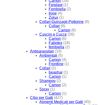
Camon
(18)
Ferplast
(1)
Ferribiella
(2)
trixie
(4)
Zolux
(1)
Collari-Guinzagli-Pettorine
(8)
Collari
(8)
Camon
(8)
Cuscini e Cucce
(26)
Camon
(6)
Fabotex
(18)
ferribiella
(2)
Antiparassitari
(10)
Ambientali
(5)
Camon
(4)
Frontline
(1)
Collari
(2)
beaphar
(1)
Camon
(1)
Shampoo
(2)
Camon
(2)
Spray
(1)
Camon
(1)
Cibo per Gatti
(427)
Alimenti Medicati per Gatti
(45)