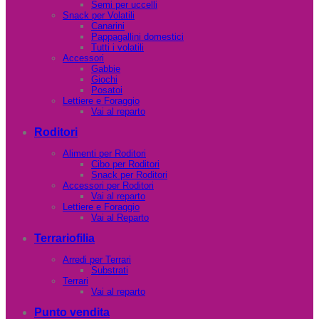
Semi per uccelli
Snack per Volatili
Canarini
Pappagallini domestici
Tutti i volatili
Accessori
Gabbie
Giochi
Posatoi
Lettiere e Foraggio
Vai al reparto
Roditori
Alimenti per Roditori
Cibo per Roditori
Snack per Roditori
Accessori per Roditori
Vai al reparto
Lettiere e Foraggio
Vai al Reparto
Terrariofilia
Arredi per Terrari
Substrati
Terrari
Vai al reparto
Punto vendita