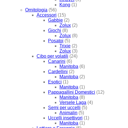
Kong
(1)
Ornitologia
(56)
Accessori
(15)
Gabbie
(2)
Zolux
(2)
Giochi
(8)
Zolux
(8)
Posatoi
(5)
Trixie
(2)
Zolux
(3)
Cibo per volatili
(24)
Canarini
(6)
Manitoba
(6)
Cardellini
(2)
Manitoba
(2)
Esotici
(1)
Manitoba
(1)
Pappagallini Domestici
(12)
Manitoba
(8)
Versele Laga
(4)
Semi per uccelli
(5)
Animalin
(5)
Uccelli insettivori
(1)
Manitoba
(1)