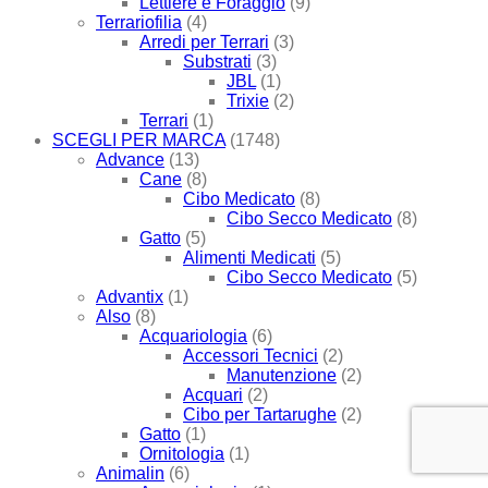
Lettiere e Foraggio
(9)
Terrariofilia
(4)
Arredi per Terrari
(3)
Substrati
(3)
JBL
(1)
Trixie
(2)
Terrari
(1)
SCEGLI PER MARCA
(1748)
Advance
(13)
Cane
(8)
Cibo Medicato
(8)
Cibo Secco Medicato
(8)
Gatto
(5)
Alimenti Medicati
(5)
Cibo Secco Medicato
(5)
Advantix
(1)
Also
(8)
Acquariologia
(6)
Accessori Tecnici
(2)
Manutenzione
(2)
Acquari
(2)
Cibo per Tartarughe
(2)
Gatto
(1)
Ornitologia
(1)
Animalin
(6)