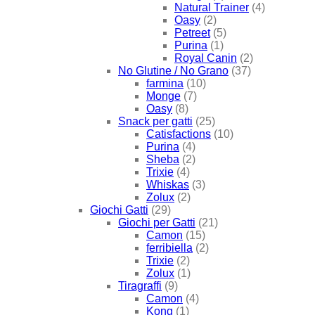
Natural Trainer
(4)
Oasy
(2)
Petreet
(5)
Purina
(1)
Royal Canin
(2)
No Glutine / No Grano
(37)
farmina
(10)
Monge
(7)
Oasy
(8)
Snack per gatti
(25)
Catisfactions
(10)
Purina
(4)
Sheba
(2)
Trixie
(4)
Whiskas
(3)
Zolux
(2)
Giochi Gatti
(29)
Giochi per Gatti
(21)
Camon
(15)
ferribiella
(2)
Trixie
(2)
Zolux
(1)
Tiragraffi
(9)
Camon
(4)
Kong
(1)