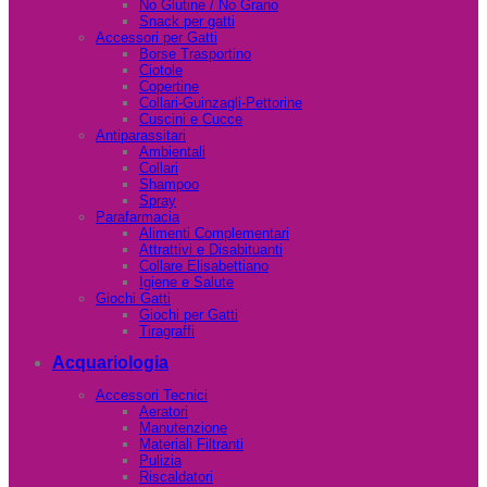
No Glutine / No Grano
Snack per gatti
Accessori per Gatti
Borse Trasportino
Ciotole
Copertine
Collari-Guinzagli-Pettorine
Cuscini e Cucce
Antiparassitari
Ambientali
Collari
Shampoo
Spray
Parafarmacia
Alimenti Complementari
Attrattivi e Disabituanti
Collare Elisabettiano
Igiene e Salute
Giochi Gatti
Giochi per Gatti
Tiragraffi
Acquariologia
Accessori Tecnici
Aeratori
Manutenzione
Materiali Filtranti
Pulizia
Riscaldatori