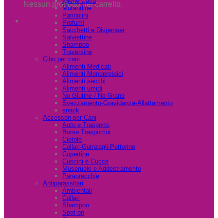
Igiene Casa
Nessun prodotto nel carrello.
Mutandine
Pannolini
Profumi
Sacchetti e Dispenser
Salviettine
Shampoo
Traversine
Cibo per cani
Alimenti Medicati
Alimenti Monoproteici
Alimenti secchi
Alimenti umidi
No Glutine / No Grano
Svezzamento-Gravidanza-Allattamento
snack
Accessori per Cani
Auto e Trasporto
Borse Trasportini
Ciotole
Collari-Guinzagli-Pettorine
Copertine
Cuscini e Cucce
Museruole e Addestramento
Paraorecchie
Antiparassitari
Ambientali
Collari
Shampoo
Spot-on