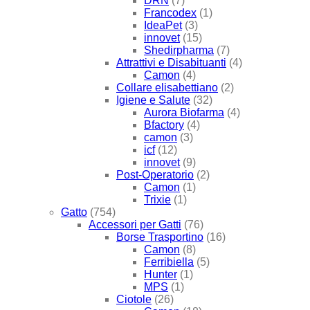
DRN
(7)
Francodex
(1)
IdeaPet
(3)
innovet
(15)
Shedirpharma
(7)
Attrattivi e Disabituanti
(4)
Camon
(4)
Collare elisabettiano
(2)
Igiene e Salute
(32)
Aurora Biofarma
(4)
Bfactory
(4)
camon
(3)
icf
(12)
innovet
(9)
Post-Operatorio
(2)
Camon
(1)
Trixie
(1)
Gatto
(754)
Accessori per Gatti
(76)
Borse Trasportino
(16)
Camon
(8)
Ferribiella
(5)
Hunter
(1)
MPS
(1)
Ciotole
(26)