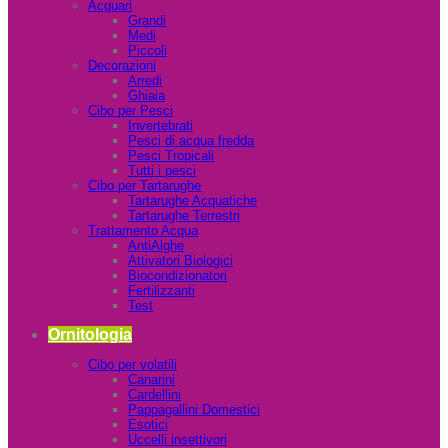
Acquari
Grandi
Medi
Piccoli
Decorazioni
Arredi
Ghiaia
Cibo per Pesci
Invertebrati
Pesci di acqua fredda
Pesci Tropicali
Tutti i pesci
Cibo per Tartarughe
Tartarughe Acquatiche
Tartarughe Terrestri
Trattamento Acqua
AntiAlghe
Attivatori Biologici
Biocondizionatori
Fertilizzanti
Test
Ornitologia
Cibo per volatili
Canarini
Cardellini
Pappagallini Domestici
Esotici
Uccelli insettivori