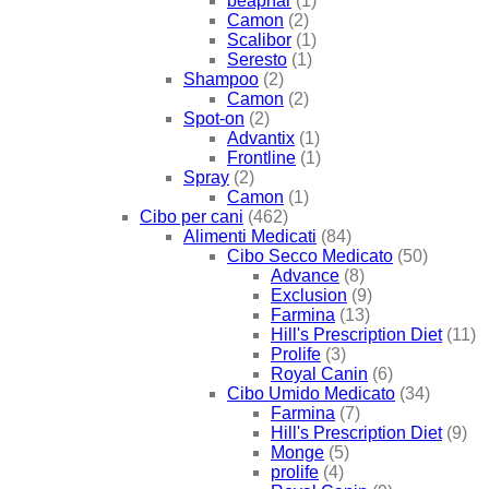
beaphar
(1)
Camon
(2)
Scalibor
(1)
Seresto
(1)
Shampoo
(2)
Camon
(2)
Spot-on
(2)
Advantix
(1)
Frontline
(1)
Spray
(2)
Camon
(1)
Cibo per cani
(462)
Alimenti Medicati
(84)
Cibo Secco Medicato
(50)
Advance
(8)
Exclusion
(9)
Farmina
(13)
Hill's Prescription Diet
(11)
Prolife
(3)
Royal Canin
(6)
Cibo Umido Medicato
(34)
Farmina
(7)
Hill's Prescription Diet
(9)
Monge
(5)
prolife
(4)