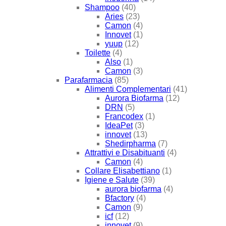
Shampoo
(40)
Aries
(23)
Camon
(4)
Innovet
(1)
yuup
(12)
Toilette
(4)
Also
(1)
Camon
(3)
Parafarmacia
(85)
Alimenti Complementari
(41)
Aurora Biofarma
(12)
DRN
(5)
Francodex
(1)
IdeaPet
(3)
innovet
(13)
Shedirpharma
(7)
Attrattivi e Disabituanti
(4)
Camon
(4)
Collare Elisabettiano
(1)
Igiene e Salute
(39)
aurora biofarma
(4)
Bfactory
(4)
Camon
(9)
icf
(12)
innovet
(9)