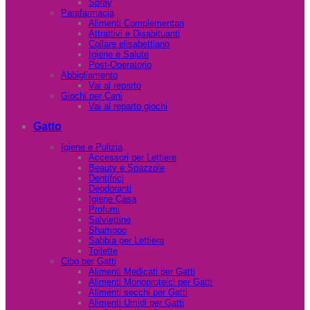
Spray
Parafarmacia
Alimenti Complementari
Attrattivi e Disabituanti
Collare elisabettiano
Igiene e Salute
Post-Operatorio
Abbigliamento
Vai al reparto
Giochi per Cani
Vai al reparto giochi
Gatto
Igiene e Pulizia
Accessori per Lettiere
Beauty e Spazzole
Dentifrici
Deodoranti
Igiene Casa
Profumi
Salviettine
Shampoo
Sabbia per Lettiera
Toilette
Cibo per Gatti
Alimenti Medicati per Gatti
Alimenti Monoproteici per Gatti
Alimenti secchi per Gatti
Alimenti Umidi per Gatti