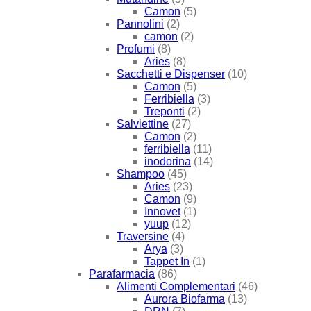
Camon
(5)
Pannolini
(2)
camon
(2)
Profumi
(8)
Aries
(8)
Sacchetti e Dispenser
(10)
Camon
(5)
Ferribiella
(3)
Treponti
(2)
Salviettine
(27)
Camon
(2)
ferribiella
(11)
inodorina
(14)
Shampoo
(45)
Aries
(23)
Camon
(9)
Innovet
(1)
yuup
(12)
Traversine
(4)
Arya
(3)
Tappet In
(1)
Parafarmacia
(86)
Alimenti Complementari
(46)
Aurora Biofarma
(13)