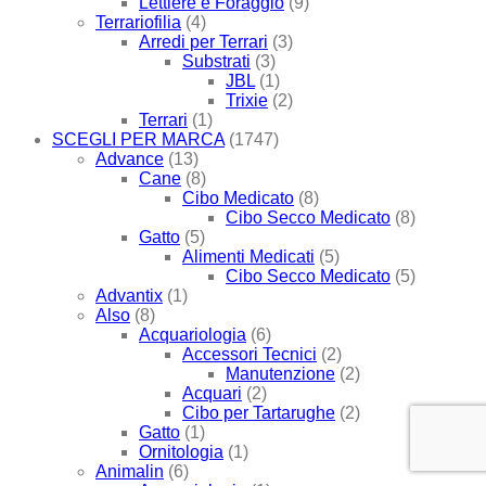
Lettiere e Foraggio
(9)
Terrariofilia
(4)
Arredi per Terrari
(3)
Substrati
(3)
JBL
(1)
Trixie
(2)
Terrari
(1)
SCEGLI PER MARCA
(1747)
Advance
(13)
Cane
(8)
Cibo Medicato
(8)
Cibo Secco Medicato
(8)
Gatto
(5)
Alimenti Medicati
(5)
Cibo Secco Medicato
(5)
Advantix
(1)
Also
(8)
Acquariologia
(6)
Accessori Tecnici
(2)
Manutenzione
(2)
Acquari
(2)
Cibo per Tartarughe
(2)
Gatto
(1)
Ornitologia
(1)
Animalin
(6)