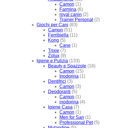
Camon
(1)
Farmina
(6)
royal canin
(2)
Trainer Personal
(2)
Giochi per Cani
(83)
Camon
(51)
Ferribiella
(11)
Kong
(5)
Cane
(1)
Trixie
(7)
Zolux
(9)
Igiene e Pulizia
(133)
Beauty e Spazzole
(16)
Camon
(15)
Inodorina
(1)
Dentifrici
(3)
Camon
(3)
Deodoranti
(5)
Camon
(1)
inodorina
(4)
Igiene Casa
(7)
Camon
(1)
Men for San
(1)
Professional Pet
(5)
Mutandine
(5)