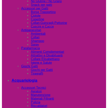
No Glutine / No Grano
Snack per gatti
Accessori per Gatti
Borse Trasportino
Ciotole
Copertine
Collari-Guinzagli-Pettorine
Cuscini e Cucce
Antiparassitari
Ambientali
Collari
Shampoo
Spray
Parafarmacia
Alimenti Complementari
Attrattivi e Disabituanti
Collare Elisabettiano
Igiene e Salute
Giochi Gatti
Giochi per Gatti
Tiragraffi
Acquariologia
Accessori Tecnici
Aeratori
Manutenzione
Materiali Filtranti
Pulizia
Riscaldatori