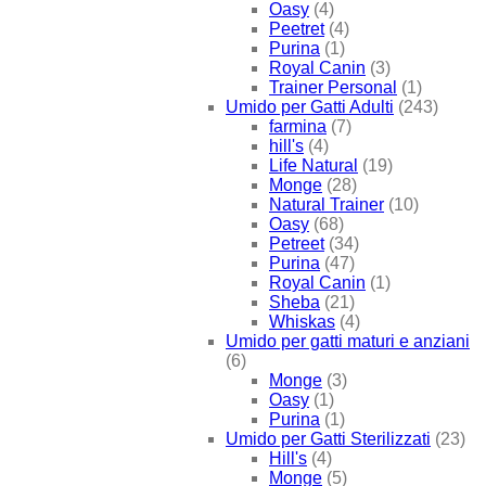
Oasy
(4)
Peetret
(4)
Purina
(1)
Royal Canin
(3)
Trainer Personal
(1)
Umido per Gatti Adulti
(243)
farmina
(7)
hill's
(4)
Life Natural
(19)
Monge
(28)
Natural Trainer
(10)
Oasy
(68)
Petreet
(34)
Purina
(47)
Royal Canin
(1)
Sheba
(21)
Whiskas
(4)
Umido per gatti maturi e anziani
(6)
Monge
(3)
Oasy
(1)
Purina
(1)
Umido per Gatti Sterilizzati
(23)
Hill's
(4)
Monge
(5)