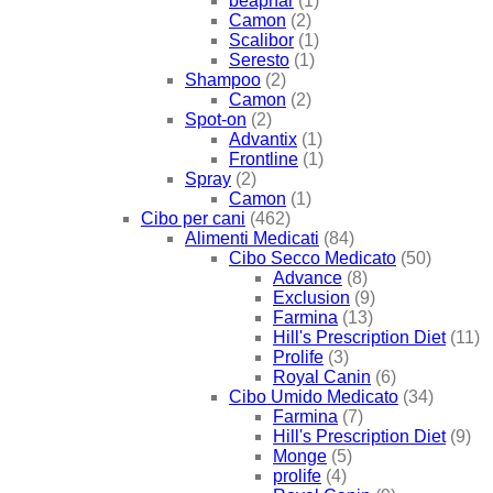
beaphar
(1)
Camon
(2)
Scalibor
(1)
Seresto
(1)
Shampoo
(2)
Camon
(2)
Spot-on
(2)
Advantix
(1)
Frontline
(1)
Spray
(2)
Camon
(1)
Cibo per cani
(462)
Alimenti Medicati
(84)
Cibo Secco Medicato
(50)
Advance
(8)
Exclusion
(9)
Farmina
(13)
Hill's Prescription Diet
(11)
Prolife
(3)
Royal Canin
(6)
Cibo Umido Medicato
(34)
Farmina
(7)
Hill's Prescription Diet
(9)
Monge
(5)
prolife
(4)