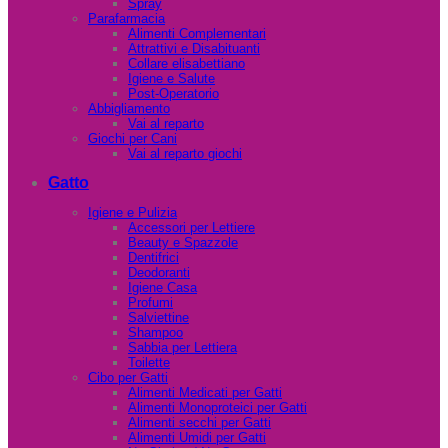
Spray
Parafarmacia
Alimenti Complementari
Attrattivi e Disabituanti
Collare elisabettiano
Igiene e Salute
Post-Operatorio
Abbigliamento
Vai al reparto
Giochi per Cani
Vai al reparto giochi
Gatto
Igiene e Pulizia
Accessori per Lettiere
Beauty e Spazzole
Dentifrici
Deodoranti
Igiene Casa
Profumi
Salviettine
Shampoo
Sabbia per Lettiera
Toilette
Cibo per Gatti
Alimenti Medicati per Gatti
Alimenti Monoproteici per Gatti
Alimenti secchi per Gatti
Alimenti Umidi per Gatti