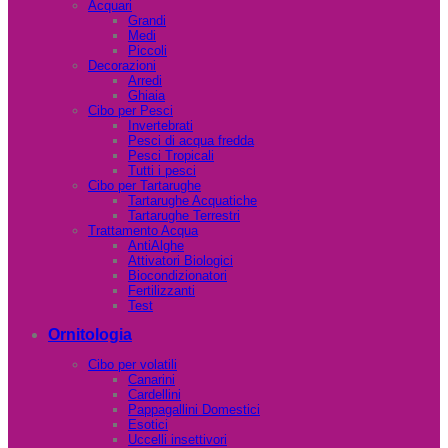
Acquari
Grandi
Medi
Piccoli
Decorazioni
Arredi
Ghiaia
Cibo per Pesci
Invertebrati
Pesci di acqua fredda
Pesci Tropicali
Tutti i pesci
Cibo per Tartarughe
Tartarughe Acquatiche
Tartarughe Terrestri
Trattamento Acqua
AntiAlghe
Attivatori Biologici
Biocondizionatori
Fertilizzanti
Test
Ornitologia
Cibo per volatili
Canarini
Cardellini
Pappagallini Domestici
Esotici
Uccelli insettivori