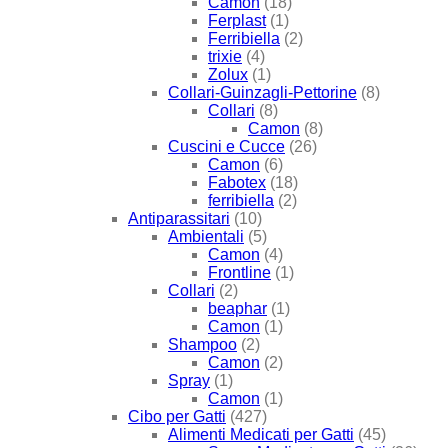
Camon
(18)
Ferplast
(1)
Ferribiella
(2)
trixie
(4)
Zolux
(1)
Collari-Guinzagli-Pettorine
(8)
Collari
(8)
Camon
(8)
Cuscini e Cucce
(26)
Camon
(6)
Fabotex
(18)
ferribiella
(2)
Antiparassitari
(10)
Ambientali
(5)
Camon
(4)
Frontline
(1)
Collari
(2)
beaphar
(1)
Camon
(1)
Shampoo
(2)
Camon
(2)
Spray
(1)
Camon
(1)
Cibo per Gatti
(427)
Alimenti Medicati per Gatti
(45)