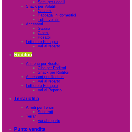
Semi per uccelli
Snack per Volatili
Canarini
Pappagallini domestici
Tutti i volatili
Accessori
Gabbie
Giochi
Posatoi
Lettiere e Foraggio
Vai al reparto
Roditori
Alimenti per Roditori
Cibo per Roditori
Snack per Roditori
Accessori per Roditori
Vai al reparto
Lettiere e Foraggio
Vai al Reparto
Terrariofilia
Arredi per Terrari
Substrati
Terrari
Vai al reparto
Punto vendita