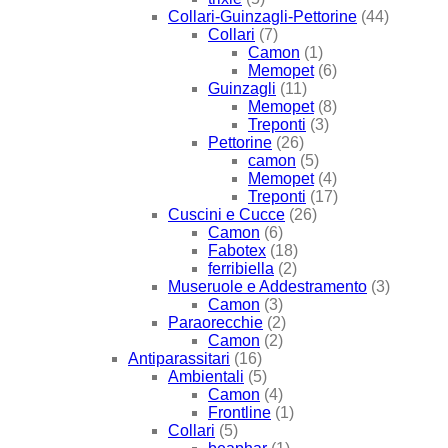
Collari-Guinzagli-Pettorine
(44)
Collari
(7)
Camon
(1)
Memopet
(6)
Guinzagli
(11)
Memopet
(8)
Treponti
(3)
Pettorine
(26)
camon
(5)
Memopet
(4)
Treponti
(17)
Cuscini e Cucce
(26)
Camon
(6)
Fabotex
(18)
ferribiella
(2)
Museruole e Addestramento
(3)
Camon
(3)
Paraorecchie
(2)
Camon
(2)
Antiparassitari
(16)
Ambientali
(5)
Camon
(4)
Frontline
(1)
Collari
(5)