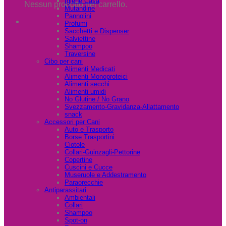
Igiene Casa
Nessun prodotto nel carrello.
Mutandine
Pannolini
Profumi
Sacchetti e Dispenser
Salviettine
Shampoo
Traversine
Cibo per cani
Alimenti Medicati
Alimenti Monoproteici
Alimenti secchi
Alimenti umidi
No Glutine / No Grano
Svezzamento-Gravidanza-Allattamento
snack
Accessori per Cani
Auto e Trasporto
Borse Trasportini
Ciotole
Collari-Guinzagli-Pettorine
Copertine
Cuscini e Cucce
Museruole e Addestramento
Paraorecchie
Antiparassitari
Ambientali
Collari
Shampoo
Spot-on