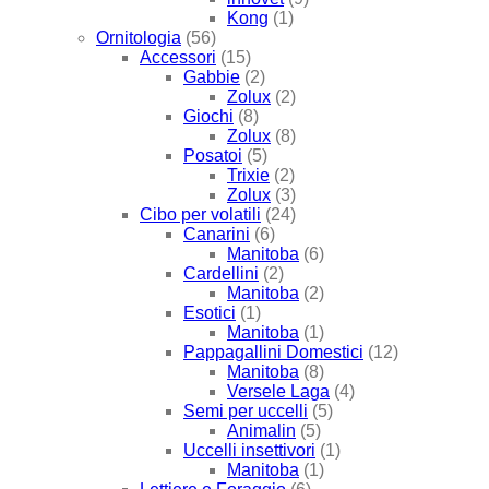
Kong
(1)
Ornitologia
(56)
Accessori
(15)
Gabbie
(2)
Zolux
(2)
Giochi
(8)
Zolux
(8)
Posatoi
(5)
Trixie
(2)
Zolux
(3)
Cibo per volatili
(24)
Canarini
(6)
Manitoba
(6)
Cardellini
(2)
Manitoba
(2)
Esotici
(1)
Manitoba
(1)
Pappagallini Domestici
(12)
Manitoba
(8)
Versele Laga
(4)
Semi per uccelli
(5)
Animalin
(5)
Uccelli insettivori
(1)
Manitoba
(1)