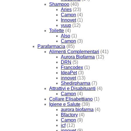
Shampoo
(40)
Aries
(23)
Camon
(4)
Innovet
(1)
yuup
(12)
Toilette
(4)
Also
(1)
Camon
(3)
Parafarmacia
(85)
Alimenti Complementari
(41)
Aurora Biofarma
(12)
DRN
(5)
Francodex
(1)
IdeaPet
(3)
innovet
(13)
Shedirpharma
(7)
Attrattivi e Disabituanti
(4)
Camon
(4)
Collare Elisabettiano
(1)
Igiene e Salute
(39)
aurora biofarma
(4)
Bfactory
(4)
Camon
(9)
icf
(12)
innovet
(9)