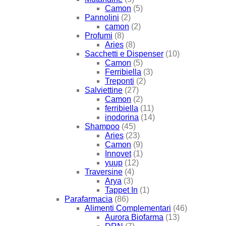
Camon
(5)
Pannolini
(2)
camon
(2)
Profumi
(8)
Aries
(8)
Sacchetti e Dispenser
(10)
Camon
(5)
Ferribiella
(3)
Treponti
(2)
Salviettine
(27)
Camon
(2)
ferribiella
(11)
inodorina
(14)
Shampoo
(45)
Aries
(23)
Camon
(9)
Innovet
(1)
yuup
(12)
Traversine
(4)
Arya
(3)
Tappet In
(1)
Parafarmacia
(86)
Alimenti Complementari
(46)
Aurora Biofarma
(13)