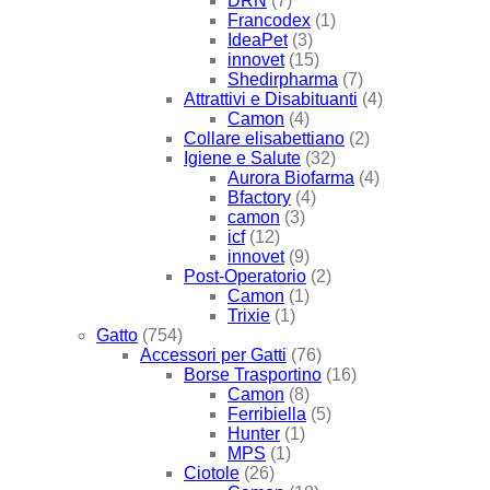
DRN
(7)
Francodex
(1)
IdeaPet
(3)
innovet
(15)
Shedirpharma
(7)
Attrattivi e Disabituanti
(4)
Camon
(4)
Collare elisabettiano
(2)
Igiene e Salute
(32)
Aurora Biofarma
(4)
Bfactory
(4)
camon
(3)
icf
(12)
innovet
(9)
Post-Operatorio
(2)
Camon
(1)
Trixie
(1)
Gatto
(754)
Accessori per Gatti
(76)
Borse Trasportino
(16)
Camon
(8)
Ferribiella
(5)
Hunter
(1)
MPS
(1)
Ciotole
(26)