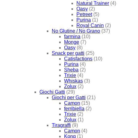
Natural Trainer
(4)
Oasy
(2)
Petreet
(5)
Purina
(1)
Royal Canin
(2)
No Glutine / No Grano
(37)
farmina
(10)
Monge
(7)
Oasy
(8)
Snack per gatti
(25)
Catisfactions
(10)
Purina
(4)
Sheba
(2)
Trixie
(4)
Whiskas
(3)
Zolux
(2)
Giochi Gatti
(29)
Giochi per Gatti
(21)
Camon
(15)
ferribiella
(2)
Trixie
(2)
Zolux
(1)
Tiragraffi
(9)
Camon
(4)
Kong
(1)