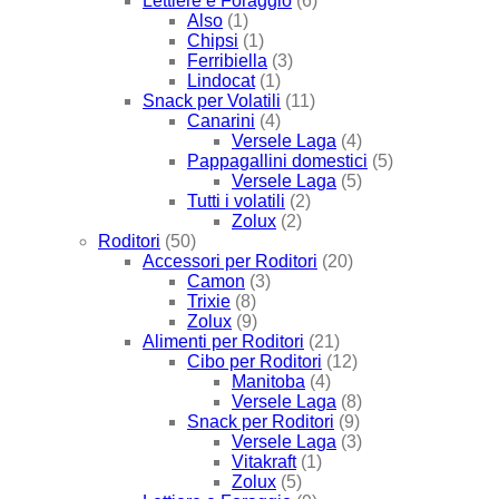
Lettiere e Foraggio
(6)
Also
(1)
Chipsi
(1)
Ferribiella
(3)
Lindocat
(1)
Snack per Volatili
(11)
Canarini
(4)
Versele Laga
(4)
Pappagallini domestici
(5)
Versele Laga
(5)
Tutti i volatili
(2)
Zolux
(2)
Roditori
(50)
Accessori per Roditori
(20)
Camon
(3)
Trixie
(8)
Zolux
(9)
Alimenti per Roditori
(21)
Cibo per Roditori
(12)
Manitoba
(4)
Versele Laga
(8)
Snack per Roditori
(9)
Versele Laga
(3)
Vitakraft
(1)
Zolux
(5)