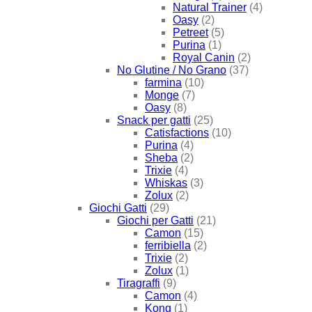
Natural Trainer
(4)
Oasy
(2)
Petreet
(5)
Purina
(1)
Royal Canin
(2)
No Glutine / No Grano
(37)
farmina
(10)
Monge
(7)
Oasy
(8)
Snack per gatti
(25)
Catisfactions
(10)
Purina
(4)
Sheba
(2)
Trixie
(4)
Whiskas
(3)
Zolux
(2)
Giochi Gatti
(29)
Giochi per Gatti
(21)
Camon
(15)
ferribiella
(2)
Trixie
(2)
Zolux
(1)
Tiragraffi
(9)
Camon
(4)
Kong
(1)