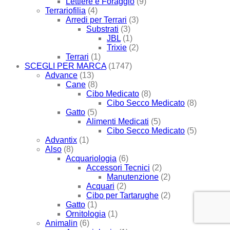
Lettiere e Foraggio
(9)
Terrariofilia
(4)
Arredi per Terrari
(3)
Substrati
(3)
JBL
(1)
Trixie
(2)
Terrari
(1)
SCEGLI PER MARCA
(1747)
Advance
(13)
Cane
(8)
Cibo Medicato
(8)
Cibo Secco Medicato
(8)
Gatto
(5)
Alimenti Medicati
(5)
Cibo Secco Medicato
(5)
Advantix
(1)
Also
(8)
Acquariologia
(6)
Accessori Tecnici
(2)
Manutenzione
(2)
Acquari
(2)
Cibo per Tartarughe
(2)
Gatto
(1)
Ornitologia
(1)
Animalin
(6)