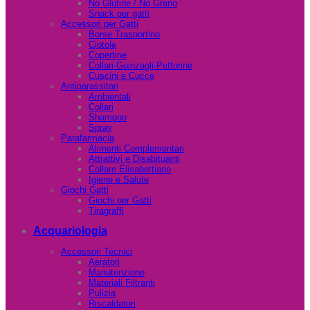
No Glutine / No Grano
Snack per gatti
Accessori per Gatti
Borse Trasportino
Ciotole
Copertine
Collari-Guinzagli-Pettorine
Cuscini e Cucce
Antiparassitari
Ambientali
Collari
Shampoo
Spray
Parafarmacia
Alimenti Complementari
Attrattivi e Disabituanti
Collare Elisabettiano
Igiene e Salute
Giochi Gatti
Giochi per Gatti
Tiragraffi
Acquariologia
Accessori Tecnici
Aeratori
Manutenzione
Materiali Filtranti
Pulizia
Riscaldatori