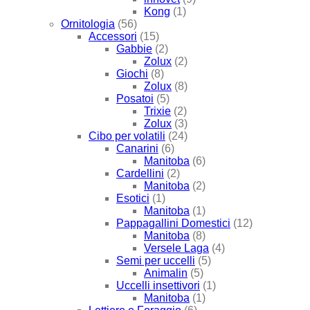
Kong
(1)
Ornitologia
(56)
Accessori
(15)
Gabbie
(2)
Zolux
(2)
Giochi
(8)
Zolux
(8)
Posatoi
(5)
Trixie
(2)
Zolux
(3)
Cibo per volatili
(24)
Canarini
(6)
Manitoba
(6)
Cardellini
(2)
Manitoba
(2)
Esotici
(1)
Manitoba
(1)
Pappagallini Domestici
(12)
Manitoba
(8)
Versele Laga
(4)
Semi per uccelli
(5)
Animalin
(5)
Uccelli insettivori
(1)
Manitoba
(1)