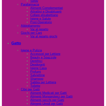
Spray
Parafarmacia
Alimenti Complementari
Attrattivi e Disabituanti
Collare elisabettiano
Igiene e Salute
Post-Operatorio
Abbigliamento
Vai al reparto
Giochi per Cani
Vai al reparto giochi
Gatto
Igiene e Pulizia
Accessori per Lettiere
Beauty e Spazzole
Dentifrici
Deodoranti
Igiene Casa
Profumi
Salviettine
Shampoo
Sabbia per Lettiera
Toilette
Cibo per Gatti
Alimenti Medicati per Gatti
Alimenti Monoproteici per Gatti
Alimenti secchi per Gatti
Alimenti Umidi per Gatti