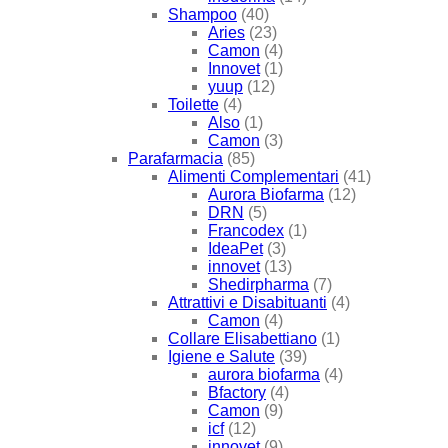
Shampoo
(40)
Aries
(23)
Camon
(4)
Innovet
(1)
yuup
(12)
Toilette
(4)
Also
(1)
Camon
(3)
Parafarmacia
(85)
Alimenti Complementari
(41)
Aurora Biofarma
(12)
DRN
(5)
Francodex
(1)
IdeaPet
(3)
innovet
(13)
Shedirpharma
(7)
Attrattivi e Disabituanti
(4)
Camon
(4)
Collare Elisabettiano
(1)
Igiene e Salute
(39)
aurora biofarma
(4)
Bfactory
(4)
Camon
(9)
icf
(12)
innovet
(9)