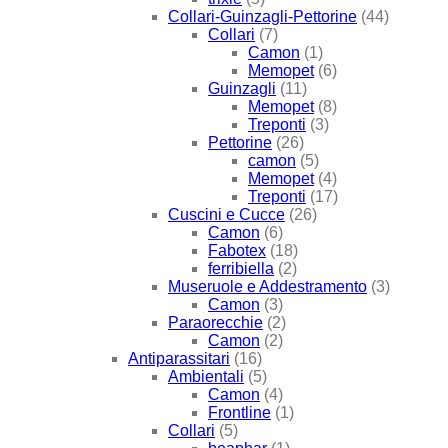
Collari-Guinzagli-Pettorine
(44)
Collari
(7)
Camon
(1)
Memopet
(6)
Guinzagli
(11)
Memopet
(8)
Treponti
(3)
Pettorine
(26)
camon
(5)
Memopet
(4)
Treponti
(17)
Cuscini e Cucce
(26)
Camon
(6)
Fabotex
(18)
ferribiella
(2)
Museruole e Addestramento
(3)
Camon
(3)
Paraorecchie
(2)
Camon
(2)
Antiparassitari
(16)
Ambientali
(5)
Camon
(4)
Frontline
(1)
Collari
(5)