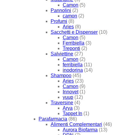
Camon
(5)
Pannolini
(2)
camon
(2)
Profumi
(8)
Aries
(8)
Sacchetti e Dispenser
(10)
Camon
(5)
Ferribiella
(3)
Treponti
(2)
Salviettine
(27)
Camon
(2)
ferribiella
(11)
inodorina
(14)
Shampoo
(45)
Aries
(23)
Camon
(9)
Innovet
(1)
yuup
(12)
Traversine
(4)
Arya
(3)
Tappet In
(1)
Parafarmacia
(86)
Alimenti Complementari
(46)
Aurora Biofarma
(13)