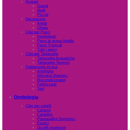
Acquari
Grandi
Medi
Piccoli
Decorazioni
Arredi
Ghiaia
Cibo per Pesci
Invertebrati
Pesci di acqua fredda
Pesci Tropicali
Tutti i pesci
Cibo per Tartarughe
Tartarughe Acquatiche
Tartarughe Terrestri
Trattamento Acqua
AntiAlghe
Attivatori Biologici
Biocondizionatori
Fertilizzanti
Test
Ornitologia
Cibo per volatili
Canarini
Cardellini
Pappagallini Domestici
Esotici
Uccelli insettivori