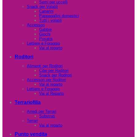
Semi per uccelli
Snack per Volatili
Canarini
Pappagallini domestici
Tutti i volatili
Accessori
Gabbie
Giochi
Posatoi
Lettiere e Foraggio
Vai al reparto
Roditori
Alimenti per Roditori
Cibo per Roditori
Snack per Roditori
Accessori per Roditori
Vai al reparto
Lettiere e Foraggio
Vai al Reparto
Terrariofilia
Arredi per Terrari
Substrati
Terrari
Vai al reparto
Punto vendita