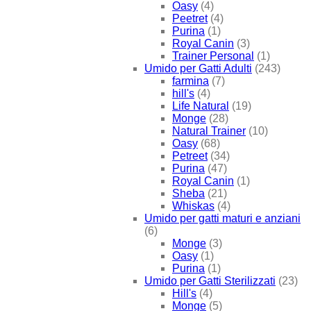
Oasy
(4)
Peetret
(4)
Purina
(1)
Royal Canin
(3)
Trainer Personal
(1)
Umido per Gatti Adulti
(243)
farmina
(7)
hill's
(4)
Life Natural
(19)
Monge
(28)
Natural Trainer
(10)
Oasy
(68)
Petreet
(34)
Purina
(47)
Royal Canin
(1)
Sheba
(21)
Whiskas
(4)
Umido per gatti maturi e anziani
(6)
Monge
(3)
Oasy
(1)
Purina
(1)
Umido per Gatti Sterilizzati
(23)
Hill's
(4)
Monge
(5)