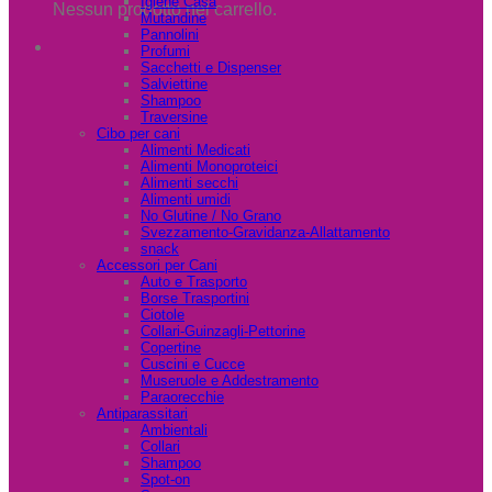
Igiene Casa
Nessun prodotto nel carrello.
Mutandine
Pannolini
Profumi
Sacchetti e Dispenser
Salviettine
Shampoo
Traversine
Cibo per cani
Alimenti Medicati
Alimenti Monoproteici
Alimenti secchi
Alimenti umidi
No Glutine / No Grano
Svezzamento-Gravidanza-Allattamento
snack
Accessori per Cani
Auto e Trasporto
Borse Trasportini
Ciotole
Collari-Guinzagli-Pettorine
Copertine
Cuscini e Cucce
Museruole e Addestramento
Paraorecchie
Antiparassitari
Ambientali
Collari
Shampoo
Spot-on