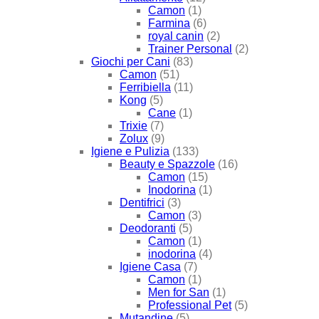
Camon
(1)
Farmina
(6)
royal canin
(2)
Trainer Personal
(2)
Giochi per Cani
(83)
Camon
(51)
Ferribiella
(11)
Kong
(5)
Cane
(1)
Trixie
(7)
Zolux
(9)
Igiene e Pulizia
(133)
Beauty e Spazzole
(16)
Camon
(15)
Inodorina
(1)
Dentifrici
(3)
Camon
(3)
Deodoranti
(5)
Camon
(1)
inodorina
(4)
Igiene Casa
(7)
Camon
(1)
Men for San
(1)
Professional Pet
(5)
Mutandine
(5)