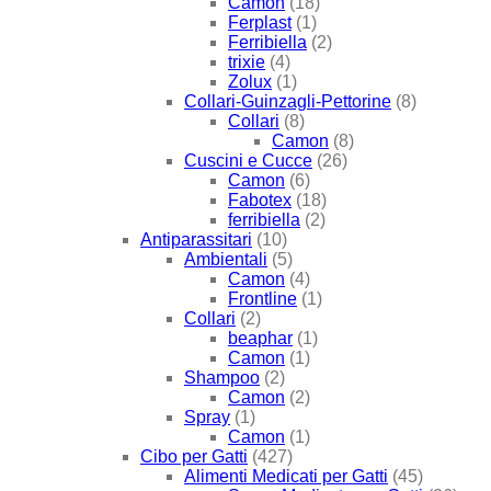
Camon
(18)
Ferplast
(1)
Ferribiella
(2)
trixie
(4)
Zolux
(1)
Collari-Guinzagli-Pettorine
(8)
Collari
(8)
Camon
(8)
Cuscini e Cucce
(26)
Camon
(6)
Fabotex
(18)
ferribiella
(2)
Antiparassitari
(10)
Ambientali
(5)
Camon
(4)
Frontline
(1)
Collari
(2)
beaphar
(1)
Camon
(1)
Shampoo
(2)
Camon
(2)
Spray
(1)
Camon
(1)
Cibo per Gatti
(427)
Alimenti Medicati per Gatti
(45)