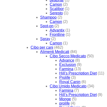
beaphar
(1)
Camon
(2)
Scalibor
(1)
Seresto
(1)
Shampoo
(2)
Camon
(2)
Spot-on
(2)
Advantix
(1)
Frontline
(1)
Spray
(2)
Camon
(1)
Cibo per cani
(462)
Alimenti Medicati
(84)
Cibo Secco Medicato
(50)
Advance
(8)
Exclusion
(9)
Farmina
(13)
Hill's Prescription Diet
(11)
Prolife
(3)
Royal Canin
(6)
Cibo Umido Medicato
(34)
Farmina
(7)
Hill's Prescription Diet
(9)
Monge
(5)
prolife
(4)