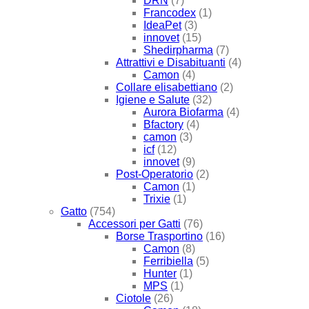
DRN
(7)
Francodex
(1)
IdeaPet
(3)
innovet
(15)
Shedirpharma
(7)
Attrattivi e Disabituanti
(4)
Camon
(4)
Collare elisabettiano
(2)
Igiene e Salute
(32)
Aurora Biofarma
(4)
Bfactory
(4)
camon
(3)
icf
(12)
innovet
(9)
Post-Operatorio
(2)
Camon
(1)
Trixie
(1)
Gatto
(754)
Accessori per Gatti
(76)
Borse Trasportino
(16)
Camon
(8)
Ferribiella
(5)
Hunter
(1)
MPS
(1)
Ciotole
(26)