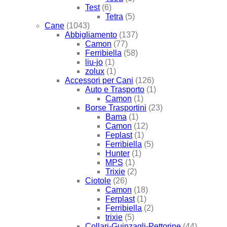
Test
(6)
Tetra
(5)
Cane
(1043)
Abbigliamento
(137)
Camon
(77)
Ferribiella
(58)
liu-jo
(1)
zolux
(1)
Accessori per Cani
(126)
Auto e Trasporto
(1)
Camon
(1)
Borse Trasportini
(23)
Bama
(1)
Camon
(12)
Feplast
(1)
Ferribiella
(5)
Hunter
(1)
MPS
(1)
Trixie
(2)
Ciotole
(26)
Camon
(18)
Ferplast
(1)
Ferribiella
(2)
trixie
(5)
Collari-Guinzagli-Pettorine
(44)