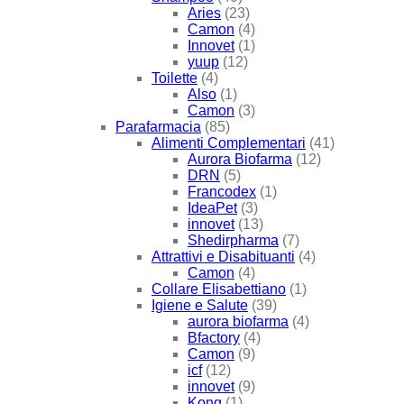
Aries
(23)
Camon
(4)
Innovet
(1)
yuup
(12)
Toilette
(4)
Also
(1)
Camon
(3)
Parafarmacia
(85)
Alimenti Complementari
(41)
Aurora Biofarma
(12)
DRN
(5)
Francodex
(1)
IdeaPet
(3)
innovet
(13)
Shedirpharma
(7)
Attrattivi e Disabituanti
(4)
Camon
(4)
Collare Elisabettiano
(1)
Igiene e Salute
(39)
aurora biofarma
(4)
Bfactory
(4)
Camon
(9)
icf
(12)
innovet
(9)
Kong
(1)