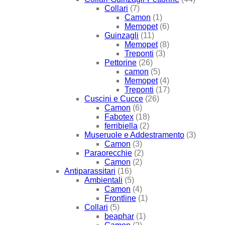
Collari
(7)
Camon
(1)
Memopet
(6)
Guinzagli
(11)
Memopet
(8)
Treponti
(3)
Pettorine
(26)
camon
(5)
Memopet
(4)
Treponti
(17)
Cuscini e Cucce
(26)
Camon
(6)
Fabotex
(18)
ferribiella
(2)
Museruole e Addestramento
(3)
Camon
(3)
Paraorecchie
(2)
Camon
(2)
Antiparassitari
(16)
Ambientali
(5)
Camon
(4)
Frontline
(1)
Collari
(5)
beaphar
(1)