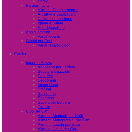
Spray
Parafarmacia
Alimenti Complementari
Attrattivi e Disabituanti
Collare elisabettiano
Igiene e Salute
Post-Operatorio
Abbigliamento
Vai al reparto
Giochi per Cani
Vai al reparto giochi
Gatto
Igiene e Pulizia
Accessori per Lettiere
Beauty e Spazzole
Dentifrici
Deodoranti
Igiene Casa
Profumi
Salviettine
Shampoo
Sabbia per Lettiera
Toilette
Cibo per Gatti
Alimenti Medicati per Gatti
Alimenti Monoproteici per Gatti
Alimenti secchi per Gatti
Alimenti Umidi per Gatti