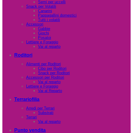
Semi per uccelli
Snack per Volatili
Canarini
Pappagallini domestici
Tutti i volatili
Accessori
Gabbie
Giochi
Posatoi
Lettiere e Foraggio
Vai al reparto
Roditori
Alimenti per Roditori
Cibo per Roditori
Snack per Roditori
Accessori per Roditori
Vai al reparto
Lettiere e Foraggio
Vai al Reparto
Terrariofilia
Arredi per Terrari
Substrati
Terrari
Vai al reparto
Punto vendita