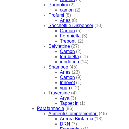
Pannolini
(2)
camon
(2)
Profumi
(8)
Aries
(8)
Sacchetti e Dispenser
(10)
Camon
(5)
Ferribiella
(3)
Treponti
(2)
Salviettine
(27)
Camon
(2)
ferribiella
(11)
inodorina
(14)
Shampoo
(45)
Aries
(23)
Camon
(9)
Innovet
(1)
yuup
(12)
Traversine
(4)
Arya
(3)
Tappet In
(1)
Parafarmacia
(86)
Alimenti Complementari
(46)
Aurora Biofarma
(13)
DRN
(7)