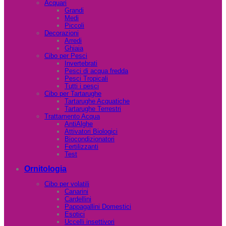
Acquari
Grandi
Medi
Piccoli
Decorazioni
Arredi
Ghiaia
Cibo per Pesci
Invertebrati
Pesci di acqua fredda
Pesci Tropicali
Tutti i pesci
Cibo per Tartarughe
Tartarughe Acquatiche
Tartarughe Terrestri
Trattamento Acqua
AntiAlghe
Attivatori Biologici
Biocondizionatori
Fertilizzanti
Test
Ornitologia
Cibo per volatili
Canarini
Cardellini
Pappagallini Domestici
Esotici
Uccelli insettivori