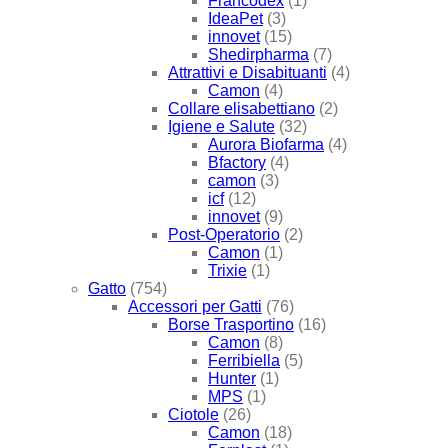
Francodex
(1)
IdeaPet
(3)
innovet
(15)
Shedirpharma
(7)
Attrattivi e Disabituanti
(4)
Camon
(4)
Collare elisabettiano
(2)
Igiene e Salute
(32)
Aurora Biofarma
(4)
Bfactory
(4)
camon
(3)
icf
(12)
innovet
(9)
Post-Operatorio
(2)
Camon
(1)
Trixie
(1)
Gatto
(754)
Accessori per Gatti
(76)
Borse Trasportino
(16)
Camon
(8)
Ferribiella
(5)
Hunter
(1)
MPS
(1)
Ciotole
(26)
Camon
(18)