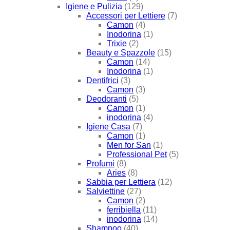
Igiene e Pulizia
(129)
Accessori per Lettiere
(7)
Camon
(4)
Inodorina
(1)
Trixie
(2)
Beauty e Spazzole
(15)
Camon
(14)
Inodorina
(1)
Dentifrici
(3)
Camon
(3)
Deodoranti
(5)
Camon
(1)
inodorina
(4)
Igiene Casa
(7)
Camon
(1)
Men for San
(1)
Professional Pet
(5)
Profumi
(8)
Aries
(8)
Sabbia per Lettiera
(12)
Salviettine
(27)
Camon
(2)
ferribiella
(11)
inodorina
(14)
Shampoo
(40)