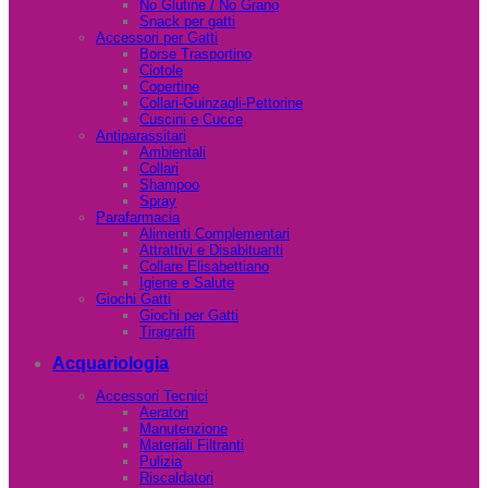
No Glutine / No Grano
Snack per gatti
Accessori per Gatti
Borse Trasportino
Ciotole
Copertine
Collari-Guinzagli-Pettorine
Cuscini e Cucce
Antiparassitari
Ambientali
Collari
Shampoo
Spray
Parafarmacia
Alimenti Complementari
Attrattivi e Disabituanti
Collare Elisabettiano
Igiene e Salute
Giochi Gatti
Giochi per Gatti
Tiragraffi
Acquariologia
Accessori Tecnici
Aeratori
Manutenzione
Materiali Filtranti
Pulizia
Riscaldatori