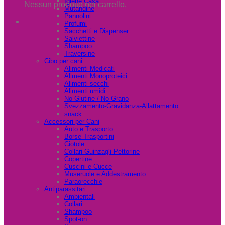
Igiene Casa
Nessun prodotto nel carrello.
Mutandine
Pannolini
Profumi
Sacchetti e Dispenser
Salviettine
Shampoo
Traversine
Cibo per cani
Alimenti Medicati
Alimenti Monoproteici
Alimenti secchi
Alimenti umidi
No Glutine / No Grano
Svezzamento-Gravidanza-Allattamento
snack
Accessori per Cani
Auto e Trasporto
Borse Trasportini
Ciotole
Collari-Guinzagli-Pettorine
Copertine
Cuscini e Cucce
Museruole e Addestramento
Paraorecchie
Antiparassitari
Ambientali
Collari
Shampoo
Spot-on