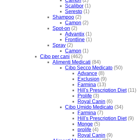
Camon
(2)
Scalibor
(1)
Seresto
(1)
Shampoo
(2)
Camon
(2)
Spot-on
(2)
Advantix
(1)
Frontline
(1)
Spray
(2)
Camon
(1)
Cibo per cani
(462)
Alimenti Medicati
(84)
Cibo Secco Medicato
(50)
Advance
(8)
Exclusion
(9)
Farmina
(13)
Hill's Prescription Diet
(11)
Prolife
(3)
Royal Canin
(6)
Cibo Umido Medicato
(34)
Farmina
(7)
Hill's Prescription Diet
(9)
Monge
(5)
prolife
(4)
Royal Canin
(9)