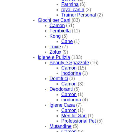
Farmina
(6)
royal canin
(2)
Trainer Personal
(2)
Giochi per Cani
(83)
Camon
(51)
Ferribiella
(11)
Kong
(5)
Cane
(1)
Trixie
(7)
Zolux
(9)
Igiene e Pulizia
(133)
Beauty e Spazzole
(16)
Camon
(15)
Inodorina
(1)
Dentifrici
(3)
Camon
(3)
Deodoranti
(5)
Camon
(1)
inodorina
(4)
Igiene Casa
(7)
Camon
(1)
Men for San
(1)
Professional Pet
(5)
Mutandine
(5)
Camon
(5)