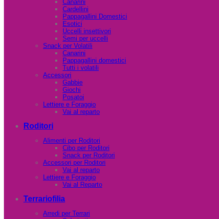
Canarini
Cardellini
Pappagallini Domestici
Esotici
Uccelli insettivori
Semi per uccelli
Snack per Volatili
Canarini
Pappagallini domestici
Tutti i volatili
Accessori
Gabbie
Giochi
Posatoi
Lettiere e Foraggio
Vai al reparto
Roditori
Alimenti per Roditori
Cibo per Roditori
Snack per Roditori
Accessori per Roditori
Vai al reparto
Lettiere e Foraggio
Vai al Reparto
Terrariofilia
Arredi per Terrari