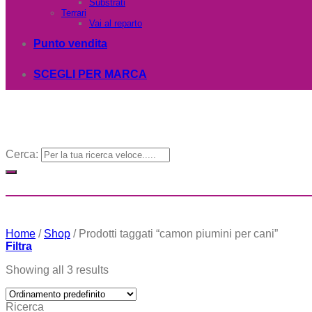
Substrati
Terrari
Vai al reparto
Punto vendita
SCEGLI PER MARCA
Cerca:
Home
/
Shop
/
Prodotti taggati “camon piumini per cani”
Filtra
Showing all 3 results
Ricerca