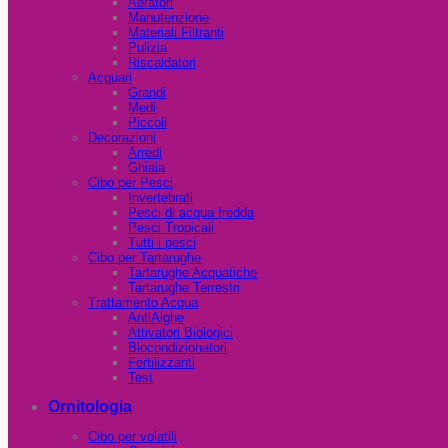
Aeratori
Manutenzione
Materiali Filtranti
Pulizia
Riscaldatori
Acquari
Grandi
Medi
Piccoli
Decorazioni
Arredi
Ghiaia
Cibo per Pesci
Invertebrati
Pesci di acqua fredda
Pesci Tropicali
Tutti i pesci
Cibo per Tartarughe
Tartarughe Acquatiche
Tartarughe Terrestri
Trattamento Acqua
AntiAlghe
Attivatori Biologici
Biocondizionatori
Fertilizzanti
Test
Ornitologia
Cibo per volatili