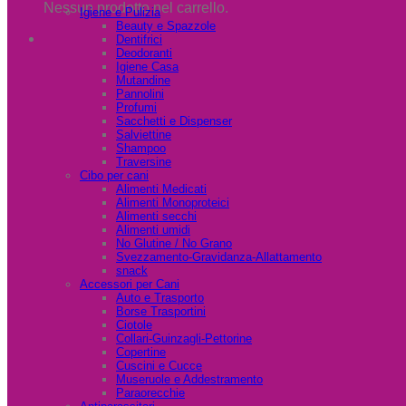
Nessun prodotto nel carrello.
Igiene e Pulizia
Beauty e Spazzole
Dentifrici
Deodoranti
Igiene Casa
Mutandine
Pannolini
Profumi
Sacchetti e Dispenser
Salviettine
Shampoo
Traversine
Cibo per cani
Alimenti Medicati
Alimenti Monoproteici
Alimenti secchi
Alimenti umidi
No Glutine / No Grano
Svezzamento-Gravidanza-Allattamento
snack
Accessori per Cani
Auto e Trasporto
Borse Trasportini
Ciotole
Collari-Guinzagli-Pettorine
Copertine
Cuscini e Cucce
Museruole e Addestramento
Paraorecchie