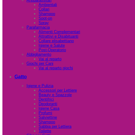
Antiparassitari
Ambientali
Collari
Shampoo
Spot-on
Spray
Parafarmacia
Alimenti Complementari
Attrattivi e Disabituanti
Collare elisabettiano
Igiene e Salute
Post-Operatorio
Abbigliamento
Vai al reparto
Giochi per Cani
Vai al reparto giochi
Gatto
Igiene e Pulizia
Accessori per Lettiere
Beauty e Spazzole
Dentifrici
Deodoranti
Igiene Casa
Profumi
Salviettine
Shampoo
Sabbia per Lettiera
Toilette