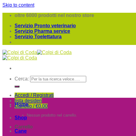
Skip to content
oltre 6000 prodotti nel nostro store
Servizio Pronto veterinario
Servizio Pharma service
Servizio Toelettatura
Cerca:
Accedi / Registrati
lista desideri
Home
Carrello /
€
0.00
Nessun prodotto nel carrello.
Shop
Carrello
Cane