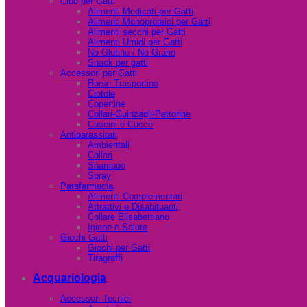
Cibo per Gatti
Alimenti Medicati per Gatti
Alimenti Monoproteici per Gatti
Alimenti secchi per Gatti
Alimenti Umidi per Gatti
No Glutine / No Grano
Snack per gatti
Accessori per Gatti
Borse Trasportino
Ciotole
Copertine
Collari-Guinzagli-Pettorine
Cuscini e Cucce
Antiparassitari
Ambientali
Collari
Shampoo
Spray
Parafarmacia
Alimenti Complementari
Attrattivi e Disabituanti
Collare Elisabettiano
Igiene e Salute
Giochi Gatti
Giochi per Gatti
Tiragraffi
Acquariologia
Accessori Tecnici