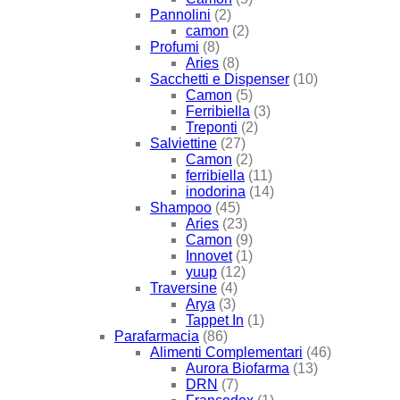
Pannolini
(2)
camon
(2)
Profumi
(8)
Aries
(8)
Sacchetti e Dispenser
(10)
Camon
(5)
Ferribiella
(3)
Treponti
(2)
Salviettine
(27)
Camon
(2)
ferribiella
(11)
inodorina
(14)
Shampoo
(45)
Aries
(23)
Camon
(9)
Innovet
(1)
yuup
(12)
Traversine
(4)
Arya
(3)
Tappet In
(1)
Parafarmacia
(86)
Alimenti Complementari
(46)
Aurora Biofarma
(13)
DRN
(7)