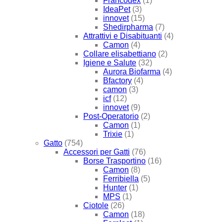
Francodex
(1)
IdeaPet
(3)
innovet
(15)
Shedirpharma
(7)
Attrattivi e Disabituanti
(4)
Camon
(4)
Collare elisabettiano
(2)
Igiene e Salute
(32)
Aurora Biofarma
(4)
Bfactory
(4)
camon
(3)
icf
(12)
innovet
(9)
Post-Operatorio
(2)
Camon
(1)
Trixie
(1)
Gatto
(754)
Accessori per Gatti
(76)
Borse Trasportino
(16)
Camon
(8)
Ferribiella
(5)
Hunter
(1)
MPS
(1)
Ciotole
(26)
Camon
(18)