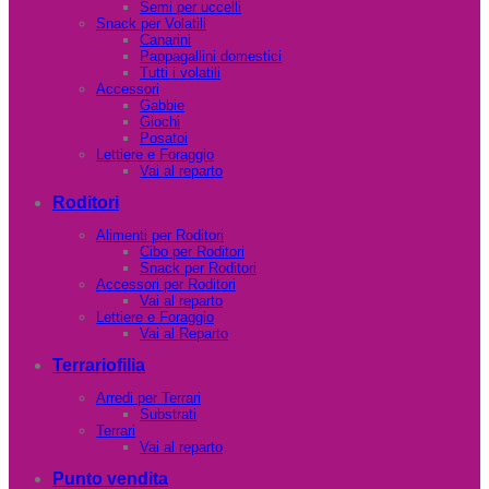
Semi per uccelli
Snack per Volatili
Canarini
Pappagallini domestici
Tutti i volatili
Accessori
Gabbie
Giochi
Posatoi
Lettiere e Foraggio
Vai al reparto
Roditori
Alimenti per Roditori
Cibo per Roditori
Snack per Roditori
Accessori per Roditori
Vai al reparto
Lettiere e Foraggio
Vai al Reparto
Terrariofilia
Arredi per Terrari
Substrati
Terrari
Vai al reparto
Punto vendita