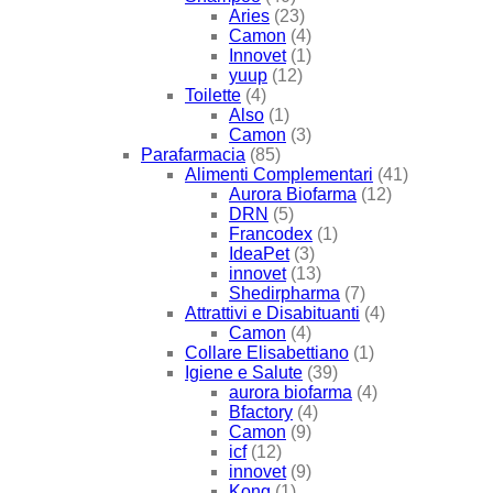
Aries
(23)
Camon
(4)
Innovet
(1)
yuup
(12)
Toilette
(4)
Also
(1)
Camon
(3)
Parafarmacia
(85)
Alimenti Complementari
(41)
Aurora Biofarma
(12)
DRN
(5)
Francodex
(1)
IdeaPet
(3)
innovet
(13)
Shedirpharma
(7)
Attrattivi e Disabituanti
(4)
Camon
(4)
Collare Elisabettiano
(1)
Igiene e Salute
(39)
aurora biofarma
(4)
Bfactory
(4)
Camon
(9)
icf
(12)
innovet
(9)
Kong
(1)