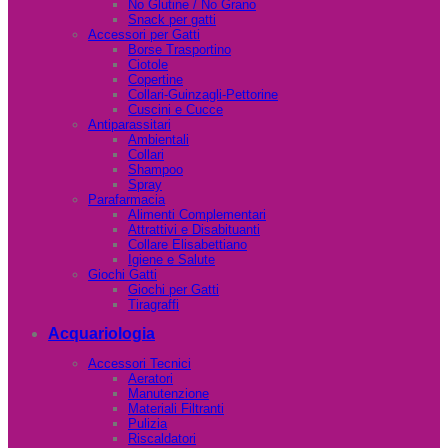
No Glutine / No Grano
Snack per gatti
Accessori per Gatti
Borse Trasportino
Ciotole
Copertine
Collari-Guinzagli-Pettorine
Cuscini e Cucce
Antiparassitari
Ambientali
Collari
Shampoo
Spray
Parafarmacia
Alimenti Complementari
Attrattivi e Disabituanti
Collare Elisabettiano
Igiene e Salute
Giochi Gatti
Giochi per Gatti
Tiragraffi
Acquariologia
Accessori Tecnici
Aeratori
Manutenzione
Materiali Filtranti
Pulizia
Riscaldatori