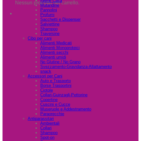
Igiene Casa
Nessun prodotto nel carrello.
Mutandine
Pannolini
Profumi
Sacchetti e Dispenser
Salviettine
Shampoo
Traversine
Cibo per cani
Alimenti Medicati
Alimenti Monoproteici
Alimenti secchi
Alimenti umidi
No Glutine / No Grano
Svezzamento-Gravidanza-Allattamento
snack
Accessori per Cani
Auto e Trasporto
Borse Trasportini
Ciotole
Collari-Guinzagli-Pettorine
Copertine
Cuscini e Cucce
Museruole e Addestramento
Paraorecchie
Antiparassitari
Ambientali
Collari
Shampoo
Spot-on