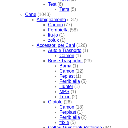
Test
(6)
Tetra
(5)
Cane
(1043)
Abbigliamento
(137)
Camon
(77)
Ferribiella
(58)
liu-jo
(1)
zolux
(1)
Accessori per Cani
(126)
Auto e Trasporto
(1)
Camon
(1)
Borse Trasportini
(23)
Bama
(1)
Camon
(12)
Feplast
(1)
Ferribiella
(5)
Hunter
(1)
MPS
(1)
Trixie
(2)
Ciotole
(26)
Camon
(18)
Ferplast
(1)
Ferribiella
(2)
trixie
(5)
Collari-Guinzagli-Pettorine
(44)