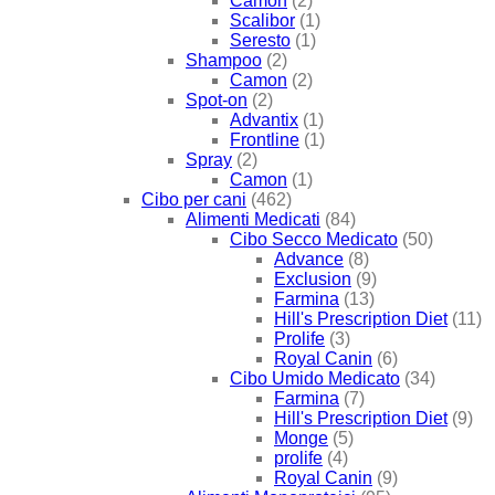
Camon
(2)
Scalibor
(1)
Seresto
(1)
Shampoo
(2)
Camon
(2)
Spot-on
(2)
Advantix
(1)
Frontline
(1)
Spray
(2)
Camon
(1)
Cibo per cani
(462)
Alimenti Medicati
(84)
Cibo Secco Medicato
(50)
Advance
(8)
Exclusion
(9)
Farmina
(13)
Hill's Prescription Diet
(11)
Prolife
(3)
Royal Canin
(6)
Cibo Umido Medicato
(34)
Farmina
(7)
Hill's Prescription Diet
(9)
Monge
(5)
prolife
(4)
Royal Canin
(9)