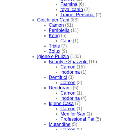
Farmina
(6)
royal canin
(2)
Trainer Personal
(2)
Giochi per Cani
(83)
Camon
(51)
Ferribiella
(11)
Kong
(5)
Cane
(1)
Trixie
(7)
Zolux
(9)
Igiene e Pulizia
(133)
Beauty e Spazzole
(16)
Camon
(15)
Inodorina
(1)
Dentifrici
(3)
Camon
(3)
Deodoranti
(5)
Camon
(1)
inodorina
(4)
Igiene Casa
(7)
Camon
(1)
Men for San
(1)
Professional Pet
(5)
Mutandine
(5)
Camon
(5)