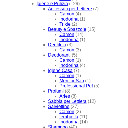
Igiene e Pulizia
(129)
Accessori per Lettiere
(7)
Camon
(4)
Inodorina
(1)
Trixie
(2)
Beauty e Spazzole
(15)
Camon
(14)
Inodorina
(1)
Dentifrici
(3)
Camon
(3)
Deodoranti
(5)
Camon
(1)
inodorina
(4)
Igiene Casa
(7)
Camon
(1)
Men for San
(1)
Professional Pet
(5)
Profumi
(8)
Aries
(8)
Sabbia per Lettiera
(12)
Salviettine
(27)
Camon
(2)
ferribiella
(11)
inodorina
(14)
Shampoo
(40)