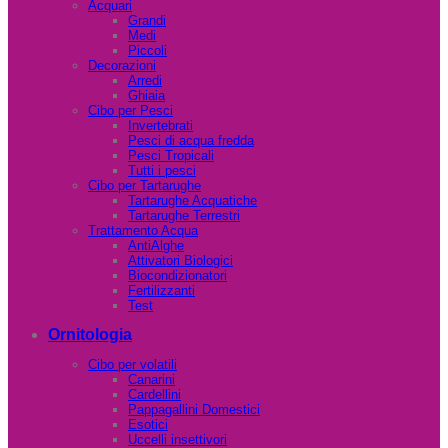
Acquari
Grandi
Medi
Piccoli
Decorazioni
Arredi
Ghiaia
Cibo per Pesci
Invertebrati
Pesci di acqua fredda
Pesci Tropicali
Tutti i pesci
Cibo per Tartarughe
Tartarughe Acquatiche
Tartarughe Terrestri
Trattamento Acqua
AntiAlghe
Attivatori Biologici
Biocondizionatori
Fertilizzanti
Test
Ornitologia
Cibo per volatili
Canarini
Cardellini
Pappagallini Domestici
Esotici
Uccelli insettivori