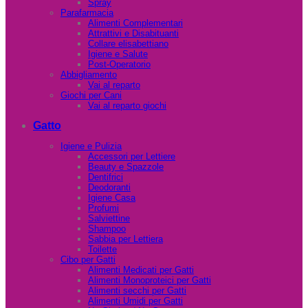
Spray
Parafarmacia
Alimenti Complementari
Attrattivi e Disabituanti
Collare elisabettiano
Igiene e Salute
Post-Operatorio
Abbigliamento
Vai al reparto
Giochi per Cani
Vai al reparto giochi
Gatto
Igiene e Pulizia
Accessori per Lettiere
Beauty e Spazzole
Dentifrici
Deodoranti
Igiene Casa
Profumi
Salviettine
Shampoo
Sabbia per Lettiera
Toilette
Cibo per Gatti
Alimenti Medicati per Gatti
Alimenti Monoproteici per Gatti
Alimenti secchi per Gatti
Alimenti Umidi per Gatti