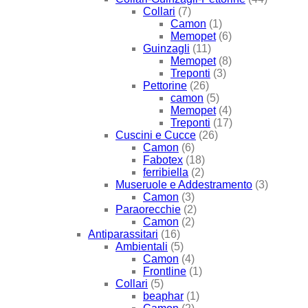
Collari
(7)
Camon
(1)
Memopet
(6)
Guinzagli
(11)
Memopet
(8)
Treponti
(3)
Pettorine
(26)
camon
(5)
Memopet
(4)
Treponti
(17)
Cuscini e Cucce
(26)
Camon
(6)
Fabotex
(18)
ferribiella
(2)
Museruole e Addestramento
(3)
Camon
(3)
Paraorecchie
(2)
Camon
(2)
Antiparassitari
(16)
Ambientali
(5)
Camon
(4)
Frontline
(1)
Collari
(5)
beaphar
(1)