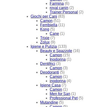
Farmina
(6)
royal canin
(2)
Trainer Personal
(2)
Giochi per Cani
(83)
Camon
(51)
Ferribiella
(11)
Kong
(5)
Cane
(1)
Trixie
(7)
Zolux
(9)
Igiene e Pulizia
(133)
Beauty e Spazzole
(16)
Camon
(15)
Inodorina
(1)
Dentifrici
(3)
Camon
(3)
Deodoranti
(5)
Camon
(1)
inodorina
(4)
Igiene Casa
(7)
Camon
(1)
Men for San
(1)
Professional Pet
(5)
Mutandine
(5)
Camon
(5)