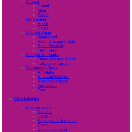
Acquari
Grandi
Medi
Piccoli
Decorazioni
Arredi
Ghiaia
Cibo per Pesci
Invertebrati
Pesci di acqua fredda
Pesci Tropicali
Tutti i pesci
Cibo per Tartarughe
Tartarughe Acquatiche
Tartarughe Terrestri
Trattamento Acqua
AntiAlghe
Attivatori Biologici
Biocondizionatori
Fertilizzanti
Test
Ornitologia
Cibo per volatili
Canarini
Cardellini
Pappagallini Domestici
Esotici
Uccelli insettivori