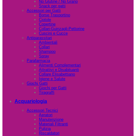
No Glutine / No Grano
Snack per gatti
Accessori per Gatti
Borse Trasportino
Ciotole
Copertine
Collari-Guinzagli-Pettorine
Cuscini e Cucce
Antiparassitari
Ambientali
Collari
Shampoo
Spray
Parafarmacia
Alimenti Complementari
Attrattivi e Disabituanti
Collare Elisabettiano
Igiene e Salute
Giochi Gatti
Giochi per Gatti
Tiragraffi
Acquariologia
Accessori Tecnici
Aeratori
Manutenzione
Materiali Filtranti
Pulizia
Riscaldatori