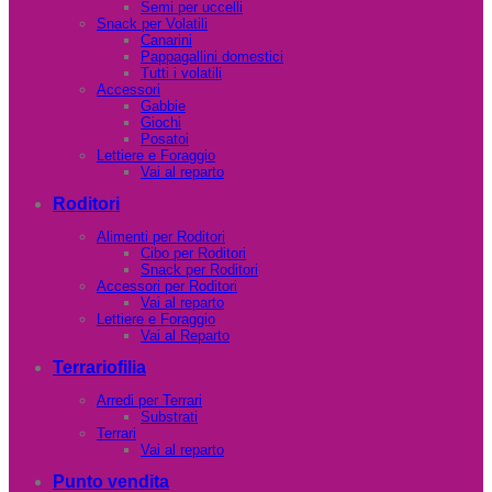
Semi per uccelli
Snack per Volatili
Canarini
Pappagallini domestici
Tutti i volatili
Accessori
Gabbie
Giochi
Posatoi
Lettiere e Foraggio
Vai al reparto
Roditori
Alimenti per Roditori
Cibo per Roditori
Snack per Roditori
Accessori per Roditori
Vai al reparto
Lettiere e Foraggio
Vai al Reparto
Terrariofilia
Arredi per Terrari
Substrati
Terrari
Vai al reparto
Punto vendita