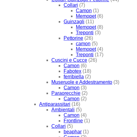
Collari
(7)
Camon
(1)
Memopet
(6)
Guinzagli
(11)
Memopet
(8)
Treponti
(3)
Pettorine
(26)
camon
(5)
Memopet
(4)
Treponti
(17)
Cuscini e Cucce
(26)
Camon
(6)
Fabotex
(18)
ferribiella
(2)
Museruole e Addestramento
(3)
Camon
(3)
Paraorecchie
(2)
Camon
(2)
Antiparassitari
(16)
Ambientali
(5)
Camon
(4)
Frontline
(1)
Collari
(5)
beaphar
(1)