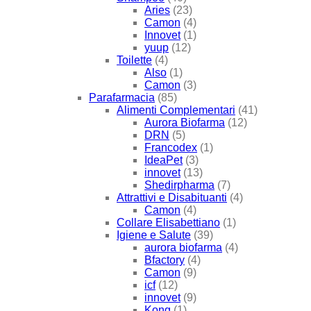
Aries
(23)
Camon
(4)
Innovet
(1)
yuup
(12)
Toilette
(4)
Also
(1)
Camon
(3)
Parafarmacia
(85)
Alimenti Complementari
(41)
Aurora Biofarma
(12)
DRN
(5)
Francodex
(1)
IdeaPet
(3)
innovet
(13)
Shedirpharma
(7)
Attrattivi e Disabituanti
(4)
Camon
(4)
Collare Elisabettiano
(1)
Igiene e Salute
(39)
aurora biofarma
(4)
Bfactory
(4)
Camon
(9)
icf
(12)
innovet
(9)
Kong
(1)