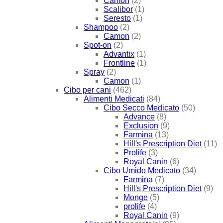
Camon
(2)
Scalibor
(1)
Seresto
(1)
Shampoo
(2)
Camon
(2)
Spot-on
(2)
Advantix
(1)
Frontline
(1)
Spray
(2)
Camon
(1)
Cibo per cani
(462)
Alimenti Medicati
(84)
Cibo Secco Medicato
(50)
Advance
(8)
Exclusion
(9)
Farmina
(13)
Hill's Prescription Diet
(11)
Prolife
(3)
Royal Canin
(6)
Cibo Umido Medicato
(34)
Farmina
(7)
Hill's Prescription Diet
(9)
Monge
(5)
prolife
(4)
Royal Canin
(9)