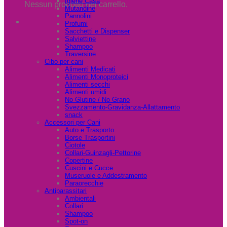
Igiene Casa
Nessun prodotto nel carrello.
Mutandine
Pannolini
Profumi
Sacchetti e Dispenser
Salviettine
Shampoo
Traversine
Cibo per cani
Alimenti Medicati
Alimenti Monoproteici
Alimenti secchi
Alimenti umidi
No Glutine / No Grano
Svezzamento-Gravidanza-Allattamento
snack
Accessori per Cani
Auto e Trasporto
Borse Trasportini
Ciotole
Collari-Guinzagli-Pettorine
Copertine
Cuscini e Cucce
Museruole e Addestramento
Paraorecchie
Antiparassitari
Ambientali
Collari
Shampoo
Spot-on