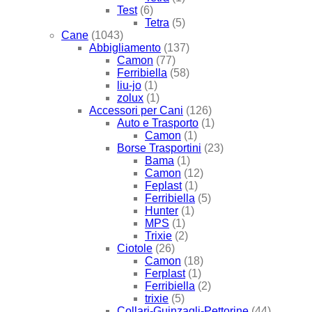
Test
(6)
Tetra
(5)
Cane
(1043)
Abbigliamento
(137)
Camon
(77)
Ferribiella
(58)
liu-jo
(1)
zolux
(1)
Accessori per Cani
(126)
Auto e Trasporto
(1)
Camon
(1)
Borse Trasportini
(23)
Bama
(1)
Camon
(12)
Feplast
(1)
Ferribiella
(5)
Hunter
(1)
MPS
(1)
Trixie
(2)
Ciotole
(26)
Camon
(18)
Ferplast
(1)
Ferribiella
(2)
trixie
(5)
Collari-Guinzagli-Pettorine
(44)