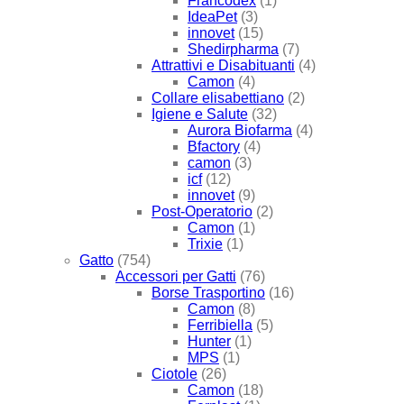
Francodex
(1)
IdeaPet
(3)
innovet
(15)
Shedirpharma
(7)
Attrattivi e Disabituanti
(4)
Camon
(4)
Collare elisabettiano
(2)
Igiene e Salute
(32)
Aurora Biofarma
(4)
Bfactory
(4)
camon
(3)
icf
(12)
innovet
(9)
Post-Operatorio
(2)
Camon
(1)
Trixie
(1)
Gatto
(754)
Accessori per Gatti
(76)
Borse Trasportino
(16)
Camon
(8)
Ferribiella
(5)
Hunter
(1)
MPS
(1)
Ciotole
(26)
Camon
(18)