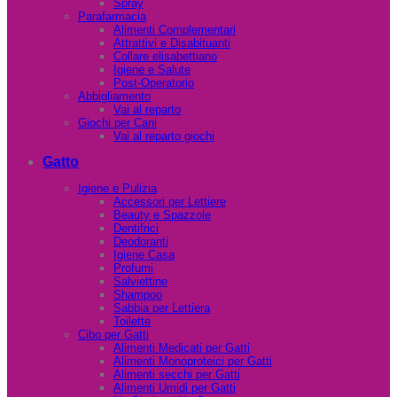
Spray
Parafarmacia
Alimenti Complementari
Attrattivi e Disabituanti
Collare elisabettiano
Igiene e Salute
Post-Operatorio
Abbigliamento
Vai al reparto
Giochi per Cani
Vai al reparto giochi
Gatto
Igiene e Pulizia
Accessori per Lettiere
Beauty e Spazzole
Dentifrici
Deodoranti
Igiene Casa
Profumi
Salviettine
Shampoo
Sabbia per Lettiera
Toilette
Cibo per Gatti
Alimenti Medicati per Gatti
Alimenti Monoproteici per Gatti
Alimenti secchi per Gatti
Alimenti Umidi per Gatti