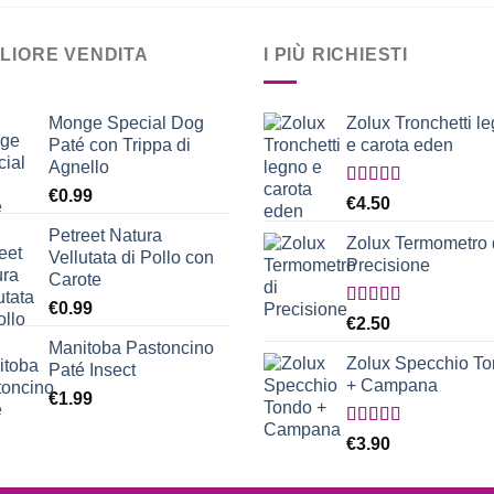
€21.99
GLIORE VENDITA
I PIÙ RICHIESTI
Monge Special Dog
Zolux Tronchetti l
Paté con Trippa di
e carota eden
Agnello
€
0.99
Valutato
€
4.50
5.00
su 5
Petreet Natura
Zolux Termometro 
Vellutata di Pollo con
Precisione
Carote
€
0.99
Valutato
€
2.50
5.00
su 5
Manitoba Pastoncino
Zolux Specchio T
Paté Insect
+ Campana
€
1.99
Valutato
€
3.90
5.00
su 5