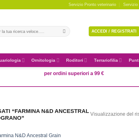
Servizio Pronto veterinario
Servizio
a:
ACCEDI / REGISTRATI
uariologia
Ornitologia
Roditori
Terrariofilia
Punt
per ordini superiori a 99 €
ATI “FARMINA N&D ANCESTRAL
Visualizzazione del ri
OGRANO”