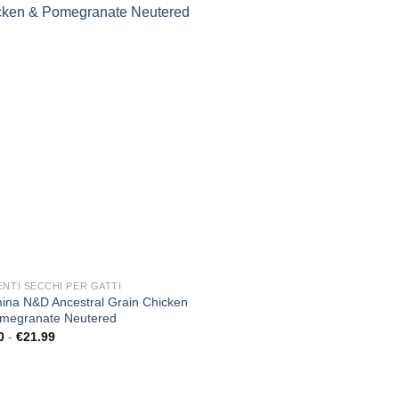
Aggiungi
alla lista
dei
desideri
ENTI SECCHI PER GATTI
ina N&D Ancestral Grain Chicken
megranate Neutered
Fascia
0
-
€
21.99
di
prezzo:
da
€5.00
a