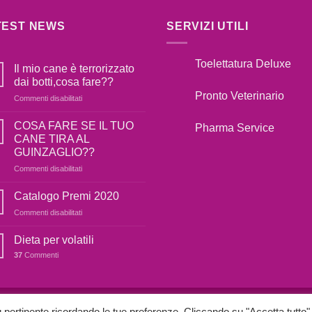
TEST NEWS
SERVIZI UTILI
Toelettatura Deluxe
Il mio cane è terrorizzato
dai botti,cosa fare??
Pronto Veterinario
su
Commenti disabilitati
Il
mio
COSA FARE SE IL TUO
Pharma Service
cane
CANE TIRA AL
è
GUINZAGLIO??
terrorizzato
su
Commenti disabilitati
dai
COSA
botti,cosa
FARE
fare??
Catalogo Premi 2020
SE
su
Commenti disabilitati
IL
Catalogo
TUO
Premi
Dieta per volatili
CANE
2020
TIRA
37
Commenti
AL
GUINZAGLIO??
OOKIE E POLICY
PRIVACY POLICY
iù pertinente ricordando le tue preferenze. Cliccando su "Accetta tutto"