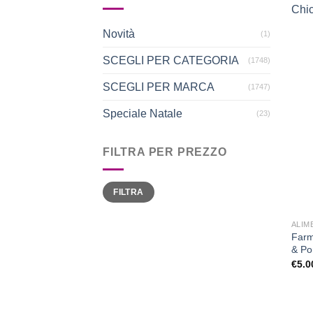
Novità
(1)
SCEGLI PER CATEGORIA
(1748)
SCEGLI PER MARCA
(1747)
Speciale Natale
(23)
FILTRA PER PREZZO
Prezzo
Prezzo
FILTRA
Min
Max
ALIM
Farm
& Po
€
5.0