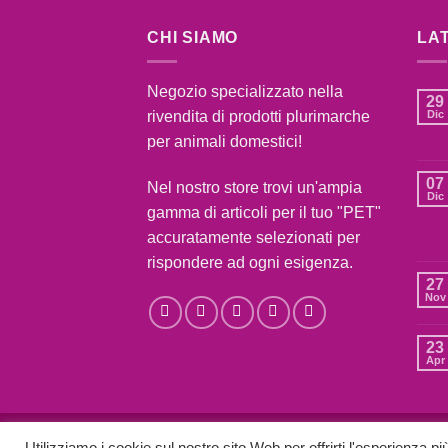
CHI SIAMO
LA
Negozio specializzato nella
29
rivendita di prodotti plurimarche
Dic
per animali domestici!
07
Nel nostro store trovi un'ampia
Dic
gamma di articoli per il tuo "PET"
accuratamente selezionati per
rispondere ad ogni esigenza.
27
Nov
23
Apr
BLOG
CONTATTI
CONDIZIONI DI VENDITA
C
Utilizziamo i cookie sul nostro sito Web per offrirti l'esperienza p