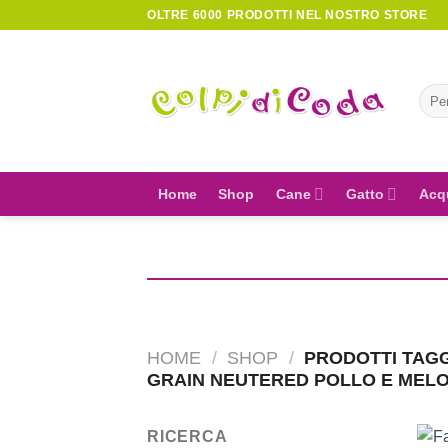
Skip
OLTRE 6000 PRODOTTI NEL NOSTRO STORE
to
content
Cerc
Home
Shop
Cane
Gatto
Acq
HOME
/
SHOP
/
PRODOTTI TAGG
GRAIN NEUTERED POLLO E MEL
RICERCA