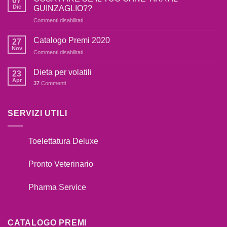
07
cane
Dic
GUINZAGLIO??
è
su
Commenti disabilitati
terrorizzato
COSA
dai
FARE
botti,cosa
Catalogo Premi 2020
27
SE
fare??
Nov
su
Commenti disabilitati
IL
Catalogo
TUO
Premi
Dieta per volatili
CANE
23
2020
Apr
TIRA
37
Commenti
AL
GUINZAGLIO??
SERVIZI UTILI
Toelettatura Deluxe
Pronto Veterinario
Pharma Service
CATALOGO PREMI