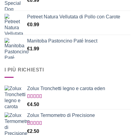
€
0.99
Petreet Natura Vellutata di Pollo con Carote
€
0.99
Manitoba Pastoncino Paté Insect
€
1.99
I PIÙ RICHIESTI
Zolux Tronchetti legno e carota eden
Valutato
€
4.50
5.00
su 5
Zolux Termometro di Precisione
Valutato
€
2.50