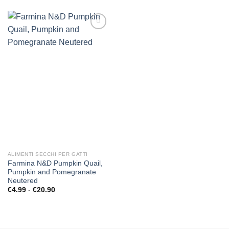
Aggiungi
alla lista
dei
desideri
ALIMENTI SECCHI PER GATTI
Farmina N&D Pumpkin Quail,
Pumpkin and Pomegranate
Neutered
Fascia
€
4.99
-
€
20.90
di
prezzo:
da
€4.99
a