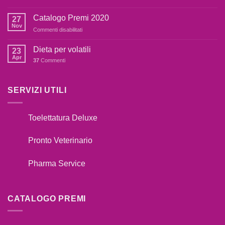
COSA
dai
FARE
botti,cosa
Catalogo Premi 2020
27
SE
fare??
Nov
su
Commenti disabilitati
IL
Catalogo
TUO
Premi
Dieta per volatili
CANE
23
2020
Apr
TIRA
37
Commenti
AL
GUINZAGLIO??
SERVIZI UTILI
Toelettatura Deluxe
Pronto Veterinario
Pharma Service
CATALOGO PREMI