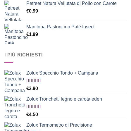
Petreet Natura Vellutata di Pollo con Carote
€
0.99
Manitoba Pastoncino Paté Insect
€
1.99
I PIÙ RICHIESTI
Zolux Specchio Tondo + Campana
Valutato
€
3.90
5.00
su 5
Zolux Tronchetti legno e carota eden
Valutato
€
4.50
5.00
su 5
Zolux Termometro di Precisione