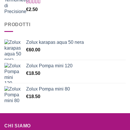
Valutato
€
2.50
5.00
su 5
PRODOTTI
Zolux karapas aqua 50 nera
€
60.00
Zolux Pompa mini 120
€
18.50
Zolux Pompa mini 80
€
18.50
CHI SIAMO