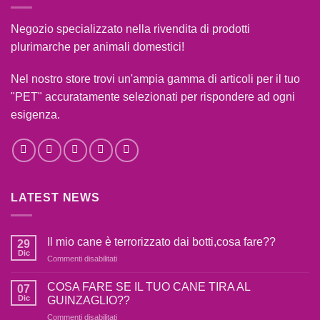
Negozio specializzato nella rivendita di prodotti
plurimarche per animali domestici!
Nel nostro store trovi un'ampia gamma di articoli per il tuo
"PET" accuratamente selezionati per rispondere ad ogni
esigenza.
LATEST NEWS
Il mio cane è terrorizzato dai botti,cosa fare??
29
Dic
su
Commenti disabilitati
Il
mio
COSA FARE SE IL TUO CANE TIRA AL
07
cane
Dic
GUINZAGLIO??
è
su
Commenti disabilitati
terrorizzato