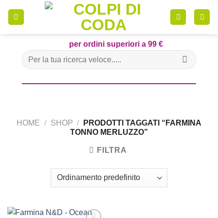
Skip
to
content
per ordini superiori a 99 €
Cerca:
HOME
/
SHOP
/
PRODOTTI TAGGATI “FARMINA
TONNO MERLUZZO”
FILTRA