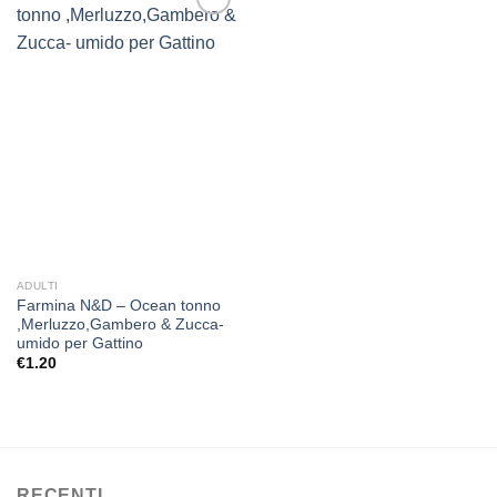
Aggiungi
alla lista
dei
desideri
ADULTI
Farmina N&D – Ocean tonno
,Merluzzo,Gambero & Zucca-
umido per Gattino
€
1.20
RECENTI