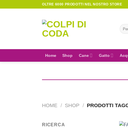
Skip
OLTRE 6000 PRODOTTI NEL NOSTRO STORE
to
content
Cerc
Home
Shop
Cane
Gatto
Acq
HOME
/
SHOP
/
PRODOTTI TAGG
RICERCA