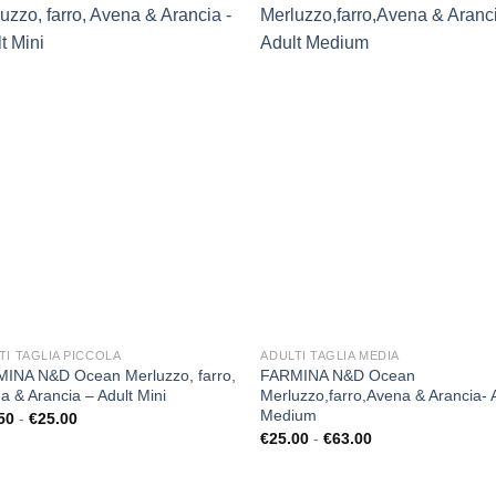
Aggiungi
Aggi
alla lista
alla l
dei
de
desideri
desi
TI TAGLIA PICCOLA
ADULTI TAGLIA MEDIA
INA N&D Ocean Merluzzo, farro,
FARMINA N&D Ocean
a & Arancia – Adult Mini
Merluzzo,farro,Avena & Arancia- 
Medium
Fascia
50
-
€
25.00
di
Fascia
€
25.00
-
€
63.00
prezzo:
di
da
prezzo:
€11.50
da
a