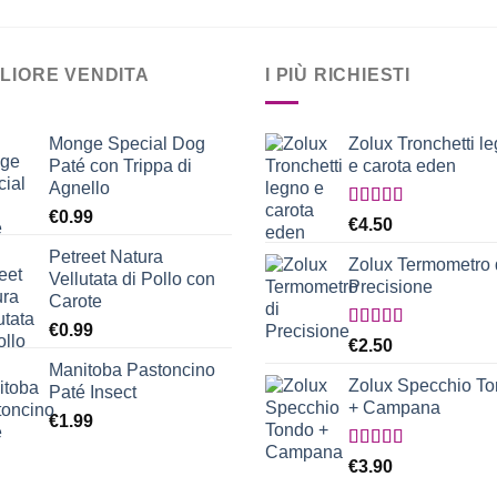
€25.00
€25.00
a
€63.00
GLIORE VENDITA
I PIÙ RICHIESTI
Monge Special Dog
Zolux Tronchetti l
Paté con Trippa di
e carota eden
Agnello
€
0.99
Valutato
€
4.50
5.00
su 5
Petreet Natura
Zolux Termometro 
Vellutata di Pollo con
Precisione
Carote
€
0.99
Valutato
€
2.50
5.00
su 5
Manitoba Pastoncino
Zolux Specchio T
Paté Insect
+ Campana
€
1.99
Valutato
€
3.90
5.00
su 5