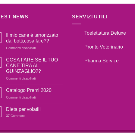
TEST NEWS
SERVIZI UTILI
Toelettatura Deluxe
Il mio cane è terrorizzato
dai botti,cosa fare??
Pronto Veterinario
su
Commenti disabilitati
Il
mio
COSA FARE SE IL TUO
Pharma Service
cane
CANE TIRA AL
è
GUINZAGLIO??
terrorizzato
su
Commenti disabilitati
dai
COSA
botti,cosa
FARE
fare??
Catalogo Premi 2020
SE
su
Commenti disabilitati
IL
Catalogo
TUO
Premi
Dieta per volatili
CANE
2020
TIRA
37
Commenti
AL
GUINZAGLIO??