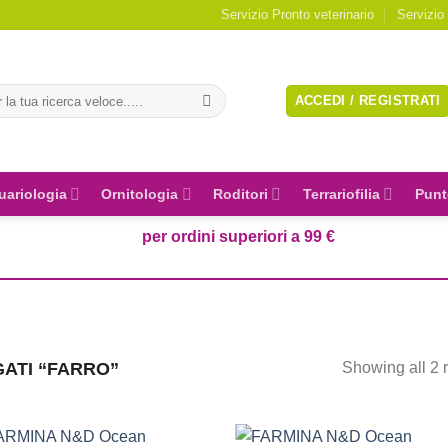
Servizio Pronto veterinario
Servizio
a:
ACCEDI / REGISTRATI
uariologia
Ornitologia
Roditori
Terrariofilia
Punt
per ordini superiori a 99 €
ATI “FARRO”
Showing all 2 r