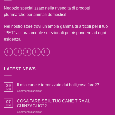
Negozio specializzato nella rivendita di prodotti
plurimarche per animali domestici!
Nel nostro store trovi un'ampia gamma di articoli per il tuo
"PET" accuratamente selezionati per rispondere ad ogni
esigenza.
LATEST NEWS
Il mio cane è terrorizzato dai botti,cosa fare??
29
Dic
su
Commenti disabilitati
Il
mio
COSA FARE SE IL TUO CANE TIRA AL
07
cane
Dic
GUINZAGLIO??
è
su
Commenti disabilitati
terrorizzato