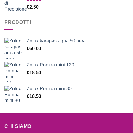
Valutato
€
2.50
5.00
su 5
PRODOTTI
Zolux karapas aqua 50 nera
€
60.00
Zolux Pompa mini 120
€
18.50
Zolux Pompa mini 80
€
18.50
CHI SIAMO