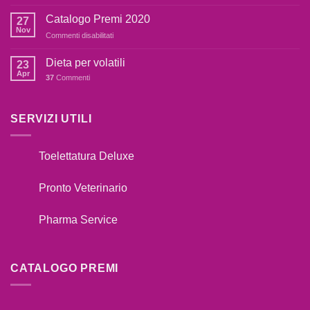
COSA
dai
FARE
botti,cosa
Catalogo Premi 2020
27
SE
fare??
Nov
su
Commenti disabilitati
IL
Catalogo
TUO
Premi
Dieta per volatili
CANE
23
2020
Apr
TIRA
37
Commenti
AL
GUINZAGLIO??
SERVIZI UTILI
Toelettatura Deluxe
Pronto Veterinario
Pharma Service
CATALOGO PREMI