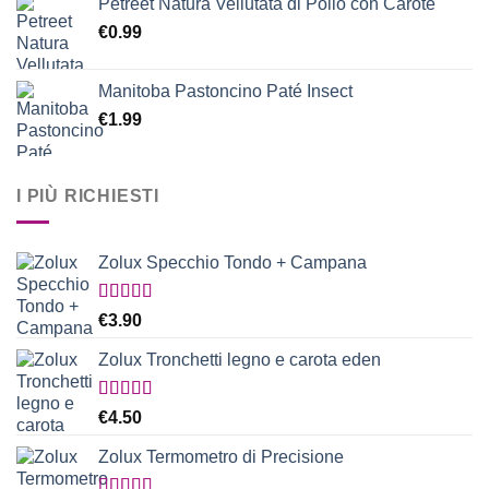
Petreet Natura Vellutata di Pollo con Carote
€
0.99
Manitoba Pastoncino Paté Insect
€
1.99
I PIÙ RICHIESTI
Zolux Specchio Tondo + Campana
Valutato
€
3.90
5.00
su 5
Zolux Tronchetti legno e carota eden
Valutato
€
4.50
5.00
su 5
Zolux Termometro di Precisione