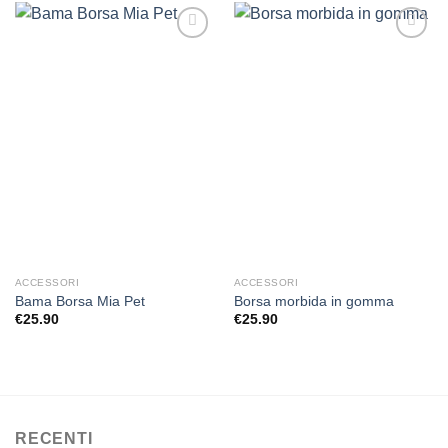
Aggiungi
Aggiungi
alla lista
alla lista
dei
dei
desideri
desideri
ACCESSORI
ACCESSORI
Bama Borsa Mia Pet
Borsa morbida in gomma
€
25.90
€
25.90
RECENTI