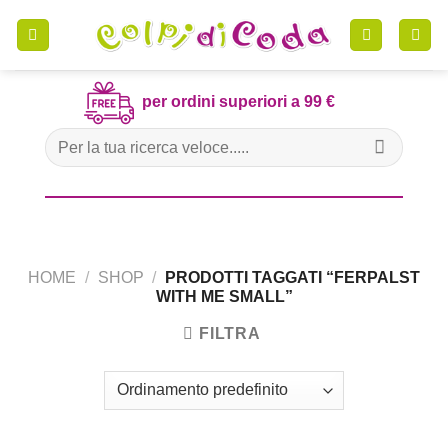
Skip
to
content
per ordini superiori a 99 €
Cerca:
HOME
/
SHOP
/
PRODOTTI TAGGATI “FERPALST
WITH ME SMALL”
FILTRA