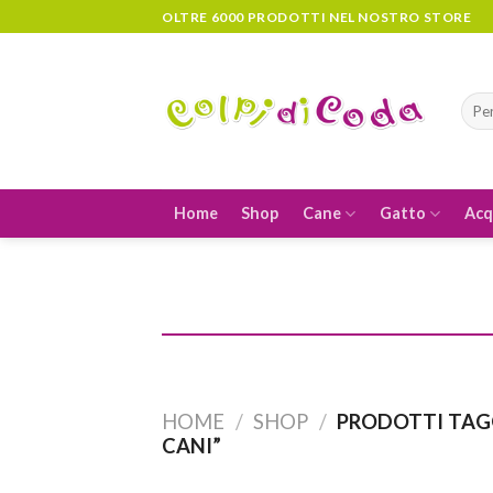
Skip
OLTRE 6000 PRODOTTI NEL NOSTRO STORE
to
content
Cerc
Home
Shop
Cane
Gatto
Acq
HOME
/
SHOP
/
PRODOTTI TAGG
CANI”