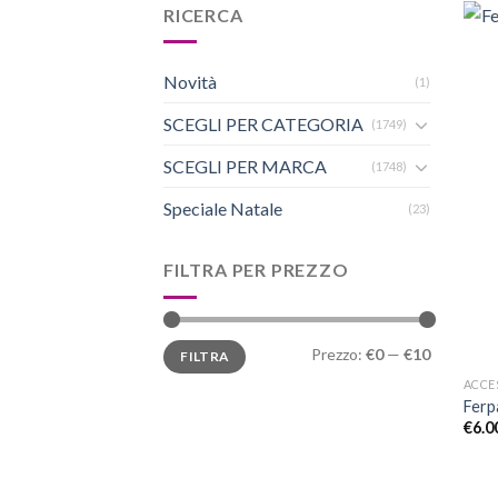
RICERCA
Novità
(1)
SCEGLI PER CATEGORIA
(1749)
SCEGLI PER MARCA
(1748)
Speciale Natale
(23)
FILTRA PER PREZZO
Prezzo
Prezzo
Prezzo:
€0
—
€10
FILTRA
Min
Max
ACCE
Ferp
€
6.0