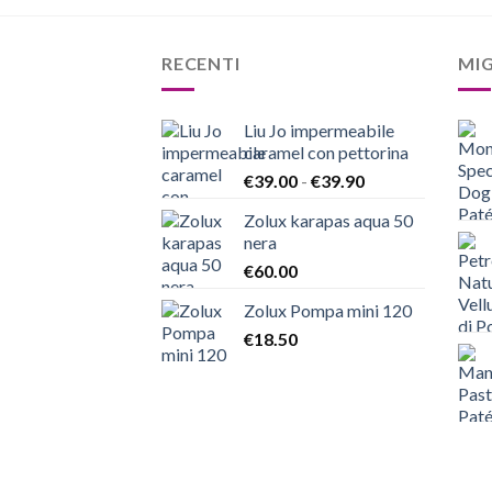
RECENTI
MIG
Liu Jo impermeabile
caramel con pettorina
Fascia
€
39.00
-
€
39.90
di
Zolux karapas aqua 50
prezzo:
nera
da
€
60.00
€39.00
a
Zolux Pompa mini 120
€39.90
€
18.50