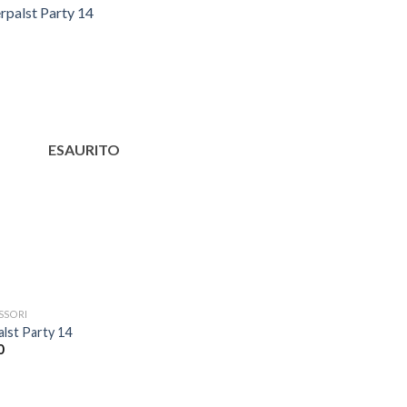
Aggiungi
alla lista
dei
desideri
ESAURITO
SSORI
alst Party 14
0