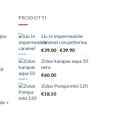
PRODOTTI
egno
Liu Jo impermeabile
caramel con pettorina
Fascia
€
39.00
-
€
39.90
di
Zolux karapas aqua 50
prezzo:
nera
da
di
€
60.00
€39.00
a
Zolux Pompa mini 120
€39.90
€
18.50
ndo +