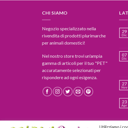
CHI SIAMO
LA
Negozio specializzato nella
29
rivendita di prodotti plurimarche
Dic
per animali domestici!
07
Nel nostro store trovi un'ampia
Dic
gamma di articoli per il tuo "PET"
accuratamente selezionati per
rispondere ad ogni esigenza.
27
Nov
23
Apr
Utilizziamo i co
BLOG
CONTATTI
CONDIZIONI DI VENDITA
C