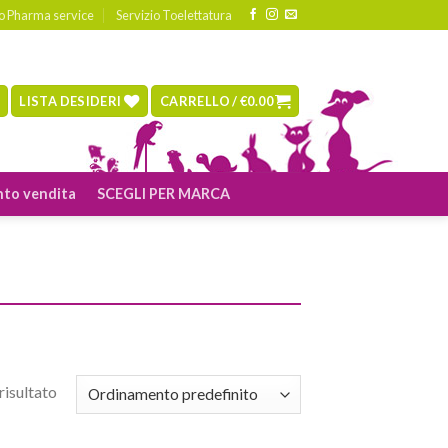
io Pharma service
Servizio Toelettatura
LISTA DESIDERI
CARRELLO /
€
0.00
to vendita
SCEGLI PER MARCA
risultato