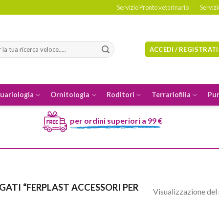
Servizio Pronto veterinario
Serviz
a:
ACCEDI / REGISTRATI
uariologia
Ornitologia
Roditori
Terrariofilia
Pun
per ordini superiori a 99 €
ATI “FERPLAST ACCESSORI PER
Visualizzazione del 