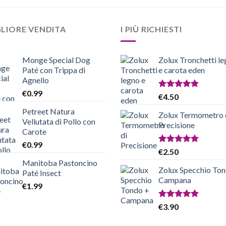
LIORE VENDITA
I PIÙ RICHIESTI
Monge Special Dog
Zolux Tronchetti l
Paté con Trippa di
e carota eden
Agnello
€
0.99
Valutato
€
4.50
5.00
su 5
Petreet Natura
Zolux Termometro 
Vellutata di Pollo con
Precisione
Carote
€
0.99
Valutato
€
2.50
5.00
su 5
Manitoba Pastoncino
Zolux Specchio To
Paté Insect
Campana
€
1.99
Valutato
€
3.90
5.00
su 5