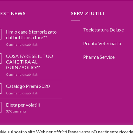
TEST NEWS
SERVIZI UTILI
Toelettatura Deluxe
Il mio cane è terrorizzato
dai botti,cosa fare??
Pronto Veterinario
su
Commenti disabilitati
Il
mio
COSA FARE SE IL TUO
Pharma Service
cane
CANE TIRA AL
è
GUINZAGLIO??
terrorizzato
su
Commenti disabilitati
dai
COSA
botti,cosa
FARE
fare??
Catalogo Premi 2020
SE
su
Commenti disabilitati
IL
Catalogo
TUO
Premi
Dieta per volatili
CANE
2020
TIRA
37
Commenti
AL
GUINZAGLIO??
okie sul nostro sito Web per offrirti l'esperienza più pertinente ricord
OOKIE E POLICY
PRIVACY POLICY