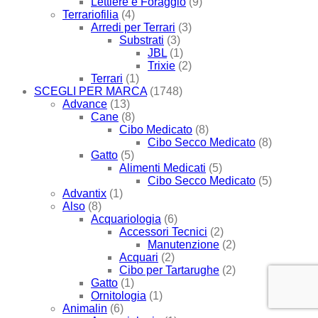
Lettiere e Foraggio
(9)
Terrariofilia
(4)
Arredi per Terrari
(3)
Substrati
(3)
JBL
(1)
Trixie
(2)
Terrari
(1)
SCEGLI PER MARCA
(1748)
Advance
(13)
Cane
(8)
Cibo Medicato
(8)
Cibo Secco Medicato
(8)
Gatto
(5)
Alimenti Medicati
(5)
Cibo Secco Medicato
(5)
Advantix
(1)
Also
(8)
Acquariologia
(6)
Accessori Tecnici
(2)
Manutenzione
(2)
Acquari
(2)
Cibo per Tartarughe
(2)
Gatto
(1)
Ornitologia
(1)
Animalin
(6)