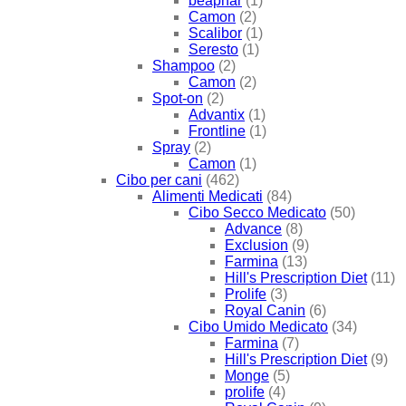
beaphar
(1)
Camon
(2)
Scalibor
(1)
Seresto
(1)
Shampoo
(2)
Camon
(2)
Spot-on
(2)
Advantix
(1)
Frontline
(1)
Spray
(2)
Camon
(1)
Cibo per cani
(462)
Alimenti Medicati
(84)
Cibo Secco Medicato
(50)
Advance
(8)
Exclusion
(9)
Farmina
(13)
Hill's Prescription Diet
(11)
Prolife
(3)
Royal Canin
(6)
Cibo Umido Medicato
(34)
Farmina
(7)
Hill's Prescription Diet
(9)
Monge
(5)
prolife
(4)