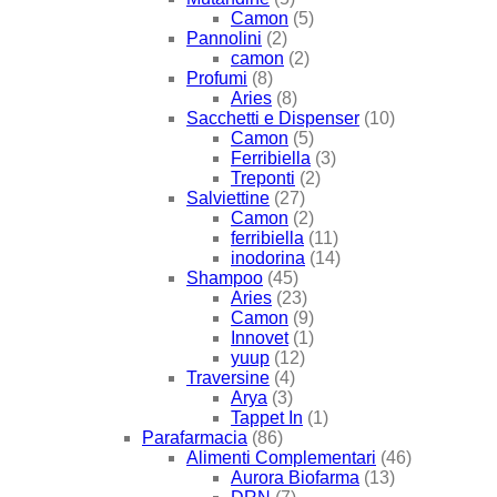
Camon
(5)
Pannolini
(2)
camon
(2)
Profumi
(8)
Aries
(8)
Sacchetti e Dispenser
(10)
Camon
(5)
Ferribiella
(3)
Treponti
(2)
Salviettine
(27)
Camon
(2)
ferribiella
(11)
inodorina
(14)
Shampoo
(45)
Aries
(23)
Camon
(9)
Innovet
(1)
yuup
(12)
Traversine
(4)
Arya
(3)
Tappet In
(1)
Parafarmacia
(86)
Alimenti Complementari
(46)
Aurora Biofarma
(13)