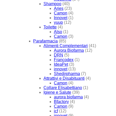
Shampoo
(40)
Aries
(23)
Camon
(4)
Innovet
(1)
yuup
(12)
Toilette
(4)
Also
(1)
Camon
(3)
Parafarmacia
(85)
Alimenti Complementari
(41)
Aurora Biofarma
(12)
DRN
(5)
Francodex
(1)
IdeaPet
(3)
innovet
(13)
Shedirpharma
(7)
Attrattivi e Disabituanti
(4)
Camon
(4)
Collare Elisabettiano
(1)
Igiene e Salute
(39)
aurora biofarma
(4)
Bfactory
(4)
Camon
(9)
icf
(12)
innovet
(9)