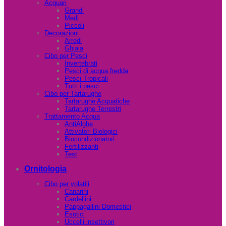
Acquari
Grandi
Medi
Piccoli
Decorazioni
Arredi
Ghiaia
Cibo per Pesci
Invertebrati
Pesci di acqua fredda
Pesci Tropicali
Tutti i pesci
Cibo per Tartarughe
Tartarughe Acquatiche
Tartarughe Terrestri
Trattamento Acqua
AntiAlghe
Attivatori Biologici
Biocondizionatori
Fertilizzanti
Test
Ornitologia
Cibo per volatili
Canarini
Cardellini
Pappagallini Domestici
Esotici
Uccelli insettivori