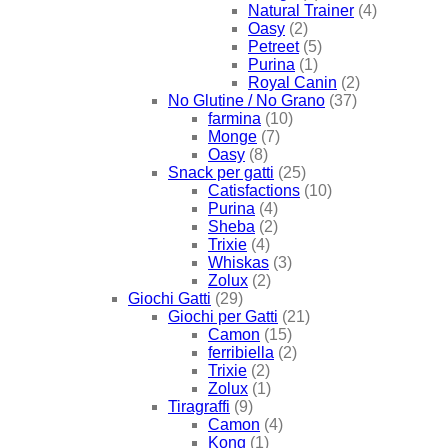
Natural Trainer
(4)
Oasy
(2)
Petreet
(5)
Purina
(1)
Royal Canin
(2)
No Glutine / No Grano
(37)
farmina
(10)
Monge
(7)
Oasy
(8)
Snack per gatti
(25)
Catisfactions
(10)
Purina
(4)
Sheba
(2)
Trixie
(4)
Whiskas
(3)
Zolux
(2)
Giochi Gatti
(29)
Giochi per Gatti
(21)
Camon
(15)
ferribiella
(2)
Trixie
(2)
Zolux
(1)
Tiragraffi
(9)
Camon
(4)
Kong
(1)