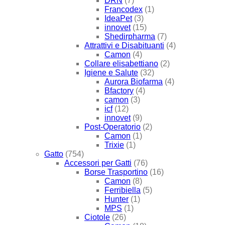
DRN
(7)
Francodex
(1)
IdeaPet
(3)
innovet
(15)
Shedirpharma
(7)
Attrattivi e Disabituanti
(4)
Camon
(4)
Collare elisabettiano
(2)
Igiene e Salute
(32)
Aurora Biofarma
(4)
Bfactory
(4)
camon
(3)
icf
(12)
innovet
(9)
Post-Operatorio
(2)
Camon
(1)
Trixie
(1)
Gatto
(754)
Accessori per Gatti
(76)
Borse Trasportino
(16)
Camon
(8)
Ferribiella
(5)
Hunter
(1)
MPS
(1)
Ciotole
(26)