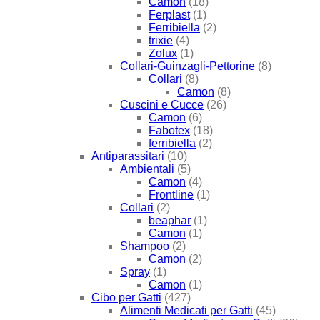
Camon
(18)
Ferplast
(1)
Ferribiella
(2)
trixie
(4)
Zolux
(1)
Collari-Guinzagli-Pettorine
(8)
Collari
(8)
Camon
(8)
Cuscini e Cucce
(26)
Camon
(6)
Fabotex
(18)
ferribiella
(2)
Antiparassitari
(10)
Ambientali
(5)
Camon
(4)
Frontline
(1)
Collari
(2)
beaphar
(1)
Camon
(1)
Shampoo
(2)
Camon
(2)
Spray
(1)
Camon
(1)
Cibo per Gatti
(427)
Alimenti Medicati per Gatti
(45)