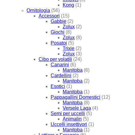
Kong
(1)
Ornitologia
(56)
Accessori
(15)
Gabbie
(2)
Zolux
(2)
Giochi
(8)
Zolux
(8)
Posatoi
(5)
Trixie
(2)
Zolux
(3)
Cibo per volatili
(24)
Canarini
(6)
Manitoba
(6)
Cardellini
(2)
Manitoba
(2)
Esotici
(1)
Manitoba
(1)
Pappagallini Domestici
(12)
Manitoba
(8)
Versele Laga
(4)
Semi per uccelli
(5)
Animalin
(5)
Uccelli insettivori
(1)
Manitoba
(1)