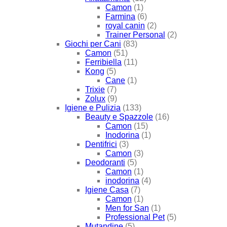
Camon
(1)
Farmina
(6)
royal canin
(2)
Trainer Personal
(2)
Giochi per Cani
(83)
Camon
(51)
Ferribiella
(11)
Kong
(5)
Cane
(1)
Trixie
(7)
Zolux
(9)
Igiene e Pulizia
(133)
Beauty e Spazzole
(16)
Camon
(15)
Inodorina
(1)
Dentifrici
(3)
Camon
(3)
Deodoranti
(5)
Camon
(1)
inodorina
(4)
Igiene Casa
(7)
Camon
(1)
Men for San
(1)
Professional Pet
(5)
Mutandine
(5)