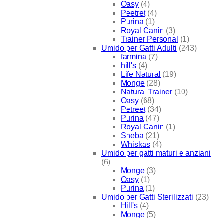
Oasy
(4)
Peetret
(4)
Purina
(1)
Royal Canin
(3)
Trainer Personal
(1)
Umido per Gatti Adulti
(243)
farmina
(7)
hill's
(4)
Life Natural
(19)
Monge
(28)
Natural Trainer
(10)
Oasy
(68)
Petreet
(34)
Purina
(47)
Royal Canin
(1)
Sheba
(21)
Whiskas
(4)
Umido per gatti maturi e anziani
(6)
Monge
(3)
Oasy
(1)
Purina
(1)
Umido per Gatti Sterilizzati
(23)
Hill's
(4)
Monge
(5)