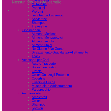
Igiene Casa
Nessun prodotto nel carrello.
Mutandine
Pannolini
Profumi
Sacchetti e Dispenser
Salviettine
Shampoo
Traversine
Cibo per cani
Alimenti Medicati
Alimenti Monoproteici
Alimenti secchi
Alimenti umidi
No Glutine / No Grano
Svezzamento-Gravidanza-Allattamento
snack
Accessori per Cani
Auto e Trasporto
Borse Trasportini
Ciotole
Collari-Guinzagli-Pettorine
Copertine
Cuscini e Cucce
Museruole e Addestramento
Paraorecchie
Antiparassitari
Ambientali
Collari
Shampoo
Spot-on