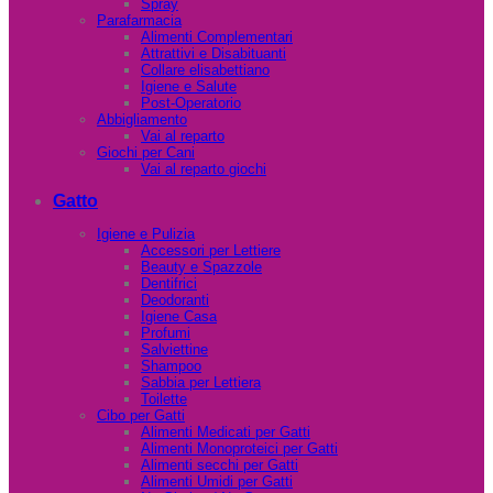
Spray
Parafarmacia
Alimenti Complementari
Attrattivi e Disabituanti
Collare elisabettiano
Igiene e Salute
Post-Operatorio
Abbigliamento
Vai al reparto
Giochi per Cani
Vai al reparto giochi
Gatto
Igiene e Pulizia
Accessori per Lettiere
Beauty e Spazzole
Dentifrici
Deodoranti
Igiene Casa
Profumi
Salviettine
Shampoo
Sabbia per Lettiera
Toilette
Cibo per Gatti
Alimenti Medicati per Gatti
Alimenti Monoproteici per Gatti
Alimenti secchi per Gatti
Alimenti Umidi per Gatti