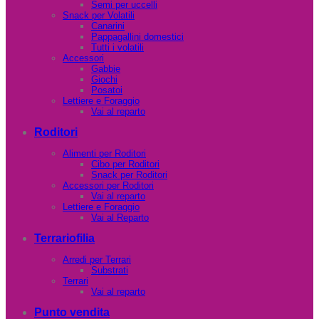
Semi per uccelli
Snack per Volatili
Canarini
Pappagallini domestici
Tutti i volatili
Accessori
Gabbie
Giochi
Posatoi
Lettiere e Foraggio
Vai al reparto
Roditori
Alimenti per Roditori
Cibo per Roditori
Snack per Roditori
Accessori per Roditori
Vai al reparto
Lettiere e Foraggio
Vai al Reparto
Terrariofilia
Arredi per Terrari
Substrati
Terrari
Vai al reparto
Punto vendita