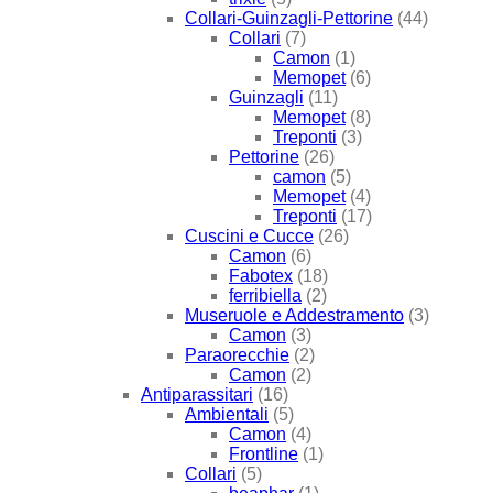
Collari-Guinzagli-Pettorine
(44)
Collari
(7)
Camon
(1)
Memopet
(6)
Guinzagli
(11)
Memopet
(8)
Treponti
(3)
Pettorine
(26)
camon
(5)
Memopet
(4)
Treponti
(17)
Cuscini e Cucce
(26)
Camon
(6)
Fabotex
(18)
ferribiella
(2)
Museruole e Addestramento
(3)
Camon
(3)
Paraorecchie
(2)
Camon
(2)
Antiparassitari
(16)
Ambientali
(5)
Camon
(4)
Frontline
(1)
Collari
(5)