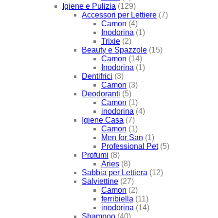
Igiene e Pulizia
(129)
Accessori per Lettiere
(7)
Camon
(4)
Inodorina
(1)
Trixie
(2)
Beauty e Spazzole
(15)
Camon
(14)
Inodorina
(1)
Dentifrici
(3)
Camon
(3)
Deodoranti
(5)
Camon
(1)
inodorina
(4)
Igiene Casa
(7)
Camon
(1)
Men for San
(1)
Professional Pet
(5)
Profumi
(8)
Aries
(8)
Sabbia per Lettiera
(12)
Salviettine
(27)
Camon
(2)
ferribiella
(11)
inodorina
(14)
Shampoo
(40)