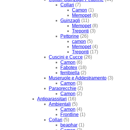
Collari
(7)
Camon
(1)
Memopet
(6)
Guinzagli
(11)
Memopet
(8)
Treponti
(3)
Pettorine
(26)
camon
(5)
Memopet
(4)
Treponti
(17)
Cuscini e Cucce
(26)
Camon
(6)
Fabotex
(18)
ferribiella
(2)
Museruole e Addestramento
(3)
Camon
(3)
Paraorecchie
(2)
Camon
(2)
Antiparassitari
(16)
Ambientali
(5)
Camon
(4)
Frontline
(1)
Collari
(5)
beaphar
(1)