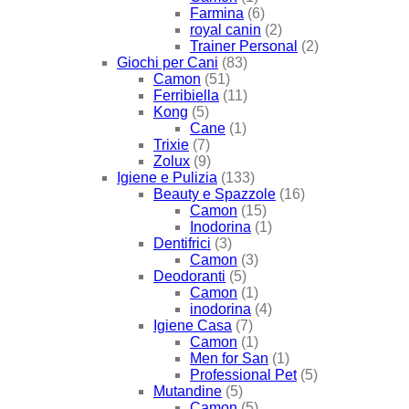
Farmina
(6)
royal canin
(2)
Trainer Personal
(2)
Giochi per Cani
(83)
Camon
(51)
Ferribiella
(11)
Kong
(5)
Cane
(1)
Trixie
(7)
Zolux
(9)
Igiene e Pulizia
(133)
Beauty e Spazzole
(16)
Camon
(15)
Inodorina
(1)
Dentifrici
(3)
Camon
(3)
Deodoranti
(5)
Camon
(1)
inodorina
(4)
Igiene Casa
(7)
Camon
(1)
Men for San
(1)
Professional Pet
(5)
Mutandine
(5)
Camon
(5)