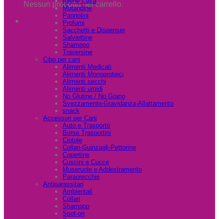
Igiene Casa
Nessun prodotto nel carrello.
Mutandine
Pannolini
Profumi
Sacchetti e Dispenser
Salviettine
Shampoo
Traversine
Cibo per cani
Alimenti Medicati
Alimenti Monoproteici
Alimenti secchi
Alimenti umidi
No Glutine / No Grano
Svezzamento-Gravidanza-Allattamento
snack
Accessori per Cani
Auto e Trasporto
Borse Trasportini
Ciotole
Collari-Guinzagli-Pettorine
Copertine
Cuscini e Cucce
Museruole e Addestramento
Paraorecchie
Antiparassitari
Ambientali
Collari
Shampoo
Spot-on