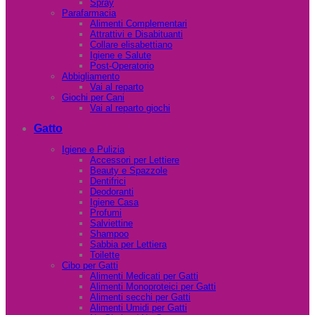
Spray
Parafarmacia
Alimenti Complementari
Attrattivi e Disabituanti
Collare elisabettiano
Igiene e Salute
Post-Operatorio
Abbigliamento
Vai al reparto
Giochi per Cani
Vai al reparto giochi
Gatto
Igiene e Pulizia
Accessori per Lettiere
Beauty e Spazzole
Dentifrici
Deodoranti
Igiene Casa
Profumi
Salviettine
Shampoo
Sabbia per Lettiera
Toilette
Cibo per Gatti
Alimenti Medicati per Gatti
Alimenti Monoproteici per Gatti
Alimenti secchi per Gatti
Alimenti Umidi per Gatti