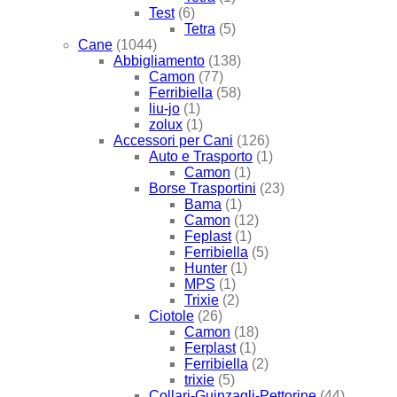
Test
(6)
Tetra
(5)
Cane
(1044)
Abbigliamento
(138)
Camon
(77)
Ferribiella
(58)
liu-jo
(1)
zolux
(1)
Accessori per Cani
(126)
Auto e Trasporto
(1)
Camon
(1)
Borse Trasportini
(23)
Bama
(1)
Camon
(12)
Feplast
(1)
Ferribiella
(5)
Hunter
(1)
MPS
(1)
Trixie
(2)
Ciotole
(26)
Camon
(18)
Ferplast
(1)
Ferribiella
(2)
trixie
(5)
Collari-Guinzagli-Pettorine
(44)