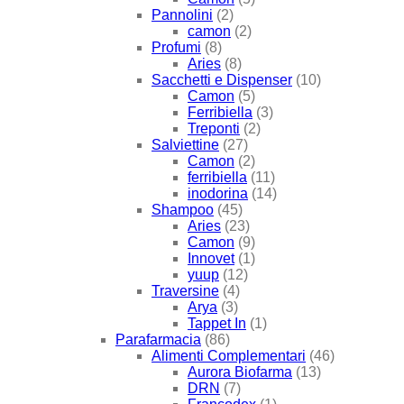
Pannolini
(2)
camon
(2)
Profumi
(8)
Aries
(8)
Sacchetti e Dispenser
(10)
Camon
(5)
Ferribiella
(3)
Treponti
(2)
Salviettine
(27)
Camon
(2)
ferribiella
(11)
inodorina
(14)
Shampoo
(45)
Aries
(23)
Camon
(9)
Innovet
(1)
yuup
(12)
Traversine
(4)
Arya
(3)
Tappet In
(1)
Parafarmacia
(86)
Alimenti Complementari
(46)
Aurora Biofarma
(13)
DRN
(7)