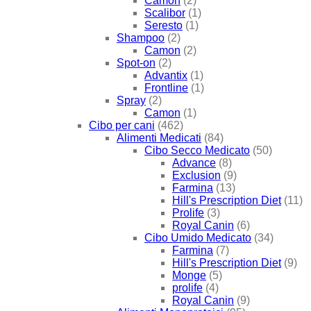
Camon
(2)
Scalibor
(1)
Seresto
(1)
Shampoo
(2)
Camon
(2)
Spot-on
(2)
Advantix
(1)
Frontline
(1)
Spray
(2)
Camon
(1)
Cibo per cani
(462)
Alimenti Medicati
(84)
Cibo Secco Medicato
(50)
Advance
(8)
Exclusion
(9)
Farmina
(13)
Hill's Prescription Diet
(11)
Prolife
(3)
Royal Canin
(6)
Cibo Umido Medicato
(34)
Farmina
(7)
Hill's Prescription Diet
(9)
Monge
(5)
prolife
(4)
Royal Canin
(9)