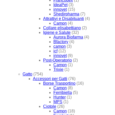
Francodex
(1)
IdeaPet
(3)
innovet
(15)
Shedirpharma
(7)
Attrattivi e Disabituanti
(4)
Camon
(4)
Collare elisabettiano
(2)
Igiene e Salute
(32)
Aurora Biofarma
(4)
Bfactory
(4)
camon
(3)
icf
(12)
innovet
(9)
Post-Operatorio
(2)
Camon
(1)
Trixie
(1)
Gatto
(754)
Accessori per Gatti
(76)
Borse Trasportino
(16)
Camon
(8)
Ferribiella
(5)
Hunter
(1)
MPS
(1)
Ciotole
(26)
Camon
(18)