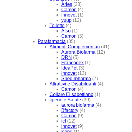
Aries
(23)
Camon
(4)
Innovet
(1)
yuup
(12)
Toilette
(4)
Also
(1)
Camon
(3)
Parafarmacia
(85)
Alimenti Complementari
(41)
Aurora Biofarma
(12)
DRN
(5)
Francodex
(1)
IdeaPet
(3)
innovet
(13)
Shedirpharma
(7)
Attrattivi e Disabituanti
(4)
Camon
(4)
Collare Elisabettiano
(1)
Igiene e Salute
(39)
aurora biofarma
(4)
Bfactory
(4)
Camon
(9)
icf
(12)
innovet
(9)
Kong
(1)