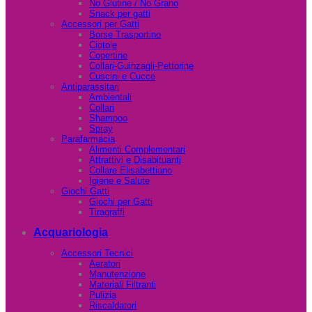
No Glutine / No Grano
Snack per gatti
Accessori per Gatti
Borse Trasportino
Ciotole
Copertine
Collari-Guinzagli-Pettorine
Cuscini e Cucce
Antiparassitari
Ambientali
Collari
Shampoo
Spray
Parafarmacia
Alimenti Complementari
Attrattivi e Disabituanti
Collare Elisabettiano
Igiene e Salute
Giochi Gatti
Giochi per Gatti
Tiragraffi
Acquariologia
Accessori Tecnici
Aeratori
Manutenzione
Materiali Filtranti
Pulizia
Riscaldatori