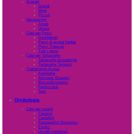
Acquari
Grandi
Medi
Piccoli
Decorazioni
Arredi
Ghiaia
Cibo per Pesci
Invertebrati
Pesci di acqua fredda
Pesci Tropicali
Tutti i pesci
Cibo per Tartarughe
Tartarughe Acquatiche
Tartarughe Terrestri
Trattamento Acqua
AntiAlghe
Attivatori Biologici
Biocondizionatori
Fertilizzanti
Test
Ornitologia
Cibo per volatili
Canarini
Cardellini
Pappagallini Domestici
Esotici
Uccelli insettivori