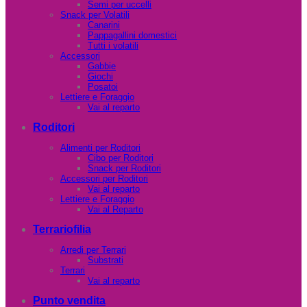
Semi per uccelli
Snack per Volatili
Canarini
Pappagallini domestici
Tutti i volatili
Accessori
Gabbie
Giochi
Posatoi
Lettiere e Foraggio
Vai al reparto
Roditori
Alimenti per Roditori
Cibo per Roditori
Snack per Roditori
Accessori per Roditori
Vai al reparto
Lettiere e Foraggio
Vai al Reparto
Terrariofilia
Arredi per Terrari
Substrati
Terrari
Vai al reparto
Punto vendita