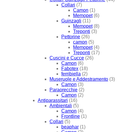
Collari
(7)
Camon
(1)
Memopet
(6)
Guinzagli
(11)
Memopet
(8)
Treponti
(3)
Pettorine
(26)
camon
(5)
Memopet
(4)
Treponti
(17)
Cuscini e Cucce
(26)
Camon
(6)
Fabotex
(18)
ferribiella
(2)
Museruole e Addestramento
(3)
Camon
(3)
Paraorecchie
(2)
Camon
(2)
Antiparassitari
(16)
Ambientali
(5)
Camon
(4)
Frontline
(1)
Collari
(5)
beaphar
(1)