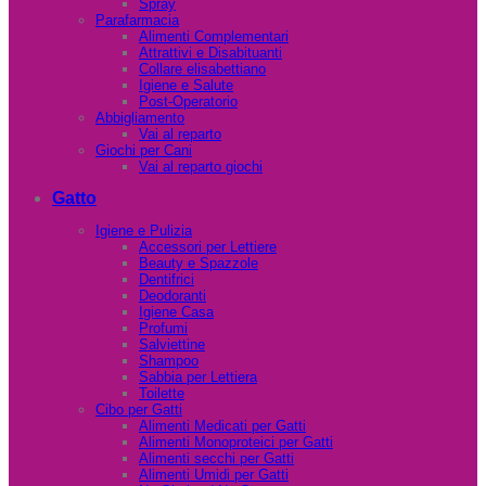
Spray
Parafarmacia
Alimenti Complementari
Attrattivi e Disabituanti
Collare elisabettiano
Igiene e Salute
Post-Operatorio
Abbigliamento
Vai al reparto
Giochi per Cani
Vai al reparto giochi
Gatto
Igiene e Pulizia
Accessori per Lettiere
Beauty e Spazzole
Dentifrici
Deodoranti
Igiene Casa
Profumi
Salviettine
Shampoo
Sabbia per Lettiera
Toilette
Cibo per Gatti
Alimenti Medicati per Gatti
Alimenti Monoproteici per Gatti
Alimenti secchi per Gatti
Alimenti Umidi per Gatti