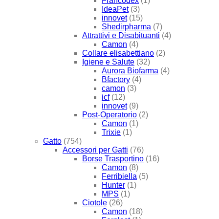
Francodex
(1)
IdeaPet
(3)
innovet
(15)
Shedirpharma
(7)
Attrattivi e Disabituanti
(4)
Camon
(4)
Collare elisabettiano
(2)
Igiene e Salute
(32)
Aurora Biofarma
(4)
Bfactory
(4)
camon
(3)
icf
(12)
innovet
(9)
Post-Operatorio
(2)
Camon
(1)
Trixie
(1)
Gatto
(754)
Accessori per Gatti
(76)
Borse Trasportino
(16)
Camon
(8)
Ferribiella
(5)
Hunter
(1)
MPS
(1)
Ciotole
(26)
Camon
(18)