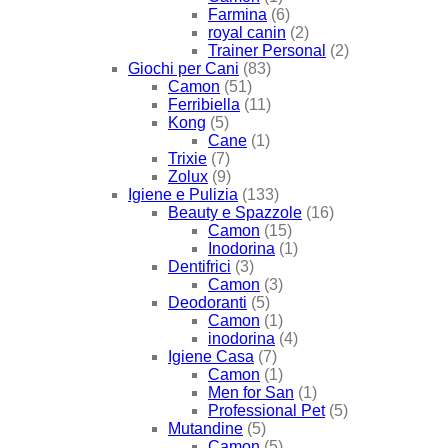
Farmina
(6)
royal canin
(2)
Trainer Personal
(2)
Giochi per Cani
(83)
Camon
(51)
Ferribiella
(11)
Kong
(5)
Cane
(1)
Trixie
(7)
Zolux
(9)
Igiene e Pulizia
(133)
Beauty e Spazzole
(16)
Camon
(15)
Inodorina
(1)
Dentifrici
(3)
Camon
(3)
Deodoranti
(5)
Camon
(1)
inodorina
(4)
Igiene Casa
(7)
Camon
(1)
Men for San
(1)
Professional Pet
(5)
Mutandine
(5)
Camon
(5)