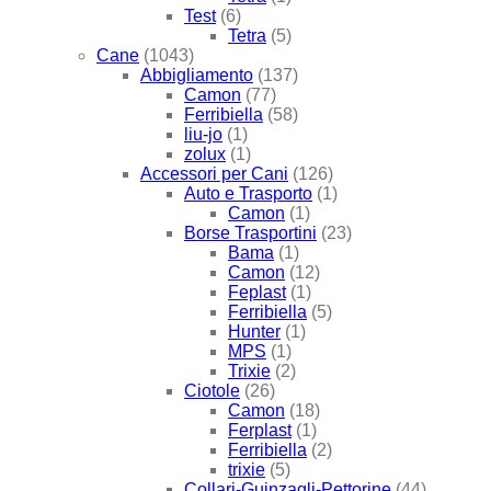
Test
(6)
Tetra
(5)
Cane
(1043)
Abbigliamento
(137)
Camon
(77)
Ferribiella
(58)
liu-jo
(1)
zolux
(1)
Accessori per Cani
(126)
Auto e Trasporto
(1)
Camon
(1)
Borse Trasportini
(23)
Bama
(1)
Camon
(12)
Feplast
(1)
Ferribiella
(5)
Hunter
(1)
MPS
(1)
Trixie
(2)
Ciotole
(26)
Camon
(18)
Ferplast
(1)
Ferribiella
(2)
trixie
(5)
Collari-Guinzagli-Pettorine
(44)