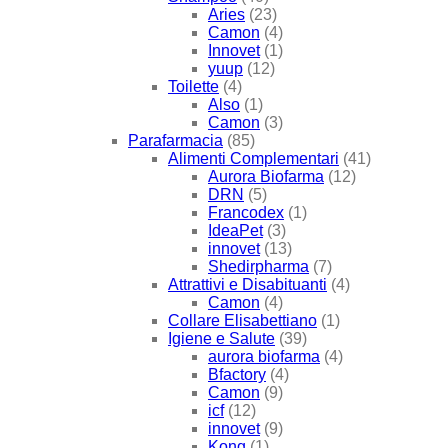
Aries
(23)
Camon
(4)
Innovet
(1)
yuup
(12)
Toilette
(4)
Also
(1)
Camon
(3)
Parafarmacia
(85)
Alimenti Complementari
(41)
Aurora Biofarma
(12)
DRN
(5)
Francodex
(1)
IdeaPet
(3)
innovet
(13)
Shedirpharma
(7)
Attrattivi e Disabituanti
(4)
Camon
(4)
Collare Elisabettiano
(1)
Igiene e Salute
(39)
aurora biofarma
(4)
Bfactory
(4)
Camon
(9)
icf
(12)
innovet
(9)
Kong
(1)