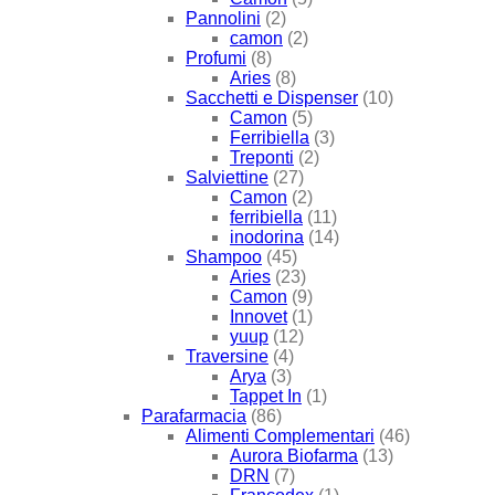
Pannolini
(2)
camon
(2)
Profumi
(8)
Aries
(8)
Sacchetti e Dispenser
(10)
Camon
(5)
Ferribiella
(3)
Treponti
(2)
Salviettine
(27)
Camon
(2)
ferribiella
(11)
inodorina
(14)
Shampoo
(45)
Aries
(23)
Camon
(9)
Innovet
(1)
yuup
(12)
Traversine
(4)
Arya
(3)
Tappet In
(1)
Parafarmacia
(86)
Alimenti Complementari
(46)
Aurora Biofarma
(13)
DRN
(7)