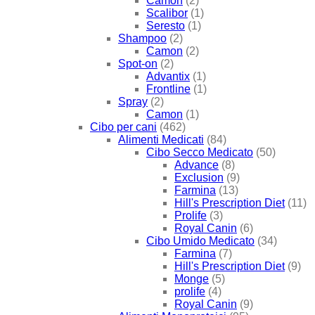
Camon
(2)
Scalibor
(1)
Seresto
(1)
Shampoo
(2)
Camon
(2)
Spot-on
(2)
Advantix
(1)
Frontline
(1)
Spray
(2)
Camon
(1)
Cibo per cani
(462)
Alimenti Medicati
(84)
Cibo Secco Medicato
(50)
Advance
(8)
Exclusion
(9)
Farmina
(13)
Hill's Prescription Diet
(11)
Prolife
(3)
Royal Canin
(6)
Cibo Umido Medicato
(34)
Farmina
(7)
Hill's Prescription Diet
(9)
Monge
(5)
prolife
(4)
Royal Canin
(9)