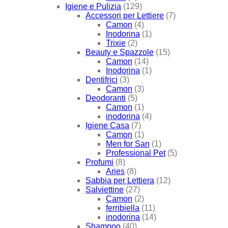
Igiene e Pulizia
(129)
Accessori per Lettiere
(7)
Camon
(4)
Inodorina
(1)
Trixie
(2)
Beauty e Spazzole
(15)
Camon
(14)
Inodorina
(1)
Dentifrici
(3)
Camon
(3)
Deodoranti
(5)
Camon
(1)
inodorina
(4)
Igiene Casa
(7)
Camon
(1)
Men for San
(1)
Professional Pet
(5)
Profumi
(8)
Aries
(8)
Sabbia per Lettiera
(12)
Salviettine
(27)
Camon
(2)
ferribiella
(11)
inodorina
(14)
Shampoo
(40)