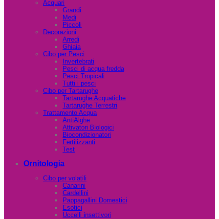
Acquari
Grandi
Medi
Piccoli
Decorazioni
Arredi
Ghiaia
Cibo per Pesci
Invertebrati
Pesci di acqua fredda
Pesci Tropicali
Tutti i pesci
Cibo per Tartarughe
Tartarughe Acquatiche
Tartarughe Terrestri
Trattamento Acqua
AntiAlghe
Attivatori Biologici
Biocondizionatori
Fertilizzanti
Test
Ornitologia
Cibo per volatili
Canarini
Cardellini
Pappagallini Domestici
Esotici
Uccelli insettivori