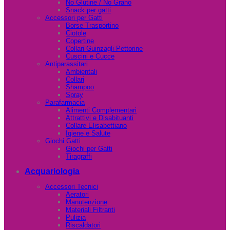
No Glutine / No Grano
Snack per gatti
Accessori per Gatti
Borse Trasportino
Ciotole
Copertine
Collari-Guinzagli-Pettorine
Cuscini e Cucce
Antiparassitari
Ambientali
Collari
Shampoo
Spray
Parafarmacia
Alimenti Complementari
Attrattivi e Disabituanti
Collare Elisabettiano
Igiene e Salute
Giochi Gatti
Giochi per Gatti
Tiragraffi
Acquariologia
Accessori Tecnici
Aeratori
Manutenzione
Materiali Filtranti
Pulizia
Riscaldatori