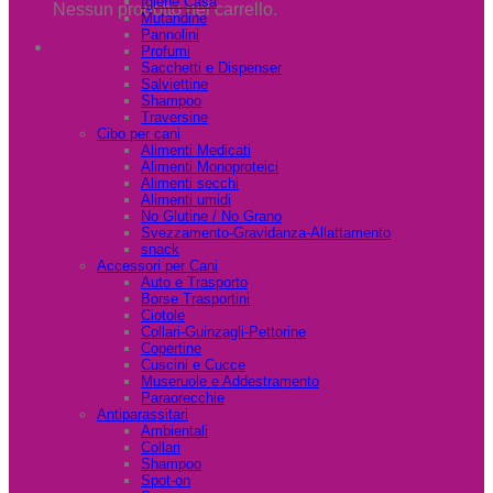
Igiene Casa
Nessun prodotto nel carrello.
Mutandine
Pannolini
Profumi
Sacchetti e Dispenser
Salviettine
Shampoo
Traversine
Cibo per cani
Alimenti Medicati
Alimenti Monoproteici
Alimenti secchi
Alimenti umidi
No Glutine / No Grano
Svezzamento-Gravidanza-Allattamento
snack
Accessori per Cani
Auto e Trasporto
Borse Trasportini
Ciotole
Collari-Guinzagli-Pettorine
Copertine
Cuscini e Cucce
Museruole e Addestramento
Paraorecchie
Antiparassitari
Ambientali
Collari
Shampoo
Spot-on