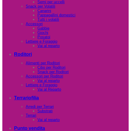
Semi per uccelli
Snack per Volatili
Canarini
Pappagallini domestici
Tutti i volatili
Accessori
Gabbie
Giochi
Posatoi
Lettiere e Foraggio
Vai al reparto
Roditori
Alimenti per Roditori
Cibo per Roditori
Snack per Roditori
Accessori per Roditori
Vai al reparto
Lettiere e Foraggio
Vai al Reparto
Terrariofilia
Arredi per Terrari
Substrati
Terrari
Vai al reparto
Punto vendita