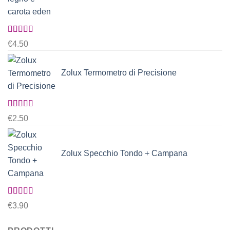
Valutato
€
4.50
5.00
su 5
Zolux Termometro di Precisione
Valutato
€
2.50
5.00
su 5
Zolux Specchio Tondo + Campana
Valutato
€
3.90
5.00
su 5