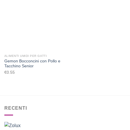
Aggiungi
alla lista
dei
desideri
ALIMENTI UMIDI PER GATTI
Gemon Bocconcini con Pollo e
Tacchino Senior
€
0.55
RECENTI