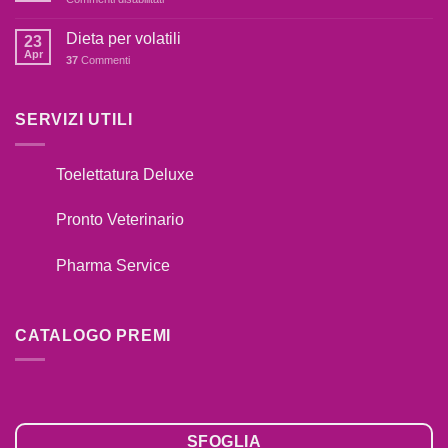
IL
Catalogo
TUO
Premi
Dieta per volatili
CANE
23
2020
Apr
TIRA
37
Commenti
AL
GUINZAGLIO??
SERVIZI UTILI
Toelettatura Deluxe
Pronto Veterinario
Pharma Service
CATALOGO PREMI
SFOGLIA