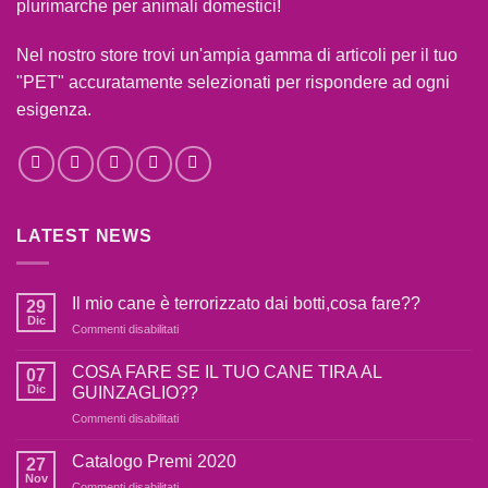
plurimarche per animali domestici!
Nel nostro store trovi un'ampia gamma di articoli per il tuo
"PET" accuratamente selezionati per rispondere ad ogni
esigenza.
LATEST NEWS
Il mio cane è terrorizzato dai botti,cosa fare??
29
Dic
Commenti disabilitati
su
Il
mio
COSA FARE SE IL TUO CANE TIRA AL
07
cane
Dic
GUINZAGLIO??
è
Commenti disabilitati
su
terrorizzato
COSA
dai
FARE
Catalogo Premi 2020
botti,cosa
27
SE
fare??
Nov
Commenti disabilitati
su