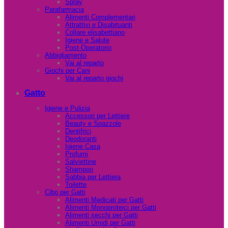
Spray
Parafarmacia
Alimenti Complementari
Attrattivi e Disabituanti
Collare elisabettiano
Igiene e Salute
Post-Operatorio
Abbigliamento
Vai al reparto
Giochi per Cani
Vai al reparto giochi
Gatto
Igiene e Pulizia
Accessori per Lettiere
Beauty e Spazzole
Dentifrici
Deodoranti
Igiene Casa
Profumi
Salviettine
Shampoo
Sabbia per Lettiera
Toilette
Cibo per Gatti
Alimenti Medicati per Gatti
Alimenti Monoproteici per Gatti
Alimenti secchi per Gatti
Alimenti Umidi per Gatti