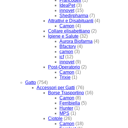
Francodex
(1)
IdeaPet
(3)
innovet
(15)
Shedirpharma
(7)
Attrattivi e Disabituanti
(4)
Camon
(4)
Collare elisabettiano
(2)
Igiene e Salute
(32)
Aurora Biofarma
(4)
Bfactory
(4)
camon
(3)
icf
(12)
innovet
(9)
Post-Operatorio
(2)
Camon
(1)
Trixie
(1)
Gatto
(754)
Accessori per Gatti
(76)
Borse Trasportino
(16)
Camon
(8)
Ferribiella
(5)
Hunter
(1)
MPS
(1)
Ciotole
(26)
Camon
(18)