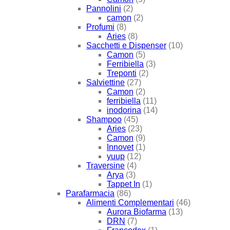
Pannolini
(2)
camon
(2)
Profumi
(8)
Aries
(8)
Sacchetti e Dispenser
(10)
Camon
(5)
Ferribiella
(3)
Treponti
(2)
Salviettine
(27)
Camon
(2)
ferribiella
(11)
inodorina
(14)
Shampoo
(45)
Aries
(23)
Camon
(9)
Innovet
(1)
yuup
(12)
Traversine
(4)
Arya
(3)
Tappet In
(1)
Parafarmacia
(86)
Alimenti Complementari
(46)
Aurora Biofarma
(13)
DRN
(7)