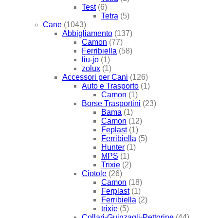
Test
(6)
Tetra
(5)
Cane
(1043)
Abbigliamento
(137)
Camon
(77)
Ferribiella
(58)
liu-jo
(1)
zolux
(1)
Accessori per Cani
(126)
Auto e Trasporto
(1)
Camon
(1)
Borse Trasportini
(23)
Bama
(1)
Camon
(12)
Feplast
(1)
Ferribiella
(5)
Hunter
(1)
MPS
(1)
Trixie
(2)
Ciotole
(26)
Camon
(18)
Ferplast
(1)
Ferribiella
(2)
trixie
(5)
Collari-Guinzagli-Pettorine
(44)