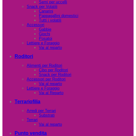
Semi per uccelli
Snack per Volatili
Canarini
Pappagallini domestici
Tutti i volatili
Accessori
Gabbie
Giochi
Posatoi
Lettiere e Foraggio
Vai al reparto
Roditori
Alimenti per Roditori
Cibo per Roditori
Snack per Roditori
Accessori per Roditori
Vai al reparto
Lettiere e Foraggio
Vai al Reparto
Terrariofilia
Arredi per Terrari
Substrati
Terrari
Vai al reparto
Punto vendita