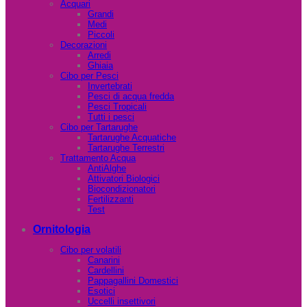
Acquari
Grandi
Medi
Piccoli
Decorazioni
Arredi
Ghiaia
Cibo per Pesci
Invertebrati
Pesci di acqua fredda
Pesci Tropicali
Tutti i pesci
Cibo per Tartarughe
Tartarughe Acquatiche
Tartarughe Terrestri
Trattamento Acqua
AntiAlghe
Attivatori Biologici
Biocondizionatori
Fertilizzanti
Test
Ornitologia
Cibo per volatili
Canarini
Cardellini
Pappagallini Domestici
Esotici
Uccelli insettivori