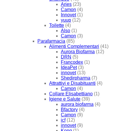
Aries
(23)
Camon
(4)
Innovet
(1)
yuup
(12)
Toilette
(4)
Also
(1)
Camon
(3)
Parafarmacia
(85)
Alimenti Complementari
(41)
Aurora Biofarma
(12)
DRN
(5)
Francodex
(1)
IdeaPet
(3)
innovet
(13)
Shedirpharma
(7)
Attrattivi e Disabituanti
(4)
Camon
(4)
Collare Elisabettiano
(1)
Igiene e Salute
(39)
aurora biofarma
(4)
Bfactory
(4)
Camon
(9)
icf
(12)
innovet
(9)
Kong
(1)