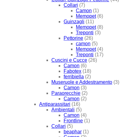
Collari
(7)
Camon
(1)
Memopet
(6)
Guinzagli
(11)
Memopet
(8)
Treponti
(3)
Pettorine
(26)
camon
(5)
Memopet
(4)
Treponti
(17)
Cuscini e Cucce
(26)
Camon
(6)
Fabotex
(18)
ferribiella
(2)
Museruole e Addestramento
(3)
Camon
(3)
Paraorecchie
(2)
Camon
(2)
Antiparassitari
(16)
Ambientali
(5)
Camon
(4)
Frontline
(1)
Collari
(5)
beaphar
(1)