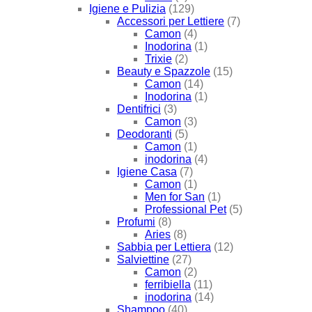
Igiene e Pulizia
(129)
Accessori per Lettiere
(7)
Camon
(4)
Inodorina
(1)
Trixie
(2)
Beauty e Spazzole
(15)
Camon
(14)
Inodorina
(1)
Dentifrici
(3)
Camon
(3)
Deodoranti
(5)
Camon
(1)
inodorina
(4)
Igiene Casa
(7)
Camon
(1)
Men for San
(1)
Professional Pet
(5)
Profumi
(8)
Aries
(8)
Sabbia per Lettiera
(12)
Salviettine
(27)
Camon
(2)
ferribiella
(11)
inodorina
(14)
Shampoo
(40)