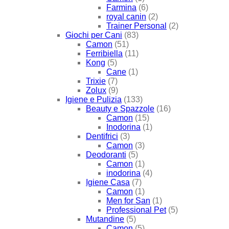
Farmina
(6)
royal canin
(2)
Trainer Personal
(2)
Giochi per Cani
(83)
Camon
(51)
Ferribiella
(11)
Kong
(5)
Cane
(1)
Trixie
(7)
Zolux
(9)
Igiene e Pulizia
(133)
Beauty e Spazzole
(16)
Camon
(15)
Inodorina
(1)
Dentifrici
(3)
Camon
(3)
Deodoranti
(5)
Camon
(1)
inodorina
(4)
Igiene Casa
(7)
Camon
(1)
Men for San
(1)
Professional Pet
(5)
Mutandine
(5)
Camon
(5)