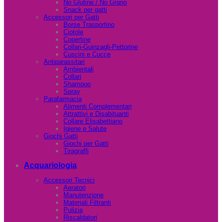
No Glutine / No Grano
Snack per gatti
Accessori per Gatti
Borse Trasportino
Ciotole
Copertine
Collari-Guinzagli-Pettorine
Cuscini e Cucce
Antiparassitari
Ambientali
Collari
Shampoo
Spray
Parafarmacia
Alimenti Complementari
Attrattivi e Disabituanti
Collare Elisabettiano
Igiene e Salute
Giochi Gatti
Giochi per Gatti
Tiragraffi
Acquariologia
Accessori Tecnici
Aeratori
Manutenzione
Materiali Filtranti
Pulizia
Riscaldatori