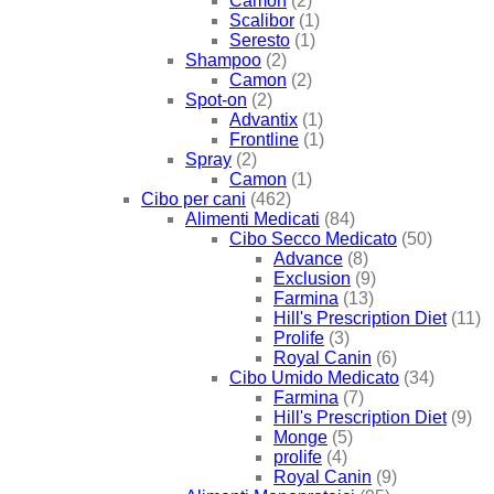
Camon
(2)
Scalibor
(1)
Seresto
(1)
Shampoo
(2)
Camon
(2)
Spot-on
(2)
Advantix
(1)
Frontline
(1)
Spray
(2)
Camon
(1)
Cibo per cani
(462)
Alimenti Medicati
(84)
Cibo Secco Medicato
(50)
Advance
(8)
Exclusion
(9)
Farmina
(13)
Hill's Prescription Diet
(11)
Prolife
(3)
Royal Canin
(6)
Cibo Umido Medicato
(34)
Farmina
(7)
Hill's Prescription Diet
(9)
Monge
(5)
prolife
(4)
Royal Canin
(9)