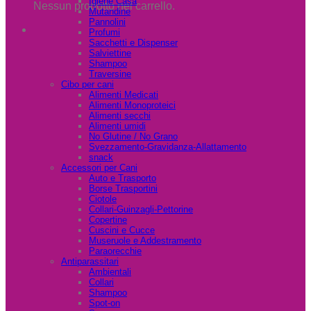
Igiene Casa
Nessun prodotto nel carrello.
Mutandine
Pannolini
Profumi
Sacchetti e Dispenser
Salviettine
Shampoo
Traversine
Cibo per cani
Alimenti Medicati
Alimenti Monoproteici
Alimenti secchi
Alimenti umidi
No Glutine / No Grano
Svezzamento-Gravidanza-Allattamento
snack
Accessori per Cani
Auto e Trasporto
Borse Trasportini
Ciotole
Collari-Guinzagli-Pettorine
Copertine
Cuscini e Cucce
Museruole e Addestramento
Paraorecchie
Antiparassitari
Ambientali
Collari
Shampoo
Spot-on