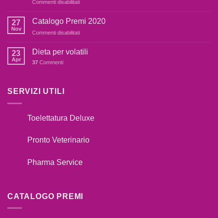
su
Commenti disabilitati
terrorizzato
COSA
dai
FARE
botti,cosa
Catalogo Premi 2020
27
SE
fare??
Nov
su
Commenti disabilitati
IL
Catalogo
TUO
Premi
Dieta per volatili
CANE
23
2020
Apr
TIRA
37
Commenti
AL
GUINZAGLIO??
SERVIZI UTILI
Toelettatura Deluxe
Pronto Veterinario
Pharma Service
CATALOGO PREMI