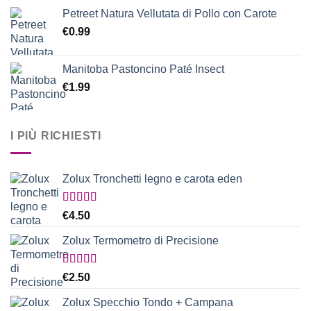
Petreet Natura Vellutata di Pollo con Carote
€
0.99
Manitoba Pastoncino Paté Insect
€
1.99
I PIÙ RICHIESTI
Zolux Tronchetti legno e carota eden
Valutato
€
4.50
5.00
su 5
Zolux Termometro di Precisione
Valutato
€
2.50
5.00
su 5
Zolux Specchio Tondo + Campana