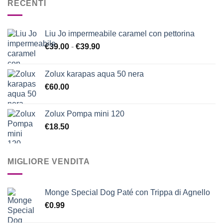
RECENTI
Liu Jo impermeabile caramel con pettorina
Fascia
€
39.00
-
€
39.90
di
prezzo:
Zolux karapas aqua 50 nera
da
€
60.00
€39.00
a
€39.90
Zolux Pompa mini 120
€
18.50
MIGLIORE VENDITA
Monge Special Dog Paté con Trippa di Agnello
€
0.99