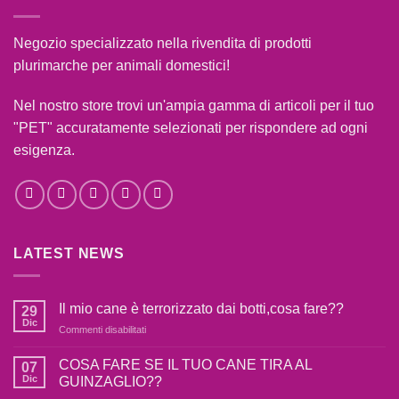
Negozio specializzato nella rivendita di prodotti
plurimarche per animali domestici!
Nel nostro store trovi un'ampia gamma di articoli per il tuo
"PET" accuratamente selezionati per rispondere ad ogni
esigenza.
LATEST NEWS
Il mio cane è terrorizzato dai botti,cosa fare??
29
Dic
su
Commenti disabilitati
Il
mio
COSA FARE SE IL TUO CANE TIRA AL
07
cane
Dic
GUINZAGLIO??
è