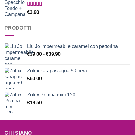
Valutato
€
3.90
5.00
su 5
PRODOTTI
Liu Jo impermeabile caramel con pettorina
Fascia
€
39.00
-
€
39.90
di
prezzo:
Zolux karapas aqua 50 nera
da
€
60.00
€39.00
a
€39.90
Zolux Pompa mini 120
€
18.50
CHI SIAMO