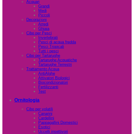
Acquari
Grandi
Medi
Piccoli
Decorazioni
Arredi
Ghiaia
Cibo per Pesci
Invertebrati
Pesci di acqua fredda
Pesci Tropicali
Tutti i pesci
Cibo per Tartarughe
Tartarughe Acquatiche
Tartarughe Terrestri
Trattamento Acqua
AntiAlghe
Attivatori Biologici
Biocondizionatori
Fertilizzanti
Test
Ornitologia
Cibo per volatili
Canarini
Cardellini
Pappagallini Domestici
Esotici
Uccelli insettivori