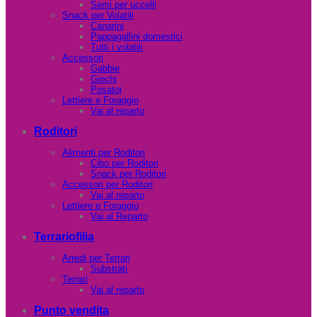
Semi per uccelli
Snack per Volatili
Canarini
Pappagallini domestici
Tutti i volatili
Accessori
Gabbie
Giochi
Posatoi
Lettiere e Foraggio
Vai al reparto
Roditori
Alimenti per Roditori
Cibo per Roditori
Snack per Roditori
Accessori per Roditori
Vai al reparto
Lettiere e Foraggio
Vai al Reparto
Terrariofilia
Arredi per Terrari
Substrati
Terrari
Vai al reparto
Punto vendita