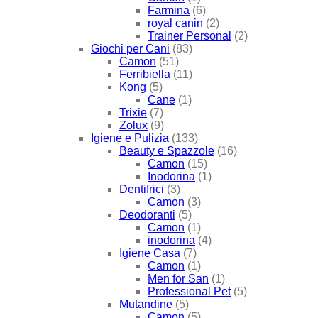
Farmina
(6)
royal canin
(2)
Trainer Personal
(2)
Giochi per Cani
(83)
Camon
(51)
Ferribiella
(11)
Kong
(5)
Cane
(1)
Trixie
(7)
Zolux
(9)
Igiene e Pulizia
(133)
Beauty e Spazzole
(16)
Camon
(15)
Inodorina
(1)
Dentifrici
(3)
Camon
(3)
Deodoranti
(5)
Camon
(1)
inodorina
(4)
Igiene Casa
(7)
Camon
(1)
Men for San
(1)
Professional Pet
(5)
Mutandine
(5)
Camon
(5)