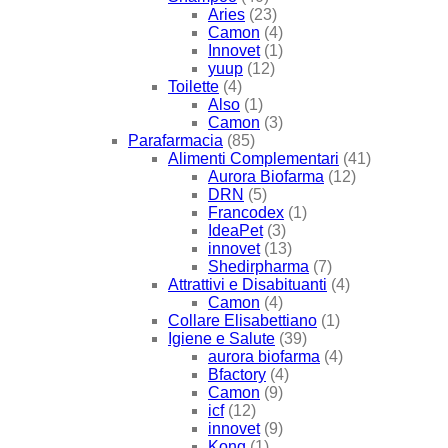
Aries
(23)
Camon
(4)
Innovet
(1)
yuup
(12)
Toilette
(4)
Also
(1)
Camon
(3)
Parafarmacia
(85)
Alimenti Complementari
(41)
Aurora Biofarma
(12)
DRN
(5)
Francodex
(1)
IdeaPet
(3)
innovet
(13)
Shedirpharma
(7)
Attrattivi e Disabituanti
(4)
Camon
(4)
Collare Elisabettiano
(1)
Igiene e Salute
(39)
aurora biofarma
(4)
Bfactory
(4)
Camon
(9)
icf
(12)
innovet
(9)
Kong
(1)