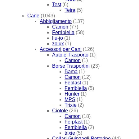
Test
(6)
Tetra
(5)
Cane
(1043)
Abbigliamento
(137)
Camon
(77)
Ferribiella
(58)
liu-jo
(1)
zolux
(1)
Accessori per Cani
(126)
Auto e Trasporto
(1)
Camon
(1)
Borse Trasportini
(23)
Bama
(1)
Camon
(12)
Feplast
(1)
Ferribiella
(5)
Hunter
(1)
MPS
(1)
Trixie
(2)
Ciotole
(26)
Camon
(18)
Ferplast
(1)
Ferribiella
(2)
trixie
(5)
Collari-Guinzagli-Pettorine
(44)