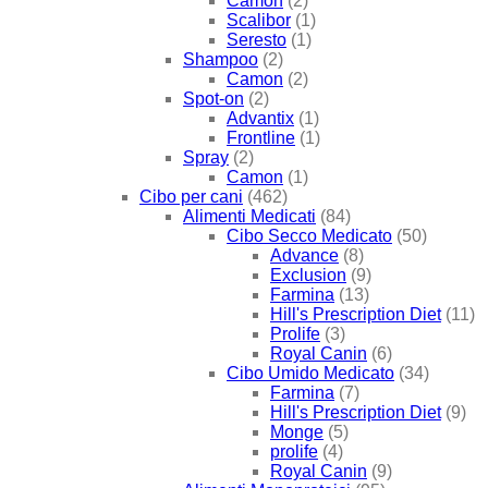
Camon
(2)
Scalibor
(1)
Seresto
(1)
Shampoo
(2)
Camon
(2)
Spot-on
(2)
Advantix
(1)
Frontline
(1)
Spray
(2)
Camon
(1)
Cibo per cani
(462)
Alimenti Medicati
(84)
Cibo Secco Medicato
(50)
Advance
(8)
Exclusion
(9)
Farmina
(13)
Hill's Prescription Diet
(11)
Prolife
(3)
Royal Canin
(6)
Cibo Umido Medicato
(34)
Farmina
(7)
Hill's Prescription Diet
(9)
Monge
(5)
prolife
(4)
Royal Canin
(9)