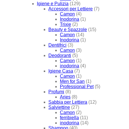
Igiene e Pulizia
(129)
Accessori per Lettiere
(7)
Camon
(4)
Inodorina
(1)
Trixie
(2)
Beauty e Spazzole
(15)
Camon
(14)
Inodorina
(1)
Dentifrici
(3)
Camon
(3)
Deodoranti
(5)
Camon
(1)
inodorina
(4)
Igiene Casa
(7)
Camon
(1)
Men for San
(1)
Professional Pet
(5)
Profumi
(8)
Aries
(8)
Sabbia per Lettiera
(12)
Salviettine
(27)
Camon
(2)
ferribiella
(11)
inodorina
(14)
Shampoo
(40)