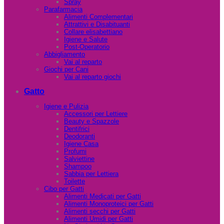
Spray
Parafarmacia
Alimenti Complementari
Attrattivi e Disabituanti
Collare elisabettiano
Igiene e Salute
Post-Operatorio
Abbigliamento
Vai al reparto
Giochi per Cani
Vai al reparto giochi
Gatto
Igiene e Pulizia
Accessori per Lettiere
Beauty e Spazzole
Dentifrici
Deodoranti
Igiene Casa
Profumi
Salviettine
Shampoo
Sabbia per Lettiera
Toilette
Cibo per Gatti
Alimenti Medicati per Gatti
Alimenti Monoproteici per Gatti
Alimenti secchi per Gatti
Alimenti Umidi per Gatti