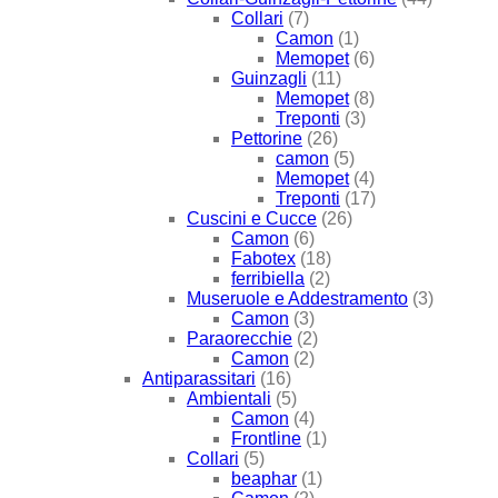
Collari
(7)
Camon
(1)
Memopet
(6)
Guinzagli
(11)
Memopet
(8)
Treponti
(3)
Pettorine
(26)
camon
(5)
Memopet
(4)
Treponti
(17)
Cuscini e Cucce
(26)
Camon
(6)
Fabotex
(18)
ferribiella
(2)
Museruole e Addestramento
(3)
Camon
(3)
Paraorecchie
(2)
Camon
(2)
Antiparassitari
(16)
Ambientali
(5)
Camon
(4)
Frontline
(1)
Collari
(5)
beaphar
(1)