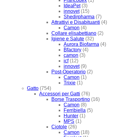
Francodex
(1)
IdeaPet
(3)
innovet
(15)
Shedirpharma
(7)
Attrattivi e Disabituanti
(4)
Camon
(4)
Collare elisabettiano
(2)
Igiene e Salute
(32)
Aurora Biofarma
(4)
Bfactory
(4)
camon
(3)
icf
(12)
innovet
(9)
Post-Operatorio
(2)
Camon
(1)
Trixie
(1)
Gatto
(754)
Accessori per Gatti
(76)
Borse Trasportino
(16)
Camon
(8)
Ferribiella
(5)
Hunter
(1)
MPS
(1)
Ciotole
(26)
Camon
(18)