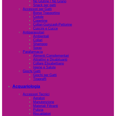
No Glutine / No Grano
Snack per gatti
Accessori per Gatti
Borse Trasportino
Ciotole
Copertine
Collari-Guinzagli-Pettorine
Cuscini e Cucce
Antiparassitari
Ambientali
Collari
Shampoo
Spray
Parafarmacia
Alimenti Complementari
Attrattivi e Disabituanti
Collare Elisabettiano
Igiene e Salute
Giochi Gatti
Giochi per Gatti
Tiragraffi
Acquariologia
Accessori Tecnici
Aeratori
Manutenzione
Materiali Filtranti
Pulizia
Riscaldatori