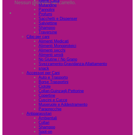
Igiene Casa
Nessun prodotto nel carrello.
Mutandine
Pannolini
Profumi
Sacchetti e Dispenser
Salviettine
Shampoo
Traversine
Cibo per cani
Alimenti Medicati
Alimenti Monoproteici
Alimenti secchi
Alimenti umidi
No Glutine / No Grano
Svezzamento-Gravidanza-Allattamento
snack
Accessori per Cani
Auto e Trasporto
Borse Trasportini
Ciotole
Collari-Guinzagli-Pettorine
Copertine
Cuscini e Cucce
Museruole e Addestramento
Paraorecchie
Antiparassitari
Ambientali
Collari
Shampoo
Spot-on