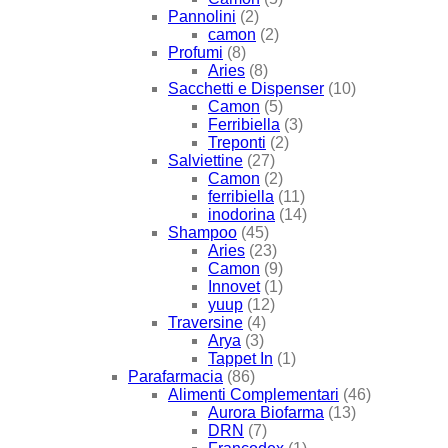
Pannolini
(2)
camon
(2)
Profumi
(8)
Aries
(8)
Sacchetti e Dispenser
(10)
Camon
(5)
Ferribiella
(3)
Treponti
(2)
Salviettine
(27)
Camon
(2)
ferribiella
(11)
inodorina
(14)
Shampoo
(45)
Aries
(23)
Camon
(9)
Innovet
(1)
yuup
(12)
Traversine
(4)
Arya
(3)
Tappet In
(1)
Parafarmacia
(86)
Alimenti Complementari
(46)
Aurora Biofarma
(13)
DRN
(7)