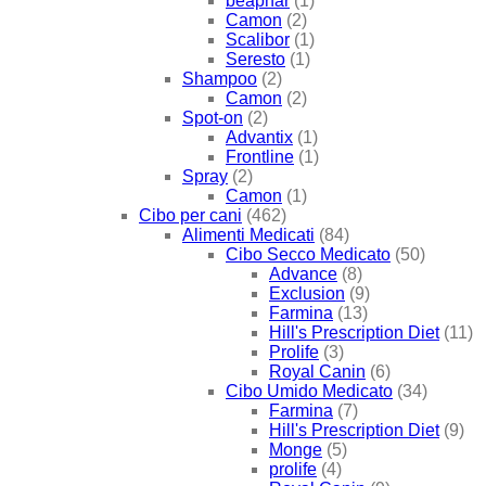
beaphar
(1)
Camon
(2)
Scalibor
(1)
Seresto
(1)
Shampoo
(2)
Camon
(2)
Spot-on
(2)
Advantix
(1)
Frontline
(1)
Spray
(2)
Camon
(1)
Cibo per cani
(462)
Alimenti Medicati
(84)
Cibo Secco Medicato
(50)
Advance
(8)
Exclusion
(9)
Farmina
(13)
Hill's Prescription Diet
(11)
Prolife
(3)
Royal Canin
(6)
Cibo Umido Medicato
(34)
Farmina
(7)
Hill's Prescription Diet
(9)
Monge
(5)
prolife
(4)