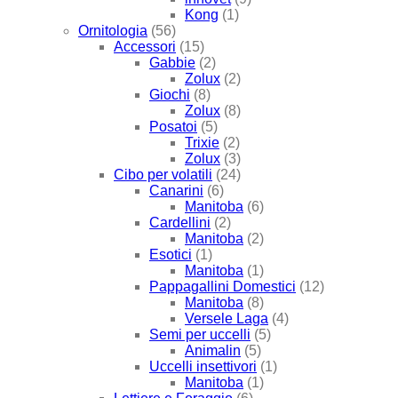
Kong
(1)
Ornitologia
(56)
Accessori
(15)
Gabbie
(2)
Zolux
(2)
Giochi
(8)
Zolux
(8)
Posatoi
(5)
Trixie
(2)
Zolux
(3)
Cibo per volatili
(24)
Canarini
(6)
Manitoba
(6)
Cardellini
(2)
Manitoba
(2)
Esotici
(1)
Manitoba
(1)
Pappagallini Domestici
(12)
Manitoba
(8)
Versele Laga
(4)
Semi per uccelli
(5)
Animalin
(5)
Uccelli insettivori
(1)
Manitoba
(1)