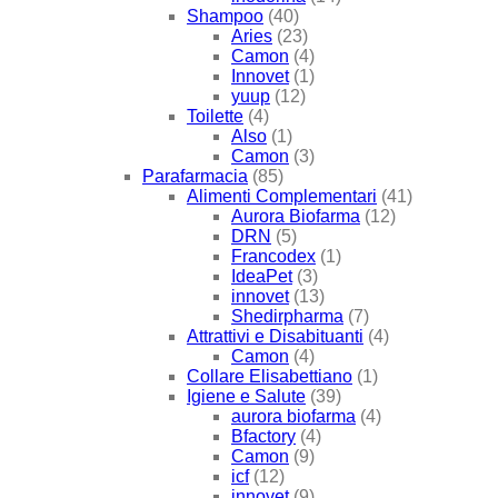
Shampoo
(40)
Aries
(23)
Camon
(4)
Innovet
(1)
yuup
(12)
Toilette
(4)
Also
(1)
Camon
(3)
Parafarmacia
(85)
Alimenti Complementari
(41)
Aurora Biofarma
(12)
DRN
(5)
Francodex
(1)
IdeaPet
(3)
innovet
(13)
Shedirpharma
(7)
Attrattivi e Disabituanti
(4)
Camon
(4)
Collare Elisabettiano
(1)
Igiene e Salute
(39)
aurora biofarma
(4)
Bfactory
(4)
Camon
(9)
icf
(12)
innovet
(9)