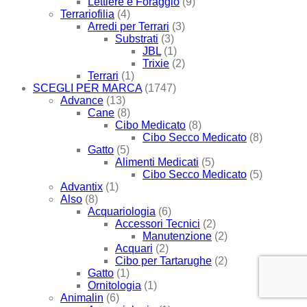
Lettiere e Foraggio
(9)
Terrariofilia
(4)
Arredi per Terrari
(3)
Substrati
(3)
JBL
(1)
Trixie
(2)
Terrari
(1)
SCEGLI PER MARCA
(1747)
Advance
(13)
Cane
(8)
Cibo Medicato
(8)
Cibo Secco Medicato
(8)
Gatto
(5)
Alimenti Medicati
(5)
Cibo Secco Medicato
(5)
Advantix
(1)
Also
(8)
Acquariologia
(6)
Accessori Tecnici
(2)
Manutenzione
(2)
Acquari
(2)
Cibo per Tartarughe
(2)
Gatto
(1)
Ornitologia
(1)
Animalin
(6)