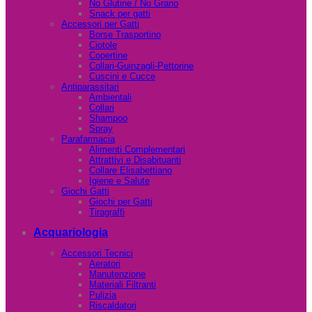
No Glutine / No Grano
Snack per gatti
Accessori per Gatti
Borse Trasportino
Ciotole
Copertine
Collari-Guinzagli-Pettorine
Cuscini e Cucce
Antiparassitari
Ambientali
Collari
Shampoo
Spray
Parafarmacia
Alimenti Complementari
Attrattivi e Disabituanti
Collare Elisabettiano
Igiene e Salute
Giochi Gatti
Giochi per Gatti
Tiragraffi
Acquariologia
Accessori Tecnici
Aeratori
Manutenzione
Materiali Filtranti
Pulizia
Riscaldatori