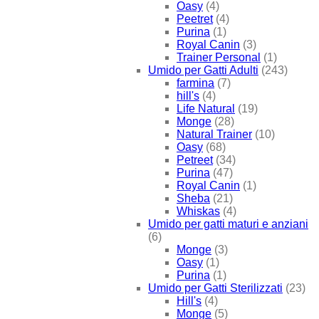
Oasy
(4)
Peetret
(4)
Purina
(1)
Royal Canin
(3)
Trainer Personal
(1)
Umido per Gatti Adulti
(243)
farmina
(7)
hill's
(4)
Life Natural
(19)
Monge
(28)
Natural Trainer
(10)
Oasy
(68)
Petreet
(34)
Purina
(47)
Royal Canin
(1)
Sheba
(21)
Whiskas
(4)
Umido per gatti maturi e anziani
(6)
Monge
(3)
Oasy
(1)
Purina
(1)
Umido per Gatti Sterilizzati
(23)
Hill's
(4)
Monge
(5)