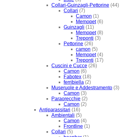
Collari-Guinzagli-Pettorine
(44)
Collari
(7)
Camon
(1)
Memopet
(6)
Guinzagli
(11)
Memopet
(8)
Treponti
(3)
Pettorine
(26)
camon
(5)
Memopet
(4)
Treponti
(17)
Cuscini e Cucce
(26)
Camon
(6)
Fabotex
(18)
ferribiella
(2)
Museruole e Addestramento
(3)
Camon
(3)
Paraorecchie
(2)
Camon
(2)
Antiparassitari
(16)
Ambientali
(5)
Camon
(4)
Frontline
(1)
Collari
(5)