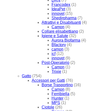
DRN
(7)
Francodex
(1)
IdeaPet
(3)
innovet
(15)
Shedirpharma
(7)
Attrattivi e Disabituanti
(4)
Camon
(4)
Collare elisabettiano
(2)
Igiene e Salute
(32)
Aurora Biofarma
(4)
Bfactory
(4)
camon
(3)
icf
(12)
innovet
(9)
Post-Operatorio
(2)
Camon
(1)
Trixie
(1)
Gatto
(754)
Accessori per Gatti
(76)
Borse Trasportino
(16)
Camon
(8)
Ferribiella
(5)
Hunter
(1)
MPS
(1)
Ciotole
(26)