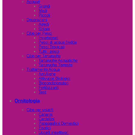
Acquari
Grandi
Medi
Piccoli
Decorazioni
Arredi
Ghiaia
Cibo per Pesci
Invertebrati
Pesci di acqua fredda
Pesci Tropicali
Tutti i pesci
Cibo per Tartarughe
Tartarughe Acquatiche
Tartarughe Terrestri
Trattamento Acqua
AntiAlghe
Attivatori Biologici
Biocondizionatori
Fertilizzanti
Test
Ornitologia
Cibo per volatili
Canarini
Cardellini
Pappagallini Domestici
Esotici
Uccelli insettivori