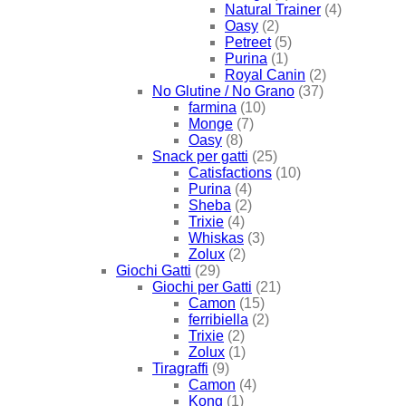
Natural Trainer
(4)
Oasy
(2)
Petreet
(5)
Purina
(1)
Royal Canin
(2)
No Glutine / No Grano
(37)
farmina
(10)
Monge
(7)
Oasy
(8)
Snack per gatti
(25)
Catisfactions
(10)
Purina
(4)
Sheba
(2)
Trixie
(4)
Whiskas
(3)
Zolux
(2)
Giochi Gatti
(29)
Giochi per Gatti
(21)
Camon
(15)
ferribiella
(2)
Trixie
(2)
Zolux
(1)
Tiragraffi
(9)
Camon
(4)
Kong
(1)