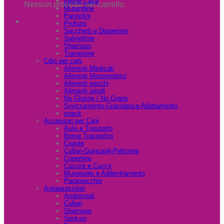
Igiene Casa
Nessun prodotto nel carrello.
Mutandine
Pannolini
Profumi
Sacchetti e Dispenser
Salviettine
Shampoo
Traversine
Cibo per cani
Alimenti Medicati
Alimenti Monoproteici
Alimenti secchi
Alimenti umidi
No Glutine / No Grano
Svezzamento-Gravidanza-Allattamento
snack
Accessori per Cani
Auto e Trasporto
Borse Trasportini
Ciotole
Collari-Guinzagli-Pettorine
Copertine
Cuscini e Cucce
Museruole e Addestramento
Paraorecchie
Antiparassitari
Ambientali
Collari
Shampoo
Spot-on