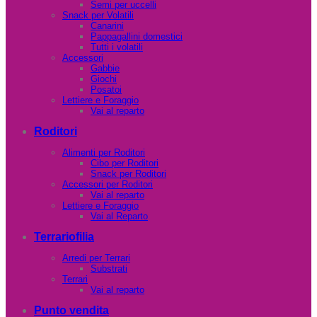
Semi per uccelli
Snack per Volatili
Canarini
Pappagallini domestici
Tutti i volatili
Accessori
Gabbie
Giochi
Posatoi
Lettiere e Foraggio
Vai al reparto
Roditori
Alimenti per Roditori
Cibo per Roditori
Snack per Roditori
Accessori per Roditori
Vai al reparto
Lettiere e Foraggio
Vai al Reparto
Terrariofilia
Arredi per Terrari
Substrati
Terrari
Vai al reparto
Punto vendita