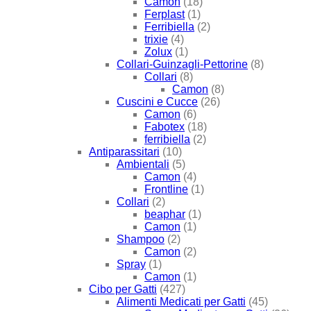
Camon
(18)
Ferplast
(1)
Ferribiella
(2)
trixie
(4)
Zolux
(1)
Collari-Guinzagli-Pettorine
(8)
Collari
(8)
Camon
(8)
Cuscini e Cucce
(26)
Camon
(6)
Fabotex
(18)
ferribiella
(2)
Antiparassitari
(10)
Ambientali
(5)
Camon
(4)
Frontline
(1)
Collari
(2)
beaphar
(1)
Camon
(1)
Shampoo
(2)
Camon
(2)
Spray
(1)
Camon
(1)
Cibo per Gatti
(427)
Alimenti Medicati per Gatti
(45)