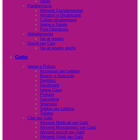
Spray
Parafarmacia
Alimenti Complementari
Attrattivi e Disabituanti
Collare elisabettiano
Igiene e Salute
Post-Operatorio
Abbigliamento
Vai al reparto
Giochi per Cani
Vai al reparto giochi
Gatto
Igiene e Pulizia
Accessori per Lettiere
Beauty e Spazzole
Dentifrici
Deodoranti
Igiene Casa
Profumi
Salviettine
Shampoo
Sabbia per Lettiera
Toilette
Cibo per Gatti
Alimenti Medicati per Gatti
Alimenti Monoproteici per Gatti
Alimenti secchi per Gatti
Alimenti Umidi per Gatti