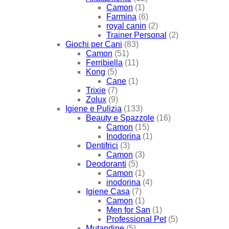
Camon
(1)
Farmina
(6)
royal canin
(2)
Trainer Personal
(2)
Giochi per Cani
(83)
Camon
(51)
Ferribiella
(11)
Kong
(5)
Cane
(1)
Trixie
(7)
Zolux
(9)
Igiene e Pulizia
(133)
Beauty e Spazzole
(16)
Camon
(15)
Inodorina
(1)
Dentifrici
(3)
Camon
(3)
Deodoranti
(5)
Camon
(1)
inodorina
(4)
Igiene Casa
(7)
Camon
(1)
Men for San
(1)
Professional Pet
(5)
Mutandine
(5)