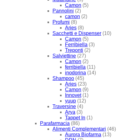
Camon
(5)
Pannolini
(2)
camon
(2)
Profumi
(8)
Aries
(8)
Sacchetti e Dispenser
(10)
Camon
(5)
Ferribiella
(3)
Treponti
(2)
Salviettine
(27)
Camon
(2)
ferribiella
(11)
inodorina
(14)
Shampoo
(45)
Aries
(23)
Camon
(9)
Innovet
(1)
yuup
(12)
Traversine
(4)
Arya
(3)
Tappet In
(1)
Parafarmacia
(86)
Alimenti Complementari
(46)
Aurora Biofarma
(13)