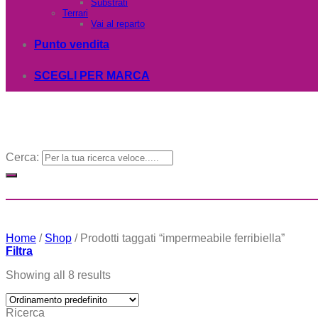
Substrati
Terrari
Vai al reparto
Punto vendita
SCEGLI PER MARCA
Cerca:
Home
/
Shop
/
Prodotti taggati “impermeabile ferribiella”
Filtra
Showing all 8 results
Ricerca