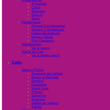
Antiparassitari
Ambientali
Collari
Shampoo
Spot-on
Spray
Parafarmacia
Alimenti Complementari
Attrattivi e Disabituanti
Collare elisabettiano
Igiene e Salute
Post-Operatorio
Abbigliamento
Vai al reparto
Giochi per Cani
Vai al reparto giochi
Gatto
Igiene e Pulizia
Accessori per Lettiere
Beauty e Spazzole
Dentifrici
Deodoranti
Igiene Casa
Profumi
Salviettine
Shampoo
Sabbia per Lettiera
Toilette