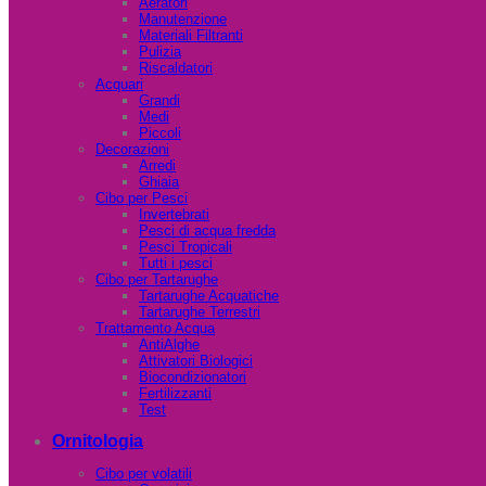
Aeratori
Manutenzione
Materiali Filtranti
Pulizia
Riscaldatori
Acquari
Grandi
Medi
Piccoli
Decorazioni
Arredi
Ghiaia
Cibo per Pesci
Invertebrati
Pesci di acqua fredda
Pesci Tropicali
Tutti i pesci
Cibo per Tartarughe
Tartarughe Acquatiche
Tartarughe Terrestri
Trattamento Acqua
AntiAlghe
Attivatori Biologici
Biocondizionatori
Fertilizzanti
Test
Ornitologia
Cibo per volatili