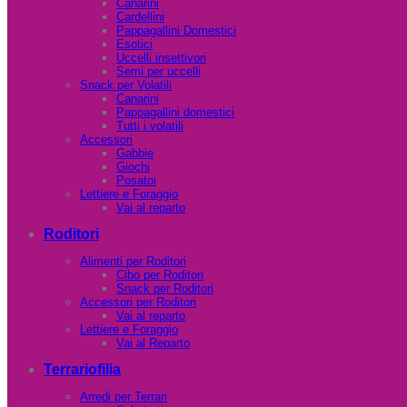
Canarini
Cardellini
Pappagallini Domestici
Esotici
Uccelli insettivori
Semi per uccelli
Snack per Volatili
Canarini
Pappagallini domestici
Tutti i volatili
Accessori
Gabbie
Giochi
Posatoi
Lettiere e Foraggio
Vai al reparto
Roditori
Alimenti per Roditori
Cibo per Roditori
Snack per Roditori
Accessori per Roditori
Vai al reparto
Lettiere e Foraggio
Vai al Reparto
Terrariofilia
Arredi per Terrari