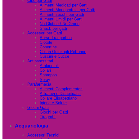
Cibo per Gatti
Alimenti Medicati per Gatti
Alimenti Monoproteici per Gatti
Alimenti secchi per Gatti
Alimenti Umidi per Gatti
No Glutine / No Grano
Snack per gatti
Accessori per Gatti
Borse Trasportino
Ciotole
Copertine
Collari-Guinzagli-Pettorine
Cuscini e Cucce
Antiparassitari
Ambientali
Collari
Shampoo
Spray
Parafarmacia
Alimenti Complementari
Attrattivi e Disabituanti
Collare Elisabettiano
Igiene e Salute
Giochi Gatti
Giochi per Gatti
Tiragraffi
Acquariologia
Accessori Tecnici