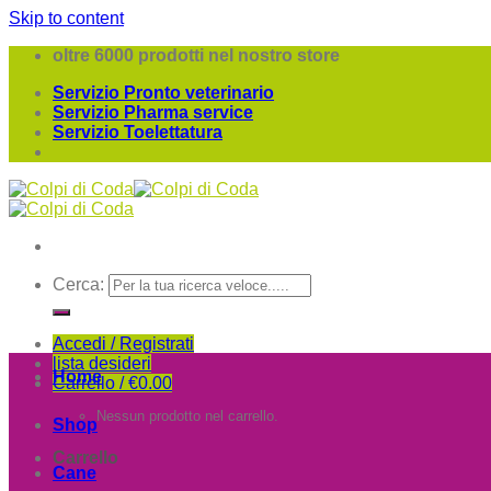
Skip to content
oltre 6000 prodotti nel nostro store
Servizio Pronto veterinario
Servizio Pharma service
Servizio Toelettatura
Cerca:
Accedi / Registrati
lista desideri
Home
Carrello /
€
0.00
Nessun prodotto nel carrello.
Shop
Carrello
Cane