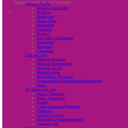
Nessun prodotto nel carrello.
Igiene e Pulizia
Beauty e Spazzole
Dentifrici
Deodoranti
Igiene Casa
Mutandine
Pannolini
Profumi
Sacchetti e Dispenser
Salviettine
Shampoo
Traversine
Cibo per cani
Alimenti Medicati
Alimenti Monoproteici
Alimenti secchi
Alimenti umidi
No Glutine / No Grano
Svezzamento-Gravidanza-Allattamento
snack
Accessori per Cani
Auto e Trasporto
Borse Trasportini
Ciotole
Collari-Guinzagli-Pettorine
Copertine
Cuscini e Cucce
Museruole e Addestramento
Paraorecchie