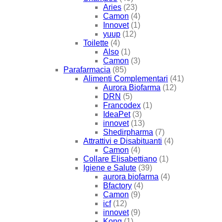
Aries
(23)
Camon
(4)
Innovet
(1)
yuup
(12)
Toilette
(4)
Also
(1)
Camon
(3)
Parafarmacia
(85)
Alimenti Complementari
(41)
Aurora Biofarma
(12)
DRN
(5)
Francodex
(1)
IdeaPet
(3)
innovet
(13)
Shedirpharma
(7)
Attrattivi e Disabituanti
(4)
Camon
(4)
Collare Elisabettiano
(1)
Igiene e Salute
(39)
aurora biofarma
(4)
Bfactory
(4)
Camon
(9)
icf
(12)
innovet
(9)
Kong
(1)