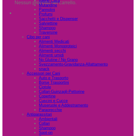
Igiene Casa
Nessun prodotto nel carrello.
Mutandine
Pannolini
Profumi
Sacchetti e Dispenser
Salviettine
Shampoo
Traversine
Cibo per cani
Alimenti Medicati
Alimenti Monoproteici
Alimenti secchi
Alimenti umidi
No Glutine / No Grano
Svezzamento-Gravidanza-Allattamento
snack
Accessori per Cani
Auto e Trasporto
Borse Trasportini
Ciotole
Collari-Guinzagli-Pettorine
Copertine
Cuscini e Cucce
Museruole e Addestramento
Paraorecchie
Antiparassitari
Ambientali
Collari
Shampoo
Spot-on