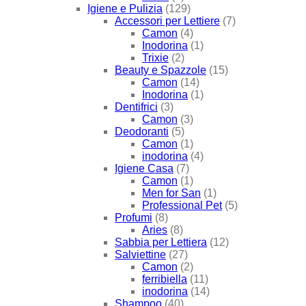
Igiene e Pulizia
(129)
Accessori per Lettiere
(7)
Camon
(4)
Inodorina
(1)
Trixie
(2)
Beauty e Spazzole
(15)
Camon
(14)
Inodorina
(1)
Dentifrici
(3)
Camon
(3)
Deodoranti
(5)
Camon
(1)
inodorina
(4)
Igiene Casa
(7)
Camon
(1)
Men for San
(1)
Professional Pet
(5)
Profumi
(8)
Aries
(8)
Sabbia per Lettiera
(12)
Salviettine
(27)
Camon
(2)
ferribiella
(11)
inodorina
(14)
Shampoo
(40)