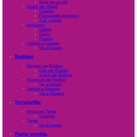
Semi per uccelli
Snack per Volatili
Canarini
Pappagallini domestici
Tutti i volatili
Accessori
Gabbie
Giochi
Posatoi
Lettiere e Foraggio
Vai al reparto
Roditori
Alimenti per Roditori
Cibo per Roditori
Snack per Roditori
Accessori per Roditori
Vai al reparto
Lettiere e Foraggio
Vai al Reparto
Terrariofilia
Arredi per Terrari
Substrati
Terrari
Vai al reparto
Punto vendita