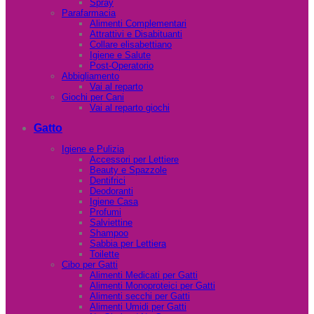
Spray
Parafarmacia
Alimenti Complementari
Attrattivi e Disabituanti
Collare elisabettiano
Igiene e Salute
Post-Operatorio
Abbigliamento
Vai al reparto
Giochi per Cani
Vai al reparto giochi
Gatto
Igiene e Pulizia
Accessori per Lettiere
Beauty e Spazzole
Dentifrici
Deodoranti
Igiene Casa
Profumi
Salviettine
Shampoo
Sabbia per Lettiera
Toilette
Cibo per Gatti
Alimenti Medicati per Gatti
Alimenti Monoproteici per Gatti
Alimenti secchi per Gatti
Alimenti Umidi per Gatti