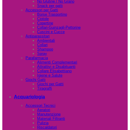
No Glutine / No Grano
Snack per gatti
Accessori per Gatti
Borse Trasportino
Ciotole
Copertine
Collari-Guinzagli-Pettorine
Cuscini e Cucce
Antiparassitari
Ambientali
Collari
Shampoo
Spray
Parafarmacia
Alimenti Complementari
Attrattivi e Disabituanti
Collare Elisabettiano
Igiene e Salute
Giochi Gatti
Giochi per Gatti
Tiragraffi
Acquariologia
Accessori Tecnici
Aeratori
Manutenzione
Materiali Filtranti
Pulizia
Riscaldatori