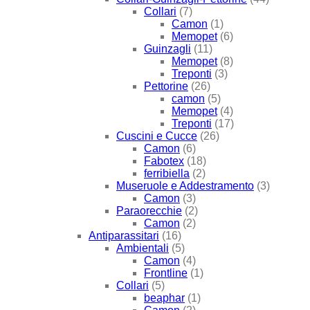
Collari
(7)
Camon
(1)
Memopet
(6)
Guinzagli
(11)
Memopet
(8)
Treponti
(3)
Pettorine
(26)
camon
(5)
Memopet
(4)
Treponti
(17)
Cuscini e Cucce
(26)
Camon
(6)
Fabotex
(18)
ferribiella
(2)
Museruole e Addestramento
(3)
Camon
(3)
Paraorecchie
(2)
Camon
(2)
Antiparassitari
(16)
Ambientali
(5)
Camon
(4)
Frontline
(1)
Collari
(5)
beaphar
(1)