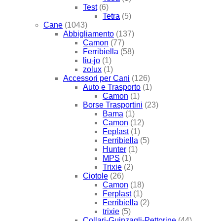
Test
(6)
Tetra
(5)
Cane
(1043)
Abbigliamento
(137)
Camon
(77)
Ferribiella
(58)
liu-jo
(1)
zolux
(1)
Accessori per Cani
(126)
Auto e Trasporto
(1)
Camon
(1)
Borse Trasportini
(23)
Bama
(1)
Camon
(12)
Feplast
(1)
Ferribiella
(5)
Hunter
(1)
MPS
(1)
Trixie
(2)
Ciotole
(26)
Camon
(18)
Ferplast
(1)
Ferribiella
(2)
trixie
(5)
Collari-Guinzagli-Pettorine
(44)