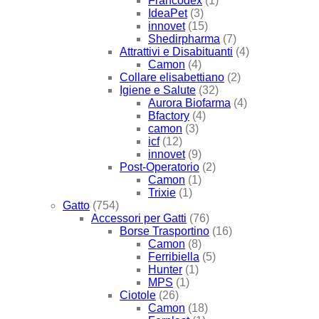
Francodex
(1)
IdeaPet
(3)
innovet
(15)
Shedirpharma
(7)
Attrattivi e Disabituanti
(4)
Camon
(4)
Collare elisabettiano
(2)
Igiene e Salute
(32)
Aurora Biofarma
(4)
Bfactory
(4)
camon
(3)
icf
(12)
innovet
(9)
Post-Operatorio
(2)
Camon
(1)
Trixie
(1)
Gatto
(754)
Accessori per Gatti
(76)
Borse Trasportino
(16)
Camon
(8)
Ferribiella
(5)
Hunter
(1)
MPS
(1)
Ciotole
(26)
Camon
(18)