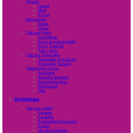
Acquari
Grandi
Medi
Piccoli
Decorazioni
Arredi
Ghiaia
Cibo per Pesci
Invertebrati
Pesci di acqua fredda
Pesci Tropicali
Tutti i pesci
Cibo per Tartarughe
Tartarughe Acquatiche
Tartarughe Terrestri
Trattamento Acqua
AntiAlghe
Attivatori Biologici
Biocondizionatori
Fertilizzanti
Test
Ornitologia
Cibo per volatili
Canarini
Cardellini
Pappagallini Domestici
Esotici
Uccelli insettivori