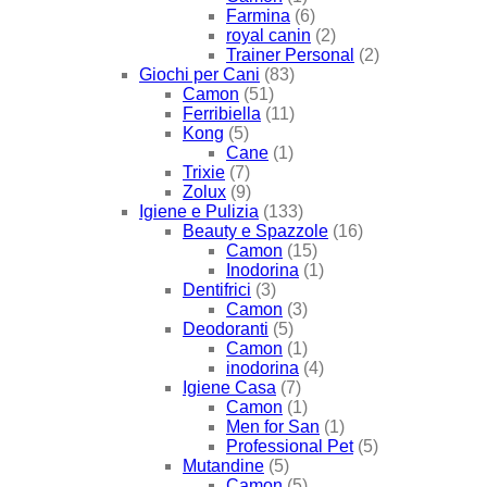
Farmina
(6)
royal canin
(2)
Trainer Personal
(2)
Giochi per Cani
(83)
Camon
(51)
Ferribiella
(11)
Kong
(5)
Cane
(1)
Trixie
(7)
Zolux
(9)
Igiene e Pulizia
(133)
Beauty e Spazzole
(16)
Camon
(15)
Inodorina
(1)
Dentifrici
(3)
Camon
(3)
Deodoranti
(5)
Camon
(1)
inodorina
(4)
Igiene Casa
(7)
Camon
(1)
Men for San
(1)
Professional Pet
(5)
Mutandine
(5)
Camon
(5)