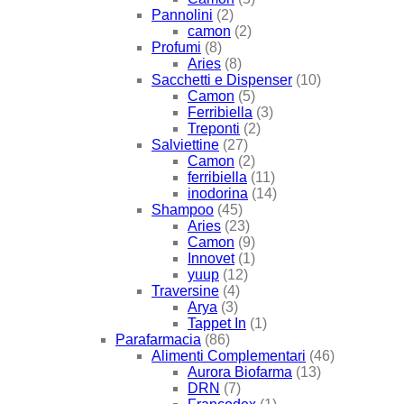
Pannolini
(2)
camon
(2)
Profumi
(8)
Aries
(8)
Sacchetti e Dispenser
(10)
Camon
(5)
Ferribiella
(3)
Treponti
(2)
Salviettine
(27)
Camon
(2)
ferribiella
(11)
inodorina
(14)
Shampoo
(45)
Aries
(23)
Camon
(9)
Innovet
(1)
yuup
(12)
Traversine
(4)
Arya
(3)
Tappet In
(1)
Parafarmacia
(86)
Alimenti Complementari
(46)
Aurora Biofarma
(13)
DRN
(7)