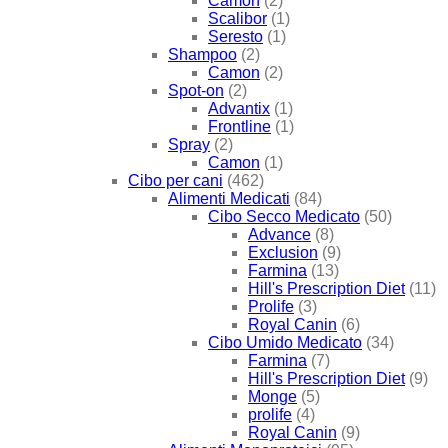
Camon
(2)
Scalibor
(1)
Seresto
(1)
Shampoo
(2)
Camon
(2)
Spot-on
(2)
Advantix
(1)
Frontline
(1)
Spray
(2)
Camon
(1)
Cibo per cani
(462)
Alimenti Medicati
(84)
Cibo Secco Medicato
(50)
Advance
(8)
Exclusion
(9)
Farmina
(13)
Hill's Prescription Diet
(11)
Prolife
(3)
Royal Canin
(6)
Cibo Umido Medicato
(34)
Farmina
(7)
Hill's Prescription Diet
(9)
Monge
(5)
prolife
(4)
Royal Canin
(9)