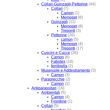
Collari-Guinzagli-Pettorine
(44)
Collari
(7)
Camon
(1)
Memopet
(6)
Guinzagli
(11)
Memopet
(8)
Treponti
(3)
Pettorine
(26)
camon
(5)
Memopet
(4)
Treponti
(17)
Cuscini e Cucce
(26)
Camon
(6)
Fabotex
(18)
ferribiella
(2)
Museruole e Addestramento
(3)
Camon
(3)
Paraorecchie
(2)
Camon
(2)
Antiparassitari
(16)
Ambientali
(5)
Camon
(4)
Frontline
(1)
Collari
(5)