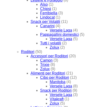
Lettiere e Foraggio
(6)
Also
(1)
Chipsi
(1)
Ferribiella
(3)
Lindocat
(1)
Snack per Volatili
(11)
Canarini
(4)
Versele Laga
(4)
Pappagallini domestici
(5)
Versele Laga
(5)
Tutti i volatili
(2)
Zolux
(2)
Roditori
(50)
Accessori per Roditori
(20)
Camon
(3)
Trixie
(8)
Zolux
(9)
Alimenti per Roditori
(21)
Cibo per Roditori
(12)
Manitoba
(4)
Versele Laga
(8)
Snack per Roditori
(9)
Versele Laga
(3)
Vitakraft
(1)
Zolux
(5)