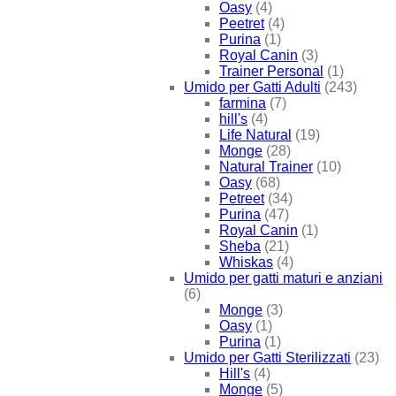
Oasy
(4)
Peetret
(4)
Purina
(1)
Royal Canin
(3)
Trainer Personal
(1)
Umido per Gatti Adulti
(243)
farmina
(7)
hill's
(4)
Life Natural
(19)
Monge
(28)
Natural Trainer
(10)
Oasy
(68)
Petreet
(34)
Purina
(47)
Royal Canin
(1)
Sheba
(21)
Whiskas
(4)
Umido per gatti maturi e anziani
(6)
Monge
(3)
Oasy
(1)
Purina
(1)
Umido per Gatti Sterilizzati
(23)
Hill's
(4)
Monge
(5)