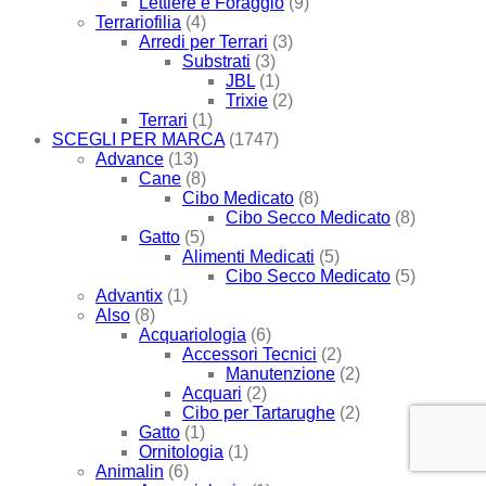
Lettiere e Foraggio
(9)
Terrariofilia
(4)
Arredi per Terrari
(3)
Substrati
(3)
JBL
(1)
Trixie
(2)
Terrari
(1)
SCEGLI PER MARCA
(1747)
Advance
(13)
Cane
(8)
Cibo Medicato
(8)
Cibo Secco Medicato
(8)
Gatto
(5)
Alimenti Medicati
(5)
Cibo Secco Medicato
(5)
Advantix
(1)
Also
(8)
Acquariologia
(6)
Accessori Tecnici
(2)
Manutenzione
(2)
Acquari
(2)
Cibo per Tartarughe
(2)
Gatto
(1)
Ornitologia
(1)
Animalin
(6)