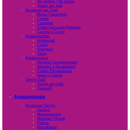
No Glutine / No Grano
Snack per gatti
Accessori per Gatti
Borse Trasportino
Ciotole
Copertine
Collari-Guinzagli-Pettorine
Cuscini e Cucce
Antiparassitari
Ambientali
Collari
Shampoo
Spray
Parafarmacia
Alimenti Complementari
Attrattivi e Disabituanti
Collare Elisabettiano
Igiene e Salute
Giochi Gatti
Giochi per Gatti
Tiragraffi
Acquariologia
Accessori Tecnici
Aeratori
Manutenzione
Materiali Filtranti
Pulizia
Riscaldatori