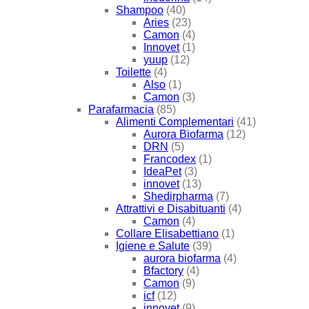
Shampoo
(40)
Aries
(23)
Camon
(4)
Innovet
(1)
yuup
(12)
Toilette
(4)
Also
(1)
Camon
(3)
Parafarmacia
(85)
Alimenti Complementari
(41)
Aurora Biofarma
(12)
DRN
(5)
Francodex
(1)
IdeaPet
(3)
innovet
(13)
Shedirpharma
(7)
Attrattivi e Disabituanti
(4)
Camon
(4)
Collare Elisabettiano
(1)
Igiene e Salute
(39)
aurora biofarma
(4)
Bfactory
(4)
Camon
(9)
icf
(12)
innovet
(9)