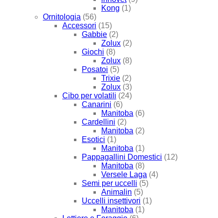
Kong
(1)
Ornitologia
(56)
Accessori
(15)
Gabbie
(2)
Zolux
(2)
Giochi
(8)
Zolux
(8)
Posatoi
(5)
Trixie
(2)
Zolux
(3)
Cibo per volatili
(24)
Canarini
(6)
Manitoba
(6)
Cardellini
(2)
Manitoba
(2)
Esotici
(1)
Manitoba
(1)
Pappagallini Domestici
(12)
Manitoba
(8)
Versele Laga
(4)
Semi per uccelli
(5)
Animalin
(5)
Uccelli insettivori
(1)
Manitoba
(1)