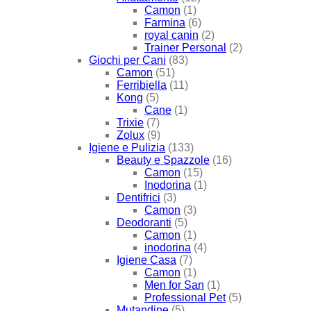
Camon
(1)
Farmina
(6)
royal canin
(2)
Trainer Personal
(2)
Giochi per Cani
(83)
Camon
(51)
Ferribiella
(11)
Kong
(5)
Cane
(1)
Trixie
(7)
Zolux
(9)
Igiene e Pulizia
(133)
Beauty e Spazzole
(16)
Camon
(15)
Inodorina
(1)
Dentifrici
(3)
Camon
(3)
Deodoranti
(5)
Camon
(1)
inodorina
(4)
Igiene Casa
(7)
Camon
(1)
Men for San
(1)
Professional Pet
(5)
Mutandine
(5)