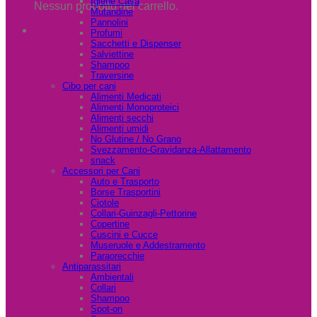
Igiene Casa
Nessun prodotto nel carrello.
Mutandine
Pannolini
Profumi
Sacchetti e Dispenser
Salviettine
Shampoo
Traversine
Cibo per cani
Alimenti Medicati
Alimenti Monoproteici
Alimenti secchi
Alimenti umidi
No Glutine / No Grano
Svezzamento-Gravidanza-Allattamento
snack
Accessori per Cani
Auto e Trasporto
Borse Trasportini
Ciotole
Collari-Guinzagli-Pettorine
Copertine
Cuscini e Cucce
Museruole e Addestramento
Paraorecchie
Antiparassitari
Ambientali
Collari
Shampoo
Spot-on