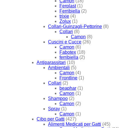
Camon
(18)
Ferplast
(1)
Ferribiella
(2)
trixie
(4)
Zolux
(1)
Collari-Guinzagli-Pettorine
(8)
Collari
(8)
Camon
(8)
Cuscini e Cucce
(26)
Camon
(6)
Fabotex
(18)
ferribiella
(2)
Antiparassitari
(10)
Ambientali
(5)
Camon
(4)
Frontline
(1)
Collari
(2)
beaphar
(1)
Camon
(1)
Shampoo
(2)
Camon
(2)
Spray
(1)
Camon
(1)
Cibo per Gatti
(427)
Alimenti Medicati per Gatti
(45)