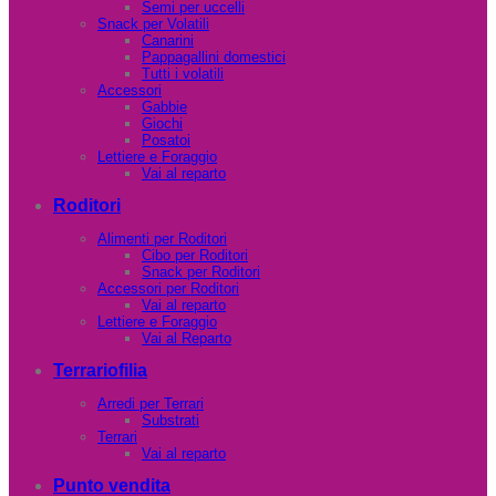
Semi per uccelli
Snack per Volatili
Canarini
Pappagallini domestici
Tutti i volatili
Accessori
Gabbie
Giochi
Posatoi
Lettiere e Foraggio
Vai al reparto
Roditori
Alimenti per Roditori
Cibo per Roditori
Snack per Roditori
Accessori per Roditori
Vai al reparto
Lettiere e Foraggio
Vai al Reparto
Terrariofilia
Arredi per Terrari
Substrati
Terrari
Vai al reparto
Punto vendita