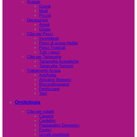
Acquari
Grandi
Medi
Piccoli
Decorazioni
Arredi
Ghiaia
Cibo per Pesci
Invertebrati
Pesci di acqua fredda
Pesci Tropicali
Tutti i pesci
Cibo per Tartarughe
Tartarughe Acquatiche
Tartarughe Terrestri
Trattamento Acqua
AntiAlghe
Attivatori Biologici
Biocondizionatori
Fertilizzanti
Test
Ornitologia
Cibo per volatili
Canarini
Cardellini
Pappagallini Domestici
Esotici
Uccelli insettivori