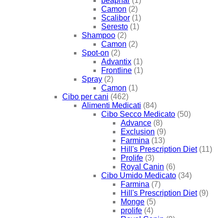
beaphar
(1)
Camon
(2)
Scalibor
(1)
Seresto
(1)
Shampoo
(2)
Camon
(2)
Spot-on
(2)
Advantix
(1)
Frontline
(1)
Spray
(2)
Camon
(1)
Cibo per cani
(462)
Alimenti Medicati
(84)
Cibo Secco Medicato
(50)
Advance
(8)
Exclusion
(9)
Farmina
(13)
Hill's Prescription Diet
(11)
Prolife
(3)
Royal Canin
(6)
Cibo Umido Medicato
(34)
Farmina
(7)
Hill's Prescription Diet
(9)
Monge
(5)
prolife
(4)