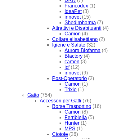
DRN
(7)
Francodex
(1)
IdeaPet
(3)
innovet
(15)
Shedirpharma
(7)
Attrattivi e Disabituanti
(4)
Camon
(4)
Collare elisabettiano
(2)
Igiene e Salute
(32)
Aurora Biofarma
(4)
Bfactory
(4)
camon
(3)
icf
(12)
innovet
(9)
Post-Operatorio
(2)
Camon
(1)
Trixie
(1)
Gatto
(754)
Accessori per Gatti
(76)
Borse Trasportino
(16)
Camon
(8)
Ferribiella
(5)
Hunter
(1)
MPS
(1)
Ciotole
(26)