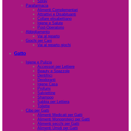
Spray
Parafarmacia
Alimenti Complementari
Attrattivi e Disabituanti
Collare elisabettiano
Igiene e Salute
Post-Operatorio
Abbigliamento
Vai al reparto
Giochi per Cani
Vai al reparto giochi
Gatto
Igiene e Pulizia
Accessori per Lettiere
Beauty e Spazzole
Dentifrici
Deodoranti
Igiene Casa
Profumi
Salviettine
Shampoo
Sabbia per Lettiera
Toilette
Cibo per Gatti
Alimenti Medicati per Gatti
Alimenti Monoproteici per Gatti
Alimenti secchi per Gatti
Alimenti Umidi per Gatti