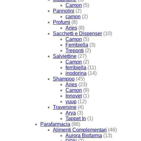
Camon
(5)
Pannolini
(2)
camon
(2)
Profumi
(8)
Aries
(8)
Sacchetti e Dispenser
(10)
Camon
(5)
Ferribiella
(3)
Treponti
(2)
Salviettine
(27)
Camon
(2)
ferribiella
(11)
inodorina
(14)
Shampoo
(45)
Aries
(23)
Camon
(9)
Innovet
(1)
yuup
(12)
Traversine
(4)
Arya
(3)
Tappet In
(1)
Parafarmacia
(86)
Alimenti Complementari
(46)
Aurora Biofarma
(13)