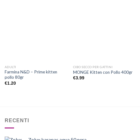
Aggiungi
Aggiungi
alla lista
alla lista
dei
dei
desideri
desideri
ADULTI
CIBO SECCO PER GATTINI
Farmina N&D – Prime kitten
MONGE Kitten con Pollo 400gr
pollo 80gr
€
3.99
€
1.20
RECENTI
Zolux karapas aqua 50 nera