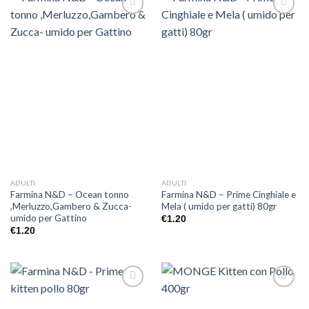
Aggiungi
Aggiungi
alla lista
alla lista
dei
dei
desideri
desideri
ADULTI
ADULTI
Farmina N&D – Ocean tonno
Farmina N&D – Prime Cinghiale e
,Merluzzo,Gambero & Zucca-
Mela ( umido per gatti) 80gr
umido per Gattino
€
1.20
€
1.20