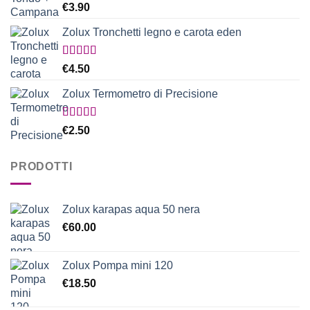
Valutato
€
3.90
5.00
su 5
Zolux Tronchetti legno e carota eden
Valutato
€
4.50
5.00
su 5
Zolux Termometro di Precisione
Valutato
€
2.50
5.00
su 5
PRODOTTI
Zolux karapas aqua 50 nera
€
60.00
Zolux Pompa mini 120
€
18.50