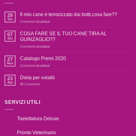
Il mio cane è terrorizzato dai botti,cosa fare??
29
Dic
su
Commenti disabilitati
Il
mio
COSA FARE SE IL TUO CANE TIRA AL
07
cane
Dic
GUINZAGLIO??
è
su
Commenti disabilitati
terrorizzato
COSA
dai
FARE
botti,cosa
Catalogo Premi 2020
27
SE
fare??
Nov
su
Commenti disabilitati
IL
Catalogo
TUO
Premi
Dieta per volatili
CANE
23
2020
Apr
TIRA
37
Commenti
AL
GUINZAGLIO??
SERVIZI UTILI
Toelettatura Deluxe
Pronto Veterinario