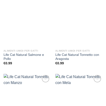
Aggiungi
Aggiungi
alla lista
alla lista
dei
dei
desideri
desideri
ALIMENTI UMIDI PER GATTI
ALIMENTI UMIDI PER GATTI
Life Cat Natural Salmone e
Life Cat Natural Tonnetto con
Pollo
Aragosta
€
0.99
€
0.99
Aggiungi
Aggiungi
alla lista
alla lista
dei
dei
desideri
desideri