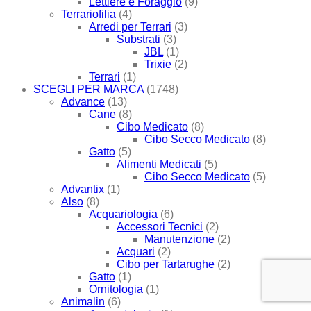
Lettiere e Foraggio
(9)
Terrariofilia
(4)
Arredi per Terrari
(3)
Substrati
(3)
JBL
(1)
Trixie
(2)
Terrari
(1)
SCEGLI PER MARCA
(1748)
Advance
(13)
Cane
(8)
Cibo Medicato
(8)
Cibo Secco Medicato
(8)
Gatto
(5)
Alimenti Medicati
(5)
Cibo Secco Medicato
(5)
Advantix
(1)
Also
(8)
Acquariologia
(6)
Accessori Tecnici
(2)
Manutenzione
(2)
Acquari
(2)
Cibo per Tartarughe
(2)
Gatto
(1)
Ornitologia
(1)
Animalin
(6)