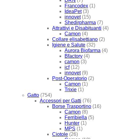
DRN
(7)
Francodex
(1)
IdeaPet
(3)
innovet
(15)
Shedirpharma
(7)
Attrattivi e Disabituanti
(4)
Camon
(4)
Collare elisabettiano
(2)
Igiene e Salute
(32)
Aurora Biofarma
(4)
Bfactory
(4)
camon
(3)
icf
(12)
innovet
(9)
Post-Operatorio
(2)
Camon
(1)
Trixie
(1)
Gatto
(754)
Accessori per Gatti
(76)
Borse Trasportino
(16)
Camon
(8)
Ferribiella
(5)
Hunter
(1)
MPS
(1)
Ciotole
(26)