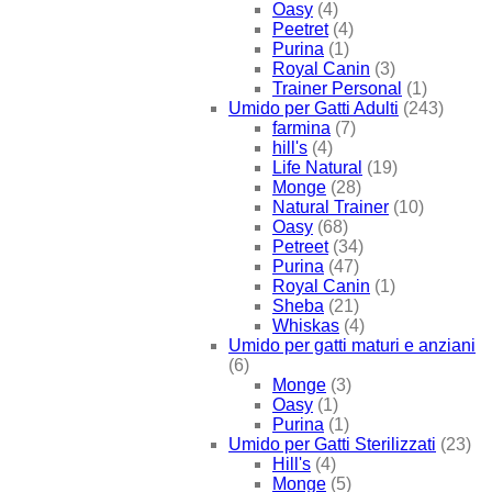
Oasy
(4)
Peetret
(4)
Purina
(1)
Royal Canin
(3)
Trainer Personal
(1)
Umido per Gatti Adulti
(243)
farmina
(7)
hill's
(4)
Life Natural
(19)
Monge
(28)
Natural Trainer
(10)
Oasy
(68)
Petreet
(34)
Purina
(47)
Royal Canin
(1)
Sheba
(21)
Whiskas
(4)
Umido per gatti maturi e anziani
(6)
Monge
(3)
Oasy
(1)
Purina
(1)
Umido per Gatti Sterilizzati
(23)
Hill's
(4)
Monge
(5)