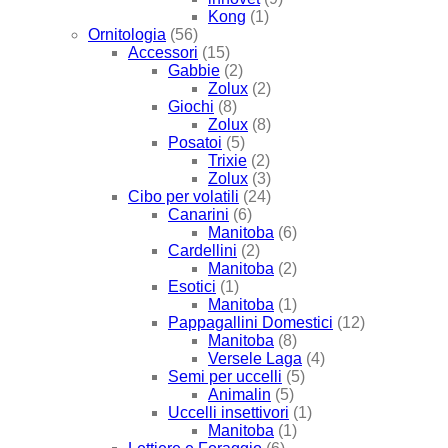
Kong
(1)
Ornitologia
(56)
Accessori
(15)
Gabbie
(2)
Zolux
(2)
Giochi
(8)
Zolux
(8)
Posatoi
(5)
Trixie
(2)
Zolux
(3)
Cibo per volatili
(24)
Canarini
(6)
Manitoba
(6)
Cardellini
(2)
Manitoba
(2)
Esotici
(1)
Manitoba
(1)
Pappagallini Domestici
(12)
Manitoba
(8)
Versele Laga
(4)
Semi per uccelli
(5)
Animalin
(5)
Uccelli insettivori
(1)
Manitoba
(1)