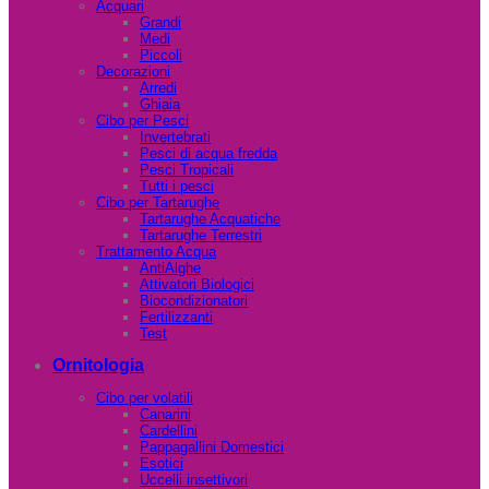
Acquari
Grandi
Medi
Piccoli
Decorazioni
Arredi
Ghiaia
Cibo per Pesci
Invertebrati
Pesci di acqua fredda
Pesci Tropicali
Tutti i pesci
Cibo per Tartarughe
Tartarughe Acquatiche
Tartarughe Terrestri
Trattamento Acqua
AntiAlghe
Attivatori Biologici
Biocondizionatori
Fertilizzanti
Test
Ornitologia
Cibo per volatili
Canarini
Cardellini
Pappagallini Domestici
Esotici
Uccelli insettivori