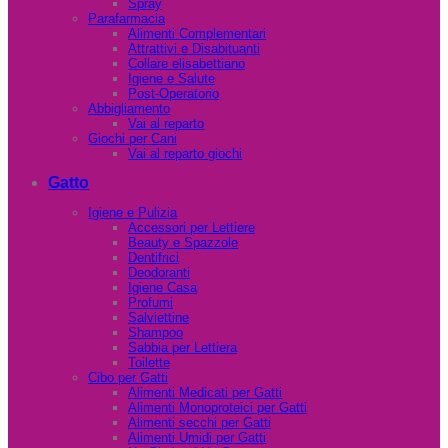
Spray
Parafarmacia
Alimenti Complementari
Attrattivi e Disabituanti
Collare elisabettiano
Igiene e Salute
Post-Operatorio
Abbigliamento
Vai al reparto
Giochi per Cani
Vai al reparto giochi
Gatto
Igiene e Pulizia
Accessori per Lettiere
Beauty e Spazzole
Dentifrici
Deodoranti
Igiene Casa
Profumi
Salviettine
Shampoo
Sabbia per Lettiera
Toilette
Cibo per Gatti
Alimenti Medicati per Gatti
Alimenti Monoproteici per Gatti
Alimenti secchi per Gatti
Alimenti Umidi per Gatti