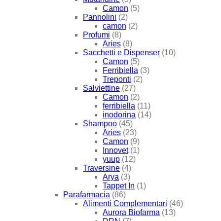
Camon
(5)
Pannolini
(2)
camon
(2)
Profumi
(8)
Aries
(8)
Sacchetti e Dispenser
(10)
Camon
(5)
Ferribiella
(3)
Treponti
(2)
Salviettine
(27)
Camon
(2)
ferribiella
(11)
inodorina
(14)
Shampoo
(45)
Aries
(23)
Camon
(9)
Innovet
(1)
yuup
(12)
Traversine
(4)
Arya
(3)
Tappet In
(1)
Parafarmacia
(86)
Alimenti Complementari
(46)
Aurora Biofarma
(13)