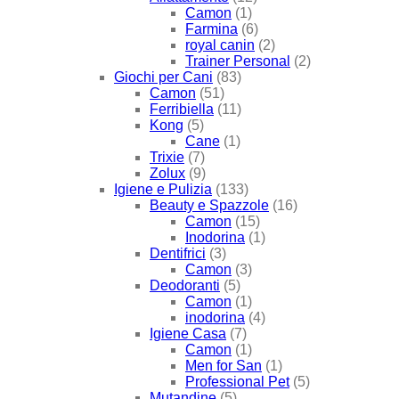
Camon
(1)
Farmina
(6)
royal canin
(2)
Trainer Personal
(2)
Giochi per Cani
(83)
Camon
(51)
Ferribiella
(11)
Kong
(5)
Cane
(1)
Trixie
(7)
Zolux
(9)
Igiene e Pulizia
(133)
Beauty e Spazzole
(16)
Camon
(15)
Inodorina
(1)
Dentifrici
(3)
Camon
(3)
Deodoranti
(5)
Camon
(1)
inodorina
(4)
Igiene Casa
(7)
Camon
(1)
Men for San
(1)
Professional Pet
(5)
Mutandine
(5)