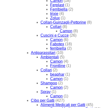
Camon
(18)
Ferplast
(1)
Ferribiella
(2)
trixie
(4)
Zolux
(1)
Collari-Guinzagli-Pettorine
(8)
Collari
(8)
Camon
(8)
Cuscini e Cucce
(26)
Camon
(6)
Fabotex
(18)
ferribiella
(2)
Antiparassitari
(10)
Ambientali
(5)
Camon
(4)
Frontline
(1)
Collari
(2)
beaphar
(1)
Camon
(1)
Shampoo
(2)
Camon
(2)
Spray
(1)
Camon
(1)
Cibo per Gatti
(427)
Alimenti Medicati per Gatti
(45)