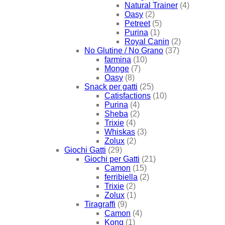
Natural Trainer
(4)
Oasy
(2)
Petreet
(5)
Purina
(1)
Royal Canin
(2)
No Glutine / No Grano
(37)
farmina
(10)
Monge
(7)
Oasy
(8)
Snack per gatti
(25)
Catisfactions
(10)
Purina
(4)
Sheba
(2)
Trixie
(4)
Whiskas
(3)
Zolux
(2)
Giochi Gatti
(29)
Giochi per Gatti
(21)
Camon
(15)
ferribiella
(2)
Trixie
(2)
Zolux
(1)
Tiragraffi
(9)
Camon
(4)
Kong
(1)