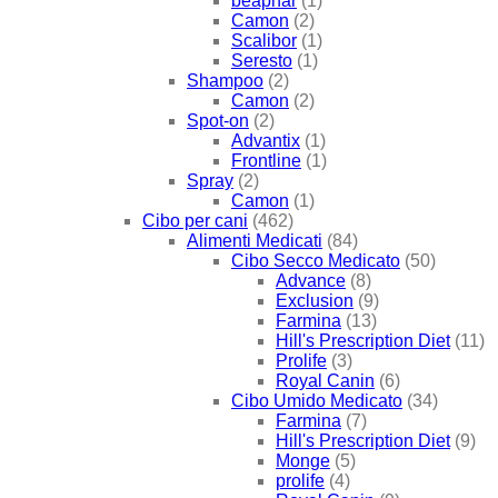
beaphar
(1)
Camon
(2)
Scalibor
(1)
Seresto
(1)
Shampoo
(2)
Camon
(2)
Spot-on
(2)
Advantix
(1)
Frontline
(1)
Spray
(2)
Camon
(1)
Cibo per cani
(462)
Alimenti Medicati
(84)
Cibo Secco Medicato
(50)
Advance
(8)
Exclusion
(9)
Farmina
(13)
Hill's Prescription Diet
(11)
Prolife
(3)
Royal Canin
(6)
Cibo Umido Medicato
(34)
Farmina
(7)
Hill's Prescription Diet
(9)
Monge
(5)
prolife
(4)