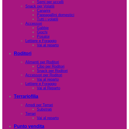
Semi per uccelli
Snack per Volatili
Canarini
Pappagallini domestici
Tutti i volatili
Accessori
Gabbie
Giochi
Posatoi
Lettiere e Foraggio
Vai al reparto
Roditori
Alimenti per Roditori
Cibo per Roditori
Snack per Roditori
Accessori per Roditori
Vai al reparto
Lettiere e Foraggio
Vai al Reparto
Terrariofilia
Arredi per Terrari
Substrati
Terrari
Vai al reparto
Punto vendita