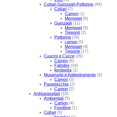
Collari-Guinzagli-Pettorine
(44)
Collari
(7)
Camon
(1)
Memopet
(6)
Guinzagli
(11)
Memopet
(8)
Treponti
(3)
Pettorine
(26)
camon
(5)
Memopet
(4)
Treponti
(17)
Cuscini e Cucce
(26)
Camon
(6)
Fabotex
(18)
ferribiella
(2)
Museruole e Addestramento
(3)
Camon
(3)
Paraorecchie
(2)
Camon
(2)
Antiparassitari
(16)
Ambientali
(5)
Camon
(4)
Frontline
(1)
Collari
(5)