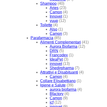
Shampoo
(40)
Aries
(23)
Camon
(4)
Innovet
(1)
yuup
(12)
Toilette
(4)
Also
(1)
Camon
(3)
Parafarmacia
(85)
Alimenti Complementari
(41)
Aurora Biofarma
(12)
DRN
(5)
Francodex
(1)
IdeaPet
(3)
innovet
(13)
Shedirpharma
(7)
Attrattivi e Disabituanti
(4)
Camon
(4)
Collare Elisabettiano
(1)
Igiene e Salute
(39)
aurora biofarma
(4)
Bfactory
(4)
Camon
(9)
icf
(12)
innovet
(9)