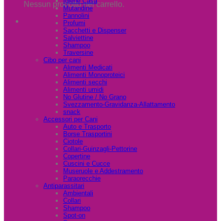
Igiene Casa
Nessun prodotto nel carrello.
Mutandine
Pannolini
Profumi
Sacchetti e Dispenser
Salviettine
Shampoo
Traversine
Cibo per cani
Alimenti Medicati
Alimenti Monoproteici
Alimenti secchi
Alimenti umidi
No Glutine / No Grano
Svezzamento-Gravidanza-Allattamento
snack
Accessori per Cani
Auto e Trasporto
Borse Trasportini
Ciotole
Collari-Guinzagli-Pettorine
Copertine
Cuscini e Cucce
Museruole e Addestramento
Paraorecchie
Antiparassitari
Ambientali
Collari
Shampoo
Spot-on