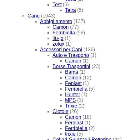
Test
(6)
Tetra
(5)
Cane
(1043)
Abbigliamento
(137)
Camon
(77)
Ferribiella
(58)
liu-jo
(1)
zolux
(1)
Accessori per Cani
(126)
Auto e Trasporto
(1)
Camon
(1)
Borse Trasportini
(23)
Bama
(1)
Camon
(12)
Feplast
(1)
Ferribiella
(5)
Hunter
(1)
MPS
(1)
Trixie
(2)
Ciotole
(26)
Camon
(18)
Ferplast
(1)
Ferribiella
(2)
trixie
(5)
Collari-Guinzagli-Pettorine
(44)