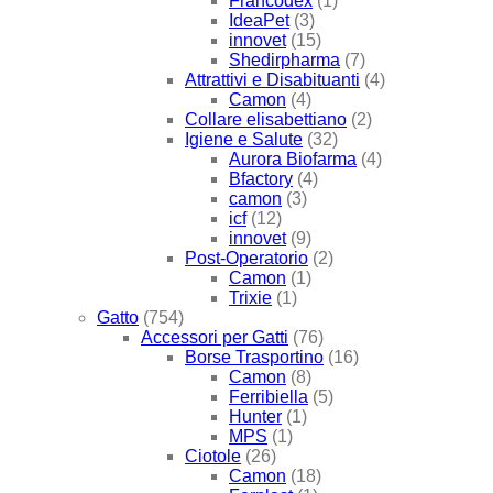
Francodex
(1)
IdeaPet
(3)
innovet
(15)
Shedirpharma
(7)
Attrattivi e Disabituanti
(4)
Camon
(4)
Collare elisabettiano
(2)
Igiene e Salute
(32)
Aurora Biofarma
(4)
Bfactory
(4)
camon
(3)
icf
(12)
innovet
(9)
Post-Operatorio
(2)
Camon
(1)
Trixie
(1)
Gatto
(754)
Accessori per Gatti
(76)
Borse Trasportino
(16)
Camon
(8)
Ferribiella
(5)
Hunter
(1)
MPS
(1)
Ciotole
(26)
Camon
(18)