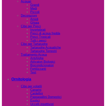
Acquari
Grandi
Medi
Piccoli
Decorazioni
Arredi
Ghiaia
Cibo per Pesci
Invertebrati
Pesci di acqua fredda
Pesci Tropicali
Tutti i pesci
Cibo per Tartarughe
Tartarughe Acquatiche
Tartarughe Terrestri
Trattamento Acqua
AntiAlghe
Attivatori Biologici
Biocondizionatori
Fertilizzanti
Test
Ornitologia
Cibo per volatili
Canarini
Cardellini
Pappagallini Domestici
Esotici
Uccelli insettivori