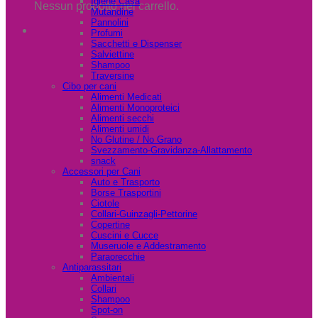
Igiene Casa
Nessun prodotto nel carrello.
Mutandine
Pannolini
Profumi
Sacchetti e Dispenser
Salviettine
Shampoo
Traversine
Cibo per cani
Alimenti Medicati
Alimenti Monoproteici
Alimenti secchi
Alimenti umidi
No Glutine / No Grano
Svezzamento-Gravidanza-Allattamento
snack
Accessori per Cani
Auto e Trasporto
Borse Trasportini
Ciotole
Collari-Guinzagli-Pettorine
Copertine
Cuscini e Cucce
Museruole e Addestramento
Paraorecchie
Antiparassitari
Ambientali
Collari
Shampoo
Spot-on