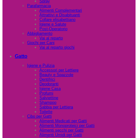
Spray
Parafarmacia
Alimenti Complementari
Attrattivi e Disabituanti
Collare elisabettiano
Igiene e Salute
Post-Operatorio
Abbigliamento
Vai al reparto
Giochi per Cani
Vai al reparto giochi
Gatto
Igiene e Pulizia
Accessori per Lettiere
Beauty e Spazzole
Dentifrici
Deodoranti
Igiene Casa
Profumi
Salviettine
Shampoo
Sabbia per Lettiera
Toilette
Cibo per Gatti
Alimenti Medicati per Gatti
Alimenti Monoproteici per Gatti
Alimenti secchi per Gatti
Alimenti Umidi per Gatti