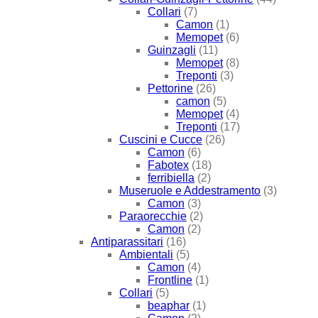
Collari
(7)
Camon
(1)
Memopet
(6)
Guinzagli
(11)
Memopet
(8)
Treponti
(3)
Pettorine
(26)
camon
(5)
Memopet
(4)
Treponti
(17)
Cuscini e Cucce
(26)
Camon
(6)
Fabotex
(18)
ferribiella
(2)
Museruole e Addestramento
(3)
Camon
(3)
Paraorecchie
(2)
Camon
(2)
Antiparassitari
(16)
Ambientali
(5)
Camon
(4)
Frontline
(1)
Collari
(5)
beaphar
(1)