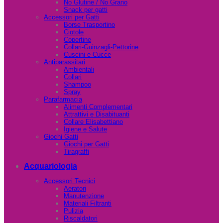
No Glutine / No Grano
Snack per gatti
Accessori per Gatti
Borse Trasportino
Ciotole
Copertine
Collari-Guinzagli-Pettorine
Cuscini e Cucce
Antiparassitari
Ambientali
Collari
Shampoo
Spray
Parafarmacia
Alimenti Complementari
Attrattivi e Disabituanti
Collare Elisabettiano
Igiene e Salute
Giochi Gatti
Giochi per Gatti
Tiragraffi
Acquariologia
Accessori Tecnici
Aeratori
Manutenzione
Materiali Filtranti
Pulizia
Riscaldatori