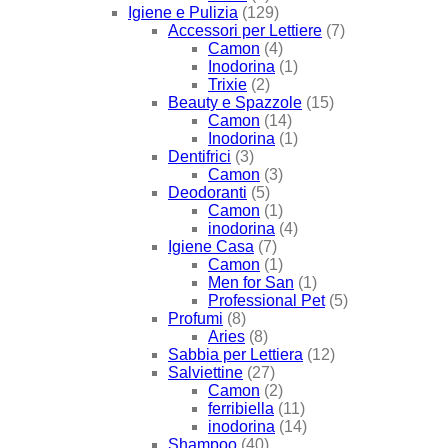
Igiene e Pulizia
(129)
Accessori per Lettiere
(7)
Camon
(4)
Inodorina
(1)
Trixie
(2)
Beauty e Spazzole
(15)
Camon
(14)
Inodorina
(1)
Dentifrici
(3)
Camon
(3)
Deodoranti
(5)
Camon
(1)
inodorina
(4)
Igiene Casa
(7)
Camon
(1)
Men for San
(1)
Professional Pet
(5)
Profumi
(8)
Aries
(8)
Sabbia per Lettiera
(12)
Salviettine
(27)
Camon
(2)
ferribiella
(11)
inodorina
(14)
Shampoo
(40)