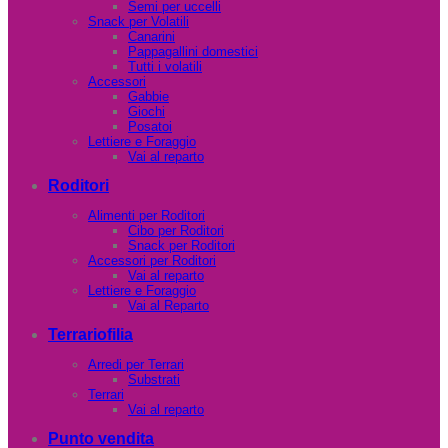
Semi per uccelli
Snack per Volatili
Canarini
Pappagallini domestici
Tutti i volatili
Accessori
Gabbie
Giochi
Posatoi
Lettiere e Foraggio
Vai al reparto
Roditori
Alimenti per Roditori
Cibo per Roditori
Snack per Roditori
Accessori per Roditori
Vai al reparto
Lettiere e Foraggio
Vai al Reparto
Terrariofilia
Arredi per Terrari
Substrati
Terrari
Vai al reparto
Punto vendita