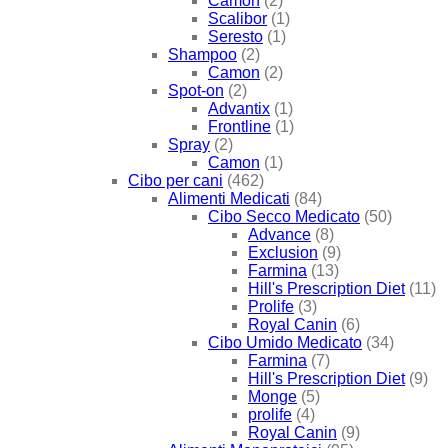
Camon
(2)
Scalibor
(1)
Seresto
(1)
Shampoo
(2)
Camon
(2)
Spot-on
(2)
Advantix
(1)
Frontline
(1)
Spray
(2)
Camon
(1)
Cibo per cani
(462)
Alimenti Medicati
(84)
Cibo Secco Medicato
(50)
Advance
(8)
Exclusion
(9)
Farmina
(13)
Hill's Prescription Diet
(11)
Prolife
(3)
Royal Canin
(6)
Cibo Umido Medicato
(34)
Farmina
(7)
Hill's Prescription Diet
(9)
Monge
(5)
prolife
(4)
Royal Canin
(9)