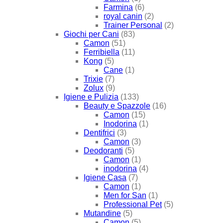
Farmina
(6)
royal canin
(2)
Trainer Personal
(2)
Giochi per Cani
(83)
Camon
(51)
Ferribiella
(11)
Kong
(5)
Cane
(1)
Trixie
(7)
Zolux
(9)
Igiene e Pulizia
(133)
Beauty e Spazzole
(16)
Camon
(15)
Inodorina
(1)
Dentifrici
(3)
Camon
(3)
Deodoranti
(5)
Camon
(1)
inodorina
(4)
Igiene Casa
(7)
Camon
(1)
Men for San
(1)
Professional Pet
(5)
Mutandine
(5)
Camon
(5)