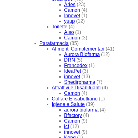
Aries
(23)
Camon
(4)
Innovet
(1)
yuup
(12)
Toilette
(4)
Also
(1)
Camon
(3)
Parafarmacia
(85)
Alimenti Complementari
(41)
Aurora Biofarma
(12)
DRN
(5)
Francodex
(1)
IdeaPet
(3)
innovet
(13)
Shedirpharma
(7)
Attrattivi e Disabituanti
(4)
Camon
(4)
Collare Elisabettiano
(1)
Igiene e Salute
(39)
aurora biofarma
(4)
Bfactory
(4)
Camon
(9)
icf
(12)
innovet
(9)
Kong
(1)