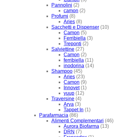
Pannolini
(2)
camon
(2)
Profumi
(8)
Aries
(8)
Sacchetti e Dispenser
(10)
Camon
(5)
Ferribiella
(3)
Treponti
(2)
Salviettine
(27)
Camon
(2)
ferribiella
(11)
inodorina
(14)
Shampoo
(45)
Aries
(23)
Camon
(9)
Innovet
(1)
yuup
(12)
Traversine
(4)
Arya
(3)
Tappet In
(1)
Parafarmacia
(86)
Alimenti Complementari
(46)
Aurora Biofarma
(13)
DRN
(7)