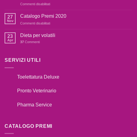
su
Commenti disabilitati
terrorizzato
COSA
dai
FARE
botti,cosa
Catalogo Premi 2020
27
SE
fare??
Nov
su
Commenti disabilitati
IL
Catalogo
TUO
Premi
Dieta per volatili
CANE
23
2020
Apr
TIRA
37
Commenti
AL
GUINZAGLIO??
SERVIZI UTILI
Toelettatura Deluxe
Pronto Veterinario
Pharma Service
CATALOGO PREMI