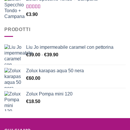
Valutato
€
3.90
5.00
su 5
PRODOTTI
Liu Jo impermeabile caramel con pettorina
Fascia
€
39.00
-
€
39.90
di
prezzo:
Zolux karapas aqua 50 nera
da
€
60.00
€39.00
a
€39.90
Zolux Pompa mini 120
€
18.50