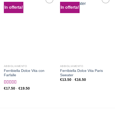
In offerta!
In offerta!
Aggiungi
Aggiungi
alla lista
alla lista
dei
dei
desideri
desideri
ABBIGLIAMENTO
ABBIGLIAMENTO
Ferribiella Dolce Vita con
Ferribiella Dolce Vita Paris
Farfalle
Sweater
Fascia
€
13.50
-
€
16.50
di
prezzo:
Valutato
Fascia
€
17.50
-
€
19.50
da
di
3.00
su
€13.50
prezzo:
5
a
da
€16.50
€17.50
a
€19.50