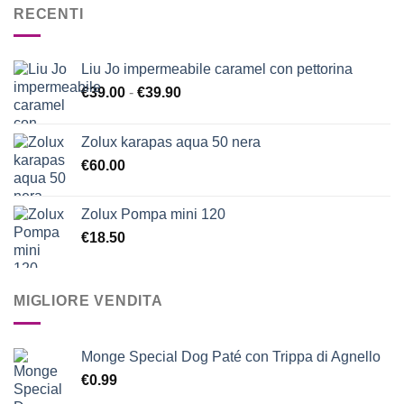
RECENTI
Liu Jo impermeabile caramel con pettorina
Fascia
€
39.00
-
€
39.90
di
prezzo:
Zolux karapas aqua 50 nera
da
€
60.00
€39.00
a
€39.90
Zolux Pompa mini 120
€
18.50
MIGLIORE VENDITA
Monge Special Dog Paté con Trippa di Agnello
€
0.99