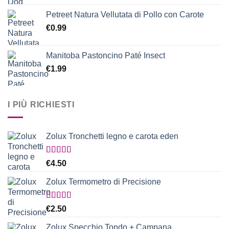
Petreet Natura Vellutata di Pollo con Carote
€
0.99
Manitoba Pastoncino Paté Insect
€
1.99
I PIÙ RICHIESTI
Zolux Tronchetti legno e carota eden
Valutato
€
4.50
5.00
su 5
Zolux Termometro di Precisione
Valutato
€
2.50
5.00
su 5
Zolux Specchio Tondo + Campana