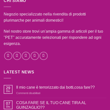
CHI SIAMO
Negozio specializzato nella rivendita di prodotti
plurimarche per animali domestici!
Nel nostro store trovi un'ampia gamma di articoli per il tuo
"PET" accuratamente selezionati per rispondere ad ogni
esigenza.
LATEST NEWS
Il mio cane è terrorizzato dai botti,cosa fare??
29
Dic
su
Commenti disabilitati
Il
mio
COSA FARE SE IL TUO CANE TIRA AL
07
cane
Dic
GUINZAGLIO??
è