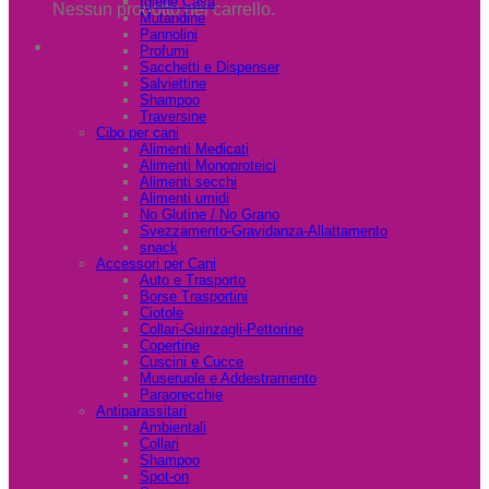
Igiene Casa
Nessun prodotto nel carrello.
Mutandine
Pannolini
Profumi
Sacchetti e Dispenser
Salviettine
Shampoo
Traversine
Cibo per cani
Alimenti Medicati
Alimenti Monoproteici
Alimenti secchi
Alimenti umidi
No Glutine / No Grano
Svezzamento-Gravidanza-Allattamento
snack
Accessori per Cani
Auto e Trasporto
Borse Trasportini
Ciotole
Collari-Guinzagli-Pettorine
Copertine
Cuscini e Cucce
Museruole e Addestramento
Paraorecchie
Antiparassitari
Ambientali
Collari
Shampoo
Spot-on