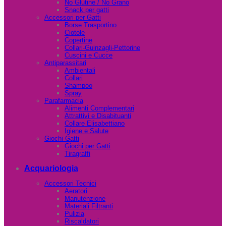
No Glutine / No Grano
Snack per gatti
Accessori per Gatti
Borse Trasportino
Ciotole
Copertine
Collari-Guinzagli-Pettorine
Cuscini e Cucce
Antiparassitari
Ambientali
Collari
Shampoo
Spray
Parafarmacia
Alimenti Complementari
Attrattivi e Disabituanti
Collare Elisabettiano
Igiene e Salute
Giochi Gatti
Giochi per Gatti
Tiragraffi
Acquariologia
Accessori Tecnici
Aeratori
Manutenzione
Materiali Filtranti
Pulizia
Riscaldatori