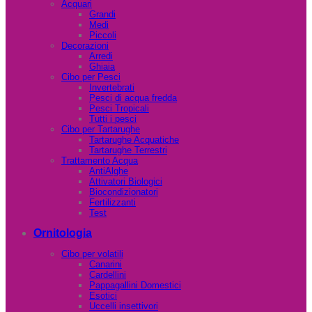
Acquari
Grandi
Medi
Piccoli
Decorazioni
Arredi
Ghiaia
Cibo per Pesci
Invertebrati
Pesci di acqua fredda
Pesci Tropicali
Tutti i pesci
Cibo per Tartarughe
Tartarughe Acquatiche
Tartarughe Terrestri
Trattamento Acqua
AntiAlghe
Attivatori Biologici
Biocondizionatori
Fertilizzanti
Test
Ornitologia
Cibo per volatili
Canarini
Cardellini
Pappagallini Domestici
Esotici
Uccelli insettivori