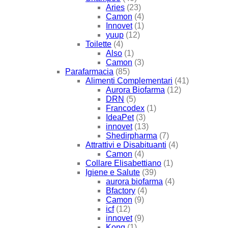
Aries
(23)
Camon
(4)
Innovet
(1)
yuup
(12)
Toilette
(4)
Also
(1)
Camon
(3)
Parafarmacia
(85)
Alimenti Complementari
(41)
Aurora Biofarma
(12)
DRN
(5)
Francodex
(1)
IdeaPet
(3)
innovet
(13)
Shedirpharma
(7)
Attrattivi e Disabituanti
(4)
Camon
(4)
Collare Elisabettiano
(1)
Igiene e Salute
(39)
aurora biofarma
(4)
Bfactory
(4)
Camon
(9)
icf
(12)
innovet
(9)
Kong
(1)