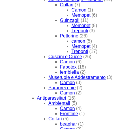
Collari
(7)
Camon
(1)
Memopet
(6)
Guinzagli
(11)
Memopet
(8)
Treponti
(3)
Pettorine
(26)
camon
(5)
Memopet
(4)
Treponti
(17)
Cuscini e Cucce
(26)
Camon
(6)
Fabotex
(18)
ferribiella
(2)
Museruole e Addestramento
(3)
Camon
(3)
Paraorecchie
(2)
Camon
(2)
Antiparassitari
(16)
Ambientali
(5)
Camon
(4)
Frontline
(1)
Collari
(5)
beaphar
(1)