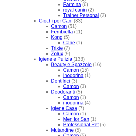
Farmina
(6)
royal canin
(2)
Trainer Personal
(2)
Giochi per Cani
(83)
Camon
(51)
Ferribiella
(11)
Kong
(5)
Cane
(1)
Trixie
(7)
Zolux
(9)
Igiene e Pulizia
(133)
Beauty e Spazzole
(16)
Camon
(15)
Inodorina
(1)
Dentifrici
(3)
Camon
(3)
Deodoranti
(5)
Camon
(1)
inodorina
(4)
Igiene Casa
(7)
Camon
(1)
Men for San
(1)
Professional Pet
(5)
Mutandine
(5)
Camon
(5)