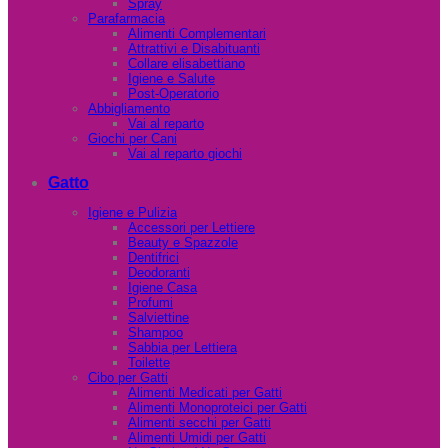
Spray
Parafarmacia
Alimenti Complementari
Attrattivi e Disabituanti
Collare elisabettiano
Igiene e Salute
Post-Operatorio
Abbigliamento
Vai al reparto
Giochi per Cani
Vai al reparto giochi
Gatto
Igiene e Pulizia
Accessori per Lettiere
Beauty e Spazzole
Dentifrici
Deodoranti
Igiene Casa
Profumi
Salviettine
Shampoo
Sabbia per Lettiera
Toilette
Cibo per Gatti
Alimenti Medicati per Gatti
Alimenti Monoproteici per Gatti
Alimenti secchi per Gatti
Alimenti Umidi per Gatti