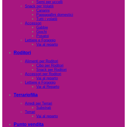
Semi per uccelli
Snack per Volatili
Canarini
Pappagallini domestici
Tutti i volatili
Accessori
Gabbie
Giochi
Posatoi
Lettiere e Foraggio
Vai al reparto
Roditori
Alimenti per Roditori
Cibo per Roditori
Snack per Roditori
Accessori per Roditori
Vai al reparto
Lettiere e Foraggio
Vai al Reparto
Terrariofilia
Arredi per Terrari
Substrati
Terrari
Vai al reparto
Punto vendita