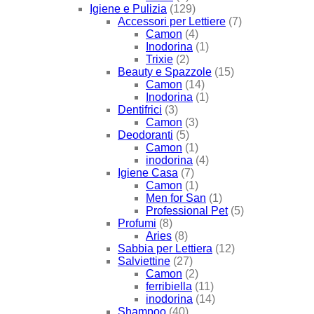
Igiene e Pulizia
(129)
Accessori per Lettiere
(7)
Camon
(4)
Inodorina
(1)
Trixie
(2)
Beauty e Spazzole
(15)
Camon
(14)
Inodorina
(1)
Dentifrici
(3)
Camon
(3)
Deodoranti
(5)
Camon
(1)
inodorina
(4)
Igiene Casa
(7)
Camon
(1)
Men for San
(1)
Professional Pet
(5)
Profumi
(8)
Aries
(8)
Sabbia per Lettiera
(12)
Salviettine
(27)
Camon
(2)
ferribiella
(11)
inodorina
(14)
Shampoo
(40)