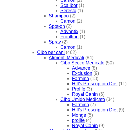
Camon
(2)
Scalibor
(1)
Seresto
(1)
Shampoo
(2)
Camon
(2)
Spot-on
(2)
Advantix
(1)
Frontline
(1)
Spray
(2)
Camon
(1)
Cibo per cani
(462)
Alimenti Medicati
(84)
Cibo Secco Medicato
(50)
Advance
(8)
Exclusion
(9)
Farmina
(13)
Hill's Prescription Diet
(11)
Prolife
(3)
Royal Canin
(6)
Cibo Umido Medicato
(34)
Farmina
(7)
Hill's Prescription Diet
(9)
Monge
(5)
prolife
(4)
Royal Canin
(9)