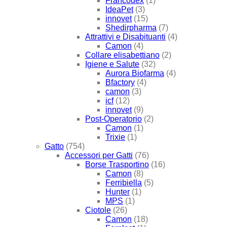
Francodex
(1)
IdeaPet
(3)
innovet
(15)
Shedirpharma
(7)
Attrattivi e Disabituanti
(4)
Camon
(4)
Collare elisabettiano
(2)
Igiene e Salute
(32)
Aurora Biofarma
(4)
Bfactory
(4)
camon
(3)
icf
(12)
innovet
(9)
Post-Operatorio
(2)
Camon
(1)
Trixie
(1)
Gatto
(754)
Accessori per Gatti
(76)
Borse Trasportino
(16)
Camon
(8)
Ferribiella
(5)
Hunter
(1)
MPS
(1)
Ciotole
(26)
Camon
(18)