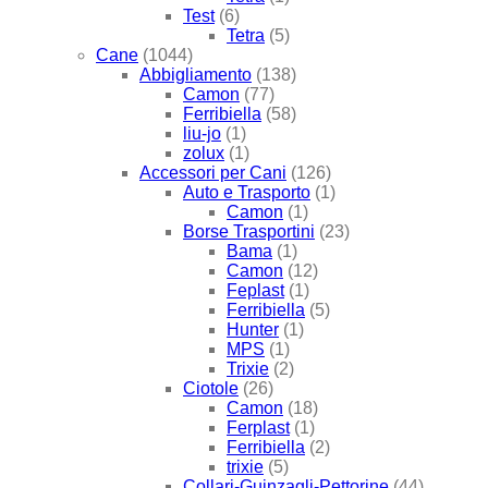
Test
(6)
Tetra
(5)
Cane
(1044)
Abbigliamento
(138)
Camon
(77)
Ferribiella
(58)
liu-jo
(1)
zolux
(1)
Accessori per Cani
(126)
Auto e Trasporto
(1)
Camon
(1)
Borse Trasportini
(23)
Bama
(1)
Camon
(12)
Feplast
(1)
Ferribiella
(5)
Hunter
(1)
MPS
(1)
Trixie
(2)
Ciotole
(26)
Camon
(18)
Ferplast
(1)
Ferribiella
(2)
trixie
(5)
Collari-Guinzagli-Pettorine
(44)