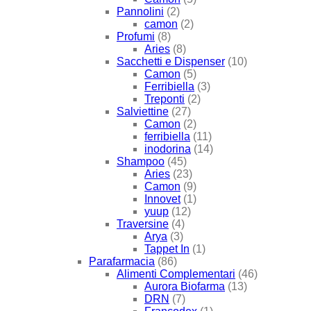
Pannolini
(2)
camon
(2)
Profumi
(8)
Aries
(8)
Sacchetti e Dispenser
(10)
Camon
(5)
Ferribiella
(3)
Treponti
(2)
Salviettine
(27)
Camon
(2)
ferribiella
(11)
inodorina
(14)
Shampoo
(45)
Aries
(23)
Camon
(9)
Innovet
(1)
yuup
(12)
Traversine
(4)
Arya
(3)
Tappet In
(1)
Parafarmacia
(86)
Alimenti Complementari
(46)
Aurora Biofarma
(13)
DRN
(7)