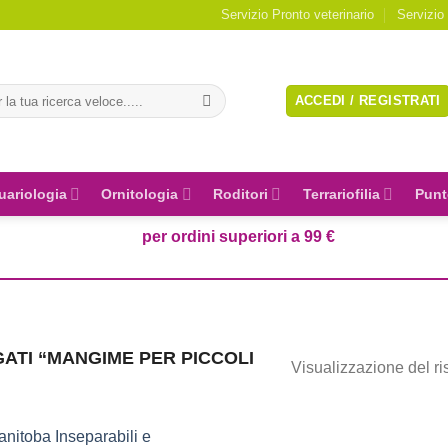
Servizio Pronto veterinario
Servizio
a:
ACCEDI / REGISTRATI
uariologia
Ornitologia
Roditori
Terrariofilia
Punt
per ordini superiori a 99 €
ATI “MANGIME PER PICCOLI
Visualizzazione del ri