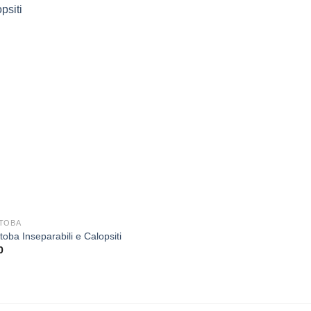
Aggiungi
alla lista
dei
desideri
TOBA
toba Inseparabili e Calopsiti
0