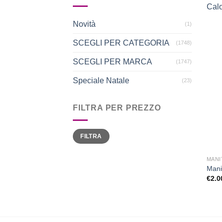
Novità
(1)
SCEGLI PER CATEGORIA
(1748)
SCEGLI PER MARCA
(1747)
Speciale Natale
(23)
FILTRA PER PREZZO
Prezzo
Prezzo
FILTRA
Min
Max
MANI
Mani
€
2.0