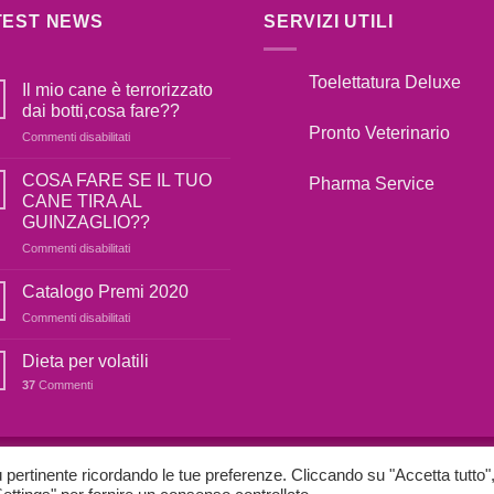
TEST NEWS
SERVIZI UTILI
Toelettatura Deluxe
Il mio cane è terrorizzato
dai botti,cosa fare??
Pronto Veterinario
su
Commenti disabilitati
Il
mio
COSA FARE SE IL TUO
Pharma Service
cane
CANE TIRA AL
è
GUINZAGLIO??
terrorizzato
su
Commenti disabilitati
dai
COSA
botti,cosa
FARE
fare??
Catalogo Premi 2020
SE
su
Commenti disabilitati
IL
Catalogo
TUO
Premi
Dieta per volatili
CANE
2020
TIRA
37
Commenti
AL
GUINZAGLIO??
OOKIE E POLICY
PRIVACY POLICY
iù pertinente ricordando le tue preferenze. Cliccando su "Accetta tutto"