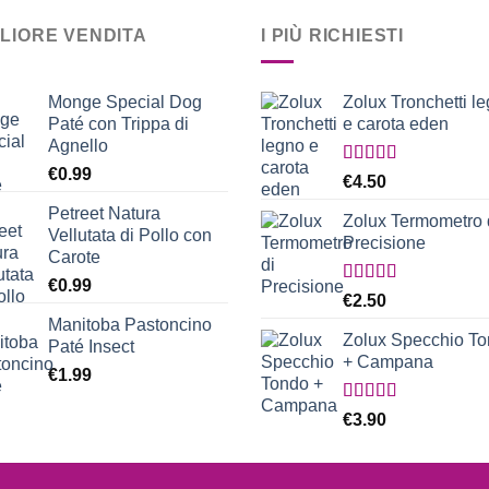
GLIORE VENDITA
I PIÙ RICHIESTI
Monge Special Dog
Zolux Tronchetti l
Paté con Trippa di
e carota eden
Agnello
€
0.99
Valutato
€
4.50
5.00
su 5
Petreet Natura
Zolux Termometro 
Vellutata di Pollo con
Precisione
Carote
€
0.99
Valutato
€
2.50
5.00
su 5
Manitoba Pastoncino
Zolux Specchio T
Paté Insect
+ Campana
€
1.99
Valutato
€
3.90
5.00
su 5