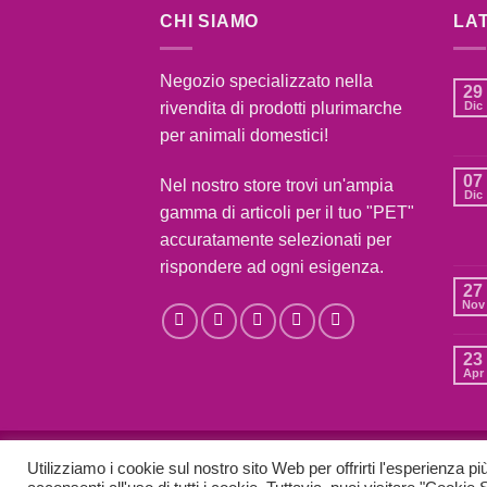
CHI SIAMO
LA
Negozio specializzato nella
29
rivendita di prodotti plurimarche
Dic
per animali domestici!
07
Nel nostro store trovi un'ampia
Dic
gamma di articoli per il tuo "PET"
accuratamente selezionati per
rispondere ad ogni esigenza.
27
Nov
23
Apr
BLOG
CONTATTI
CONDIZIONI DI VENDITA
C
Utilizziamo i cookie sul nostro sito Web per offrirti l'esperienza p
Copyright 2026 ©
COLPI DI CODA SHOP
|