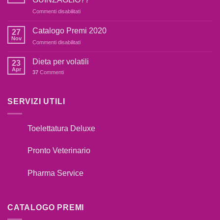
è
su
Commenti disabilitati
terrorizzato
COSA
dai
FARE
botti,cosa
Catalogo Premi 2020
27
SE
fare??
Nov
su
Commenti disabilitati
IL
Catalogo
TUO
Premi
Dieta per volatili
CANE
23
2020
Apr
TIRA
37
Commenti
AL
GUINZAGLIO??
SERVIZI UTILI
Toelettatura Deluxe
Pronto Veterinario
Pharma Service
CATALOGO PREMI