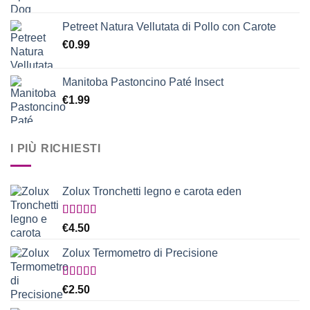
Petreet Natura Vellutata di Pollo con Carote
€
0.99
Manitoba Pastoncino Paté Insect
€
1.99
I PIÙ RICHIESTI
Zolux Tronchetti legno e carota eden
Valutato
€
4.50
5.00
su 5
Zolux Termometro di Precisione
Valutato
€
2.50
5.00
su 5