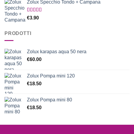
Zolux Specchio Tondo + Campana
Valutato
€
3.90
5.00
su 5
PRODOTTI
Zolux karapas aqua 50 nera
€
60.00
Zolux Pompa mini 120
€
18.50
Zolux Pompa mini 80
€
18.50