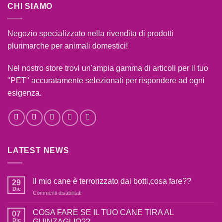
CHI SIAMO
Negozio specializzato nella rivendita di prodotti
plurimarche per animali domestici!
Nel nostro store trovi un'ampia gamma di articoli per il tuo
"PET" accuratamente selezionati per rispondere ad ogni
esigenza.
LATEST NEWS
Il mio cane è terrorizzato dai botti,cosa fare??
29
Dic
su
Commenti disabilitati
Il
mio
COSA FARE SE IL TUO CANE TIRA AL
07
cane
Dic
GUINZAGLIO??