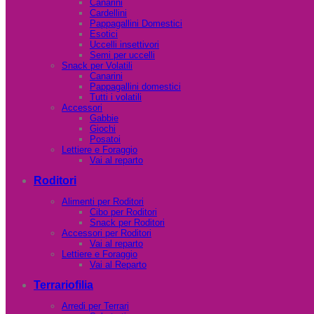
Canarini
Cardellini
Pappagallini Domestici
Esotici
Uccelli insettivori
Semi per uccelli
Snack per Volatili
Canarini
Pappagallini domestici
Tutti i volatili
Accessori
Gabbie
Giochi
Posatoi
Lettiere e Foraggio
Vai al reparto
Roditori
Alimenti per Roditori
Cibo per Roditori
Snack per Roditori
Accessori per Roditori
Vai al reparto
Lettiere e Foraggio
Vai al Reparto
Terrariofilia
Arredi per Terrari