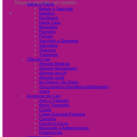
Nessun prodotto nel carrello.
Igiene e Pulizia
Beauty e Spazzole
Dentifrici
Deodoranti
Igiene Casa
Mutandine
Pannolini
Profumi
Sacchetti e Dispenser
Salviettine
Shampoo
Traversine
Cibo per cani
Alimenti Medicati
Alimenti Monoproteici
Alimenti secchi
Alimenti umidi
No Glutine / No Grano
Svezzamento-Gravidanza-Allattamento
snack
Accessori per Cani
Auto e Trasporto
Borse Trasportini
Ciotole
Collari-Guinzagli-Pettorine
Copertine
Cuscini e Cucce
Museruole e Addestramento
Paraorecchie