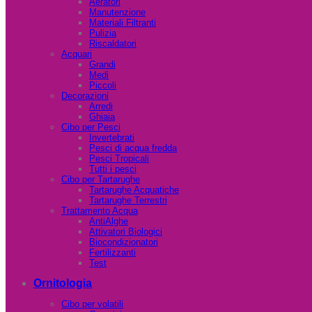
Aeratori
Manutenzione
Materiali Filtranti
Pulizia
Riscaldatori
Acquari
Grandi
Medi
Piccoli
Decorazioni
Arredi
Ghiaia
Cibo per Pesci
Invertebrati
Pesci di acqua fredda
Pesci Tropicali
Tutti i pesci
Cibo per Tartarughe
Tartarughe Acquatiche
Tartarughe Terrestri
Trattamento Acqua
AntiAlghe
Attivatori Biologici
Biocondizionatori
Fertilizzanti
Test
Ornitologia
Cibo per volatili