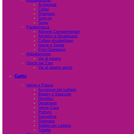
Antiparassitari
Ambientali
Collari
Shampoo
Spot-on
Spray
Parafarmacia
Alimenti Complementari
Attrattivi e Disabituanti
Collare elisabettiano
Igiene e Salute
Post-Operatorio
Abbigliamento
Vai al reparto
Giochi per Cani
Vai al reparto giochi
Gatto
Igiene e Pulizia
Accessori per Lettiere
Beauty e Spazzole
Dentifrici
Deodoranti
Igiene Casa
Profumi
Salviettine
Shampoo
Sabbia per Lettiera
Toilette