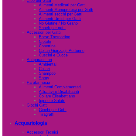
Cibo per Gatti
Alimenti Medicati per Gatti
Alimenti Monoproteici per Gatti
Alimenti secchi per Gatti
Alimenti Umidi per Gatti
No Glutine / No Grano
Snack per gatti
Accessori per Gatti
Borse Trasportino
Ciotole
Copertine
Collari-Guinzagli-Pettorine
Cuscini e Cucce
Antiparassitari
Ambientali
Collari
Shampoo
Spray
Parafarmacia
Alimenti Complementari
Attrattivi e Disabituanti
Collare Elisabettiano
Igiene e Salute
Giochi Gatti
Giochi per Gatti
Tiragraffi
Acquariologia
Accessori Tecnici