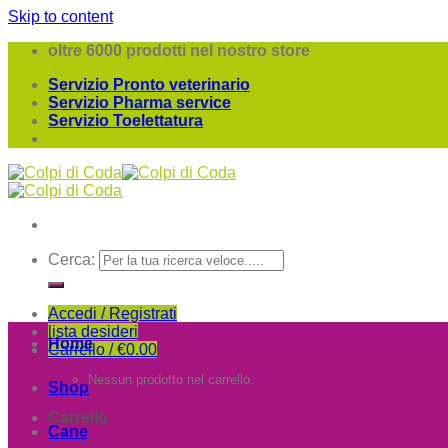
Skip to content
oltre 6000 prodotti nel nostro store
Servizio Pronto veterinario
Servizio Pharma service
Servizio Toelettatura
Cerca:
Accedi / Registrati
lista desideri
Home
Carrello /
€
0.00
Nessun prodotto nel carrello.
Shop
Carrello
Cane