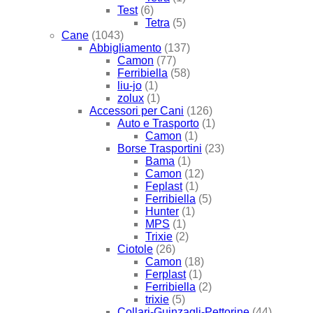
Test
(6)
Tetra
(5)
Cane
(1043)
Abbigliamento
(137)
Camon
(77)
Ferribiella
(58)
liu-jo
(1)
zolux
(1)
Accessori per Cani
(126)
Auto e Trasporto
(1)
Camon
(1)
Borse Trasportini
(23)
Bama
(1)
Camon
(12)
Feplast
(1)
Ferribiella
(5)
Hunter
(1)
MPS
(1)
Trixie
(2)
Ciotole
(26)
Camon
(18)
Ferplast
(1)
Ferribiella
(2)
trixie
(5)
Collari-Guinzagli-Pettorine
(44)