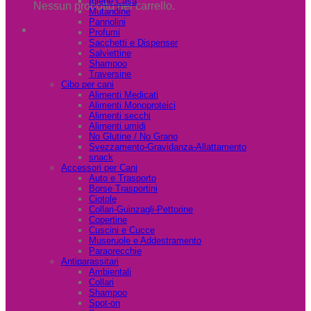
Igiene Casa
Nessun prodotto nel carrello.
Mutandine
Pannolini
Profumi
Sacchetti e Dispenser
Salviettine
Shampoo
Traversine
Cibo per cani
Alimenti Medicati
Alimenti Monoproteici
Alimenti secchi
Alimenti umidi
No Glutine / No Grano
Svezzamento-Gravidanza-Allattamento
snack
Accessori per Cani
Auto e Trasporto
Borse Trasportini
Ciotole
Collari-Guinzagli-Pettorine
Copertine
Cuscini e Cucce
Museruole e Addestramento
Paraorecchie
Antiparassitari
Ambientali
Collari
Shampoo
Spot-on