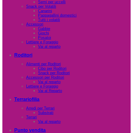
Semi per uccelli
Snack per Volatili
Canarini
Pappagallini domestici
Tutti i volatili
Accessori
Gabbie
Giochi
Posatoi
Lettiere e Foraggio
Vai al reparto
Roditori
Alimenti per Roditori
Cibo per Roditori
Snack per Roditori
Accessori per Roditori
Vai al reparto
Lettiere e Foraggio
Vai al Reparto
Terrariofilia
Arredi per Terrari
Substrati
Terrari
Vai al reparto
Punto vendita