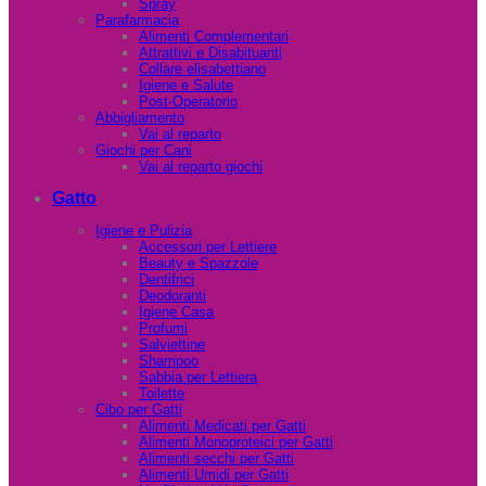
Spray
Parafarmacia
Alimenti Complementari
Attrattivi e Disabituanti
Collare elisabettiano
Igiene e Salute
Post-Operatorio
Abbigliamento
Vai al reparto
Giochi per Cani
Vai al reparto giochi
Gatto
Igiene e Pulizia
Accessori per Lettiere
Beauty e Spazzole
Dentifrici
Deodoranti
Igiene Casa
Profumi
Salviettine
Shampoo
Sabbia per Lettiera
Toilette
Cibo per Gatti
Alimenti Medicati per Gatti
Alimenti Monoproteici per Gatti
Alimenti secchi per Gatti
Alimenti Umidi per Gatti