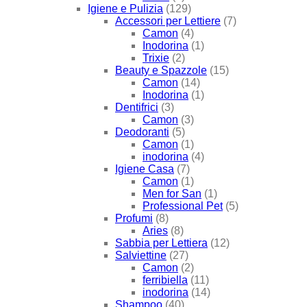
Igiene e Pulizia
(129)
Accessori per Lettiere
(7)
Camon
(4)
Inodorina
(1)
Trixie
(2)
Beauty e Spazzole
(15)
Camon
(14)
Inodorina
(1)
Dentifrici
(3)
Camon
(3)
Deodoranti
(5)
Camon
(1)
inodorina
(4)
Igiene Casa
(7)
Camon
(1)
Men for San
(1)
Professional Pet
(5)
Profumi
(8)
Aries
(8)
Sabbia per Lettiera
(12)
Salviettine
(27)
Camon
(2)
ferribiella
(11)
inodorina
(14)
Shampoo
(40)