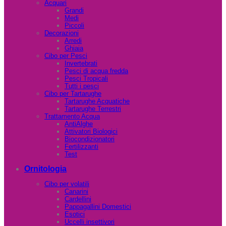
Acquari
Grandi
Medi
Piccoli
Decorazioni
Arredi
Ghiaia
Cibo per Pesci
Invertebrati
Pesci di acqua fredda
Pesci Tropicali
Tutti i pesci
Cibo per Tartarughe
Tartarughe Acquatiche
Tartarughe Terrestri
Trattamento Acqua
AntiAlghe
Attivatori Biologici
Biocondizionatori
Fertilizzanti
Test
Ornitologia
Cibo per volatili
Canarini
Cardellini
Pappagallini Domestici
Esotici
Uccelli insettivori