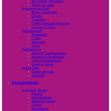
No Glutine / No Grano
Snack per gatti
Accessori per Gatti
Borse Trasportino
Ciotole
Copertine
Collari-Guinzagli-Pettorine
Cuscini e Cucce
Antiparassitari
Ambientali
Collari
Shampoo
Spray
Parafarmacia
Alimenti Complementari
Attrattivi e Disabituanti
Collare Elisabettiano
Igiene e Salute
Giochi Gatti
Giochi per Gatti
Tiragraffi
Acquariologia
Accessori Tecnici
Aeratori
Manutenzione
Materiali Filtranti
Pulizia
Riscaldatori