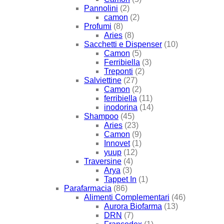
Pannolini
(2)
camon
(2)
Profumi
(8)
Aries
(8)
Sacchetti e Dispenser
(10)
Camon
(5)
Ferribiella
(3)
Treponti
(2)
Salviettine
(27)
Camon
(2)
ferribiella
(11)
inodorina
(14)
Shampoo
(45)
Aries
(23)
Camon
(9)
Innovet
(1)
yuup
(12)
Traversine
(4)
Arya
(3)
Tappet In
(1)
Parafarmacia
(86)
Alimenti Complementari
(46)
Aurora Biofarma
(13)
DRN
(7)