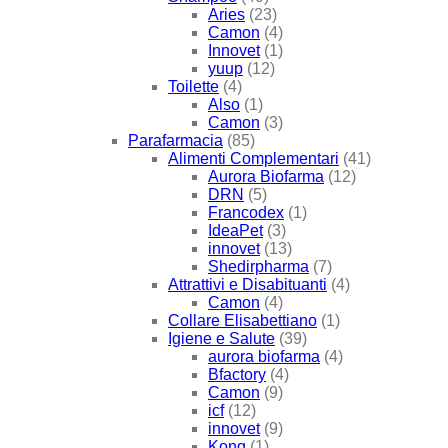
Aries
(23)
Camon
(4)
Innovet
(1)
yuup
(12)
Toilette
(4)
Also
(1)
Camon
(3)
Parafarmacia
(85)
Alimenti Complementari
(41)
Aurora Biofarma
(12)
DRN
(5)
Francodex
(1)
IdeaPet
(3)
innovet
(13)
Shedirpharma
(7)
Attrattivi e Disabituanti
(4)
Camon
(4)
Collare Elisabettiano
(1)
Igiene e Salute
(39)
aurora biofarma
(4)
Bfactory
(4)
Camon
(9)
icf
(12)
innovet
(9)
Kong
(1)