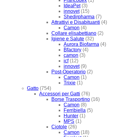
Francodex
(1)
IdeaPet
(3)
innovet
(15)
Shedirpharma
(7)
Attrattivi e Disabituanti
(4)
Camon
(4)
Collare elisabettiano
(2)
Igiene e Salute
(32)
Aurora Biofarma
(4)
Bfactory
(4)
camon
(3)
icf
(12)
innovet
(9)
Post-Operatorio
(2)
Camon
(1)
Trixie
(1)
Gatto
(754)
Accessori per Gatti
(76)
Borse Trasportino
(16)
Camon
(8)
Ferribiella
(5)
Hunter
(1)
MPS
(1)
Ciotole
(26)
Camon
(18)