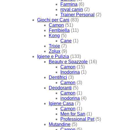
Farmina
(6)
royal canin
(2)
Trainer Personal
(2)
Giochi per Cani
(83)
Camon
(51)
Ferribiella
(11)
Kong
(5)
Cane
(1)
Trixie
(7)
Zolux
(9)
Igiene e Pulizia
(133)
Beauty e Spazzole
(16)
Camon
(15)
Inodorina
(1)
Dentifrici
(3)
Camon
(3)
Deodoranti
(5)
Camon
(1)
inodorina
(4)
Igiene Casa
(7)
Camon
(1)
Men for San
(1)
Professional Pet
(5)
Mutandine
(5)
Camon
(5)