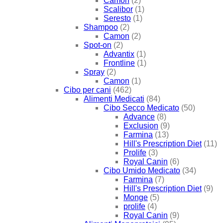
Camon
(2)
Scalibor
(1)
Seresto
(1)
Shampoo
(2)
Camon
(2)
Spot-on
(2)
Advantix
(1)
Frontline
(1)
Spray
(2)
Camon
(1)
Cibo per cani
(462)
Alimenti Medicati
(84)
Cibo Secco Medicato
(50)
Advance
(8)
Exclusion
(9)
Farmina
(13)
Hill's Prescription Diet
(11)
Prolife
(3)
Royal Canin
(6)
Cibo Umido Medicato
(34)
Farmina
(7)
Hill's Prescription Diet
(9)
Monge
(5)
prolife
(4)
Royal Canin
(9)