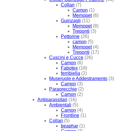
Collari
(7)
Camon
(1)
Memopet
(6)
Guinzagli
(11)
Memopet
(8)
Treponti
(3)
Pettorine
(26)
camon
(5)
Memopet
(4)
Treponti
(17)
Cuscini e Cucce
(26)
Camon
(6)
Fabotex
(18)
ferribiella
(2)
Museruole e Addestramento
(3)
Camon
(3)
Paraorecchie
(2)
Camon
(2)
Antiparassitari
(16)
Ambientali
(5)
Camon
(4)
Frontline
(1)
Collari
(5)
beaphar
(1)