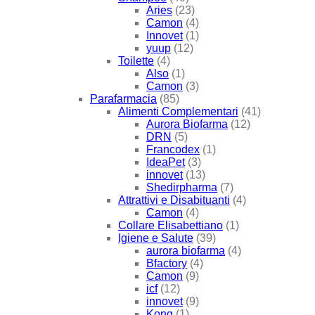
Aries
(23)
Camon
(4)
Innovet
(1)
yuup
(12)
Toilette
(4)
Also
(1)
Camon
(3)
Parafarmacia
(85)
Alimenti Complementari
(41)
Aurora Biofarma
(12)
DRN
(5)
Francodex
(1)
IdeaPet
(3)
innovet
(13)
Shedirpharma
(7)
Attrattivi e Disabituanti
(4)
Camon
(4)
Collare Elisabettiano
(1)
Igiene e Salute
(39)
aurora biofarma
(4)
Bfactory
(4)
Camon
(9)
icf
(12)
innovet
(9)
Kong
(1)