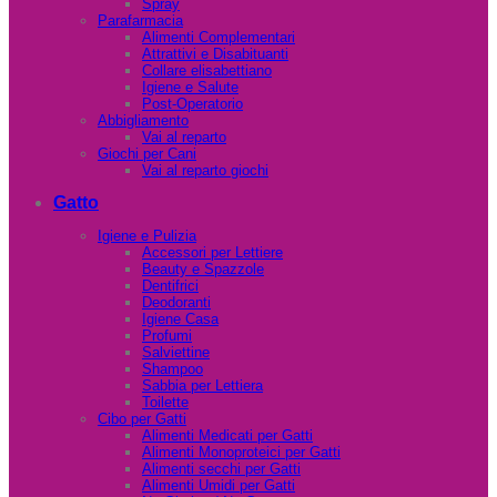
Spray
Parafarmacia
Alimenti Complementari
Attrattivi e Disabituanti
Collare elisabettiano
Igiene e Salute
Post-Operatorio
Abbigliamento
Vai al reparto
Giochi per Cani
Vai al reparto giochi
Gatto
Igiene e Pulizia
Accessori per Lettiere
Beauty e Spazzole
Dentifrici
Deodoranti
Igiene Casa
Profumi
Salviettine
Shampoo
Sabbia per Lettiera
Toilette
Cibo per Gatti
Alimenti Medicati per Gatti
Alimenti Monoproteici per Gatti
Alimenti secchi per Gatti
Alimenti Umidi per Gatti