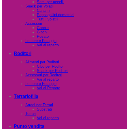
Semi per uccelli
Snack per Volatili
Canarini
Pappagallini domestici
Tutti i volatili
Accessori
Gabbie
Giochi
Posatoi
Lettiere e Foraggio
Vai al reparto
Roditori
Alimenti per Roditori
Cibo per Roditori
Snack per Roditori
Accessori per Roditori
Vai al reparto
Lettiere e Foraggio
Vai al Reparto
Terrariofilia
Arredi per Terrari
Substrati
Terrari
Vai al reparto
Punto vendita