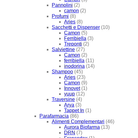
Pannolini
(2)
camon
(2)
Profumi
(8)
Aries
(8)
Sacchetti e Dispenser
(10)
Camon
(5)
Ferribiella
(3)
Treponti
(2)
Salviettine
(27)
Camon
(2)
ferribiella
(11)
inodorina
(14)
Shampoo
(45)
Aries
(23)
Camon
(9)
Innovet
(1)
yuup
(12)
Traversine
(4)
Arya
(3)
Tappet In
(1)
Parafarmacia
(86)
Alimenti Complementari
(46)
Aurora Biofarma
(13)
DRN
(7)