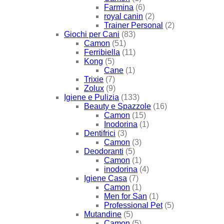
Farmina
(6)
royal canin
(2)
Trainer Personal
(2)
Giochi per Cani
(83)
Camon
(51)
Ferribiella
(11)
Kong
(5)
Cane
(1)
Trixie
(7)
Zolux
(9)
Igiene e Pulizia
(133)
Beauty e Spazzole
(16)
Camon
(15)
Inodorina
(1)
Dentifrici
(3)
Camon
(3)
Deodoranti
(5)
Camon
(1)
inodorina
(4)
Igiene Casa
(7)
Camon
(1)
Men for San
(1)
Professional Pet
(5)
Mutandine
(5)
Camon
(5)