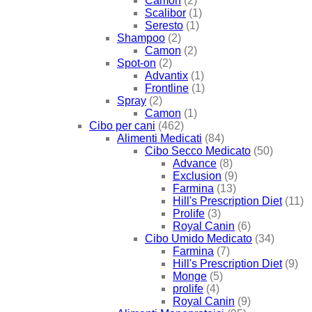
Camon
(2)
Scalibor
(1)
Seresto
(1)
Shampoo
(2)
Camon
(2)
Spot-on
(2)
Advantix
(1)
Frontline
(1)
Spray
(2)
Camon
(1)
Cibo per cani
(462)
Alimenti Medicati
(84)
Cibo Secco Medicato
(50)
Advance
(8)
Exclusion
(9)
Farmina
(13)
Hill's Prescription Diet
(11)
Prolife
(3)
Royal Canin
(6)
Cibo Umido Medicato
(34)
Farmina
(7)
Hill's Prescription Diet
(9)
Monge
(5)
prolife
(4)
Royal Canin
(9)