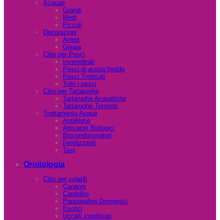
Acquari
Grandi
Medi
Piccoli
Decorazioni
Arredi
Ghiaia
Cibo per Pesci
Invertebrati
Pesci di acqua fredda
Pesci Tropicali
Tutti i pesci
Cibo per Tartarughe
Tartarughe Acquatiche
Tartarughe Terrestri
Trattamento Acqua
AntiAlghe
Attivatori Biologici
Biocondizionatori
Fertilizzanti
Test
Ornitologia
Cibo per volatili
Canarini
Cardellini
Pappagallini Domestici
Esotici
Uccelli insettivori