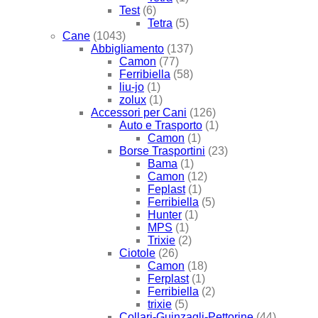
Test
(6)
Tetra
(5)
Cane
(1043)
Abbigliamento
(137)
Camon
(77)
Ferribiella
(58)
liu-jo
(1)
zolux
(1)
Accessori per Cani
(126)
Auto e Trasporto
(1)
Camon
(1)
Borse Trasportini
(23)
Bama
(1)
Camon
(12)
Feplast
(1)
Ferribiella
(5)
Hunter
(1)
MPS
(1)
Trixie
(2)
Ciotole
(26)
Camon
(18)
Ferplast
(1)
Ferribiella
(2)
trixie
(5)
Collari-Guinzagli-Pettorine
(44)