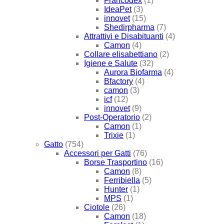
Francodex
(1)
IdeaPet
(3)
innovet
(15)
Shedirpharma
(7)
Attrattivi e Disabituanti
(4)
Camon
(4)
Collare elisabettiano
(2)
Igiene e Salute
(32)
Aurora Biofarma
(4)
Bfactory
(4)
camon
(3)
icf
(12)
innovet
(9)
Post-Operatorio
(2)
Camon
(1)
Trixie
(1)
Gatto
(754)
Accessori per Gatti
(76)
Borse Trasportino
(16)
Camon
(8)
Ferribiella
(5)
Hunter
(1)
MPS
(1)
Ciotole
(26)
Camon
(18)