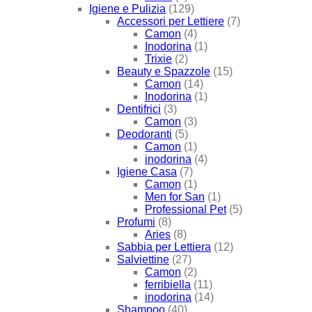
Igiene e Pulizia
(129)
Accessori per Lettiere
(7)
Camon
(4)
Inodorina
(1)
Trixie
(2)
Beauty e Spazzole
(15)
Camon
(14)
Inodorina
(1)
Dentifrici
(3)
Camon
(3)
Deodoranti
(5)
Camon
(1)
inodorina
(4)
Igiene Casa
(7)
Camon
(1)
Men for San
(1)
Professional Pet
(5)
Profumi
(8)
Aries
(8)
Sabbia per Lettiera
(12)
Salviettine
(27)
Camon
(2)
ferribiella
(11)
inodorina
(14)
Shampoo
(40)