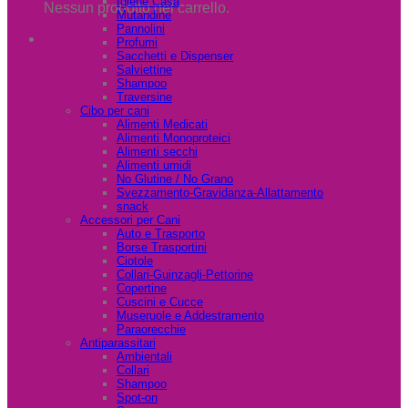
Igiene Casa
Nessun prodotto nel carrello.
Mutandine
Pannolini
Profumi
Sacchetti e Dispenser
Salviettine
Shampoo
Traversine
Cibo per cani
Alimenti Medicati
Alimenti Monoproteici
Alimenti secchi
Alimenti umidi
No Glutine / No Grano
Svezzamento-Gravidanza-Allattamento
snack
Accessori per Cani
Auto e Trasporto
Borse Trasportini
Ciotole
Collari-Guinzagli-Pettorine
Copertine
Cuscini e Cucce
Museruole e Addestramento
Paraorecchie
Antiparassitari
Ambientali
Collari
Shampoo
Spot-on