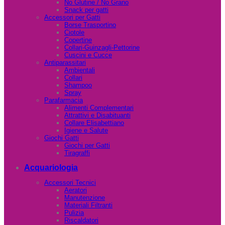
No Glutine / No Grano
Snack per gatti
Accessori per Gatti
Borse Trasportino
Ciotole
Copertine
Collari-Guinzagli-Pettorine
Cuscini e Cucce
Antiparassitari
Ambientali
Collari
Shampoo
Spray
Parafarmacia
Alimenti Complementari
Attrattivi e Disabituanti
Collare Elisabettiano
Igiene e Salute
Giochi Gatti
Giochi per Gatti
Tiragraffi
Acquariologia
Accessori Tecnici
Aeratori
Manutenzione
Materiali Filtranti
Pulizia
Riscaldatori