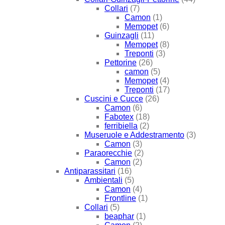
Collari
(7)
Camon
(1)
Memopet
(6)
Guinzagli
(11)
Memopet
(8)
Treponti
(3)
Pettorine
(26)
camon
(5)
Memopet
(4)
Treponti
(17)
Cuscini e Cucce
(26)
Camon
(6)
Fabotex
(18)
ferribiella
(2)
Museruole e Addestramento
(3)
Camon
(3)
Paraorecchie
(2)
Camon
(2)
Antiparassitari
(16)
Ambientali
(5)
Camon
(4)
Frontline
(1)
Collari
(5)
beaphar
(1)