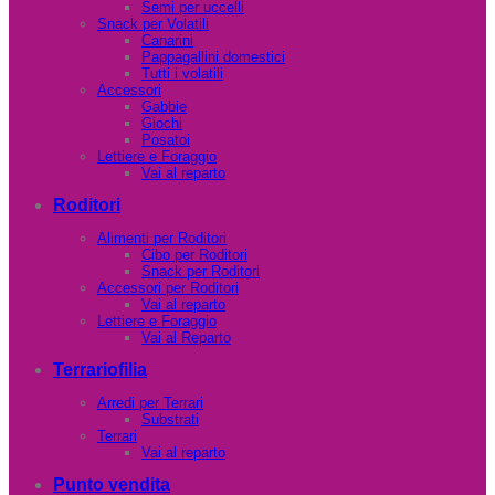
Semi per uccelli
Snack per Volatili
Canarini
Pappagallini domestici
Tutti i volatili
Accessori
Gabbie
Giochi
Posatoi
Lettiere e Foraggio
Vai al reparto
Roditori
Alimenti per Roditori
Cibo per Roditori
Snack per Roditori
Accessori per Roditori
Vai al reparto
Lettiere e Foraggio
Vai al Reparto
Terrariofilia
Arredi per Terrari
Substrati
Terrari
Vai al reparto
Punto vendita