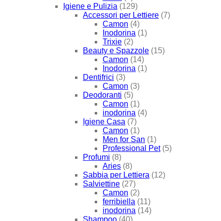
Igiene e Pulizia
(129)
Accessori per Lettiere
(7)
Camon
(4)
Inodorina
(1)
Trixie
(2)
Beauty e Spazzole
(15)
Camon
(14)
Inodorina
(1)
Dentifrici
(3)
Camon
(3)
Deodoranti
(5)
Camon
(1)
inodorina
(4)
Igiene Casa
(7)
Camon
(1)
Men for San
(1)
Professional Pet
(5)
Profumi
(8)
Aries
(8)
Sabbia per Lettiera
(12)
Salviettine
(27)
Camon
(2)
ferribiella
(11)
inodorina
(14)
Shampoo
(40)