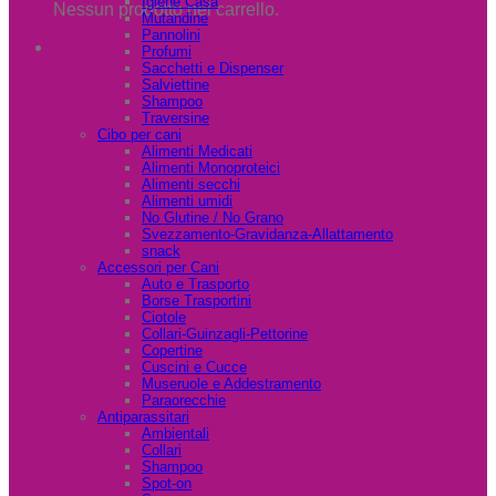
Igiene Casa
Nessun prodotto nel carrello.
Mutandine
Pannolini
Profumi
Sacchetti e Dispenser
Salviettine
Shampoo
Traversine
Cibo per cani
Alimenti Medicati
Alimenti Monoproteici
Alimenti secchi
Alimenti umidi
No Glutine / No Grano
Svezzamento-Gravidanza-Allattamento
snack
Accessori per Cani
Auto e Trasporto
Borse Trasportini
Ciotole
Collari-Guinzagli-Pettorine
Copertine
Cuscini e Cucce
Museruole e Addestramento
Paraorecchie
Antiparassitari
Ambientali
Collari
Shampoo
Spot-on