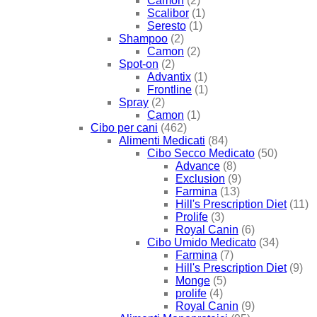
Camon
(2)
Scalibor
(1)
Seresto
(1)
Shampoo
(2)
Camon
(2)
Spot-on
(2)
Advantix
(1)
Frontline
(1)
Spray
(2)
Camon
(1)
Cibo per cani
(462)
Alimenti Medicati
(84)
Cibo Secco Medicato
(50)
Advance
(8)
Exclusion
(9)
Farmina
(13)
Hill's Prescription Diet
(11)
Prolife
(3)
Royal Canin
(6)
Cibo Umido Medicato
(34)
Farmina
(7)
Hill's Prescription Diet
(9)
Monge
(5)
prolife
(4)
Royal Canin
(9)