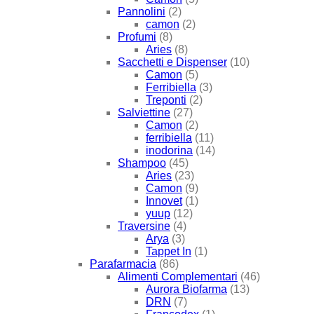
Pannolini
(2)
camon
(2)
Profumi
(8)
Aries
(8)
Sacchetti e Dispenser
(10)
Camon
(5)
Ferribiella
(3)
Treponti
(2)
Salviettine
(27)
Camon
(2)
ferribiella
(11)
inodorina
(14)
Shampoo
(45)
Aries
(23)
Camon
(9)
Innovet
(1)
yuup
(12)
Traversine
(4)
Arya
(3)
Tappet In
(1)
Parafarmacia
(86)
Alimenti Complementari
(46)
Aurora Biofarma
(13)
DRN
(7)