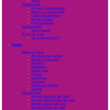
Spray
Parafarmacia
Alimenti Complementari
Attrattivi e Disabituanti
Collare elisabettiano
Igiene e Salute
Post-Operatorio
Abbigliamento
Vai al reparto
Giochi per Cani
Vai al reparto giochi
Gatto
Igiene e Pulizia
Accessori per Lettiere
Beauty e Spazzole
Dentifrici
Deodoranti
Igiene Casa
Profumi
Salviettine
Shampoo
Sabbia per Lettiera
Toilette
Cibo per Gatti
Alimenti Medicati per Gatti
Alimenti Monoproteici per Gatti
Alimenti secchi per Gatti
Alimenti Umidi per Gatti