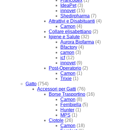
Francodex
(1)
IdeaPet
(3)
innovet
(15)
Shedirpharma
(7)
Attrattivi e Disabituanti
(4)
Camon
(4)
Collare elisabettiano
(2)
Igiene e Salute
(32)
Aurora Biofarma
(4)
Bfactory
(4)
camon
(3)
icf
(12)
innovet
(9)
Post-Operatorio
(2)
Camon
(1)
Trixie
(1)
Gatto
(754)
Accessori per Gatti
(76)
Borse Trasportino
(16)
Camon
(8)
Ferribiella
(5)
Hunter
(1)
MPS
(1)
Ciotole
(26)
Camon
(18)