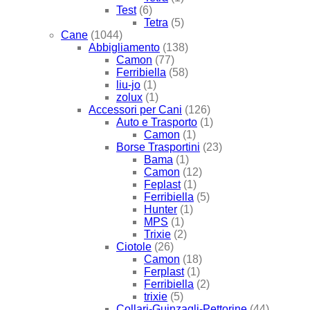
Test
(6)
Tetra
(5)
Cane
(1044)
Abbigliamento
(138)
Camon
(77)
Ferribiella
(58)
liu-jo
(1)
zolux
(1)
Accessori per Cani
(126)
Auto e Trasporto
(1)
Camon
(1)
Borse Trasportini
(23)
Bama
(1)
Camon
(12)
Feplast
(1)
Ferribiella
(5)
Hunter
(1)
MPS
(1)
Trixie
(2)
Ciotole
(26)
Camon
(18)
Ferplast
(1)
Ferribiella
(2)
trixie
(5)
Collari-Guinzagli-Pettorine
(44)