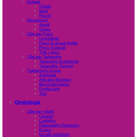
Acquari
Grandi
Medi
Piccoli
Decorazioni
Arredi
Ghiaia
Cibo per Pesci
Invertebrati
Pesci di acqua fredda
Pesci Tropicali
Tutti i pesci
Cibo per Tartarughe
Tartarughe Acquatiche
Tartarughe Terrestri
Trattamento Acqua
AntiAlghe
Attivatori Biologici
Biocondizionatori
Fertilizzanti
Test
Ornitologia
Cibo per volatili
Canarini
Cardellini
Pappagallini Domestici
Esotici
Uccelli insettivori