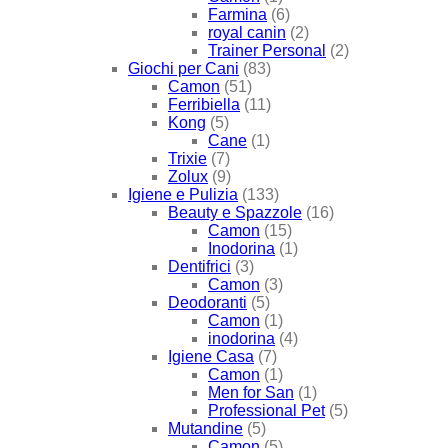
Farmina
(6)
royal canin
(2)
Trainer Personal
(2)
Giochi per Cani
(83)
Camon
(51)
Ferribiella
(11)
Kong
(5)
Cane
(1)
Trixie
(7)
Zolux
(9)
Igiene e Pulizia
(133)
Beauty e Spazzole
(16)
Camon
(15)
Inodorina
(1)
Dentifrici
(3)
Camon
(3)
Deodoranti
(5)
Camon
(1)
inodorina
(4)
Igiene Casa
(7)
Camon
(1)
Men for San
(1)
Professional Pet
(5)
Mutandine
(5)
Camon
(5)