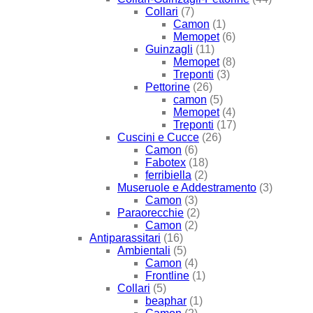
Collari
(7)
Camon
(1)
Memopet
(6)
Guinzagli
(11)
Memopet
(8)
Treponti
(3)
Pettorine
(26)
camon
(5)
Memopet
(4)
Treponti
(17)
Cuscini e Cucce
(26)
Camon
(6)
Fabotex
(18)
ferribiella
(2)
Museruole e Addestramento
(3)
Camon
(3)
Paraorecchie
(2)
Camon
(2)
Antiparassitari
(16)
Ambientali
(5)
Camon
(4)
Frontline
(1)
Collari
(5)
beaphar
(1)