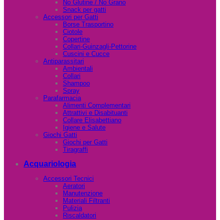
No Glutine / No Grano
Snack per gatti
Accessori per Gatti
Borse Trasportino
Ciotole
Copertine
Collari-Guinzagli-Pettorine
Cuscini e Cucce
Antiparassitari
Ambientali
Collari
Shampoo
Spray
Parafarmacia
Alimenti Complementari
Attrattivi e Disabituanti
Collare Elisabettiano
Igiene e Salute
Giochi Gatti
Giochi per Gatti
Tiragraffi
Acquariologia
Accessori Tecnici
Aeratori
Manutenzione
Materiali Filtranti
Pulizia
Riscaldatori