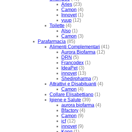
Aries
(23)
Camon
(4)
Innovet
(1)
yuup
(12)
Toilette
(4)
Also
(1)
Camon
(3)
Parafarmacia
(85)
Alimenti Complementari
(41)
Aurora Biofarma
(12)
DRN
(5)
Francodex
(1)
IdeaPet
(3)
innovet
(13)
Shedirpharma
(7)
Attrattivi e Disabituanti
(4)
Camon
(4)
Collare Elisabettiano
(1)
Igiene e Salute
(39)
aurora biofarma
(4)
Bfactory
(4)
Camon
(9)
icf
(12)
innovet
(9)
Kong
(1)